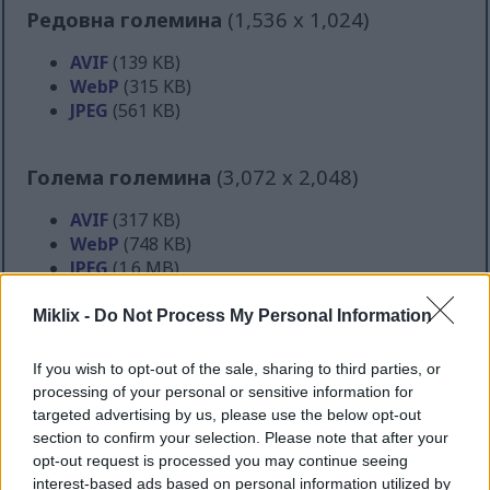
Редовна големина
(1,536 x 1,024)
AVIF
(139 KB)
WebP
(315 KB)
JPEG
(561 KB)
Голема големина
(3,072 x 2,048)
AVIF
(317 KB)
WebP
(748 KB)
JPEG
(1.6 MB)
Miklix -
Do Not Process My Personal Information
Многу голема големина
(4,608 x 3,072)
If you wish to opt-out of the sale, sharing to third parties, or
AVIF
(465 KB)
processing of your personal or sensitive information for
WebP
(1.2 MB)
targeted advertising by us, please use the below opt-out
JPEG
(2.9 MB)
section to confirm your selection. Please note that after your
opt-out request is processed you may continue seeing
interest-based ads based on personal information utilized by