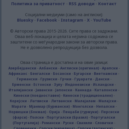
Политика за приватност
-
RSS доводи
-
Контакт
Социјални медиуми (само на англиски):
Bluesky
-
Facebook
-
Instagram
-
X
-
YouTube
© Авторски права 2015-2026. Сите права се задржани.
Оваа веб-локација и целата нејзина содржина се
заштитени со меѓународни закони за авторски права.
Не е дозволено репродукција без дозвола.
Оваа страница е достапна и на овие јазици:
Азербејџански
-
Албански
-
Англиски (оригинал)
-
Арапски
-
Африканс
-
Бенгалски
-
Босански
-
Бугарски
-
Виетнамски
-
Германски
-
Грузиски
-
Грчки
-
Гуџарати
-
Дански
-
Ерменски
-
Естонски
-
Зулу
-
Индонезиски
-
Исландски
-
Италијански
-
Јавански
-
Јапонски
-
Каннада
-
Каталонски
-
Кинески (поедноставен)
-
Кинески (традиционален)
-
Корејски
-
Латвиски
-
Литвански
-
Малајалам
-
Малајски
-
Марати
-
Мјанмар (бурмански)
-
Монголски
-
Непалски
-
Норвешки (бокмал)
-
Орија
-
Пенџаби (гурмуки)
-
Персиски
(фарси)
-
Полски
-
Португалски (Бразил)
-
Португалски
(Португалија)
-
Романски
-
Руски
-
Свахили
-
Словачки
-
Словенечки
-
Српски (кирилица)
-
Српски (латински)
-