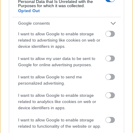
Personal Data that Is Unrelated with the
боја и свежиот, здрав изглед на листовите од
Purposes for which it was collected.
Opted Out
поточарка. Растенијата растат густо по двете
страни на тесен канал обложен со камен, а
Google consents
нивните заоблени листови формираат дебел
слој од вегетација сличен на тепих што се
I want to allow Google to enable storage
протега во далечината. Листовите изгледаат
related to advertising like cookies on web or
крцкави и малку сјајни каде што сончевата
device identifiers in apps.
светлина се одбива од нивните површини,
нагласувајќи го нивниот буен раст и виталност.
I want to allow my user data to be sent to
Google for online advertising purposes.
Во преден план, компактна црна пумпа за вода
се наоѓа делумно на работ на каналот.
I want to allow Google to send me
Флексибилно црево се протега од пумпата и се
personalized advertising.
криви нанадвор, насочувајќи јасен млаз вода
назад во каналот. Водата непречено се истура од
I want to allow Google to enable storage
цревото, создавајќи мал лак пред да се прска во
related to analytics like cookies on web or
device identifiers in apps.
течечкиот млаз подолу. Движењето на водата
создава нежни бранувања и светкави светли
I want to allow Google to enable storage
делови каде што сончевата светлина ја фаќа
related to functionality of the website or app.
подвижната површина. Пумпата изгледа цврста