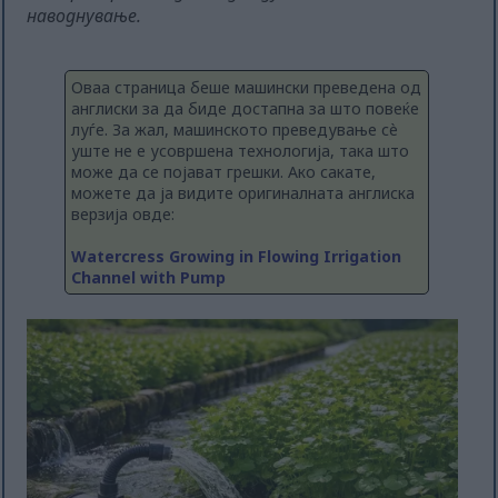
наводнување.
Оваа страница беше машински преведена од
англиски за да биде достапна за што повеќе
луѓе. За жал, машинското преведување сè
уште не е усовршена технологија, така што
може да се појават грешки. Ако сакате,
можете да ја видите оригиналната англиска
верзија овде:
Watercress Growing in Flowing Irrigation
Channel with Pump