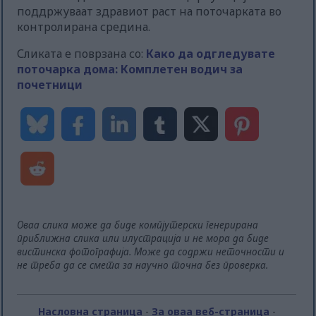
поддржуваат здравиот раст на поточарката во
контролирана средина.
Сликата е поврзана со:
Како да одгледувате
поточарка дома: Комплетен водич за
почетници
Оваа слика може да биде компјутерски генерирана
приближна слика или илустрација и не мора да биде
вистинска фотографија. Може да содржи неточности и
не треба да се смета за научно точна без проверка.
Насловна страница
-
За оваа веб-страница
-