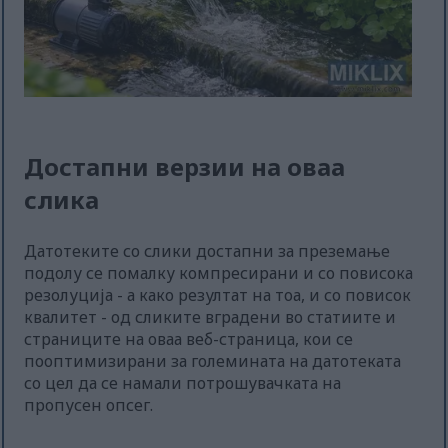
Достапни верзии на оваа
слика
Датотеките со слики достапни за преземање
подолу се помалку компресирани и со повисока
резолуција - а како резултат на тоа, и со повисок
квалитет - од сликите вградени во статиите и
страниците на оваа веб-страница, кои се
пооптимизирани за големината на датотеката
со цел да се намали потрошувачката на
пропусен опсег.