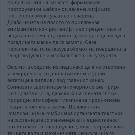
по должината на каналот, формирајќи
повторувачки шаблон од зелени лисја што
постепено омекнуваат во позадина.
Длабочината на полето го привлекува
вниманието кон растенијата во преден план и
водата што тече од пумпата, а воедно дозволува
позадината малку да се замати. Оваа
перспектива го нагласува обемот на површината
за одгледување и изобилството на културата.
Околната средина изгледа како да е на отворено
и земјоделска, со дополнителни редови
вегетација видливи зад главниот канал.
Сончевата светлина рамномерно се филтрира
низ целата сцена, давајќи ѝ на сликата свежа,
природна атмосфера типична за продуктивна
градина или мала фарма. Целокупната
композиција ја комбинира органската текстура
на растенијата со инженерската едноставност
на системот за наводнување, илустрирајќи како
течната вода и механичката циркулација го