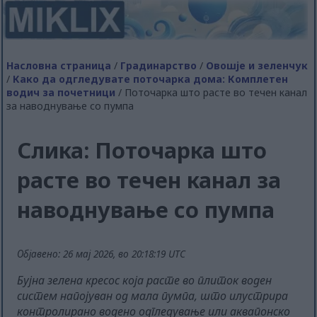
Насловна страница
/
Градинарство
/
Овошје и зеленчук
/
Како да одгледувате поточарка дома: Комплетен
водич за почетници
/ Поточарка што расте во течен канал
за наводнување со пумпа
Слика: Поточарка што
расте во течен канал за
наводнување со пумпа
Објавено: 26 мај 2026, во 20:18:19 UTC
Бујна зелена кресос која расте во плиток воден
систем напојуван од мала пумпа, што илустрира
контролирано водено одгледување или аквапонско