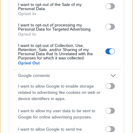
consent section.
I want to opt-out of the Sale of my
Extra groot formaat
(6,144 x 4,096)
Personal Data.
Opted In
AVIF
(627 KB)
I want to opt-out of processing my
WebP
(1.7 MB)
Personal Data for Targeted Advertising.
JPEG
(4.6 MB)
Opted In
I want to opt-out of Collection, Use,
Retention, Sale, and/or Sharing of my
Komisch groot formaat
(1,048,576 x
Personal Data that Is Unrelated with the
Purposes for which it was collected.
699,051)
Opted Out
Nog steeds aan het uploaden... ;-)
Google consents
I want to allow Google to enable storage
Beschrijving afbeelding
related to advertising like cookies on web or
device identifiers in apps.
Een hogeresolutie landschapsfoto toont een
I want to allow my user data to be sent to
weelderig veld met waterkers dat floreert in een
Google for online advertising purposes.
ondiep, zacht stromend waterkanaal dat is
aangelegd voor de teelt van waterplanten. De scène
I want to allow Google to send me