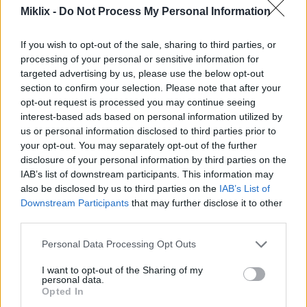
Miklix -
Do Not Process My Personal Information
Normale maat
(1,536 x 1,024)
If you wish to opt-out of the sale, sharing to third parties, or
AVIF
(139 KB)
processing of your personal or sensitive information for
WebP
(315 KB)
targeted advertising by us, please use the below opt-out
section to confirm your selection. Please note that after your
JPEG
(561 KB)
opt-out request is processed you may continue seeing
interest-based ads based on personal information utilized by
Groot formaat
(3,072 x 2,048)
us or personal information disclosed to third parties prior to
your opt-out. You may separately opt-out of the further
AVIF
(317 KB)
disclosure of your personal information by third parties on the
WebP
(748 KB)
IAB’s list of downstream participants. This information may
JPEG
(1.6 MB)
also be disclosed by us to third parties on the
IAB’s List of
Downstream Participants
that may further disclose it to other
third parties.
Zeer groot formaat
(4,608 x 3,072)
Please note that this website/app uses one or more Google
Personal Data Processing Opt Outs
AVIF
(465 KB)
services and may gather and store information including but
not limited to your visit or usage behaviour. You may click to
I want to opt-out of the Sharing of my
WebP
(1.2 MB)
personal data.
grant or deny consent to Google and its third-party tags to
JPEG
(2.9 MB)
Opted In
use your data for below specified purposes in below Google