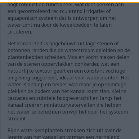
oogt robuust en functioneel, wat doet denken aan
een gecontroleerd recirculerend irrigatie- of
aquaponisch systeem dat is ontworpen om het
water continu door de kweekbedden te laten
circuleren.
Het kanaal zelf is opgebouwd uit lage stenen of
betonnen randen die de waterstroom geleiden en de
plantenbedden scheiden. Mos en vocht maken delen
van de stenen oppervlakken donkerder, wat een
natuurlijke textuur geeft en een constant vochtige
omgeving suggereert, ideaal voor waterplanten. Het
water is ondiep en helder, waardoor je op sommige
plekken de bodem van het kanaal kunt zien. Kleine
cascades en subtiele hoogteverschillen langs het
kanaal creëren miniatuurwatervallen die helpen
het water te beluchten terwijl het door het systeem
stroomt.
Rijen waterkersplanten strekken zich uit over de
lengte van het kanaal en vormen een herhalend