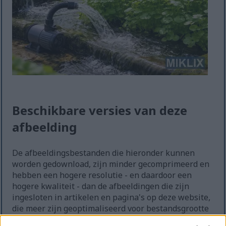
Beschikbare versies van deze
afbeelding
De afbeeldingsbestanden die hieronder kunnen
worden gedownload, zijn minder gecomprimeerd en
hebben een hogere resolutie - en daardoor een
hogere kwaliteit - dan de afbeeldingen die zijn
ingesloten in artikelen en pagina's op deze website,
die meer zijn geoptimaliseerd voor bestandsgrootte
om het bandbreedtegebruik te beperken.