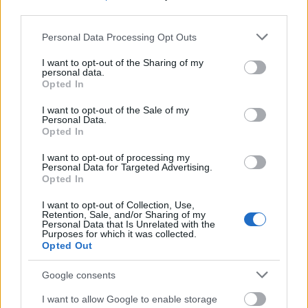
AVIF
(465 KB)
third parties.
WebP
(1.2 MB)
Please note that this website/app uses one or more Google
JPEG
(2.9 MB)
Personal Data Processing Opt Outs
services and may gather and store information including but
not limited to your visit or usage behaviour. You may click to
I want to opt-out of the Sharing of my
personal data.
Очень большой размер
(6,144 x 4,096)
grant or deny consent to Google and its third-party tags to
Opted In
use your data for below specified purposes in below Google
AVIF
(627 KB)
consent section.
I want to opt-out of the Sale of my
WebP
(1.7 MB)
Personal Data.
Opted In
JPEG
(4.6 MB)
I want to opt-out of processing my
Personal Data for Targeted Advertising.
Комически большой размер
(1,048,576 x
Opted In
699,051)
I want to opt-out of Collection, Use,
Retention, Sale, and/or Sharing of my
Все еще загружаю... ;-)
Personal Data that Is Unrelated with the
Purposes for which it was collected.
Opted Out
Описание изображения
Google consents
I want to allow Google to enable storage