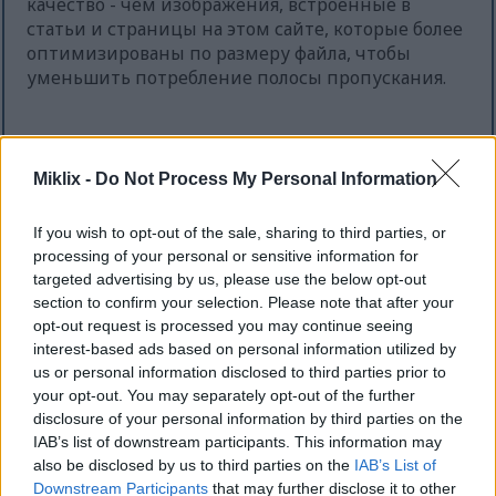
качество - чем изображения, встроенные в
статьи и страницы на этом сайте, которые более
оптимизированы по размеру файла, чтобы
уменьшить потребление полосы пропускания.
Обычный размер
(1,536 x 1,024)
Miklix -
Do Not Process My Personal Information
AVIF
(139 KB)
WebP
(315 KB)
If you wish to opt-out of the sale, sharing to third parties, or
JPEG
(561 KB)
processing of your personal or sensitive information for
targeted advertising by us, please use the below opt-out
Большой размер
(3,072 x 2,048)
section to confirm your selection. Please note that after your
opt-out request is processed you may continue seeing
AVIF
(317 KB)
interest-based ads based on personal information utilized by
WebP
(748 KB)
us or personal information disclosed to third parties prior to
JPEG
(1.6 MB)
your opt-out. You may separately opt-out of the further
disclosure of your personal information by third parties on the
IAB’s list of downstream participants. This information may
Очень большой размер
(4,608 x 3,072)
also be disclosed by us to third parties on the
IAB’s List of
Downstream Participants
that may further disclose it to other