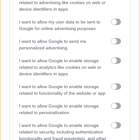
На высококачественной пейзажной фотографии
related to advertising like cookies on web or
запечатлена пышная клумба кресс-салата,
device identifiers in apps.
процветающая в неглубоком, плавно текущем
канале, предназначенном для выращивания
I want to allow my user data to be sent to
водных растений. Сцена освещена ярким
Google for online advertising purposes.
естественным дневным светом, который
подчеркивает насыщенный зеленый цвет и
I want to allow Google to send me
свежий, здоровый вид листьев кресс-салата.
personalized advertising.
Растения густо растут по обеим сторонам узкого
I want to allow Google to enable storage
канала, выложенного камнями, их округлые
related to analytics like cookies on web or
листья образуют толстый, похожий на ковер
device identifiers in apps.
слой растительности, простирающийся вдаль.
Листья выглядят хрустящими и слегка
I want to allow Google to enable storage
блестящими в местах отражения солнечного
related to functionality of the website or app.
света, подчеркивая их пышный рост и
жизненную силу.
I want to allow Google to enable storage
related to personalization.
На переднем плане компактный черный
водяной насос частично расположен на краю
I want to allow Google to enable storage
канала. От насоса отходит гибкий шланг,
related to security, including authentication
изгибающийся наружу и направляющий чистую
functionality and fraud prevention, and other