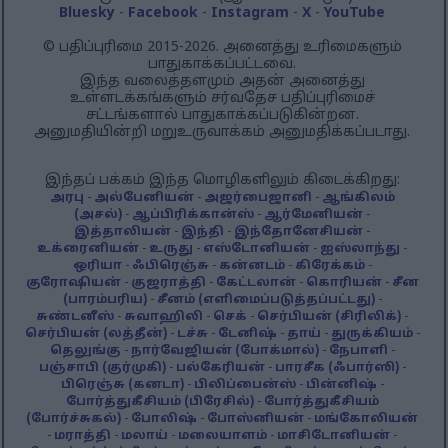
Bluesky
-
Facebook
-
Instagram
-
X
-
YouTube
© பதிப்புரிமை 2015-2026. அனைத்து உரிமைகளும்
பாதுகாக்கப்பட்டவை.
இந்த வலைத்தளமும் அதன் அனைத்து
உள்ளடக்கங்களும் சர்வதேச பதிப்புரிமைச்
சட்டங்களால் பாதுகாக்கப்படுகின்றன.
அனுமதியின்றி மறுஉருவாக்கம் அனுமதிக்கப்படாது.
இந்தப் பக்கம் இந்த மொழிகளிலும் கிடைக்கிறது:
அரபு
-
அல்பேனியன்
-
அஜர்பைஜானி
-
ஆங்கிலம்
(அசல்)
-
ஆப்பிரிக்கான்ஸ்
-
ஆர்மேனியன்
-
இத்தாலியன்
-
இந்தி
-
இந்தோனேசியன்
-
உக்ரைனியன்
-
உருது
-
எஸ்டோனியன்
-
ஐஸ்லாந்து
-
ஒரியா
-
ஃபிரெஞ்சு
-
கன்னடம்
-
கிரேக்கம்
-
குரோஷியன்
-
குஜராத்தி
-
கேட்டலான்
-
கொரியன்
-
சீன
(பாரம்பரிய)
-
சீனம் (எளிமைப்படுத்தப்பட்டது)
-
சுண்டனீஸ்
-
சுவாஹிலி
-
செக்
-
செர்பியன் (சிரிலிக்)
-
செர்பியன் (லத்தீன்)
-
டச்சு
-
டேனிஷ்
-
தாய்
-
துருக்கியம்
-
தெலுங்கு
-
நார்வேஜியன் (போக்மால்)
-
நேபாளி
-
பஞ்சாபி (குர்முகி)
-
பல்கேரியன்
-
பாரசீக (ஃபார்ஸி)
-
பிரெஞ்சு (கனடா)
-
பிலிப்பைன்ஸ்
-
பின்னிஷ்
-
போர்த்துகீசியம் (பிரேசில்)
-
போர்த்துகீசியம்
(போர்ச்சுகல்)
-
போலிஷ்
-
போஸ்னியன்
-
மங்கோலியன்
-
மராத்தி
-
மலாய்
-
மலையாளம்
-
மாசிடோனியன்
-