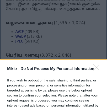
தரம் - இவை அலைவரிசை நுகர்வைக் குறைக்க
கோப்பு அளவிற்கு மிகவும் உகந்ததாக உள்ளன.
வழக்கமான அளவு
(1,536 x 1,024)
AVIF
(139 KB)
WebP
(315 KB)
JPEG
(561 KB)
பெரிய அளவு
(3,072 x 2,048)
AVIF
(317 KB)
Miklix -
Do Not Process My Personal Information
WebP
(748 KB)
JPEG
(1.6 MB)
If you wish to opt-out of the sale, sharing to third parties, or
processing of your personal or sensitive information for
மிகப் பெரிய அளவு
(4,608 x 3,072)
targeted advertising by us, please use the below opt-out
section to confirm your selection. Please note that after your
AVIF
(465 KB)
opt-out request is processed you may continue seeing
WebP
(1.2 MB)
interest-based ads based on personal information utilized by
JPEG
(2.9 MB)