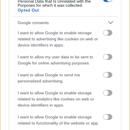
Personal Data that Is Unrelated with the
மென்மையாக ஓடும் ஒரு நீர்வழியில் செழித்து
Purposes for which it was collected.
வளரும் நீர்க்கீரையின் வண்ணமயமான
Opted Out
பாத்தியைக் காட்டுகிறது. இந்தக் காட்சி
பிரகாசமான இயற்கை பகல் ஒளியால்
Google consents
ஒளிரூட்டப்பட்டுள்ளது, இது நீர்க்கீரை
இலைகளின் அடர் பச்சை நிறத்தையும்,
I want to allow Google to enable storage
புத்துணர்ச்சியான, ஆரோக்கியமான
related to advertising like cookies on web or
தோற்றத்தையும் எடுத்துக்காட்டுகிறது. கற்கள்
device identifiers in apps.
பதிக்கப்பட்ட ஒரு குறுகிய நீர்வழியின்
இருபுறமும் இந்தத் தாவரங்கள் அடர்த்தியாக
I want to allow my user data to be sent to
வளர்கின்றன; அவற்றின் வட்டமான இலைகள்,
Google for online advertising purposes.
தொலைதூரம் வரை நீண்டு செல்லும் ஒரு
தடிமனான, தரைவிரிப்பு போன்ற தாவர
I want to allow Google to send me
அடுக்கை உருவாக்குகின்றன. சூரிய ஒளி
personalized advertising.
அவற்றின் மேற்பரப்பில் பட்டுப் பிரதிபலிக்கும்
இடங்களில், இலைகள் மொறுமொறுப்பாகவும்
I want to allow Google to enable storage
சற்றே பளபளப்பாகவும் தோன்றி, அவற்றின்
related to analytics like cookies on web or
செழிப்பான வளர்ச்சியையும்
device identifiers in apps.
உயிர்ச்சக்தியையும் வலியுறுத்துகின்றன.
முன்புறத்தில், ஒரு சிறிய கருப்பு நிற நீர்
I want to allow Google to enable storage
இறைப்பான் கால்வாயின் ஓரத்தில் பாதி
related to functionality of the website or app.
அமர்ந்திருக்கிறது. அந்த இறைப்பானிலிருந்து