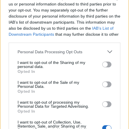
us or personal information disclosed to third parties prior to
your opt-out. You may separately opt-out of the further
மிகப் பெரிய அளவு
(6,144 x 4,096)
disclosure of your personal information by third parties on the
IAB’s list of downstream participants. This information may
AVIF
(627 KB)
also be disclosed by us to third parties on the
IAB’s List of
WebP
(1.7 MB)
Downstream Participants
that may further disclose it to other
JPEG
(4.6 MB)
third parties.
Please note that this website/app uses one or more Google
Personal Data Processing Opt Outs
நகைச்சுவையாக பெரிய அளவு
services and may gather and store information including but
(1,048,576 x 699,051)
not limited to your visit or usage behaviour. You may click to
I want to opt-out of the Sharing of my
personal data.
grant or deny consent to Google and its third-party tags to
Opted In
இன்னும் பதிவேற்றம் செய்யப்படுகிறது...
use your data for below specified purposes in below Google
;-)
consent section.
I want to opt-out of the Sale of my
Personal Data.
Opted In
பட விளக்கம்
I want to opt-out of processing my
Personal Data for Targeted Advertising.
Opted In
உயர் தெளிவுத்திறன் கொண்ட ஒரு
நிலக்காட்சிப் புகைப்படம், நீர்வாழ் தாவர
I want to opt-out of Collection, Use,
சாகுபடிக்காக வடிவமைக்கப்பட்ட ஆழமற்ற,
Retention, Sale, and/or Sharing of my