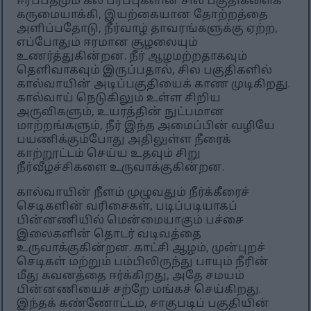
ஈரப்பதமும் கல் பரப்புகளின் சில பகுதிகளைக்
கருமையாக்கி, இயற்கையான தோற்றத்தை
அளிப்பதோடு, நீர்வாழ் தாவரங்களுக்கு ஏற்ற,
எப்போதும் ஈரமான சூழலையும்
உணர்த்துகின்றன. நீர் ஆழமற்றதாகவும்
தெளிவாகவும் இருப்பதால், சில பகுதிகளில்
கால்வாயின் அடிப்பகுதியைக் காண முடிகிறது.
கால்வாய் நெடுகிலும் உள்ள சிறிய
அருவிகளும், உயரத்தின் நுட்பமான
மாற்றங்களும், நீர் இந்த அமைப்பின் வழியே
பயணிக்கும்போது அதிலுள்ள நீரைக்
காற்றூட்டம் செய்ய உதவும் சிறு
நீர்வீழ்ச்சிகளை உருவாக்குகின்றன.
கால்வாயின் நீளம் முழுவதும் நீர்க்கீரைச்
செடிகளின் வரிசைகள், படிப்படியாகப்
பின்னணியில் மென்மையாகும் பச்சை
இலைகளின் தொடர் வடிவத்தை
உருவாக்குகின்றன. காட்சி ஆழம், முன்புறச்
செடிகள் மற்றும் பம்பிலிருந்து பாயும் நீரின்
மீது கவனத்தை ஈர்க்கிறது, அதே சமயம்
பின்னணியைச் சற்றே மங்கச் செய்கிறது.
இந்தக் கண்ணோட்டம், சாகுபடிப் பகுதியின்