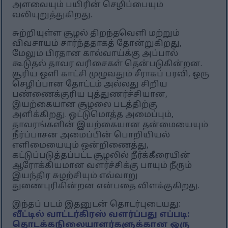
அளவையும் பயிரின் செழிப்பையும்
வலியுறுத்துகிறது.
சுற்றியுள்ள சூழல் திறந்தவெளி மற்றும்
விவசாயம் சார்ந்ததாகத் தோன்றுகிறது,
மேலும் பிரதான கால்வாய்க்கு அப்பால்
கூடுதல் தாவர வரிசைகள் தென்படுகின்றன.
சூரிய ஒளி காட்சி முழுவதும் சீராகப் பரவி, ஒரு
செழிப்பான தோட்டம் அல்லது சிறிய
பண்ணைக்குரிய புத்துணர்ச்சியான,
இயற்கையான சூழலை படத்திற்கு
அளிக்கிறது. ஒட்டுமொத்த அமைப்பும்,
தாவரங்களின் இயற்கையான தன்மையையும்
நீர்ப்பாசன அமைப்பின் பொறியியல்
எளிமையையும் ஒன்றிணைத்து,
கட்டுப்படுத்தப்பட்ட சூழலில் நீர்க்கீரையின்
ஆரோக்கியமான வளர்ச்சிக்கு பாயும் நீரும்
இயந்திர சுழற்சியும் எவ்வாறு
துணைபுரிகின்றன என்பதை விளக்குகிறது.
இந்தப் படம் இதனுடன் தொடர்புடையது:
வீட்டில் வாட்டர்கிரஸ் வளர்ப்பது எப்படி:
தொடக்கநிலையாளர்களுக்கான ஒரு