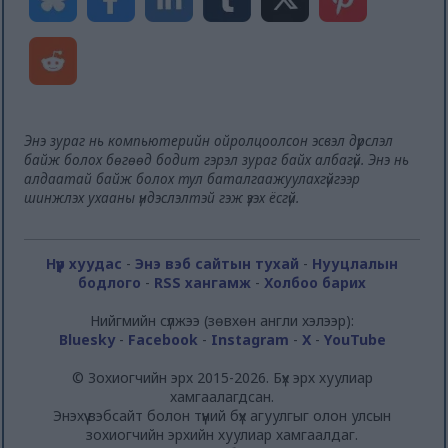
Энэ зураг нь компьютерийн ойролцоолсон эсвэл дүрслэл
байж болох бөгөөд бодит гэрэл зураг байх албагүй. Энэ нь
алдаатай байж болох тул баталгаажуулахгүйгээр
шинжлэх ухааны үндэслэлтэй гэж үзэх ёсгүй.
Нүүр хуудас
-
Энэ вэб сайтын тухай
-
Нууцлалын
бодлого
-
RSS хангамж
-
Холбоо барих
Нийгмийн сүлжээ (зөвхөн англи хэлээр):
Bluesky
-
Facebook
-
Instagram
-
X
-
YouTube
© Зохиогчийн эрх 2015-2026. Бүх эрх хуулиар
хамгаалагдсан.
Энэхүү вэбсайт болон түүний бүх агуулгыг олон улсын
зохиогчийн эрхийн хуулиар хамгаалдаг.