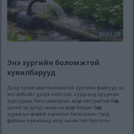
Энэ зургийн боломжтой
хувилбарууд
Доор татаж авах боломжтой зургийн файлууд нь
энэ вэбсайт дээрх нийтлэл, хуудсанд оруулсан
зургуудаас бага шахагдсан, өндөр нягтралтай бөгөөд
үүний үр дүнд чанар нь өндөр байдаг бөгөөд
зурвасын өргөний хэрэглээг багасгахын тулд
файлын хэмжээнд илүү оновчтой болгосон.