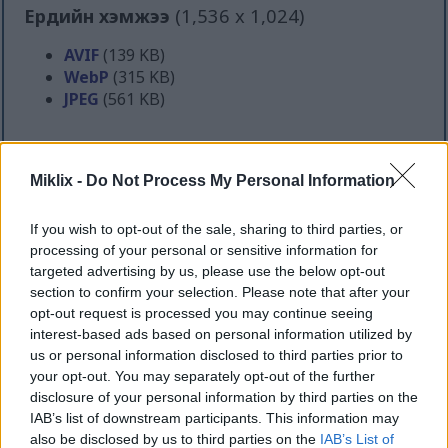
Ердийн хэмжээ
(1,536 x 1,024)
AVIF
(139 KB)
WebP
(315 KB)
JPEG
(561 KB)
Том хэмжээтэй
(3,072 x 2,048)
Miklix -
Do Not Process My Personal Information
AVIF
(317 KB)
WebP
(748 KB)
If you wish to opt-out of the sale, sharing to third parties, or
JPEG
(1.6 MB)
processing of your personal or sensitive information for
targeted advertising by us, please use the below opt-out
section to confirm your selection. Please note that after your
Маш том хэмжээтэй
(4,608 x 3,072)
opt-out request is processed you may continue seeing
interest-based ads based on personal information utilized by
AVIF
(465 KB)
us or personal information disclosed to third parties prior to
WebP
(1.2 MB)
your opt-out. You may separately opt-out of the further
JPEG
(2.9 MB)
disclosure of your personal information by third parties on the
IAB’s list of downstream participants. This information may
also be disclosed by us to third parties on the
IAB’s List of
Маш том хэмжээтэй
(6,144 x 4,096)