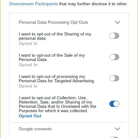
Downstream Participants
that may further disclose it to other
third parties.
AVIF
(627 KB)
WebP
(1.7 MB)
Please note that this website/app uses one or more Google
Personal Data Processing Opt Outs
JPEG
(4.6 MB)
services and may gather and store information including but
not limited to your visit or usage behaviour. You may click to
I want to opt-out of the Sharing of my
personal data.
grant or deny consent to Google and its third-party tags to
Инээдмийн том хэмжээтэй
(1,048,576 x
Opted In
use your data for below specified purposes in below Google
699,051)
consent section.
I want to opt-out of the Sale of my
Personal Data.
Байршуулалт хийсээр л байна... ;-)
Opted In
I want to opt-out of processing my
Personal Data for Targeted Advertising.
Зургийн тайлбар
Opted In
I want to opt-out of Collection, Use,
Retention, Sale, and/or Sharing of my
Өндөр нягтралтай ландшафтын гэрэл зурагт усны
Personal Data that Is Unrelated with the
ургамал тариалах зориулалттай гүехэн, зөөлөн
Purposes for which it was collected.
урсдаг усны сувагт ургаж буй усны кресс
Opted Out
цэцэгний тод орыг харуулсан болно. Энэ
Google consents
үзэгдлийг байгалийн тод өдрийн гэрэл
гэрэлтүүлсэн нь усны кресс навчны тод ногоон