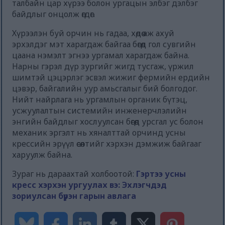
талбайн цар хүрээ болон ургацын элбэг дэлбэг
байдлыг онцолж өгдөг.
Хүрээлэн буй орчин нь гадаа, хөдөө аж ахуй
эрхэлдэг мэт харагдаж байгаа бөгөөд гол сувгийн
цаана нэмэлт эгнээ ургамал харагдаж байна.
Нарны гэрэл дүр зургийг жигд тусгаж, үржил
шимтэй цэцэрлэг эсвэл жижиг фермийн ердийн
цэвэр, байгалийн уур амьсгалыг бий болгодог.
Нийт найрлага нь ургамлын органик бүтэц,
усжуулалтын системийн инженерчлэлийн
энгийн байдлыг хослуулсан бөгөөд урсгал ус болон
механик эргэлт нь хяналттай орчинд усны
крессийн эрүүл өсөлтийг хэрхэн дэмжиж байгааг
харуулж байна.
Зураг нь дараахтай холбоотой:
Гэртээ усны
кресс хэрхэн ургуулах вэ: Эхлэгчдэд
зориулсан бүрэн гарын авлага