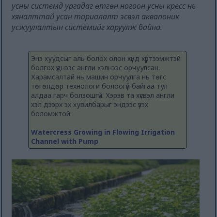
усны системд ургадаг өтгөн ногоон усны кресс нь
хяналттай усан тариалалт эсвэл аквапоник
усжуулалтын системийг харуулж байна.
Энэ хуудсыг аль болох олон хүнд хүртээмжтэй
болгох үүднээс англи хэлнээс орчуулсан.
Харамсалтай нь машин орчуулга нь төгс
төгөлдөр технологи болоогүй байгаа тул
алдаа гарч болзошгүй. Хэрэв та хүсвэл англи
хэл дээрх эх хувилбарыг эндээс үзэх
боломжтой.
Watercress Growing in Flowing Irrigation
Channel with Pump