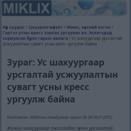
Нүүр хуудас
/
Цэцэрлэгжүүлэлт
/
Жимс, хүнсний ногоо
/
Гэртээ усны кресс хэрхэн ургуулах вэ: Эхлэгчдэд
зориулсан бүрэн гарын авлага
/ Ус шахуургаар урсгалтай
усжуулалтын сувагт усны кресс ургуулж байна
Зураг: Ус шахуургаар
урсгалтай усжуулалтын
сувагт усны кресс
ургуулж байна
Нийтэлсэн: 2026 оны тавдугаар сарын 26 20:18:21 (UTC)
Жижиг шахуургаар ажилладаг гүехэн урсгалтай