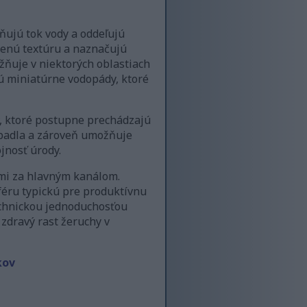
ňujú tok vody a oddeľujú
zenú textúru a naznačujú
ožňuje v niektorých oblastiach
ú miniatúrne vodopády, ktoré
ov, ktoré postupne prechádzajú
erpadla a zároveň umožňuje
jnosť úrody.
ými za hlavným kanálom.
féru typickú pre produktívnu
echnickou jednoduchosťou
 zdravý rast žeruchy v
kov