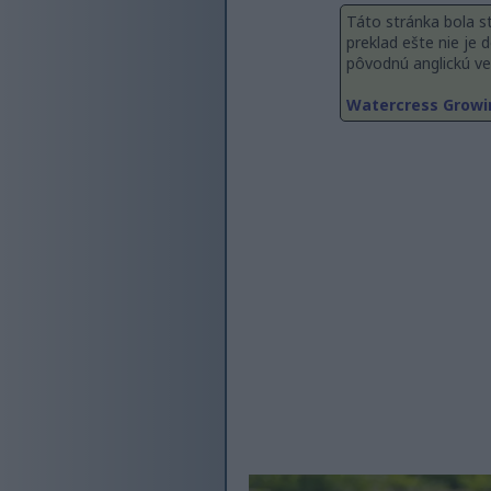
Táto stránka bola st
preklad ešte nie je
pôvodnú anglickú ver
Watercress Growin