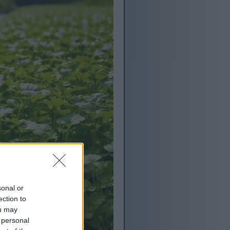
sonal or
ection to
ou may
 personal