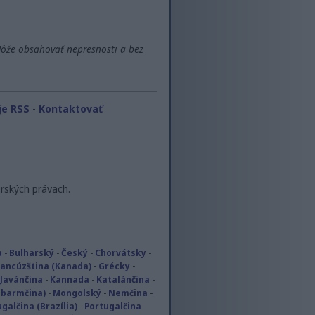
Môže obsahovať nepresnosti a bez
je RSS
-
Kontaktovať
rských právach.
a
-
Bulharský
-
Český
-
Chorvátsky
-
rancúzština (Kanada)
-
Grécky
-
-
Javánčina
-
Kannada
-
Katalánčina
-
barmčina)
-
Mongolský
-
Nemčina
-
galčina (Brazília)
-
Portugalčina