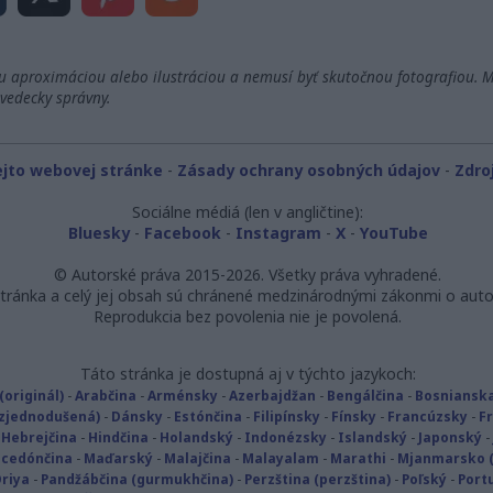
u aproximáciou alebo ilustráciou a nemusí byť skutočnou fotografiou. 
vedecky správny.
ejto webovej stránke
-
Zásady ochrany osobných údajov
-
Zdro
Sociálne médiá (len v angličtine):
Bluesky
-
Facebook
-
Instagram
-
X
-
YouTube
© Autorské práva 2015-2026. Všetky práva vyhradené.
ránka a celý jej obsah sú chránené medzinárodnými zákonmi o auto
Reprodukcia bez povolenia nie je povolená.
Táto stránka je dostupná aj v týchto jazykoch:
(originál)
-
Arabčina
-
Arménsky
-
Azerbajdžan
-
Bengálčina
-
Bosniansk
(zjednodušená)
-
Dánsky
-
Estónčina
-
Filipínsky
-
Fínsky
-
Francúzsky
-
F
-
Hebrejčina
-
Hindčina
-
Holandský
-
Indonézsky
-
Islandský
-
Japonský
cedónčina
-
Maďarský
-
Malajčina
-
Malayalam
-
Marathi
-
Mjanmarsko (
riya
-
Pandžábčina (gurmukhčina)
-
Perzština (perzština)
-
Poľský
-
Portu