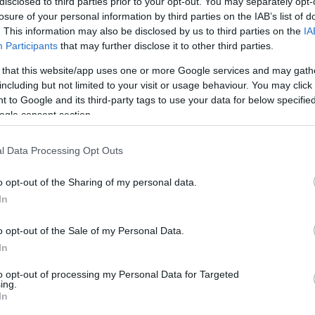
disclosed to third parties prior to your opt-out. You may separately opt-
losure of your personal information by third parties on the IAB’s list of
. This information may also be disclosed by us to third parties on the
IA
Participants
that may further disclose it to other third parties.
 that this website/app uses one or more Google services and may gath
including but not limited to your visit or usage behaviour. You may click 
 to Google and its third-party tags to use your data for below specifi
ogle consent section.
ohto obrázka
l Data Processing Opt Outs
dispozícii na stiahnutie nižšie, sú menej komprimované a ma
o opt-out of the Sharing of my personal data.
- ako obrázky vložené do článkov a stránok na tejto webovej l
In
kosti súborov, aby sa znížila spotreba šírky pásma.
o opt-out of the Sale of my Personal Data.
,024)
In
to opt-out of processing my Personal Data for Targeted
ing.
In