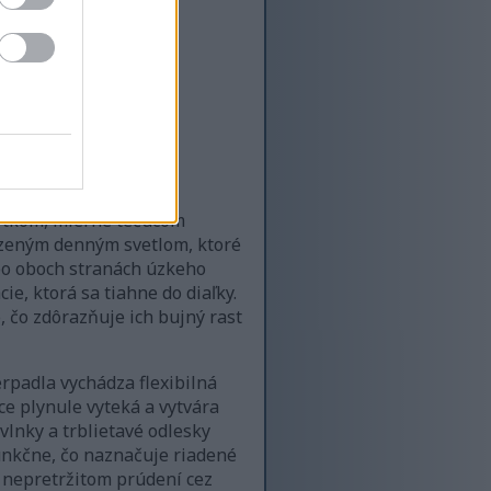
lytkom, mierne tečúcom
dzeným denným svetlom, ktoré
o po oboch stranách úzkeho
e, ktorá sa tiahne do diaľky.
, čo zdôrazňuje ich bujný rast
rpadla vychádza flexibilná
ce plynule vyteká a vytvára
lnky a trblietavé odlesky
unkčne, čo naznačuje riadené
 nepretržitom prúdení cez