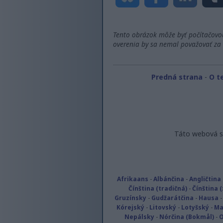
Tento obrázok môže byť počítačovo
overenia by sa nemal považovať za 
Predná strana
-
O t
Táto webová st
Afrikaans
-
Albánčina
-
Angličtina 
Čínština (tradičná)
-
Čínština 
Gruzínsky
-
Gudžarátčina
-
Hausa
Kórejský
-
Litovský
-
Lotyšský
-
Ma
Nepálsky
-
Nórčina (Bokmål)
-
O