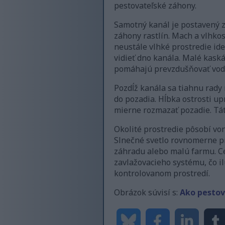
pestovateľské záhony.
Samotný kanál je postavený z
záhony rastlín. Mach a vlhko
neustále vlhké prostredie ide
vidieť dno kanála. Malé kask
pomáhajú prevzdušňovať vodu
Pozdĺž kanála sa tiahnu rady 
do pozadia. Hĺbka ostrosti u
mierne rozmazať pozadie. Tát
Okolité prostredie pôsobí vo
Slnečné svetlo rovnomerne pr
záhradu alebo malú farmu. C
zavlažovacieho systému, čo il
kontrolovanom prostredí.
Obrázok súvisí s:
Ako pestov