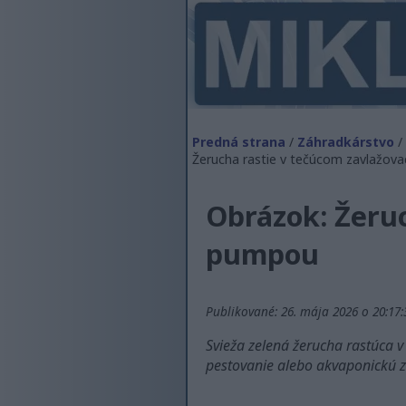
Predná strana
/
Záhradkárstvo
/
Žerucha rastie v tečúcom zavlažov
Obrázok: Žeruc
pumpou
Publikované: 26. mája 2026 o 20:17
Svieža zelená žerucha rastúca 
pestovanie alebo akvaponickú z