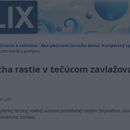
Ovocie a zelenina
/
Ako pestovať žeruchu doma: Kompletný sp
acom kanáli s pumpou
ha rastie v tečúcom zavlažov
:31 UTC
v plytkej tečúcej vodnej sústave poháňanej malým čerpadlom, ilu
ávlahovú zostavu.