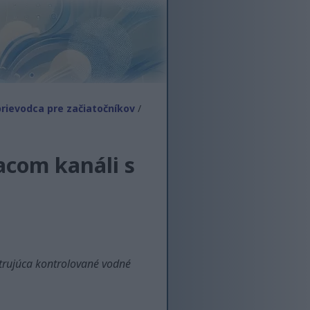
rievodca pre začiatočníkov
/
acom kanáli s
strujúca kontrolované vodné