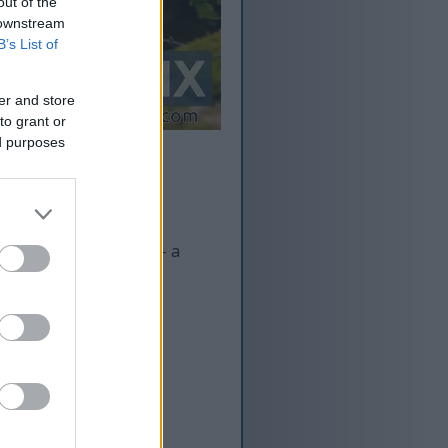
out of the
 downstream
B’s List of
er and store
to grant or
ed purposes
jú vyššie rozlíšenie - a
okalite, ktoré sú viac