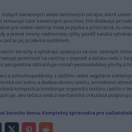
 nízkych kamenných alebo betónových okrajov, ktoré usmer
sť stmavujú časti kamenných povrchov, čím dodávajú prirod
álne pre vodné rastliny. Voda je plytká a priezračná, čo um
ády a jemné zmeny nadmorskej výšky pozdĺž kanála vytváraj
 počas jej prúdenia systémom.
rastlín žeruchy a vytvárajú opakujúci sa vzor zelených list
priamuje pozornosť na rastliny v popredí a tečúcu vodu z č
o perspektíva zdôrazňuje rozsah pestovateľskej plochy a ho
nku a poľnohospodársky, s ďalšími radmi vegetácie viditeľn
eniká cez scénu a dodáva obrazu sviežu, prirodzenú atmos
elková kompozícia kombinuje organickú textúru rastlín s t
ustruje, ako tečúca voda a mechanická cirkulácia podporujú
ať žeruchu doma: Kompletný sprievodca pre začiatoční