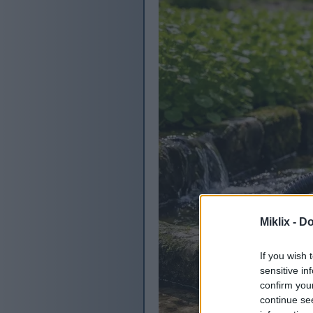
Miklix -
Do
If you wish 
sensitive in
confirm you
continue se