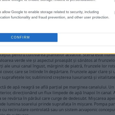
re
(1,048,576 x 699,051)
o allow Google to enable storage related to security, including
cation functionality and fraud prevention, and other user protection.
i
CONFIRM
ă rezoluție prezintă un strat vibrant de năsturel prosperând
ceput pentru cultivarea plantelor acvatice. Scena este ilum
uloarea verde vie și aspectul proaspăt și sănătos al frunzelo
i ale unui canal îngust, mărginit de piatră, frunzele lor ro
 covor, care se întinde în depărtare. Frunzele apar clare și 
suprafețele lor, subliniind creșterea luxuriantă și vitalitatea
ă de apă neagră se află parțial pe marginea canalului. Un f
erior, direcționând un flux limpede de apă înapoi în canal. A
a se revărsa în pârâul care curge de dedesubt. Mișcarea ape
nde lumina soarelui prinde suprafața în mișcare. Pompa par
e cu recirculare controlată sau un sistem acvaponic concepu