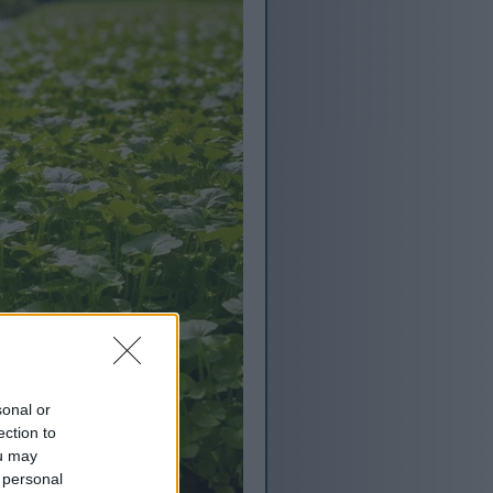
sonal or
ection to
ou may
 personal