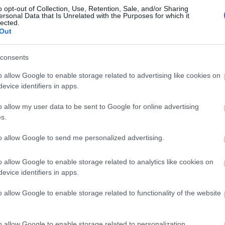
o opt-out of Collection, Use, Retention, Sale, and/or Sharing
ersonal Data that Is Unrelated with the Purposes for which it
 x 2,048)
lected.
Out
consents
o allow Google to enable storage related to advertising like cookies on
evice identifiers in apps.
e
(4,608 x 3,072)
o allow my user data to be sent to Google for online advertising
s.
to allow Google to send me personalized advertising.
o allow Google to enable storage related to analytics like cookies on
e
(6,144 x 4,096)
evice identifiers in apps.
o allow Google to enable storage related to functionality of the website
o allow Google to enable storage related to personalization.