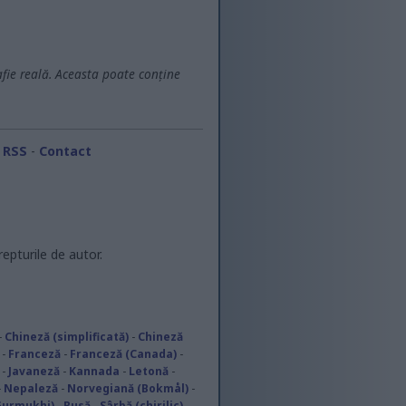
fie reală. Aceasta poate conține
i RSS
-
Contact
repturile de autor.
-
Chineză (simplificată)
-
Chineză
-
Franceză
-
Franceză (Canada)
-
-
Javaneză
-
Kannada
-
Letonă
-
-
Nepaleză
-
Norvegiană (Bokmål)
-
Gurmukhi)
-
Rusă
-
Sârbă (chirilic)
-