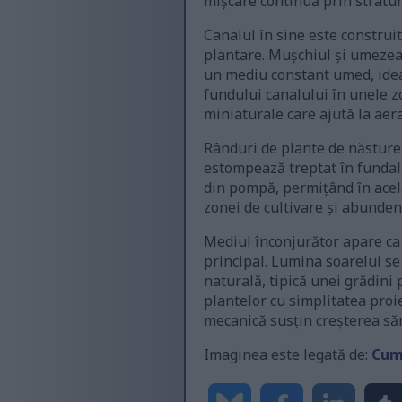
mișcare continuă prin straturi
Canalul în sine este construi
plantare. Mușchiul și umezea
un mediu constant umed, ideal
fundului canalului în unele z
miniaturale care ajută la aer
Rânduri de plante de năsturel
estompează treptat în fundal
din pompă, permițând în acel
zonei de cultivare și abundenț
Mediul înconjurător apare ca f
principal. Lumina soarelui se
naturală, tipică unei grădini
plantelor cu simplitatea proie
mecanică susțin creșterea să
Imaginea este legată de:
Cum 