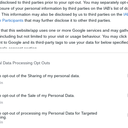
disclosed to third parties prior to your opt-out. You may separately opt-
losure of your personal information by third parties on the IAB’s list of
. This information may also be disclosed by us to third parties on the
IA
Participants
that may further disclose it to other third parties.
 that this website/app uses one or more Google services and may gath
including but not limited to your visit or usage behaviour. You may click 
 to Google and its third-party tags to use your data for below specifi
ogle consent section.
e ale acestei imagini
l Data Processing Opt Outs
ile pentru descărcare de mai jos sunt mai puțin comprimate 
i bună - decât imaginile încorporate în articolele și paginile 
o opt-out of the Sharing of my personal data.
ivește dimensiunea fișierului pentru a reduce consumul de l
In
o opt-out of the Sale of my Personal Data.
536 x 1,024)
In
to opt-out of processing my Personal Data for Targeted
ing.
In