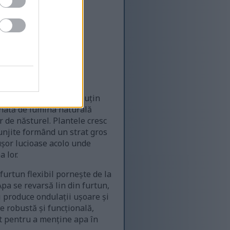
 într-un canal de apă puțin
inată de lumina naturală
r de năsturel. Plantele cresc
tunjite formând un strat gros
ușor lucioase acolo unde
 lor.
urtun flexibil pornește de la
pa se revarsă lin din furtun,
i produce ondulații ușoare și
e robustă și funcțională,
t pentru a menține apa în