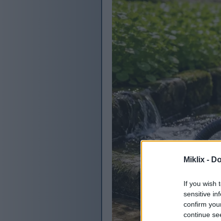
Miklix -
Do
If you wish 
sensitive in
confirm you
continue se