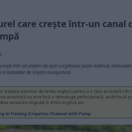
el care crește într-un canal d
ompă
TC
e crește într-un sistem de apă curgătoare puțin adâncă, alimenta
u o instalație de irigare acvaponică.
st tradusă automat din limba engleză pentru a o face accesibilă cât
rea automată nu este încă o tehnologie perfecționată, astfel încât p
ualiza versiunea originală în limba engleză aici:
g in Flowing Irrigation Channel with Pump