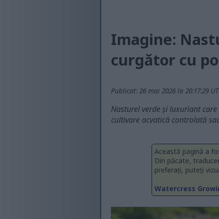
Imagine: Nastur
curgător cu p
Publicat: 26 mai 2026 la 20:17:29 U
Nasturel verde și luxuriant car
cultivare acvatică controlată sa
Această pagină a fo
Din păcate, traduce
preferați, puteți viz
Watercress Growin