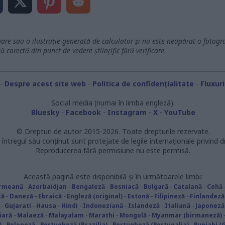
re sau o ilustrație generată de calculator și nu este neapărat o fotogra
ă corectă din punct de vedere științific fără verificare.
-
Despre acest site web
-
Politica de confidențialitate
-
Fluxur
Social media (numai în limba engleză):
Bluesky
-
Facebook
-
Instagram
-
X
-
YouTube
© Drepturi de autor 2015-2026. Toate drepturile rezervate.
 întregul său conținut sunt protejate de legile internaționale privind d
Reproducerea fără permisiune nu este permisă.
Această pagină este disponibilă și în următoarele limbi:
rmeană
-
Azerbaidjan
-
Bengaleză
-
Bosniacă
-
Bulgară
-
Catalană
-
Cehă
tă
-
Daneză
-
Ebraică
-
Engleză (original)
-
Estonă
-
Filipineză
-
Finlandeză
-
Gujarati
-
Hausa
-
Hindi
-
Indoneziană
-
Islandeză
-
Italiană
-
Japoneză
iară
-
Malaeză
-
Malayalam
-
Marathi
-
Mongolă
-
Myanmar (birmaneză)
)
-
Poloneză
-
Portugheză (Brazilia)
-
Portugheză (Portugalia)
-
Punjabi (