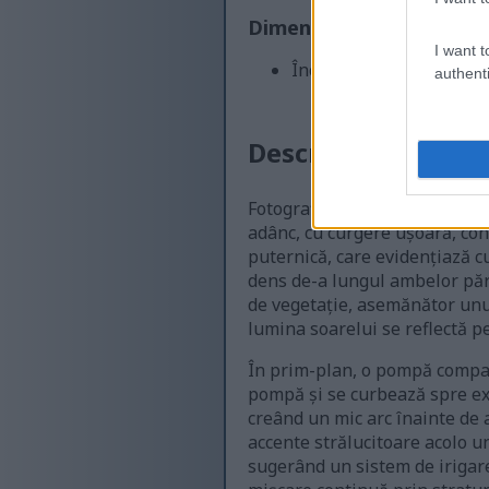
Dimensiune comică ma
I want t
Încă se încarcă... ;-)
authenti
Descrierea imagini
Fotografie de peisaj de înalt
adânc, cu curgere ușoară, con
puternică, care evidențiază c
dens de-a lungul ambelor părț
de vegetație, asemănător unui
lumina soarelui se reflectă pe 
În prim-plan, o pompă compact
pompă și se curbează spre ext
creând un mic arc înainte de 
accente strălucitoare acolo u
sugerând un sistem de irigar