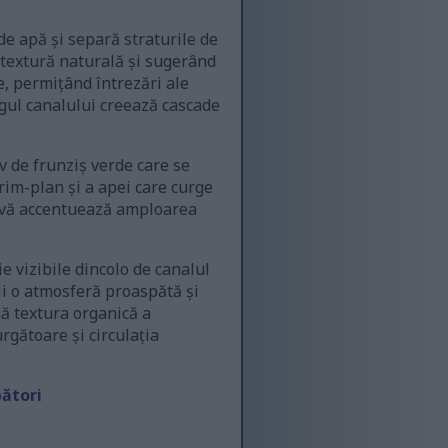
de apă și separă straturile de
 textură naturală și sugerând
, permițând întrezări ale
ngul canalului creează cascade
v de frunziș verde care se
im-plan și a apei care curge
tivă accentuează amploarea
e vizibile dincolo de canalul
ii o atmosferă proaspătă și
ă textura organică a
rgătoare și circulația
pători