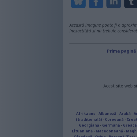
Această imagine poate fi o aproxima
inexactități și nu trebuie considerat
Prima pagină
Acest site web și
Afrikaans
-
Albaneză
-
Arabă
-
A
(tradițională)
-
Coreeană
-
Croa
Georgiană
-
Germană
-
Greacă
Lituaniană
-
Macedoneană
-
Magh
Olandeză
-
Oriya
-
Persană (Farsi