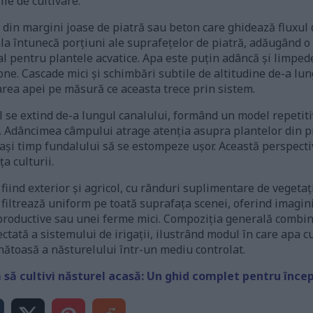
le de cultivare.
t din margini joase de piatră sau beton care ghidează fluxul 
la întunecă porțiuni ale suprafețelor de piatră, adăugând o
 pentru plantele acvatice. Apa este puțin adâncă și limpede
one. Cascade mici și schimbări subtile de altitudine de-a lu
area apei pe măsură ce aceasta trece prin sistem.
 se extind de-a lungul canalului, formând un model repetiti
. Adâncimea câmpului atrage atenția asupra plantelor din pr
ași timp fundalului să se estompeze ușor. Această perspec
a culturii.
iind exterior și agricol, cu rânduri suplimentare de vegetați
 filtrează uniform pe toată suprafața scenei, oferind imagin
 productive sau unei ferme mici. Compoziția generală combin
ctată a sistemului de irigații, ilustrând modul în care apa cu
nătoasă a năsturelului într-un mediu controlat.
să cultivi năsturel acasă: Un ghid complet pentru înce