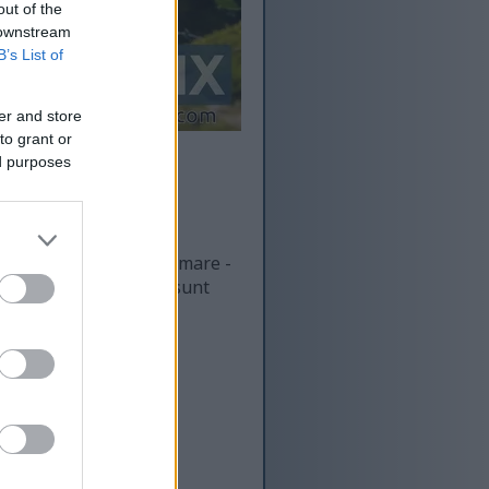
out of the
 downstream
B’s List of
er and store
to grant or
ed purposes
și au o rezoluție mai mare -
de pe acest site, care sunt
ățime de bandă.