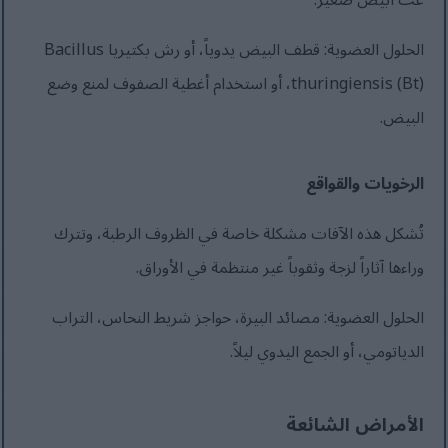
عث أبيض صغير.
الحلول العضوية: قطف البيض يدوياً، أو رش بكتيريا Bacillus
thuringiensis (Bt)، أو استخدام أغطية الصفوف لمنع وضع
البيض.
الرخويات والقواقع
تُشكل هذه الآفات مشكلة خاصة في الظروف الرطبة، وتترك
وراءها آثاراً لزجة وثقوباً غير منتظمة في الأوراق.
الحلول العضوية: مصائد البيرة، حواجز شريط النحاس، التراب
الدياتومي، أو الجمع اليدوي ليلاً.
الأمراض الشائعة