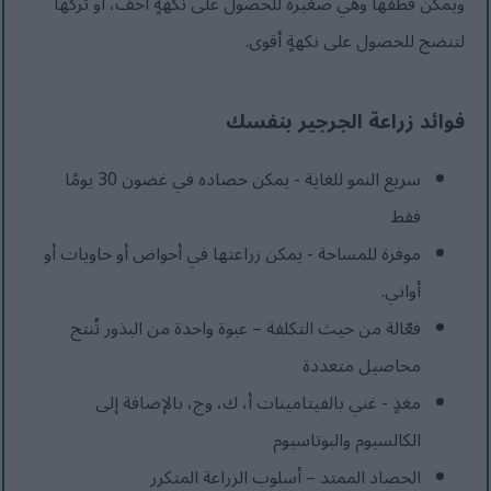
ويمكن قطفها وهي صغيرةٌ للحصول على نكهةٍ أخف، أو تركها
لتنضج للحصول على نكهةٍ أقوى.
فوائد زراعة الجرجير بنفسك
سريع النمو للغاية - يمكن حصاده في غضون 30 يومًا
فقط
موفرة للمساحة - يمكن زراعتها في أحواض أو حاويات أو
أواني.
فعّالة من حيث التكلفة – عبوة واحدة من البذور تُنتج
محاصيل متعددة
مغذٍ - غني بالفيتامينات أ، ك، وج، بالإضافة إلى
الكالسيوم والبوتاسيوم
الحصاد الممتد – أسلوب الزراعة المتكرر