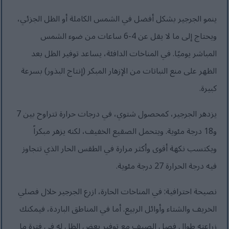
ينمو الجرجير بشكل أفضل في الشمس الكاملة أو الظل الجزئي،
ويحتاج إلى ما لا يقل عن 4-6 ساعات من ضوء الشمس
المباشر يوميًا. في المناخات الدافئة، يساعد توفير الظل بعد
الظهر على منع النباتات من الإزهار المبكر (إنتاج البذور) بسرعة
كبيرة.
يزدهر الجرجير، كمحصول شتوي، في درجات حرارة تتراوح بين 7
و18 درجة مئوية. ويتحمل الصقيع الخفيف، لكنه يزهر مبكراً
ويكتسب نكهة أقوى وأكثر مرارة في الطقس الحار الذي تتجاوز
فيه درجة الحرارة 27 درجة مئوية.
نصيحة احترافية: في المناخات الحارة، ازرع الجرجير خلال فصلي
الخريف والشتاء وأوائل الربيع. أما في المناطق الباردة، فيمكنك
زراعته طوال فصل الصيف مع توفير بعض الظل له في فترة ما