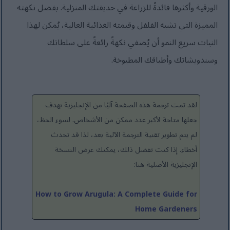
الورقية وأكثرها فائدةً للزراعة في حديقتك المنزلية. بفضل نكهته
المميزة التي تشبه الفلفل وقيمته الغذائية العالية، يُمكن لهذا
النبات سريع النمو أن يُضفي نكهةً رائعةً على سلطاتك
وسندويشاتك وأطباقك المطبوخة.
لقد تمت ترجمة هذه الصفحة آليًا من الإنجليزية بهدف
جعلها متاحة لأكبر عدد ممكن من الأشخاص. لسوء الحظ،
لم يتم تطوير تقنية الترجمة الآلية بعد، لذا قد تحدث
أخطاء. إذا كنت تفضل ذلك، يمكنك عرض النسخة
الإنجليزية الأصلية هنا:
How to Grow Arugula: A Complete Guide for
Home Gardeners