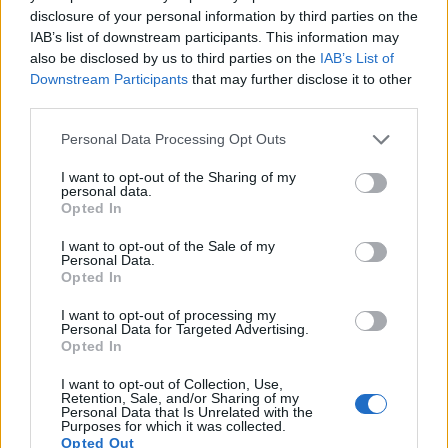
disclosure of your personal information by third parties on the
في أحواض الحديقة، قم بتخفيف الشتلات لتصبح المسافة
IAB’s list of downstream participants. This information may
بينها 7.5-10 سم بمجرد ظهور أوراقها الحقيقية الأولى. أما إذا
also be disclosed by us to third parties on the
IAB’s List of
Downstream Participants
that may further disclose it to other
كنت تزرع الجرجير لإنتاج الخضراوات الورقية الصغيرة، فيمكنك
third parties.
تقريب المسافة بينها أكثر (2.5-5 سم).
Please note that this website/app uses one or more Google
Personal Data Processing Opt Outs
services and may gather and store information including but
ينمو الجرجير بشكل ممتاز في الأواني، مما يجعله مثالياً للباحات
not limited to your visit or usage behaviour. You may click to
I want to opt-out of the Sharing of my
personal data.
grant or deny consent to Google and its third-party tags to
والشرفات أو المساحات الصغيرة:
Opted In
use your data for below specified purposes in below Google
consent section.
I want to opt-out of the Sale of my
اختر وعاءً بعمق 15 سم على الأقل مع فتحات تصريف.
Personal Data.
Opted In
املأها بمزيج تربة عالي الجودة مدعم بالسماد العضوي.
I want to opt-out of processing my
ازرع البذور على عمق ربع بوصة وبمسافة بوصة واحدة بين
Personal Data for Targeted Advertising.
Opted In
كل بذرة وأخرى.
I want to opt-out of Collection, Use,
قم بتخفيف النباتات لتصبح المسافة بينها 3 بوصات أو
Retention, Sale, and/or Sharing of my
Personal Data that Is Unrelated with the
Purposes for which it was collected.
احصد نبتة واحدة من كل اثنتين أثناء نموها.
Opted Out