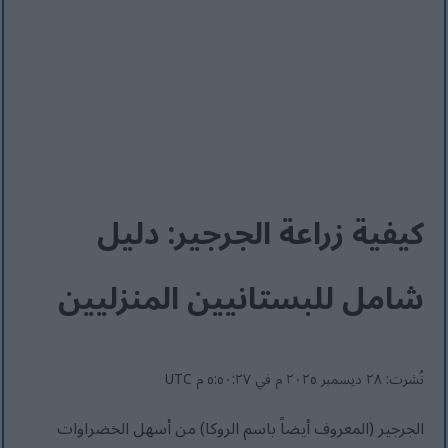
كيفية زراعة الجرجير: دليل
شامل للبستانيين المنزليين
نُشرت: ٢٨ ديسمبر ٢٠٢٥ م في ٥:٥٠:٢٧ م UTC
الجرجير (المعروف أيضاً باسم الروكا) من أسهل الخضراوات