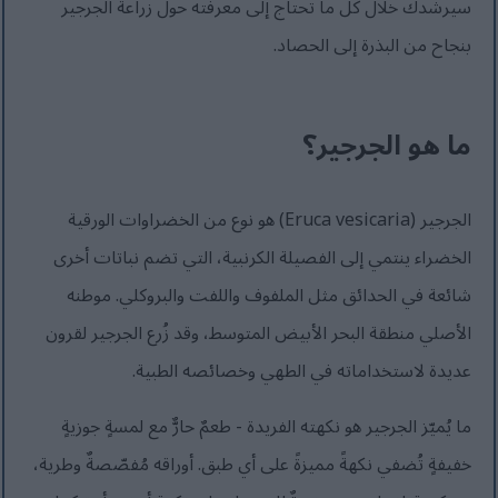
سيرشدك خلال كل ما تحتاج إلى معرفته حول زراعة الجرجير
بنجاح من البذرة إلى الحصاد.
ما هو الجرجير؟
الجرجير (Eruca vesicaria) هو نوع من الخضراوات الورقية
الخضراء ينتمي إلى الفصيلة الكرنبية، التي تضم نباتات أخرى
شائعة في الحدائق مثل الملفوف واللفت والبروكلي. موطنه
الأصلي منطقة البحر الأبيض المتوسط، وقد زُرع الجرجير لقرون
عديدة لاستخداماته في الطهي وخصائصه الطبية.
ما يُميّز الجرجير هو نكهته الفريدة - طعمٌ حارٌّ مع لمسةٍ جوزيةٍ
خفيفةٍ تُضفي نكهةً مميزةً على أي طبق. أوراقه مُفصّصةٌ وطرية،