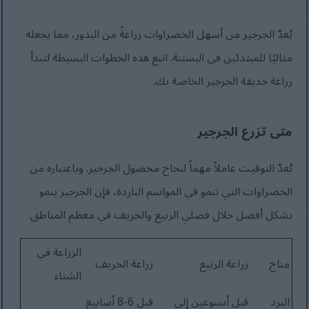
يُعدّ الجرجير من أسهل الخضراوات زراعةً من البذور، مما يجعله
مثاليًا للمبتدئين في البستنة. اتبع هذه الخطوات البسيطة لتبدأ
زراعة حديقة الجرجير الخاصة بك.
متى تزرع الجرجير
يُعدّ التوقيت عاملاً مهماً لنجاح محصول الجرجير. وباعتباره من
الخضراوات التي تنمو في المواسم الباردة، فإن الجرجير ينمو
بشكل أفضل خلال فصلي الربيع والخريف في معظم المناطق.
الزراعة في
مناخ
زراعة الربيع
زراعة الخريف
الشتاء
البرد
قبل أسبوعين إلى
قبل 6-8 أسابيع