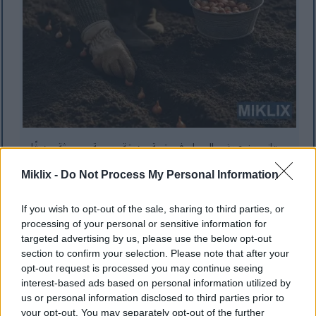
بستاني يزرع بذور البصل في تربة حديقة ربيعية محروثة حديثًا.
انقر أو اضغط على الصورة لمزيد من المعلومات ودقة أعلى.
Miklix -
Do Not Process My Personal Information
If you wish to opt-out of the sale, sharing to third parties, or
processing of your personal or sensitive information for
تحضير التربة للبصل
targeted advertising by us, please use the below opt-out
section to confirm your selection. Please note that after your
opt-out request is processed you may continue seeing
يزدهر البصل في التربة المُجهزة جيداً ذات القوام المناسب
interest-based ads based on personal information utilized by
us or personal information disclosed to third parties prior to
والعناصر الغذائية الملائمة. إن تخصيص الوقت الكافي لتحضير
your opt-out. You may separately opt-out of the further