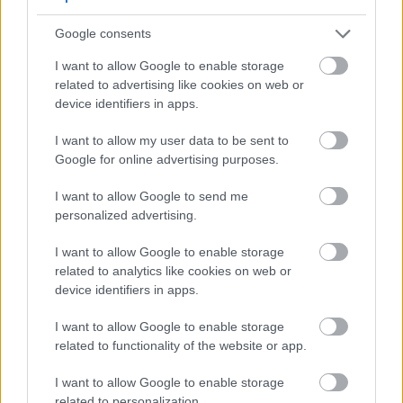
خطوات تحضير التربة للبصل
Google consents
I want to allow Google to enable storage
اختبر درجة حموضة التربة باستخدام مجموعة اختبار التربة.
related to advertising like cookies on web or
اضبطها إذا لزم الأمر باستخدام الجير لرفع درجة الحموضة
device identifiers in apps.
أو الكبريت لخفضها.
I want to allow my user data to be sent to
قم بإزالة جميع الأعشاب الضارة والصخور والحطام من
Google for online advertising purposes.
منطقة الزراعة.
I want to allow Google to send me
personalized advertising.
أضف 2-3 بوصات من السماد العضوي المتخمر جيداً أو
السماد الحيواني المتحلل إلى الطبقة العلوية من التربة
I want to allow Google to enable storage
related to analytics like cookies on web or
التي يبلغ سمكها 6 بوصات.
device identifiers in apps.
قم بخلط السماد العضوي المتوازن وفقًا لتعليمات العبوة.
I want to allow Google to enable storage
قم بحرث أو تقليب التربة إلى عمق 8-10 بوصات لإنشاء
related to functionality of the website or app.
تربة مفككة وسهلة التفتت.
I want to allow Google to enable storage
related to personalization.