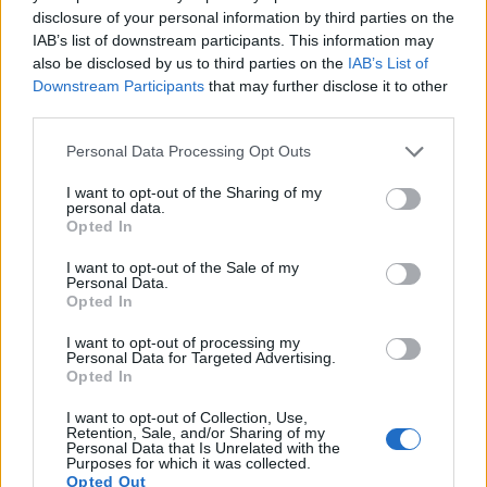
disclosure of your personal information by third parties on the
التربة بشكل صحيح سيُحسّن محصولك بشكل ملحوظ.
IAB’s list of downstream participants. This information may
also be disclosed by us to third parties on the
IAB’s List of
توفر التربة المُجهزة جيداً مع إضافة السماد العضوي العناصر
Downstream Participants
that may further disclose it to other
third parties.
الغذائية التي يحتاجها البصل للنمو الأمثل.
Please note that this website/app uses one or more Google
Personal Data Processing Opt Outs
services and may gather and store information including but
متطلبات التربة
not limited to your visit or usage behaviour. You may click to
I want to opt-out of the Sharing of my
personal data.
grant or deny consent to Google and its third-party tags to
Opted In
use your data for below specified purposes in below Google
نوع التربة: تربة رملية طينية مفككة جيدة التصريف أو تربة
consent section.
I want to opt-out of the Sale of my
طينية غرينية
Personal Data.
Opted In
مستوى الرقم الهيدروجيني: من 6.0 إلى 6.8 (حمضي
I want to opt-out of processing my
قليلاً إلى متعادل)
Personal Data for Targeted Advertising.
Opted In
الملمس: تربة هشة لا تتراص بسهولة
I want to opt-out of Collection, Use,
التصريف: نظام تصريف ممتاز لمنع تعفن البصلة
Retention, Sale, and/or Sharing of my
Personal Data that Is Unrelated with the
Purposes for which it was collected.
Opted Out