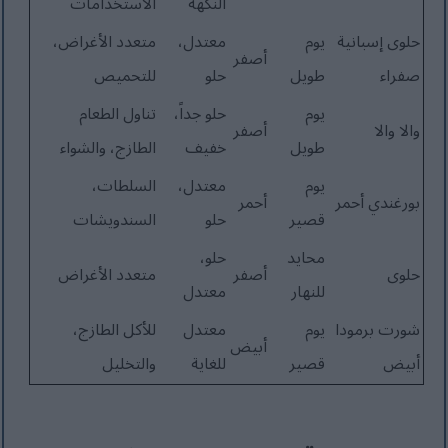
النكهة
الاستخدامات
حلوى إسبانية
يوم
معتدل،
متعدد الأغراض،
أصفر
صفراء
طويل
حلو
للتحميص
يوم
حلو جداً،
تناول الطعام
والا والا
أصفر
طويل
خفيف
الطازج، والشواء
يوم
معتدل،
السلطات،
بورغندي أحمر
أحمر
قصير
حلو
السندويشات
محايد
حلو،
حلوى
أصفر
متعدد الأغراض
للنهار
معتدل
شورت برمودا
يوم
معتدل
للأكل الطازج،
أبيض
أبيض
قصير
للغاية
والتخليل