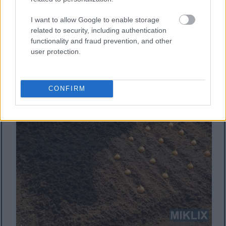
قم بتسوية المنطقة بالمسحاة، مع تفتيت أي كتل كبيرة.
I want to allow Google to enable storage
البصل من النباتات التي تستهلك كميات كبيرة من العناصر
related to security, including authentication
functionality and fraud prevention, and other
الغذائية، لكن جذوره سطحية، مما يصعب عليه الوصول إلى
user protection.
العناصر الغذائية في أعماق التربة. لذا، يُعدّ إثراء الطبقة السطحية
من التربة أمراً ضرورياً لنمو البصلة بشكل جيد.
CONFIRM