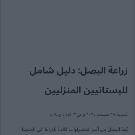
زراعة البصل: دليل شامل
للبستانيين المنزليين
نُشرت: ٢٨ ديسمبر ٢٠٢٥ م في ٥:٤٥:٠٣ م UTC
يُعدّ البصل من أكثر الخضراوات فائدةً للزراعة في الحديقة