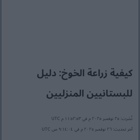
كيفية زراعة الخوخ: دليل
للبستانيين المنزليين
نُشرت: ٢٥ نوفمبر ٢٠٢٥ م في ١١:٥٢:٥٣ م UTC
آخر تحديث: ٢٦ نوفمبر ٢٠٢٥ م في ٩:١٤:٠٤ ص UTC