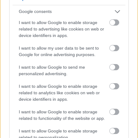
Google consents
شجرة خوخ صغيرة صحية محاطة بالغطاء النباتي وخراطيم الري
I want to allow Google to enable storage
related to advertising like cookies on web or
بالتنقيط الدائرية التي توضح الإدارة السليمة للتربة والمياه.
device identifiers in apps.
انقر أو اضغط على الصورة لمزيد من المعلومات ودقة أعلى.
I want to allow my user data to be sent to
Google for online advertising purposes.
إرشادات الري
I want to allow Google to send me
personalized advertising.
الري المناسب ضروري لصحة شجرة الخوخ وإنتاج الفاكهة:
I want to allow Google to enable storage
related to analytics like cookies on web or
الأشجار الجديدة: اسقِها بعمق مرة أسبوعيًا، بمعدل
device identifiers in apps.
جالونين تقريبًا لكل شجرة. زد الكمية إلى 3-4 جالونات في
I want to allow Google to enable storage
التربة الرملية أو خلال فترات الجفاف والحر.
related to functionality of the website or app.
الأشجار المزروعة: قم بتوفير 1-2 بوصة من الماء أسبوعيًا
I want to allow Google to enable storage
related to personalization.