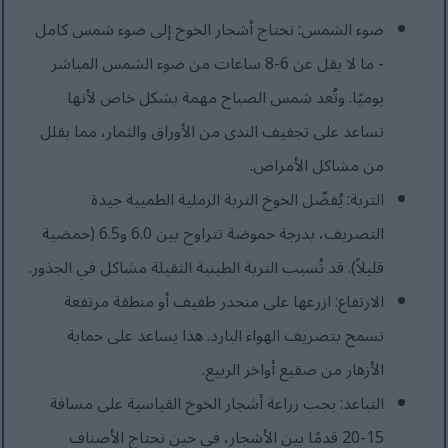
ضوء الشمس: تحتاج أشجار الخوخ إلى ضوء شمس كامل
- ما لا يقل عن 6-8 ساعات من ضوء الشمس المباشر
يوميًا. وتُعد شمس الصباح مهمة بشكل خاص لأنها
تساعد على تجفيف الندى من الأوراق والثمار، مما يقلل
من مشاكل الأمراض.
التربة: يُفضّل الخوخ التربة الرملية الطميية جيدة
التصريف، بدرجة حموضة تتراوح بين 6.0 و6.5 (حمضية
قليلاً). قد تُسبب التربة الطينية الثقيلة مشاكل في الجذور.
الارتفاع: ازرعها على منحدر طفيف أو منطقة مرتفعة
تسمح بتصريف الهواء البارد. هذا يساعد على حماية
الأزهار من صقيع أواخر الربيع.
التباعد: يجب زراعة أشجار الخوخ القياسية على مسافة
15-20 قدمًا بين الأشجار، في حين تحتاج الأصناف