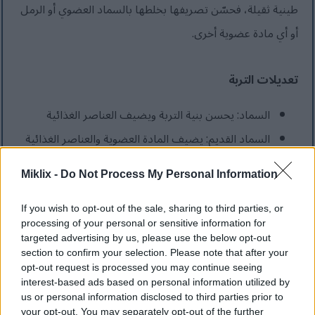
طينية ثقيلة، فحسّن تصريفها بخلطها بالسماد العضوي أو الرمل
أو أي مادة عضوية أخرى.
تعديلات التربة
السماد: يحسن بنية التربة ويضيف العناصر الغذائية
السماد القديم: يضيف المادة العضوية والعناصر الغذائية
الرمل: يحسن الصرف في التربة الطينية الثقيلة
Miklix -
Do Not Process My Personal Information
طحلب الخث: يساعد على الاحتفاظ بالرطوبة في التربة
الرملية
If you wish to opt-out of the sale, sharing to third parties, or
processing of your personal or sensitive information for
الكبريت: يخفض درجة الحموضة في التربة القلوية
targeted advertising by us, please use the below opt-out
section to confirm your selection. Please note that after your
الجير: يرفع درجة الحموضة في التربة الحمضية
opt-out request is processed you may continue seeing
interest-based ads based on personal information utilized by
us or personal information disclosed to third parties prior to
فوائد التغطية
your opt-out. You may separately opt-out of the further