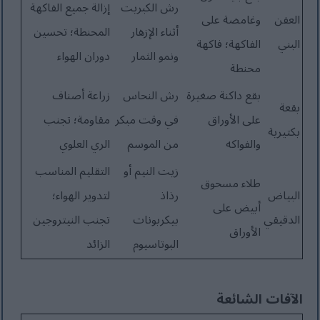
رش الكبريت
إزالة جميع الفاكهة
العفن
وغامضة على
أثناء الإزهار
المحنطة؛ تحسين
البني
الفاكهة؛ فاكهة
ونمو الثمار
دوران الهواء
محنطة
بقع داكنة صغيرة
رش النحاس
زراعة أصناف
بقعة
على الأوراق
في وقت مبكر
مقاومة؛ تجنب
بكتيرية
والفواكه
من الموسم
الري العلوي
زيت النيم أو
التقليم المناسب
طلاء مسحوق
البياض
رذاذ
لتدوير الهواء؛
أبيض على
الدقيقي
بيكربونات
تجنب النيتروجين
الأوراق
البوتاسيوم
الزائد
الآفات الشائعة