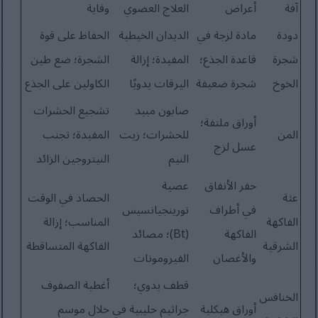
آفة
أعراض
العلاج العضوي
وقاية
دودة
مادة لزجة في
الديدان الخيطية
الحفاظ على قوة
شجرة
قاعدة الجذع؛
المفيدة؛ إزالة
الشجرة؛ ضع طين
الخوخ
شجرة ضعيفة
اليرقات يدويًا
الكاولين على الجذع
صابون مبيد
تشجيع الحشرات
أوراق ملتفة؛
المن
للحشرات؛ زيت
المفيدة؛ تجنب
عسل لزج
النيم
النيتروجين الزائد
حفر الأنفاق
عصية
عثة
الحصاد في الوقت
في أطراف
تورينجيانسيس
الفاكهة
المناسب؛ إزالة
الفاكهة
(Bt)؛ مصائد
الشرقية
الفاكهة المتساقطة
والأغصان
الفيرومونات
قطف يدوي؛
أغطية الصفوف
الخنافس
أوراق هيكلية
جراثيم حليبية في
خلال موسم