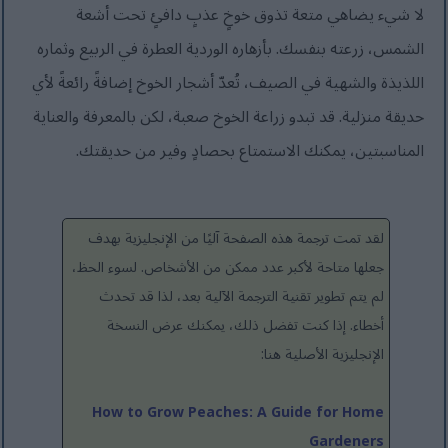
لا شيء يضاهي متعة تذوق خوخٍ عذبٍ دافئٍ تحت أشعة
الشمس، زرعته بنفسك. بأزهاره الوردية العطرة في الربيع وثماره
اللذيذة والشهية في الصيف، تُعدّ أشجار الخوخ إضافةً رائعةً لأي
حديقة منزلية. قد تبدو زراعة الخوخ صعبة، لكن بالمعرفة والعناية
المناسبتين، يمكنك الاستمتاع بحصادٍ وفير من حديقتك.
لقد تمت ترجمة هذه الصفحة آليًا من الإنجليزية بهدف
جعلها متاحة لأكبر عدد ممكن من الأشخاص. لسوء الحظ،
لم يتم تطوير تقنية الترجمة الآلية بعد، لذا قد تحدث
أخطاء. إذا كنت تفضل ذلك، يمكنك عرض النسخة
الإنجليزية الأصلية هنا:
How to Grow Peaches: A Guide for Home
Gardeners