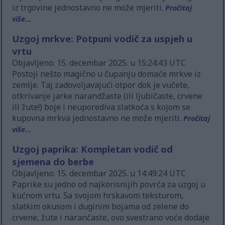
iz trgovine jednostavno ne može mjeriti.
Pročitaj
više...
Uzgoj mrkve: Potpuni vodič za uspjeh u
vrtu
Objavljeno: 15. decembar 2025. u 15:24:43 UTC
Postoji nešto magično u čupanju domaće mrkve iz
zemlje. Taj zadovoljavajući otpor dok je vučete,
otkrivanje jarke narandžaste (ili ljubičaste, crvene
ili žute!) boje i neuporediva slatkoća s kojom se
kupovna mrkva jednostavno ne može mjeriti.
Pročitaj
više...
Uzgoj paprika: Kompletan vodič od
sjemena do berbe
Objavljeno: 15. decembar 2025. u 14:49:24 UTC
Paprike su jedno od najkorisnijih povrća za uzgoj u
kućnom vrtu. Sa svojom hrskavom teksturom,
slatkim okusom i duginim bojama od zelene do
crvene, žute i narančaste, ovo svestrano voće dodaje