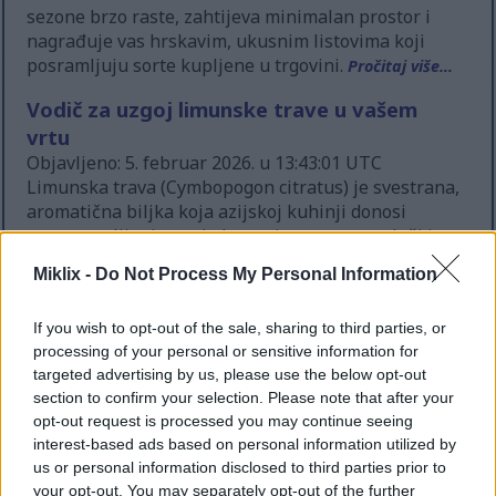
sezone brzo raste, zahtijeva minimalan prostor i
nagrađuje vas hrskavim, ukusnim listovima koji
posramljuju sorte kupljene u trgovini.
Pročitaj više...
Vodič za uzgoj limunske trave u vašem
vrtu
Objavljeno: 5. februar 2026. u 13:43:01 UTC
Limunska trava (Cymbopogon citratus) je svestrana,
aromatična biljka koja azijskoj kuhinji donosi
prepoznatljiv citrusni okus, a istovremeno služi i
kao atraktivna ukrasna biljka u vašem vrtu. Ova
Miklix -
Do Not Process My Personal Information
tropska trava formira elegantne, fontanaste grmove
koji mogu doseći visinu od 90-150 cm, što je čini i
If you wish to opt-out of the sale, sharing to third parties, or
praktičnim i lijepim dodatkom vašem vrtu sa
processing of your personal or sensitive information for
začinskim biljem.
Pročitaj više...
targeted advertising by us, please use the below opt-out
Vodič za uzgoj hrena u vlastitom vrtu
section to confirm your selection. Please note that after your
opt-out request is processed you may continue seeing
Objavljeno: 5. februar 2026. u 13:41:00 UTC
interest-based ads based on personal information utilized by
Hren je izdržljivo višegodišnje korjenasto povrće
us or personal information disclosed to third parties prior to
koje hiljadama godina dodaje ljuti okus jelima. Ova
your opt-out. You may separately opt-out of the further