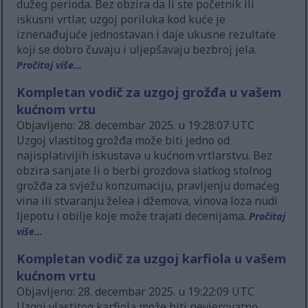
dužeg perioda. Bez obzira da li ste početnik ili
iskusni vrtlar, uzgoj poriluka kod kuće je
iznenađujuće jednostavan i daje ukusne rezultate
koji se dobro čuvaju i uljepšavaju bezbroj jela.
Pročitaj više...
Kompletan vodič za uzgoj grožđa u vašem
kućnom vrtu
Objavljeno: 28. decembar 2025. u 19:28:07 UTC
Uzgoj vlastitog grožđa može biti jedno od
najisplativijih iskustava u kućnom vrtlarstvu. Bez
obzira sanjate li o berbi grozdova slatkog stolnog
grožđa za svježu konzumaciju, pravljenju domaćeg
vina ili stvaranju želea i džemova, vinova loza nudi
ljepotu i obilje koje može trajati decenijama.
Pročitaj
više...
Kompletan vodič za uzgoj karfiola u vašem
kućnom vrtu
Objavljeno: 28. decembar 2025. u 19:22:09 UTC
Uzgoj vlastitog karfiola može biti nevjerovatno