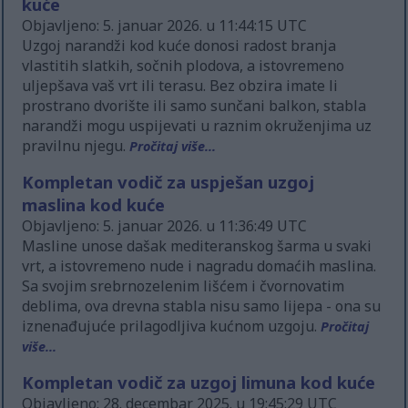
kuće
Objavljeno: 5. januar 2026. u 11:44:15 UTC
Uzgoj narandži kod kuće donosi radost branja
vlastitih slatkih, sočnih plodova, a istovremeno
uljepšava vaš vrt ili terasu. Bez obzira imate li
prostrano dvorište ili samo sunčani balkon, stabla
narandži mogu uspijevati u raznim okruženjima uz
pravilnu njegu.
Pročitaj više...
Kompletan vodič za uspješan uzgoj
maslina kod kuće
Objavljeno: 5. januar 2026. u 11:36:49 UTC
Masline unose dašak mediteranskog šarma u svaki
vrt, a istovremeno nude i nagradu domaćih maslina.
Sa svojim srebrnozelenim lišćem i čvornovatim
deblima, ova drevna stabla nisu samo lijepa - ona su
iznenađujuće prilagodljiva kućnom uzgoju.
Pročitaj
više...
Kompletan vodič za uzgoj limuna kod kuće
Objavljeno: 28. decembar 2025. u 19:45:29 UTC