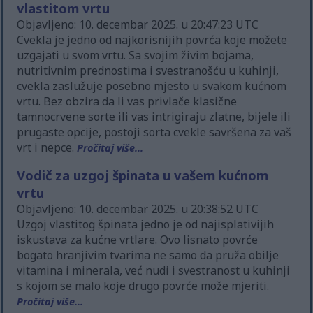
vlastitom vrtu
Objavljeno: 10. decembar 2025. u 20:47:23 UTC
Cvekla je jedno od najkorisnijih povrća koje možete
uzgajati u svom vrtu. Sa svojim živim bojama,
nutritivnim prednostima i svestranošću u kuhinji,
cvekla zaslužuje posebno mjesto u svakom kućnom
vrtu. Bez obzira da li vas privlače klasične
tamnocrvene sorte ili vas intrigiraju zlatne, bijele ili
prugaste opcije, postoji sorta cvekle savršena za vaš
vrt i nepce.
Pročitaj više...
Vodič za uzgoj špinata u vašem kućnom
vrtu
Objavljeno: 10. decembar 2025. u 20:38:52 UTC
Uzgoj vlastitog špinata jedno je od najisplativijih
iskustava za kućne vrtlare. Ovo lisnato povrće
bogato hranjivim tvarima ne samo da pruža obilje
vitamina i minerala, već nudi i svestranost u kuhinji
s kojom se malo koje drugo povrće može mjeriti.
Pročitaj više...