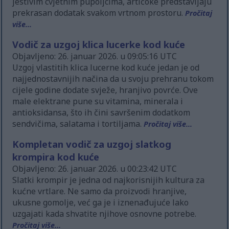
jestivim cvjetnim pupoljcima, artičoke predstavljaju
prekrasan dodatak svakom vrtnom prostoru.
Pročitaj
više...
Vodič za uzgoj klica lucerke kod kuće
Objavljeno: 26. januar 2026. u 09:05:16 UTC
Uzgoj vlastitih klica lucerne kod kuće jedan je od
najjednostavnijih načina da u svoju prehranu tokom
cijele godine dodate svježe, hranjivo povrće. Ove
male elektrane pune su vitamina, minerala i
antioksidansa, što ih čini savršenim dodatkom
sendvičima, salatama i tortiljama.
Pročitaj više...
Kompletan vodič za uzgoj slatkog
krompira kod kuće
Objavljeno: 26. januar 2026. u 00:23:42 UTC
Slatki krompir je jedna od najkorisnijih kultura za
kućne vrtlare. Ne samo da proizvodi hranjive,
ukusne gomolje, već ga je i iznenađujuće lako
uzgajati kada shvatite njihove osnovne potrebe.
Pročitaj više...