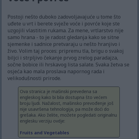
Postoji nešto duboko zadovoljavajuće u tome što
uđete u vrt i berete svježe voće i povrće koje ste
uzgojili vlastitim rukama. Za mene, vrtlarstvo nije
samo hrana - to je radost gledanja kako se sitne
sjemenke i sadnice pretvaraju u nešto hranjivo i
živo. Volim taj proces: pripremu tla, brigu o svakoj
biljci i strpljivo čekanje prvog zrelog paradajza,
sočne bobice ili hrskavog lista salate. Svaka žetva se
osjeća kao mala proslava napornog rada i
velikodušnosti prirode.
Ova stranica je mašinski prevedena sa
engleskog kako bi bila dostupna što većem
broju ljudi. Nažalost, mašinsko prevođenje još
nije usavršena tehnologija, pa može doći do
grešaka. Ako želite, možete pogledati originalnu
englesku verziju ovdje:
Fruits and Vegetables