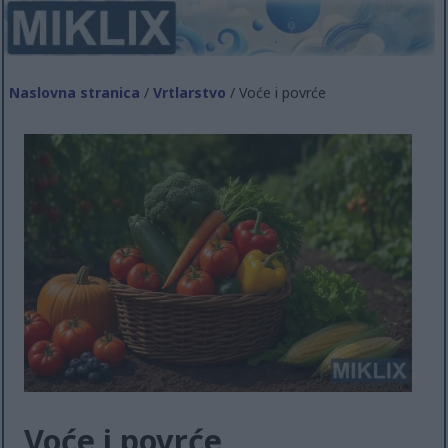
Naslovna stranica
/
Vrtlarstvo
/ Voće i povrće
Voće i povrće