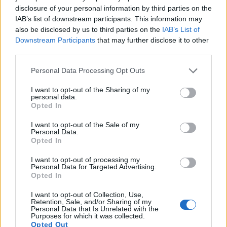
otporna biljka, botanički poznata kao Armoracia
disclosure of your personal information by third parties on the
rusticana, proizvodi velike zelene listove iznad
IAB’s list of downstream participants. This information may
zemlje, dok ispod razvija svoje cijenjeno ljuto
also be disclosed by us to third parties on the
IAB’s List of
korijenje.
Pročitaj više...
Downstream Participants
that may further disclose it to other
third parties.
Vodič za uzgoj komorača u vlastitom vrtu
Objavljeno: 5. februar 2026. u 13:38:00 UTC
Please note that this website/app uses one or more Google
Personal Data Processing Opt Outs
Komarač je svestrana i isplativa biljka koja donosi i
services and may gather and store information including but
kulinarski užitak i ljepotu vrta. Sa svojim pernatim
not limited to your visit or usage behaviour. You may click to
I want to opt-out of the Sharing of my
personal data.
lišćem, aromatičnim sjemenkama, a kod nekih sorti
grant or deny consent to Google and its third-party tags to
Opted In
i lukovičastom bazom, komorač nudi višestruke
use your data for below specified purposes in below Google
consent section.
urode iz jedne biljke.
Pročitaj više...
I want to opt-out of the Sale of my
Personal Data.
Opted In
Vodič za uzgoj patlidžana u vlastitom vrtu
Objavljeno: 5. februar 2026. u 13:35:23 UTC
I want to opt-out of processing my
Otkrijte radost uzgoja vlastitog patlidžana, tih
Personal Data for Targeted Advertising.
Opted In
sjajnih ljubičastih dragulja koji obične obroke
pretvaraju u kulinarske avanture. Bilo da vas
I want to opt-out of Collection, Use,
privlače klasične sorte 'Black Beauty', vitke
Retention, Sale, and/or Sharing of my
Personal Data that Is Unrelated with the
japanske vrste ili šarmantne minijaturne ukrasne
Purposes for which it was collected.
biljke, uzgoj patlidžana vas nagrađuje i ljepotom i
Opted Out