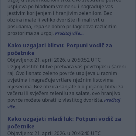
uspijeva po hladnom vremenu i nagrađuje vas
jestivim korijenjem i hranjivim zelenilom. Bez
obzira imate li veliko dvorište ili mali vrt u
posudama, repa se dobro prilagođava različitim
prostorima za uzgoj.
Pročitaj više...
Kako uzgajati blitvu: Potpuni vodič za
početnike
Objavljeno: 21. april 2026. u 20:50:52 UTC
Uzgoj vlastite blitve pretvara vaš povrtnjak u šareni
raj. Ovo lisnato zeleno povrće uspijeva u raznim
uvjetima i nagrađuje vrtlare nježnim listovima
mjesecima. Bez obzira sanjate li o pirjanoj blitvi za
večeru ili svježem zelenilu za salate, ovo hranjivo
povrće možete ubrati iz vlastitog dvorišta.
Pročitaj
više...
Kako uzgajati mladi luk: Potpuni vodič za
početnike
Objavljeno: 21. april 2026. u 20:46:40 UTC