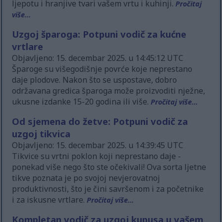
ljepotu i hranjive tvari vašem vrtu i kuhinji.
Pročitaj
više...
Uzgoj šparoga: Potpuni vodič za kućne
vrtlare
Objavljeno: 15. decembar 2025. u 14:45:12 UTC
Šparoge su višegodišnje povrće koje neprestano
daje plodove. Nakon što se uspostave, dobro
održavana gredica šparoga može proizvoditi nježne,
ukusne izdanke 15-20 godina ili više.
Pročitaj više...
Od sjemena do žetve: Potpuni vodič za
uzgoj tikvica
Objavljeno: 15. decembar 2025. u 14:39:45 UTC
Tikvice su vrtni poklon koji neprestano daje -
ponekad više nego što ste očekivali! Ova sorta ljetne
tikve poznata je po svojoj nevjerovatnoj
produktivnosti, što je čini savršenom i za početnike
i za iskusne vrtlare.
Pročitaj više...
Kompletan vodič za uzgoj kupusa u vašem