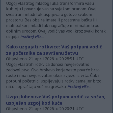
Uzgoj vlastitog mladog luka transformira vašu
kuhinju i povezuje vas sa svježom hranom. Ovaj
svestrani mladi luk uspijeva u gotovo svakom
prostoru. Bez obzira imate li prostranu baštu ili
mali balkon, mladi luk nagrađuje minimalan trud
obilnim urodom. Ovaj vodič vas vodi kroz svaki korak
uzgoja.
Pročitaj više...
Kako uzgajati rotkvice: Vaš potpuni vodič
za početnike za savršenu žetvu
Objavljeno: 21. april 2026. u 20:28:51 UTC
Uzgoj vlastitih rotkvica donosi nevjerovatno
zadovoljstvo. Ovo hrskavo korjenasto povrće brzo
raste i ima nevjerovatan ukus svježe iz vrta. Čak i
potpuni početnici uspijevaju s rotkvicama jer brzo
niču i opraštaju većinu grešaka.
Pročitaj više...
Uzgoj lubenica: Vaš potpuni vodič za sočan,
uspješan uzgoj kod kuće
Objavljeno: 21. april 2026. u 20:20:21 UTC