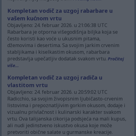
Kompletan vodič za uzgoj rabarbare u
vašem kućnom vrtu
Objavljeno: 24. februar 2026. u 21:06:38 UTC
Rabarbara je otporna višegodišnja biljka koja se
često koristi kao voće u ukusnim pitama,
džemovima i desertima. Sa svojim jarkim crvenim
stabljikama i kiselkastim okusom, rabarbara
predstavlja upečatljiv dodatak svakom vrtu.
Pročitaj
više...
Kompletan vodič za uzgoj radiča u
vlastitom vrtu
Objavljeno: 24. februar 2026. u 20:59:02 UTC
Radicchio, sa svojim živopisnim ljubičasto-crvenim
listovima i prepoznatljivim gorkim okusom, dodaje i
vizualnu privlačnost i kulinarski karakter svakom
vrtu. Ova talijanska cikorija podsjeća na mali kupus,
ali nudi jedinstveno iskustvo okusa koje može
pretvoriti obične salate u gurmanske kreacije.