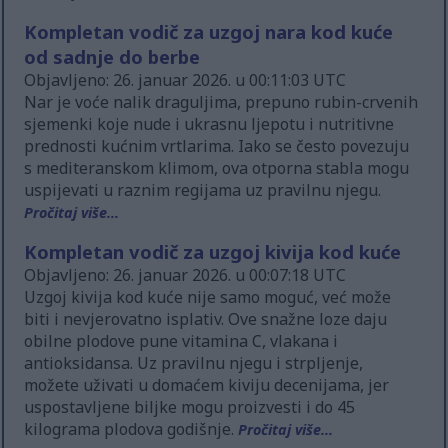
Kompletan vodič za uzgoj nara kod kuće
od sadnje do berbe
Objavljeno: 26. januar 2026. u 00:11:03 UTC
Nar je voće nalik draguljima, prepuno rubin-crvenih
sjemenki koje nude i ukrasnu ljepotu i nutritivne
prednosti kućnim vrtlarima. Iako se često povezuju
s mediteranskom klimom, ova otporna stabla mogu
uspijevati u raznim regijama uz pravilnu njegu.
Pročitaj više...
Kompletan vodič za uzgoj kivija kod kuće
Objavljeno: 26. januar 2026. u 00:07:18 UTC
Uzgoj kivija kod kuće nije samo moguć, već može
biti i nevjerovatno isplativ. Ove snažne loze daju
obilne plodove pune vitamina C, vlakana i
antioksidansa. Uz pravilnu njegu i strpljenje,
možete uživati u domaćem kiviju decenijama, jer
uspostavljene biljke mogu proizvesti i do 45
kilograma plodova godišnje.
Pročitaj više...