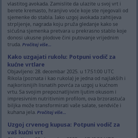
vlastitog avokada. Zamislite da ulazite u svoj vrt i
berete kremasto, hranjivo voće koje ste njegovali od
sjemenke do stabla. Iako uzgoj avokada zahtijeva
strpljenje, nagrada koju pruža gledanje kako se
sićušna sjemenka pretvara u prekrasno stablo koje
donosi ukusne plodove čini putovanje vrijednim
truda.
Pročitaj više...
Kako uzgajati rukolu: Potpuni vodič za
kućne vrtlare
Objavljeno: 28. decembar 2025. u 17:51:00 UTC
Rikola (poznata i kao rukola) je jedna od najlakših i
najkorisnijih lisnatih povrća za uzgoj u kućnom
vrtu. Sa svojim prepoznatljivim ljutim okusom i
impresivnim nutritivnim profilom, ova brzorastuća
biljka može transformirati vaše salate, sendviče i
kuhana jela.
Pročitaj više...
Uzgoj crvenog kupusa: Potpuni vodič za
vaš kućni vrt