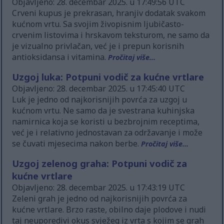
Objavljeno: 28. decembar 2025. u 17:49:56 UTC
Crveni kupus je prekrasan, hranjiv dodatak svakom
kućnom vrtu. Sa svojim živopisnim ljubičasto-
crvenim listovima i hrskavom teksturom, ne samo da
je vizualno privlačan, već je i prepun korisnih
antioksidansa i vitamina.
Pročitaj više...
Uzgoj luka: Potpuni vodič za kućne vrtlare
Objavljeno: 28. decembar 2025. u 17:45:40 UTC
Luk je jedno od najkorisnijih povrća za uzgoj u
kućnom vrtu. Ne samo da je svestrana kuhinjska
namirnica koja se koristi u bezbrojnim receptima,
već je i relativno jednostavan za održavanje i može
se čuvati mjesecima nakon berbe.
Pročitaj više...
Uzgoj zelenog graha: Potpuni vodič za
kućne vrtlare
Objavljeno: 28. decembar 2025. u 17:43:19 UTC
Zeleni grah je jedno od najkorisnijih povrća za
kućne vrtlare. Brzo raste, obilno daje plodove i nudi
taj neuporedivi okus svježeg iz vrta s kojim se grah