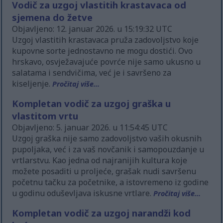
Vodič za uzgoj vlastitih krastavaca od
sjemena do žetve
Objavljeno: 12. januar 2026. u 15:19:32 UTC
Uzgoj vlastitih krastavaca pruža zadovoljstvo koje
kupovne sorte jednostavno ne mogu dostići. Ovo
hrskavo, osvježavajuće povrće nije samo ukusno u
salatama i sendvičima, već je i savršeno za
kiseljenje.
Pročitaj više...
Kompletan vodič za uzgoj graška u
vlastitom vrtu
Objavljeno: 5. januar 2026. u 11:54:45 UTC
Uzgoj graška nije samo zadovoljstvo vaših okusnih
pupoljaka, već i za vaš novčanik i samopouzdanje u
vrtlarstvu. Kao jedna od najranijih kultura koje
možete posaditi u proljeće, grašak nudi savršenu
početnu tačku za početnike, a istovremeno iz godine
u godinu oduševljava iskusne vrtlare.
Pročitaj više...
Kompletan vodič za uzgoj narandži kod