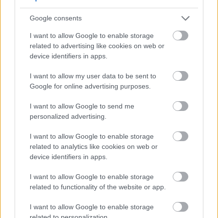
okusom.
Pročitaj više...
Google consents
Vodič za uzgoj kelja u vlastitom vrtu
Objavljeno: 5. februar 2026. u 12:46:18 UTC
I want to allow Google to enable storage
related to advertising like cookies on web or
Kelj je jedno od najkorisnijih povrća koje možete
device identifiers in apps.
uzgajati u svom vrtu. Ovi lisnati divovi svijeta povrća
nisu samo puni hranjivih tvari, već ih je i
I want to allow my user data to be sent to
iznenađujuće lako uzgajati, čak i za početnike.
Google for online advertising purposes.
Pročitaj više...
I want to allow Google to send me
Vodič za uzgoj celera u vlastitom vrtu
personalized advertising.
Objavljeno: 5. februar 2026. u 10:42:58 UTC
Domaći celer nudi okus i hrskavost s kojima se
I want to allow Google to enable storage
kupovne sorte jednostavno ne mogu mjeriti. Iako
related to analytics like cookies on web or
celer ima reputaciju teškog za uzgoj, uz pravi
device identifiers in apps.
pristup i malo strpljenja, možete uživati u ovom
svestranom povrću direktno iz svog vrta.
Pročitaj
I want to allow Google to enable storage
više...
related to functionality of the website or app.
Vodič za uzgoj dinja u vlastitom vrtu
I want to allow Google to enable storage
Objavljeno: 5. februar 2026. u 10:39:49 UTC
related to personalization.