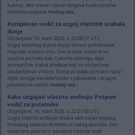
kuhinji, dok travari cijene njegova tradicionalna
ljekovita svojstva.
Pročitaj više...
Kompletan vodič za uzgoj vlastitih stabala
dunje
Objavljeno: 16. mart 2026. u 22:28:57 UTC
Uzgoj vlastitog stabla dunje donosi jedinstvene
nagrade svakom vrtu. Ovo drevno voćno drvo,
naučno poznato kao Cydonia oblonga, daje
aromatične zlatne plodove koji su stoljećima
oduševljavali vrtlare. Dunja pripada porodici ruža i
dijeli mnoge karakteristike s jabukama i drugim
jabučastim voćem.
Pročitaj više...
Kako uzgajati vlastitu endiviju: Potpuni
vodič za početnike
Objavljeno: 16. mart 2026. u 22:21:43 UTC
Uzgoj vlastite endivije otvara vam svijet svježeg,
hrskavog zelenila direktno iz vašeg dvorišta. Ovo
svestrano povrće iz porodice cikorije nudi