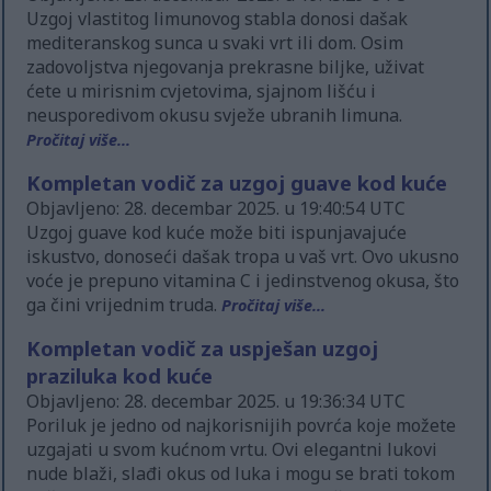
Uzgoj vlastitog limunovog stabla donosi dašak
mediteranskog sunca u svaki vrt ili dom. Osim
zadovoljstva njegovanja prekrasne biljke, uživat
ćete u mirisnim cvjetovima, sjajnom lišću i
neusporedivom okusu svježe ubranih limuna.
Pročitaj više...
Kompletan vodič za uzgoj guave kod kuće
Objavljeno: 28. decembar 2025. u 19:40:54 UTC
Uzgoj guave kod kuće može biti ispunjavajuće
iskustvo, donoseći dašak tropa u vaš vrt. Ovo ukusno
voće je prepuno vitamina C i jedinstvenog okusa, što
ga čini vrijednim truda.
Pročitaj više...
Kompletan vodič za uspješan uzgoj
praziluka kod kuće
Objavljeno: 28. decembar 2025. u 19:36:34 UTC
Poriluk je jedno od najkorisnijih povrća koje možete
uzgajati u svom kućnom vrtu. Ovi elegantni lukovi
nude blaži, slađi okus od luka i mogu se brati tokom