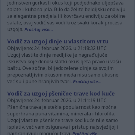
jedinstven gorkasti okus koji podjednako uljepšava
salate i kuhana jela. Bilo da želite belgijsku endiviju
za elegantna predjela ili kovrčavu endiviju za obilne
salate, ovaj vodič vas vodi kroz svaki korak procesa
uzgoja.
Pročitaj više...
Vodič za uzgoj dinje u vlastitom vrtu
Objavljeno: 24. februar 2026. u 21:18:32 UTC
Uzgoj vlastite dinje medljike je nagrađujuće
iskustvo koje donosi slatki okus ljeta pravo u vašu
baštu. Ove sočne, blijedozelene dinje sa svojim
prepoznatljivim okusom meda nisu samo ukusne,
već su i pune hranjivih tvari.
Pročitaj više...
Vodič za uzgoj pšenične trave kod kuće
Objavljeno: 24. februar 2026. u 21:11:19 UTC
Pšenična trava je stekla popularnost kao moćna
superhrana puna vitamina, minerala i hlorofila.
Uzgoj vlastite pšenične trave kod kuće nije samo
isplativ, već vam osigurava i pristup najsvježijoj i
najhranjivijoj mogućoj travi.
Pročitaj više...