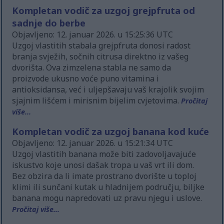
Kompletan vodič za uzgoj grejpfruta od
sadnje do berbe
Objavljeno: 12. januar 2026. u 15:25:36 UTC
Uzgoj vlastitih stabala grejpfruta donosi radost
branja svježih, sočnih citrusa direktno iz vašeg
dvorišta. Ova zimzelena stabla ne samo da
proizvode ukusno voće puno vitamina i
antioksidansa, već i uljepšavaju vaš krajolik svojim
sjajnim lišćem i mirisnim bijelim cvjetovima.
Pročitaj
više...
Kompletan vodič za uzgoj banana kod kuće
Objavljeno: 12. januar 2026. u 15:21:34 UTC
Uzgoj vlastitih banana može biti zadovoljavajuće
iskustvo koje unosi dašak tropa u vaš vrt ili dom.
Bez obzira da li imate prostrano dvorište u toploj
klimi ili sunčani kutak u hladnijem području, biljke
banana mogu napredovati uz pravu njegu i uslove.
Pročitaj više...