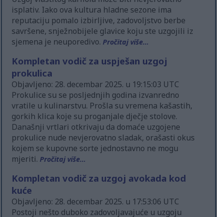
isplativ. Iako ova kultura hladne sezone ima
reputaciju pomalo izbirljive, zadovoljstvo berbe
savršene, snježnobijele glavice koju ste uzgojili iz
sjemena je neuporedivo.
Pročitaj više...
Kompletan vodič za uspješan uzgoj
prokulica
Objavljeno: 28. decembar 2025. u 19:15:03 UTC
Prokulice su se posljednjih godina izvanredno
vratile u kulinarstvu. Prošla su vremena kašastih,
gorkih klica koje su proganjale dječje stolove.
Današnji vrtlari otkrivaju da domaće uzgojene
prokulice nude nevjerovatno sladak, orašasti okus
kojem se kupovne sorte jednostavno ne mogu
mjeriti.
Pročitaj više...
Kompletan vodič za uzgoj avokada kod
kuće
Objavljeno: 28. decembar 2025. u 17:53:06 UTC
Postoji nešto duboko zadovoljavajuće u uzgoju