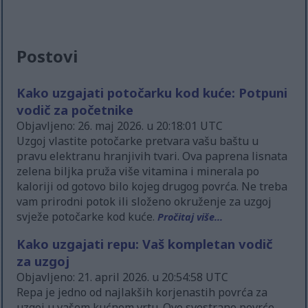
Postovi
Kako uzgajati potočarku kod kuće: Potpuni
vodič za početnike
Objavljeno: 26. maj 2026. u 20:18:01 UTC
Uzgoj vlastite potočarke pretvara vašu baštu u
pravu elektranu hranjivih tvari. Ova paprena lisnata
zelena biljka pruža više vitamina i minerala po
kaloriji od gotovo bilo kojeg drugog povrća. Ne treba
vam prirodni potok ili složeno okruženje za uzgoj
svježe potočarke kod kuće.
Pročitaj više...
Kako uzgajati repu: Vaš kompletan vodič
za uzgoj
Objavljeno: 21. april 2026. u 20:54:58 UTC
Repa je jedno od najlakših korjenastih povrća za
uzgoj u vašem kućnom vrtu. Ovo svestrano povrće