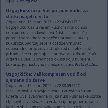
šljive.
Pročitaj više...
Uzgoj kukuruza: Vaš potpuni vodič za
slatki uspjeh u vrtu
Objavljeno: 16. mart 2026. u 22:43:49 UTC
Uzgoj kukuruza u vašem kućnom vrtu donosi
neusporedivo zadovoljstvo. Ništa se ne može
porediti sa slatkoćom svježe ubranog slatkog
kukuruza. Sadržaj šećera dostiže vrhunac
neposredno prije žetve. U roku od nekoliko sati,
prirodni šećeri počinju se pretvarati u škrob. Kućni
vrtlari uživaju u prednosti okusa koju kupljeni
kukuruz jednostavno ne može dostići.
Pročitaj više...
Uzgoj čička: Vaš kompletan vodič od
sjemena do žetve
Objavljeno: 16. mart 2026. u 22:38:09 UTC
Čičak je zaslužio svoje mjesto u vrtovima širom
svijeta. Ova izvanredna biljka nudi kulinarske užitke
i ljekovita svojstva koja vrtlari cijene generacijama.
Korijen služi kao osnovna namirnica u azijskoj