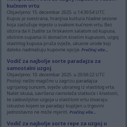
kućnom vrtu
Objavljeno: 15. decembar 2025. u 14:30:54 UTC
Kupus je svestrana, hranjiva kultura hladne sezone
koja zaslužuje mjesto u svakom kućnom vrtu. Bez
obzira da li žudite za hrskavom salatom od kupusa,
obilnim supama ili domaćim kiselim kupusom, uzgoj
vlastitog kupusa pruža svježe, ukusne urode koji
daleko nadmašuju kupovne opcije.
Pročitaj više...
Vodič za najbolje sorte paradajza za
samostalni uzgoj
Objavljeno: 10. decembar 2025. u 20:56:22 UTC
Postoji nešto magično u zagrizu paradajza
ugrijanog suncem, svježe ubranog iz vlastitog vrta.
Nalet okusa, savršena ravnoteža slatkoće i kiselosti,
te zadovoljstvo uzgoja u vlastitom vrtu stvaraju
iskustvo kojem se paradajz kupljen u trgovini
jednostavno ne može mjeriti.
Pročitaj više...
Vodič za najbolje sorte repe za uzgoj u