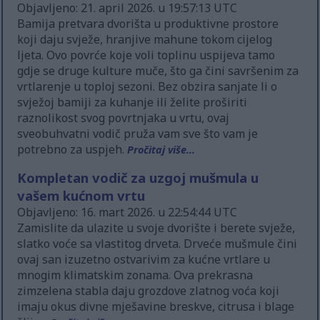
Objavljeno: 21. april 2026. u 19:57:13 UTC
Bamija pretvara dvorišta u produktivne prostore
koji daju svježe, hranjive mahune tokom cijelog
ljeta. Ovo povrće koje voli toplinu uspijeva tamo
gdje se druge kulture muče, što ga čini savršenim za
vrtlarenje u toploj sezoni. Bez obzira sanjate li o
svježoj bamiji za kuhanje ili želite proširiti
raznolikost svog povrtnjaka u vrtu, ovaj
sveobuhvatni vodič pruža vam sve što vam je
potrebno za uspjeh.
Pročitaj više...
Kompletan vodič za uzgoj mušmula u
vašem kućnom vrtu
Objavljeno: 16. mart 2026. u 22:54:44 UTC
Zamislite da ulazite u svoje dvorište i berete svježe,
slatko voće sa vlastitog drveta. Drveće mušmule čini
ovaj san izuzetno ostvarivim za kućne vrtlare u
mnogim klimatskim zonama. Ova prekrasna
zimzelena stabla daju grozdove zlatnog voća koji
imaju okus divne mješavine breskve, citrusa i blage