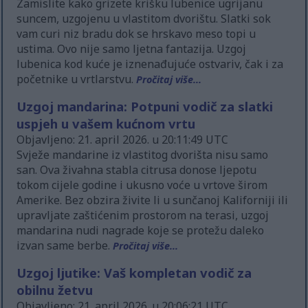
Zamislite kako grizete krišku lubenice ugrijanu
suncem, uzgojenu u vlastitom dvorištu. Slatki sok
vam curi niz bradu dok se hrskavo meso topi u
ustima. Ovo nije samo ljetna fantazija. Uzgoj
lubenica kod kuće je iznenađujuće ostvariv, čak i za
početnike u vrtlarstvu.
Pročitaj više...
Uzgoj mandarina: Potpuni vodič za slatki
uspjeh u vašem kućnom vrtu
Objavljeno: 21. april 2026. u 20:11:49 UTC
Svježe mandarine iz vlastitog dvorišta nisu samo
san. Ova živahna stabla citrusa donose ljepotu
tokom cijele godine i ukusno voće u vrtove širom
Amerike. Bez obzira živite li u sunčanoj Kaliforniji ili
upravljate zaštićenim prostorom na terasi, uzgoj
mandarina nudi nagrade koje se protežu daleko
izvan same berbe.
Pročitaj više...
Uzgoj ljutike: Vaš kompletan vodič za
obilnu žetvu
Objavljeno: 21. april 2026. u 20:06:21 UTC