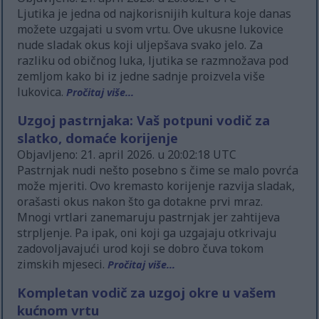
Ljutika je jedna od najkorisnijih kultura koje danas
možete uzgajati u svom vrtu. Ove ukusne lukovice
nude sladak okus koji uljepšava svako jelo. Za
razliku od običnog luka, ljutika se razmnožava pod
zemljom kako bi iz jedne sadnje proizvela više
lukovica.
Pročitaj više...
Uzgoj pastrnjaka: Vaš potpuni vodič za
slatko, domaće korijenje
Objavljeno: 21. april 2026. u 20:02:18 UTC
Pastrnjak nudi nešto posebno s čime se malo povrća
može mjeriti. Ovo kremasto korijenje razvija sladak,
orašasti okus nakon što ga dotakne prvi mraz.
Mnogi vrtlari zanemaruju pastrnjak jer zahtijeva
strpljenje. Pa ipak, oni koji ga uzgajaju otkrivaju
zadovoljavajući urod koji se dobro čuva tokom
zimskih mjeseci.
Pročitaj više...
Kompletan vodič za uzgoj okre u vašem
kućnom vrtu