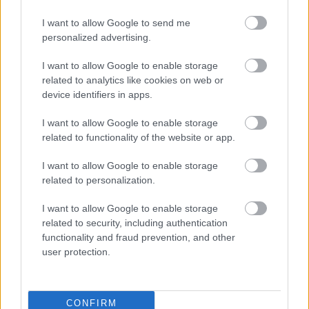
Cliquez ou touchez l'image pour obtenir plus
d'informations et des résolutions plus élevées.
I want to allow Google to send me
personalized advertising.
I want to allow Google to enable storage
related to analytics like cookies on web or
device identifiers in apps.
I want to allow Google to enable storage
related to functionality of the website or app.
I want to allow Google to enable storage
related to personalization.
I want to allow Google to enable storage
related to security, including authentication
Image fantastique semi-réaliste d'un guerrier en
functionality and fraud prevention, and other
armure à capuche tenant une épée incandescente face
user protection.
à un troll de pierre gigantesque dans une caverne
éclairée aux torches.
Cliquez ou touchez l'image pour obtenir plus
d'informations et des résolutions plus élevées.
CONFIRM