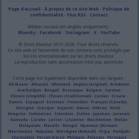
Page d'accueil
-
À propos de ce site Web
-
Politique de
confidentialité
-
Flux RSS
-
Contact
Médias sociaux (en anglais uniquement) :
Bluesky
-
Facebook
-
Instagram
-
X
-
YouTube
© Droit d'auteur 2015-2026. Tous droits réservés.
Ce site web et l'ensemble de son contenu sont protégés par
les lois internationales sur les droits d'auteur.
La reproduction sans autorisation n'est pas autorisée.
Cette page est également disponible dans ces langues :
Afrikaans
-
Albanais
-
Allemand
-
Anglais (original)
-
Arménien
-
Azerbaïdjan
-
Bengali
-
Bosniaque
-
Bulgare
-
Catalan
-
Chinois (simplifié)
-
Chinois (traditionnel)
-
Coréen
-
Croate
-
Danois
-
Espagnol
-
Estonien
-
Finlandais
-
Français (Canada)
-
Géorgien
-
Grecque
-
Gujarati
-
Hausa
-
Hébreu
-
Hindi
-
Hongrois
-
Indonésien
-
Islandais
-
Italien
-
Japonais
-
Javanais
-
Kannada
-
L'arabe
-
Letton
-
Lituanien
-
Macédonien
-
Malais
-
Malayalam
-
Marathi
-
Mongol
-
Myanmar (Birman)
-
Néerlandais
-
Népalais
-
Norvégien (Bokmål)
-
Oriya
-
Pendjabi
(Gurmukhi)
-
Persan (Farsi)
-
Philippin
-
Polonais
-
Portugais