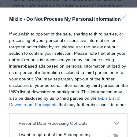
armure de Couteau Noir face à un Troll Stonedigger
imposant dans une grotte souterraine enflammée
juste avant le combat.
Miklix -
Do Not Process My Personal Information
Cliquez ou touchez l'image pour obtenir plus
d'informations et des résolutions plus élevées.
If you wish to opt-out of the sale, sharing to third parties, or
processing of your personal or sensitive information for
targeted advertising by us, please use the below opt-out
section to confirm your selection. Please note that after your
opt-out request is processed you may continue seeing
interest-based ads based on personal information utilized by
us or personal information disclosed to third parties prior to
your opt-out. You may separately opt-out of the further
disclosure of your personal information by third parties on the
IAB’s list of downstream participants. This information may
also be disclosed by us to third parties on the
IAB’s List of
Downstream Participants
that may further disclose it to other
third parties.
Please note that this website/app uses one or more Google
Personal Data Processing Opt Outs
Fan art de style anime représentant un Tarnished en
services and may gather and store information including but
armure de Couteau Noir affrontant un énorme boss
not limited to your visit or usage behaviour. You may click to
I want to opt-out of the Sharing of my