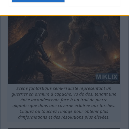
Scène fantastique semi-réaliste représentant un
guerrier en armure à capuche, vu de dos, tenant une
épée incandescente face à un troll de pierre
gigantesque dans une caverne éclairée aux torches.
Cliquez ou touchez l'image pour obtenir plus
d'informations et des résolutions plus élevées.