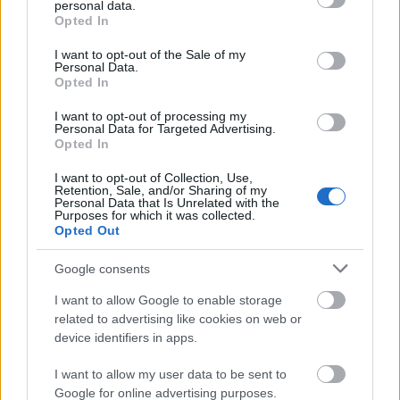
Troll Fossoyeur dans une grotte souterraine lumineuse
personal data.
grant or deny consent to Google and its third-party tags to
juste avant le combat.
Opted In
use your data for below specified purposes in below Google
Cliquez ou touchez l'image pour obtenir plus
consent section.
d'informations et des résolutions plus élevées.
I want to opt-out of the Sale of my
Personal Data.
Opted In
I want to opt-out of processing my
Personal Data for Targeted Advertising.
Opted In
I want to opt-out of Collection, Use,
Retention, Sale, and/or Sharing of my
Personal Data that Is Unrelated with the
Purposes for which it was collected.
Opted Out
Google consents
I want to allow Google to enable storage
related to advertising like cookies on web or
Scène fantastique semi-réaliste montrant un Tarnished
device identifiers in apps.
encapuchonné affrontant un troll de pierre massif
dans une caverne souterraine enflammée avant le
I want to allow my user data to be sent to
combat.
Google for online advertising purposes.