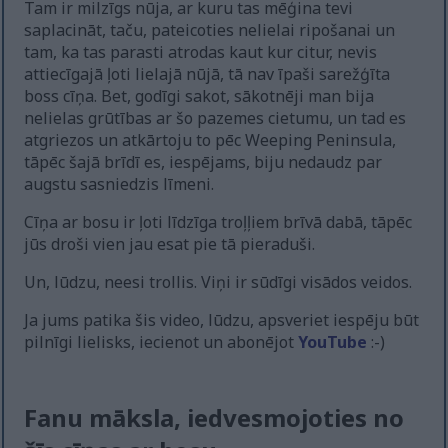
Tam ir milzīgs nūja, ar kuru tas mēģina tevi
saplacināt, taču, pateicoties nelielai ripošanai un
tam, ka tas parasti atrodas kaut kur citur, nevis
attiecīgajā ļoti lielajā nūjā, tā nav īpaši sarežģīta
boss cīņa. Bet, godīgi sakot, sākotnēji man bija
nelielas grūtības ar šo pazemes cietumu, un tad es
atgriezos un atkārtoju to pēc Weeping Peninsula,
tāpēc šajā brīdī es, iespējams, biju nedaudz par
augstu sasniedzis līmeni.
Cīņa ar bosu ir ļoti līdzīga troļļiem brīvā dabā, tāpēc
jūs droši vien jau esat pie tā pieraduši.
Un, lūdzu, neesi trollis. Viņi ir sūdīgi visādos veidos.
Ja jums patika šis video, lūdzu, apsveriet iespēju būt
pilnīgi lielisks, iecienot un abonējot
YouTube
:-)
Fanu māksla, iedvesmojoties no