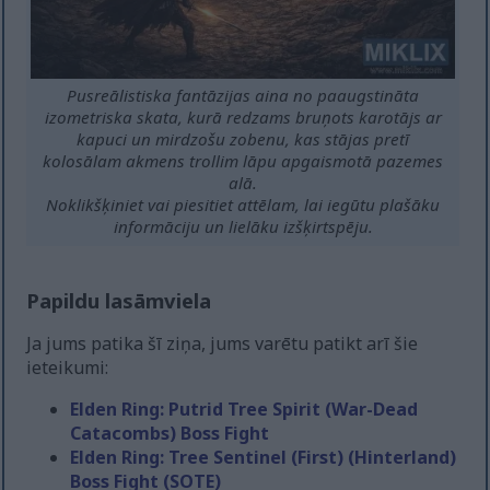
Pusreālistiska fantāzijas aina no paaugstināta
izometriska skata, kurā redzams bruņots karotājs ar
kapuci un mirdzošu zobenu, kas stājas pretī
kolosālam akmens trollim lāpu apgaismotā pazemes
alā.
Noklikšķiniet vai piesitiet attēlam, lai iegūtu plašāku
informāciju un lielāku izšķirtspēju.
Papildu lasāmviela
Ja jums patika šī ziņa, jums varētu patikt arī šie
ieteikumi:
Elden Ring: Putrid Tree Spirit (War-Dead
Catacombs) Boss Fight
Elden Ring: Tree Sentinel (First) (Hinterland)
Boss Fight (SOTE)