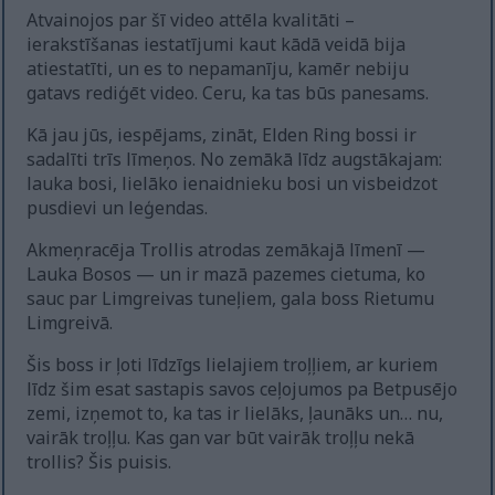
Atvainojos par šī video attēla kvalitāti –
ierakstīšanas iestatījumi kaut kādā veidā bija
atiestatīti, un es to nepamanīju, kamēr nebiju
gatavs rediģēt video. Ceru, ka tas būs panesams.
Kā jau jūs, iespējams, zināt, Elden Ring bossi ir
sadalīti trīs līmeņos. No zemākā līdz augstākajam:
lauka bosi, lielāko ienaidnieku bosi un visbeidzot
pusdievi un leģendas.
Akmeņracēja Trollis atrodas zemākajā līmenī —
Lauka Bosos — un ir mazā pazemes cietuma, ko
sauc par Limgreivas tuneļiem, gala boss Rietumu
Limgreivā.
Šis boss ir ļoti līdzīgs lielajiem troļļiem, ar kuriem
līdz šim esat sastapis savos ceļojumos pa Betpusējo
zemi, izņemot to, ka tas ir lielāks, ļaunāks un… nu,
vairāk troļļu. Kas gan var būt vairāk troļļu nekā
trollis? Šis puisis.