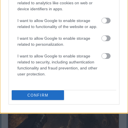
related to analytics like cookies on web or
device identifiers in apps.
I want to allow Google to enable storage
related to functionality of the website or app.
I want to allow Google to enable storage
related to personalization.
Pusreālistisks fantāzijas attēls, kurā redzams bruņots
I want to allow Google to enable storage
karotājs ar kapuci, turot rokās mirdzošu zobenu, un
related to security, including authentication
stājas pretī milzīgam akmens trollim lāpu apgaismotā
functionality and fraud prevention, and other
alā.
user protection.
Noklikšķiniet vai piesitiet attēlam, lai iegūtu plašāku
informāciju un lielāku izšķirtspēju.
CONFIRM