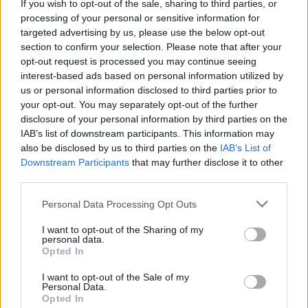
If you wish to opt-out of the sale, sharing to third parties, or
processing of your personal or sensitive information for
targeted advertising by us, please use the below opt-out
section to confirm your selection. Please note that after your
opt-out request is processed you may continue seeing
interest-based ads based on personal information utilized by
us or personal information disclosed to third parties prior to
your opt-out. You may separately opt-out of the further
disclosure of your personal information by third parties on the
IAB’s list of downstream participants. This information may
also be disclosed by us to third parties on the
IAB’s List of
Downstream Participants
that may further disclose it to other
third parties.
Anime stila fanu māksla, kurā attēlots aptraipīts,
Please note that this website/app uses one or more Google
Personal Data Processing Opt Outs
bruņots ar Melno nazi un stājas pretī milzīgam
services and may gather and store information including but
Akmeņracēja troļļa bosam mirdzošā pazemes alā tieši
not limited to your visit or usage behaviour. You may click to
I want to opt-out of the Sharing of my
pirms kaujas.
personal data.
grant or deny consent to Google and its third-party tags to
Noklikšķiniet vai piesitiet attēlam, lai iegūtu plašāku
Opted In
use your data for below specified purposes in below Google
informāciju un lielāku izšķirtspēju.
consent section.
I want to opt-out of the Sale of my
Personal Data.
Opted In