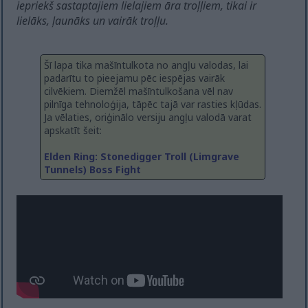
iepriekš sastaptajiem lielajiem āra troļļiem, tikai ir
lielāks, ļaunāks un vairāk troļļu.
Šī lapa tika mašīntulkota no angļu valodas, lai
padarītu to pieejamu pēc iespējas vairāk
cilvēkiem. Diemžēl mašīntulkošana vēl nav
pilnīga tehnoloģija, tāpēc tajā var rasties kļūdas.
Ja vēlaties, oriģinālo versiju angļu valodā varat
apskatīt šeit:
Elden Ring: Stonedigger Troll (Limgrave
Tunnels) Boss Fight