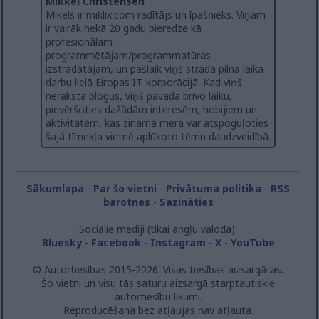
Mikkel Christensen
Mikels ir miklix.com radītājs un īpašnieks. Viņam
ir vairāk nekā 20 gadu pieredze kā
profesionālam
programmētājam/programmatūras
izstrādātājam, un pašlaik viņš strādā pilna laika
darbu lielā Eiropas IT korporācijā. Kad viņš
neraksta blogus, viņš pavada brīvo laiku,
pievēršoties dažādām interesēm, hobijiem un
aktivitātēm, kas zināmā mērā var atspoguļoties
šajā tīmekļa vietnē aplūkoto tēmu daudzveidībā.
Sākumlapa
-
Par šo vietni
-
Privātuma politika
-
RSS
barotnes
-
Sazināties
Sociālie mediji (tikai angļu valodā):
Bluesky
-
Facebook
-
Instagram
-
X
-
YouTube
© Autortiesības 2015-2026. Visas tiesības aizsargātas.
Šo vietni un visu tās saturu aizsargā starptautiskie
autortiesību likumi.
Reproducēšana bez atļaujas nav atļauta.