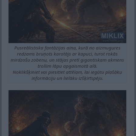
Pusreālistiska fantāzijas aina, kurā no aizmugures
redzams bruņots karotājs ar kapuci, turot rokās
mirdzošu zobenu, un stājas pretī gigantiskam akmens
trollim lāpu apgaismotā alā.
Noklikšķiniet vai piesitiet attēlam, lai iegūtu plašāku
informāciju un lielāku izšķirtspēju.