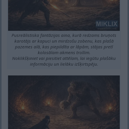
Pusreālistiska fantāzijas aina, kurā redzams bruņots
karotājs ar kapuci un mirdzošu zobenu, kas plašā
pazemes alā, kas piepildīta ar lāpām, stājas pretī
kolosālam akmens trollim.
Noklikšķiniet vai piesitiet attēlam, lai iegūtu plašāku
informāciju un lielāku izšķirtspēju.