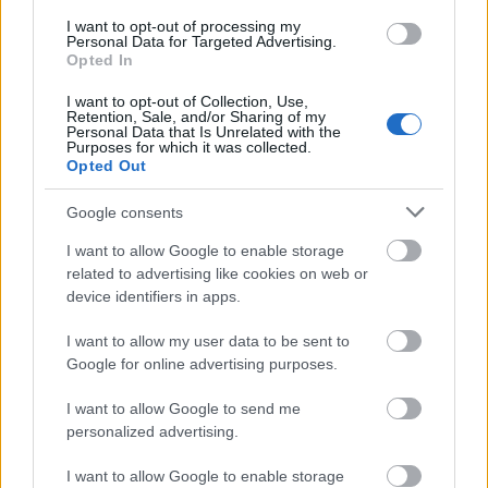
I want to opt-out of processing my
Personal Data for Targeted Advertising.
Opted In
I want to opt-out of Collection, Use,
Retention, Sale, and/or Sharing of my
Personal Data that Is Unrelated with the
Purposes for which it was collected.
Opted Out
Google consents
I want to allow Google to enable storage
Pusreālistiska fantāzijas aina, kurā Aptraipītais ar
related to advertising like cookies on web or
kapuci stājas pretī milzīgam akmens trollim ugunīgā
device identifiers in apps.
pazemes alā pirms kaujas.
Noklikšķiniet vai piesitiet attēlam, lai iegūtu plašāku
I want to allow my user data to be sent to
informāciju un lielāku izšķirtspēju.
Google for online advertising purposes.
I want to allow Google to send me
personalized advertising.
I want to allow Google to enable storage