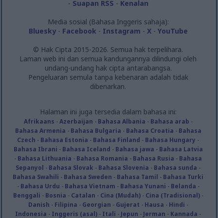
-
Suapan RSS
-
Kenalan
Media sosial (Bahasa Inggeris sahaja):
Bluesky
-
Facebook
-
Instagram
-
X
-
YouTube
© Hak Cipta 2015-2026. Semua hak terpelihara.
Laman web ini dan semua kandungannya dilindungi oleh
undang-undang hak cipta antarabangsa.
Pengeluaran semula tanpa kebenaran adalah tidak
dibenarkan.
Halaman ini juga tersedia dalam bahasa ini:
Afrikaans
-
Azerbaijan
-
Bahasa Albania
-
Bahasa arab
-
Bahasa Armenia
-
Bahasa Bulgaria
-
Bahasa Croatia
-
Bahasa
Czech
-
Bahasa Estonia
-
Bahasa Finland
-
Bahasa Hungary
-
Bahasa Ibrani
-
Bahasa Iceland
-
Bahasa jawa
-
Bahasa Latvia
-
Bahasa Lithuania
-
Bahasa Romania
-
Bahasa Rusia
-
Bahasa
Sepanyol
-
Bahasa Slovak
-
Bahasa Slovenia
-
Bahasa sunda
-
Bahasa Swahili
-
Bahasa Sweden
-
Bahasa Tamil
-
Bahasa Turki
-
Bahasa Urdu
-
Bahasa Vietnam
-
Bahasa Yunani
-
Belanda
-
Benggali
-
Bosnia
-
Catalan
-
Cina (Mudah)
-
Cina (Tradisional)
-
Danish
-
Filipina
-
Georgian
-
Gujerat
-
Hausa
-
Hindi
-
Indonesia
-
Inggeris (asal)
-
Itali
-
Jepun
-
Jerman
-
Kannada
-