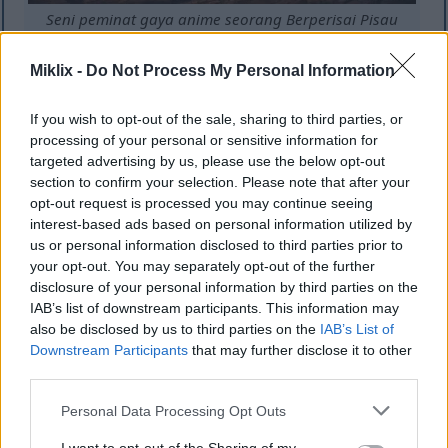
Seni peminat gaya anime seorang Berperisai Pisau
Hitam Tercemar berhadapan dengan Troll Penggali
Batu yang menjulang tinggi di dalam gua bawah
Miklix -
Do Not Process My Personal Information
tanah yang berapi-api sebelum pertempuran.
Klik atau ketik imej untuk maklumat lanjut dan
resolusi yang lebih tinggi.
If you wish to opt-out of the sale, sharing to third parties, or
processing of your personal or sensitive information for
targeted advertising by us, please use the below opt-out
section to confirm your selection. Please note that after your
opt-out request is processed you may continue seeing
interest-based ads based on personal information utilized by
us or personal information disclosed to third parties prior to
your opt-out. You may separately opt-out of the further
disclosure of your personal information by third parties on the
IAB’s list of downstream participants. This information may
also be disclosed by us to third parties on the
IAB’s List of
Downstream Participants
that may further disclose it to other
third parties.
Please note that this website/app uses one or more Google
Personal Data Processing Opt Outs
services and may gather and store information including but
Seni peminat gaya anime seorang berperisai Pisau