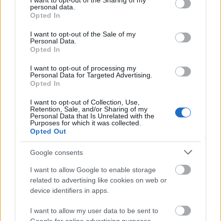
not limited to your visit or usage behaviour. You may click to
I want to opt-out of the Sharing of my
Hitam yang Tercemar berhadapan dengan bos Troll
personal data.
grant or deny consent to Google and its third-party tags to
Stonedigger yang sangat besar di dalam gua bawah
Opted In
use your data for below specified purposes in below Google
tanah yang bercahaya sebelum pertempuran.
Klik atau ketik imej untuk maklumat lanjut dan
consent section.
I want to opt-out of the Sale of my
resolusi yang lebih tinggi.
Personal Data.
Opted In
I want to opt-out of processing my
Personal Data for Targeted Advertising.
Opted In
I want to opt-out of Collection, Use,
Retention, Sale, and/or Sharing of my
Personal Data that Is Unrelated with the
Purposes for which it was collected.
Opted Out
Google consents
I want to allow Google to enable storage
related to advertising like cookies on web or
device identifiers in apps.
Adegan fantasi separa realistik seorang Tarnished
bertudung berhadapan dengan troll batu besar di
I want to allow my user data to be sent to
dalam gua bawah tanah yang berapi-api sebelum