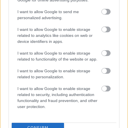
Google for online advertising purposes.
pertempuran.
Klik atau ketik imej untuk maklumat lanjut dan
I want to allow Google to send me
resolusi yang lebih tinggi.
personalized advertising.
I want to allow Google to enable storage
related to analytics like cookies on web or
device identifiers in apps.
I want to allow Google to enable storage
related to functionality of the website or app.
I want to allow Google to enable storage
related to personalization.
I want to allow Google to enable storage
related to security, including authentication
functionality and fraud prevention, and other
Imej fantasi separa realistik seorang pahlawan
user protection.
berperisai berhud memegang pedang bercahaya
sambil berhadapan dengan troll batu yang menjulang
tinggi di dalam gua yang diterangi obor.
Klik atau ketik imej untuk maklumat lanjut dan
CONFIRM