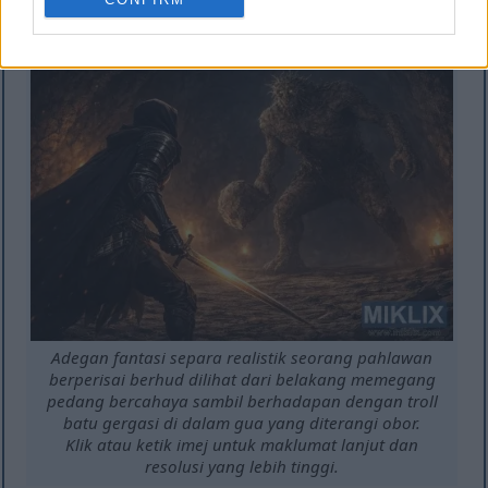
resolusi yang lebih tinggi.
Adegan fantasi separa realistik seorang pahlawan
berperisai berhud dilihat dari belakang memegang
pedang bercahaya sambil berhadapan dengan troll
batu gergasi di dalam gua yang diterangi obor.
Klik atau ketik imej untuk maklumat lanjut dan
resolusi yang lebih tinggi.