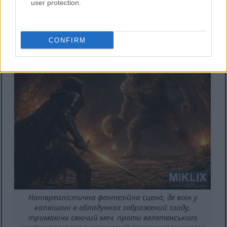
user protection.
освітленій смолоскипом печері.
Натисніть або торкніться зображення, щоб
отримати більше інформації та вищу роздільну
здатність.
CONFIRM
Напівреалістична фентезійна сцена, де воїн у
капюшоні в обладунках зображений ззаду,
тримаючи сяючий меч, проти велетенського