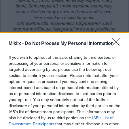
Фан-арт у стилі аніме, на якому Чорний Ніж у
броні, Затьмарений, протистоїть величному
Тролю-Кам'якопачу у вогняній підземній печері
безпосередньо перед битвою.
Натисніть або торкніться зображення, щоб
отримати більше інформації та вищу роздільну
здатність.
Miklix -
Do Not Process My Personal Information
If you wish to opt-out of the sale, sharing to third parties, or
processing of your personal or sensitive information for
targeted advertising by us, please use the below opt-out
section to confirm your selection. Please note that after your
opt-out request is processed you may continue seeing
interest-based ads based on personal information utilized by
us or personal information disclosed to third parties prior to
your opt-out. You may separately opt-out of the further
disclosure of your personal information by third parties on the
IAB’s list of downstream participants. This information may
also be disclosed by us to third parties on the
IAB’s List of
Downstream Participants
that may further disclose it to other
Фан-арт у стилі аніме, на якому Чорний Ніж у