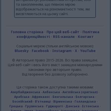
та захопленням, що певною мірою
відображається на різноманітності тем, які
висвітлюються на цьому сайті.
Головна сторінка
-
Про цей веб-сайт
-
Політика
конфіденційності
-
RSS-канали
-
Контакт
Соціальні мережі (тільки англійською мовою):
Bluesky
-
Facebook
-
Instagram
-
X
-
YouTube
© Авторське право 2015-2026. Всі права захищені.
Цей веб-сайт і весь його вміст захищені міжнародними
законами про авторське право.
Відтворення без дозволу заборонено.
Ця сторінка також доступна такими мовами:
Азербайджанська
-
Албанська
-
Англійська (оригінал)
-
Арабська
-
Африкаанс
-
Бенгальська
-
Болгарська
-
Боснійський
-
В'єтнамці
-
Вірменська
-
Голландська
-
Грецька
-
Грузинська
-
Гуджараті
-
Данська
-
Естонська
-
Зулуси.
-
Іврит
-
Індонезійська
-
Ісландська
-
Іспанська
-