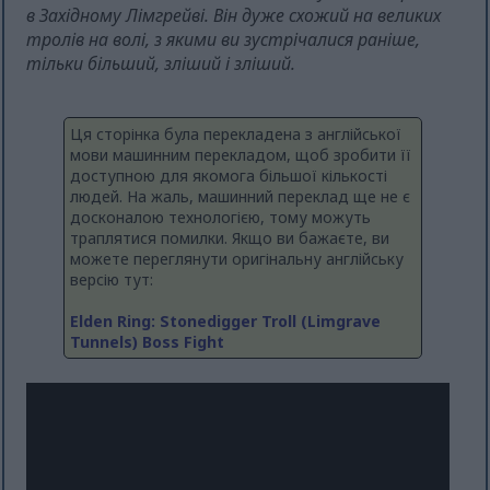
в Західному Лімгрейві. Він дуже схожий на великих
тролів на волі, з якими ви зустрічалися раніше,
тільки більший, зліший і зліший.
Ця сторінка була перекладена з англійської
мови машинним перекладом, щоб зробити її
доступною для якомога більшої кількості
людей. На жаль, машинний переклад ще не є
досконалою технологією, тому можуть
траплятися помилки. Якщо ви бажаєте, ви
можете переглянути оригінальну англійську
версію тут:
Elden Ring: Stonedigger Troll (Limgrave
Tunnels) Boss Fight