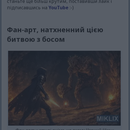
станьте ще більш крутим, поставивши лайк і
підписавшись на
YouTube
:-)
Фан-арт, натхненний цією
битвою з босом