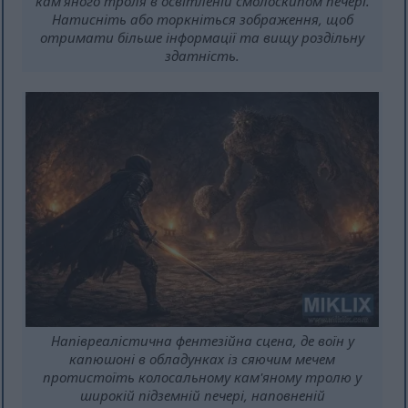
кам'яного троля в освітленій смолоскипом печері.
Натисніть або торкніться зображення, щоб
отримати більше інформації та вищу роздільну
здатність.
Напівреалістична фентезійна сцена, де воїн у
капюшоні в обладунках із сяючим мечем
протистоїть колосальному кам'яному тролю у
широкій підземній печері, наповненій