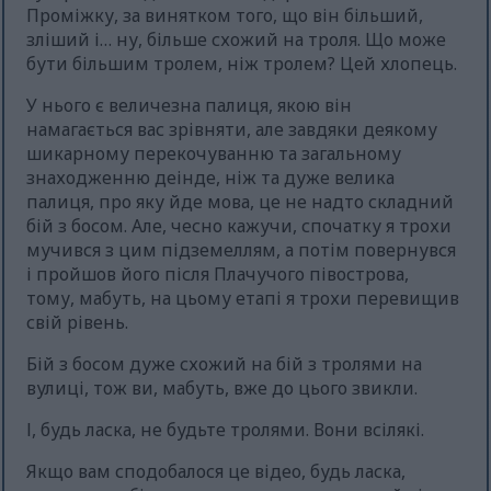
Проміжку, за винятком того, що він більший,
зліший і… ну, більше схожий на троля. Що може
бути більшим тролем, ніж тролем? Цей хлопець.
У нього є величезна палиця, якою він
намагається вас зрівняти, але завдяки деякому
шикарному перекочуванню та загальному
знаходженню деінде, ніж та дуже велика
палиця, про яку йде мова, це не надто складний
бій з босом. Але, чесно кажучи, спочатку я трохи
мучився з цим підземеллям, а потім повернувся
і пройшов його після Плачучого півострова,
тому, мабуть, на цьому етапі я трохи перевищив
свій рівень.
Бій з босом дуже схожий на бій з тролями на
вулиці, тож ви, мабуть, вже до цього звикли.
І, будь ласка, не будьте тролями. Вони всілякі.
Якщо вам сподобалося це відео, будь ласка,