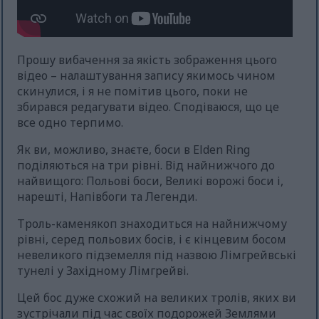
Прошу вибачення за якість зображення цього
відео – налаштування запису якимось чином
скинулися, і я не помітив цього, поки не
збирався редагувати відео. Сподіваюся, що це
все одно терпимо.
Як ви, можливо, знаєте, боси в Elden Ring
поділяються на три рівні. Від найнижчого до
найвищого: Польові боси, Великі ворожі боси і,
нарешті, Напівбоги та Легенди.
Троль-каменякоп знаходиться на найнижчому
рівні, серед польових босів, і є кінцевим босом
невеликого підземелля під назвою Лімгрейвські
тунелі у Західному Лімгрейві.
Цей бос дуже схожий на великих тролів, яких ви
зустрічали під час своїх подорожей Землями