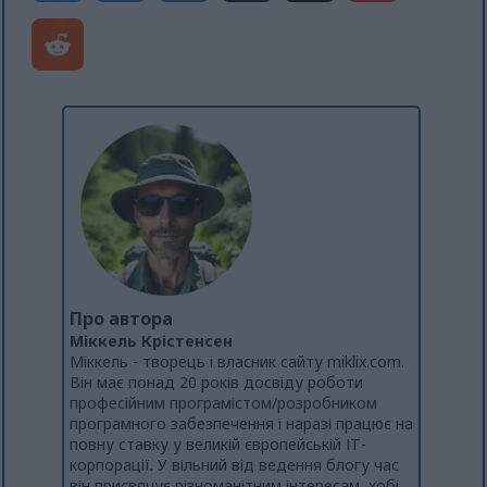
Про автора
Міккель Крістенсен
Міккель - творець і власник сайту miklix.com.
Він має понад 20 років досвіду роботи
професійним програмістом/розробником
програмного забезпечення і наразі працює на
повну ставку у великій європейській ІТ-
корпорації. У вільний від ведення блогу час
він присвячує різноманітним інтересам, хобі