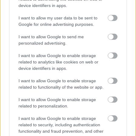
кам'яному тролю у вогняній підземній печері перед
device identifiers in apps.
битвою.
Натисніть або торкніться зображення, щоб
I want to allow my user data to be sent to
отримати більше інформації та вищу роздільну
Google for online advertising purposes.
здатність.
I want to allow Google to send me
personalized advertising.
I want to allow Google to enable storage
related to analytics like cookies on web or
device identifiers in apps.
I want to allow Google to enable storage
related to functionality of the website or app.
I want to allow Google to enable storage
related to personalization.
I want to allow Google to enable storage
Напівреалістичне фентезійне зображення воїна в
related to security, including authentication
обладунках з капюшоном, який тримає сяючий меч,
functionality and fraud prevention, and other
протистоячи величному кам'яному тролю в