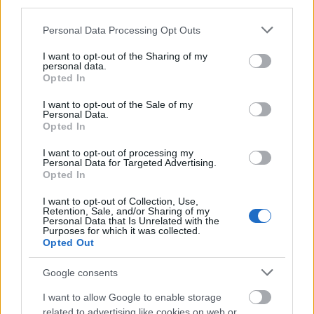
third parties.
броні, Затьмарений, стикається з величезним
босом Тролем-Кам'яником у сяючій підземній печері
Please note that this website/app uses one or more Google
Personal Data Processing Opt Outs
безпосередньо перед боєм.
services and may gather and store information including but
Натисніть або торкніться зображення, щоб
not limited to your visit or usage behaviour. You may click to
I want to opt-out of the Sharing of my
отримати більше інформації та вищу роздільну
personal data.
grant or deny consent to Google and its third-party tags to
здатність.
Opted In
use your data for below specified purposes in below Google
consent section.
I want to opt-out of the Sale of my
Personal Data.
Opted In
I want to opt-out of processing my
Personal Data for Targeted Advertising.
Opted In
I want to opt-out of Collection, Use,
Retention, Sale, and/or Sharing of my
Personal Data that Is Unrelated with the
Purposes for which it was collected.
Opted Out
Google consents
Напівреалістична фентезійна сцена, де
I want to allow Google to enable storage
Затьмарений у капюшоні протистоїть масивному
related to advertising like cookies on web or