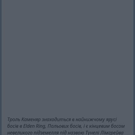
Троль Каменяр знаходиться в найнижчому ярусі
босів в Elden Ring, Польових босів, і є кінцевим босом
невеликого підземелля під назвою Тунелі Лімгрейва