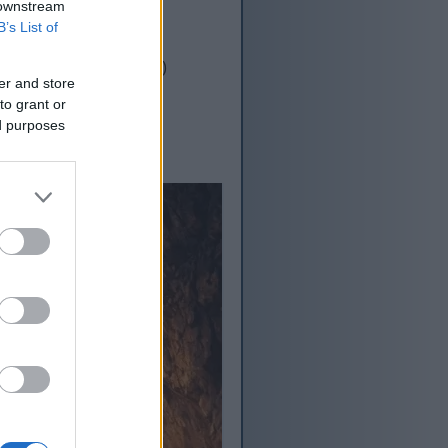
 downstream
B’s List of
ubscrever o
YouTube
:-)
er and store
to grant or
ed purposes