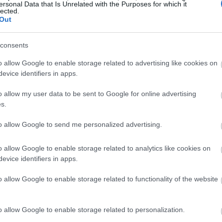
ersonal Data that Is Unrelated with the Purposes for which it
lected.
Out
consents
o allow Google to enable storage related to advertising like cookies on
evice identifiers in apps.
o allow my user data to be sent to Google for online advertising
s.
to allow Google to send me personalized advertising.
o allow Google to enable storage related to analytics like cookies on
evice identifiers in apps.
m Maculado armado com Faca Negra a enfrentar um enorme Troll
o allow Google to enable storage related to functionality of the website
uma caverna subterrânea em chamas pouco antes da batalha.
 toque na imagem para obter mais informações e resoluções mai
o allow Google to enable storage related to personalization.