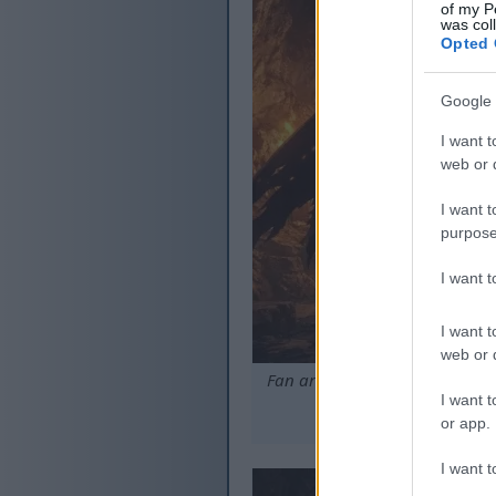
of my P
was col
Opted 
Google 
I want t
web or d
I want t
purpose
I want 
I want t
web or d
Fan art ao estilo anime de u
I want t
Clique ou
or app.
I want t