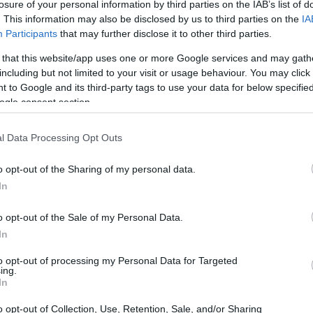
losure of your personal information by third parties on the IAB’s list of
ll. São maus em todas as variedades.
. This information may also be disclosed by us to third parties on the
IA
Participants
that may further disclose it to other third parties.
avor considere ser completamente espetacular ao gostar e s
 that this website/app uses one or more Google services and may gath
including but not limited to your visit or usage behaviour. You may click 
 to Google and its third-party tags to use your data for below specifi
ada nesta luta contra o chefe
ogle consent section.
l Data Processing Opt Outs
o opt-out of the Sharing of my personal data.
In
o opt-out of the Sale of my Personal Data.
In
to opt-out of processing my Personal Data for Targeted
ing.
In
o opt-out of Collection, Use, Retention, Sale, and/or Sharing