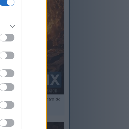
 Escavador de Pedra dentro de
s elevadas.