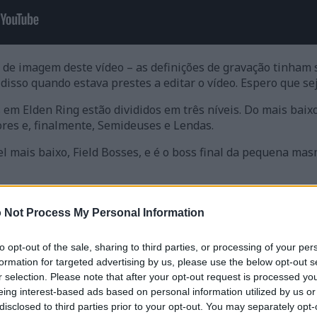
 de imagem deste vídeo – as definições de gravação tinham
 disso quando estava prestes a editar o vídeo. Espero que se
 em Elden Ring estão divididos em três níveis. Do mais baixo
res e, finalmente, Semideuses e Lendas.
vel mais baixo, Field Bosses, e é o boss final da pequena m
 aos grandes trolls que encontraste ao ar livre nas tuas vi
ue é maior, mais cruel e... bem, mais troll. O que é mais trol
 Not Process My Personal Information
tenta esmagar-te, mas com alguns rolamentos elegantes e
to opt-out of the sale, sharing to third parties, or processing of your per
ande em questão, não é uma luta de boss muito difícil. Mas, 
formation for targeted advertising by us, please use the below opt-out s
 esta masmorra e depois voltei e fiz depois de Weeping Pen
r selection. Please note that after your opt-out request is processed y
o acima do nível nesta altura.
eing interest-based ads based on personal information utilized by us or
disclosed to third parties prior to your opt-out. You may separately opt-
emelhante aos trolls exteriores, por isso provavelmente já 