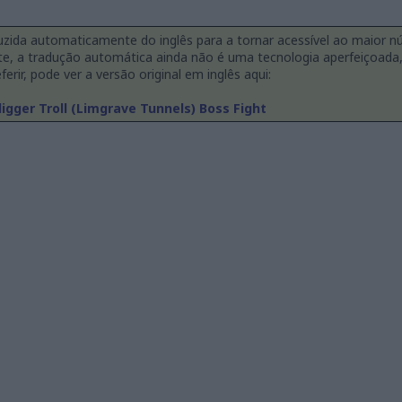
duzida automaticamente do inglês para a tornar acessível ao maior n
te, a tradução automática ainda não é uma tecnologia aperfeiçoad
ferir, pode ver a versão original em inglês aqui:
igger Troll (Limgrave Tunnels) Boss Fight