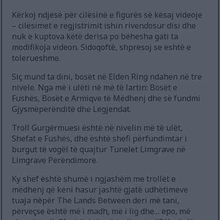
Kërkoj ndjesë për cilësinë e figurës së kësaj videoje
– cilësimet e regjistrimit ishin rivendosur disi dhe
nuk e kuptova këtë derisa po bëhesha gati ta
modifikoja videon. Sidoqoftë, shpresoj se është e
tolerueshme.
Siç mund ta dini, bosët në Elden Ring ndahen në tre
nivele. Nga më i ulëti në më të lartin: Bosët e
Fushës, Bosët e Armiqve të Mëdhenj dhe së fundmi
Gjysmëperënditë dhe Legjendat.
Troll Gurgërmuesi është në nivelin më të ulët,
Shefat e Fushës, dhe është shefi përfundimtar i
burgut të vogël të quajtur Tunelet Limgrave në
Limgrave Perëndimore.
Ky shef është shumë i ngjashëm me trollët e
mëdhenj që keni hasur jashtë gjatë udhëtimeve
tuaja nëpër The Lands Between deri më tani,
përveçse është më i madh, më i lig dhe… epo, më