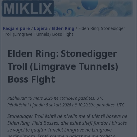
Faqja e parë
/
Lojëra
/
Elden Ring
/ Elden Ring: Stonedigger
Troll (Limgrave Tunnels) Boss Fight
Elden Ring: Stonedigger
Troll (Limgrave Tunnels)
Boss Fight
Publikuar: 19 mars 2025 në 10:18:48 e pasdites, UTC
Përditësimi i fundit: 5 shkurt 2026 në 10:20:39 e paradites, UTC
Stonedigger Troll është në nivelin më të ulët të bosëve në
Elden Ring, Field Bosses, dhe është shefi fundor i birucës
së vogël të quajtur Tunelet Limgrave në Limgrave
perëndimore. Është shumë e ngjashme me trollët e