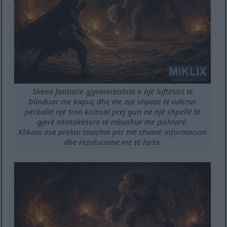
Skenë fantazie gjysmërealiste e një luftëtari të
blinduar me kapuç dhe me një shpatë të ndezur
përballë një troli kolosal prej guri në një shpellë të
gjerë nëntokësore të mbushur me pishtarë.
Klikoni ose prekni imazhin për më shumë informacion
dhe rezolucione më të larta.