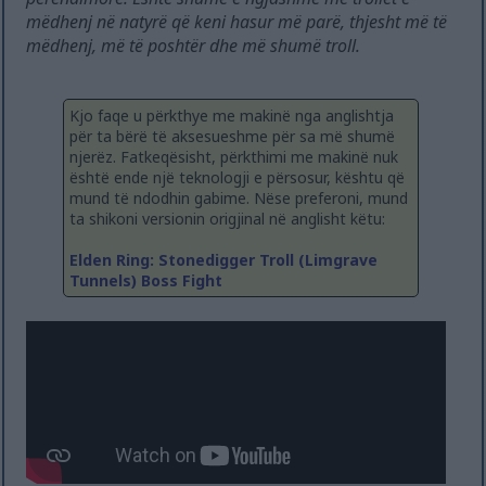
mëdhenj në natyrë që keni hasur më parë, thjesht më të
mëdhenj, më të poshtër dhe më shumë troll.
Kjo faqe u përkthye me makinë nga anglishtja
për ta bërë të aksesueshme për sa më shumë
njerëz. Fatkeqësisht, përkthimi me makinë nuk
është ende një teknologji e përsosur, kështu që
mund të ndodhin gabime. Nëse preferoni, mund
ta shikoni versionin origjinal në anglisht këtu:
Elden Ring: Stonedigger Troll (Limgrave
Tunnels) Boss Fight