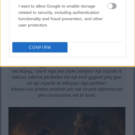
I want to allow Google to enable storage
related to security, including authentication
functionality and fraud prevention, and other
user protection.
CONFIRM
Skenë fantazi gjysmërealiste e një luftëtari të blinduar
me kapuç, i parë nga pas duke mbajtur një shpatë të
ndezur, ndërsa përballet me një troll gjigant prej guri
në një shpellë të ndriçuar nga pishtari.
Klikoni ose prekni imazhin për më shumë informacion
dhe rezolucione më të larta.