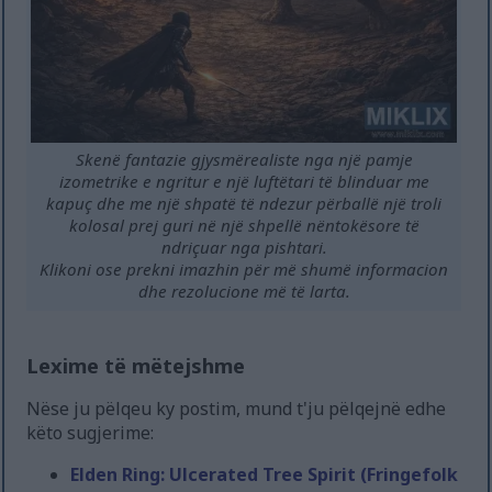
Skenë fantazie gjysmërealiste nga një pamje
izometrike e ngritur e një luftëtari të blinduar me
kapuç dhe me një shpatë të ndezur përballë një troli
kolosal prej guri në një shpellë nëntokësore të
ndriçuar nga pishtari.
Klikoni ose prekni imazhin për më shumë informacion
dhe rezolucione më të larta.
Lexime të mëtejshme
Nëse ju pëlqeu ky postim, mund t'ju pëlqejnë edhe
këto sugjerime:
Elden Ring: Ulcerated Tree Spirit (Fringefolk