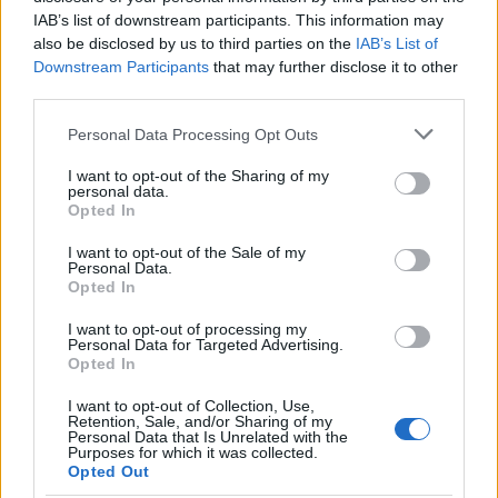
IAB’s list of downstream participants. This information may
also be disclosed by us to third parties on the
IAB’s List of
Downstream Participants
that may further disclose it to other
third parties.
Please note that this website/app uses one or more Google
Personal Data Processing Opt Outs
services and may gather and store information including but
not limited to your visit or usage behaviour. You may click to
I want to opt-out of the Sharing of my
personal data.
grant or deny consent to Google and its third-party tags to
Opted In
use your data for below specified purposes in below Google
consent section.
I want to opt-out of the Sale of my
Personal Data.
Opted In
I want to opt-out of processing my
Skenë fantazi gjysmërealiste e një të Njomuri të
Personal Data for Targeted Advertising.
mbuluar me kapuç që përballet me një troll masiv prej
Opted In
guri në një shpellë të zjarrtë nëntokësore para betejës.
Klikoni ose prekni imazhin për më shumë informacion
I want to opt-out of Collection, Use,
Retention, Sale, and/or Sharing of my
dhe rezolucione më të larta.
Personal Data that Is Unrelated with the
Purposes for which it was collected.
Opted Out