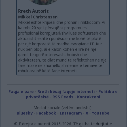
Rreth Autorit
Mikkel Christensen
Mikkel është krijuesi dhe pronari i miklix.com. Ai
ka mbi 20 vjet përvojë si programues
profesional kompjuteri/zhvillues softuerësh dhe
aktualisht është i punësuar me kohë të plotë
për një korporatë të madhe evropiane IT. Kur
nuk bën blog, ai e kalon kohën e lirë në një
gamë të gjerë interesash, hobish dhe
aktivitetesh, të cilat mund të reflektohen në një
farë mase në shumëllojshmërinë e temave të
mbuluara në këtë faqe interneti.
Faqja e parë
-
Rreth kësaj faqeje interneti
-
Politika e
privatësisë
-
RSS Feeds
-
Kontaktoni
Mediat sociale (vetëm anglisht):
Bluesky
-
Facebook
-
Instagram
-
X
-
YouTube
© E drejta e autorit 2015-2026. Të gjitha të drejtat e