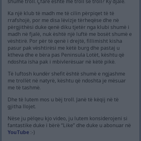
shumë troll. Çfarë është më troll se troll? Ky djalë.
Ka një klub të madh me të cilin përpiqet të të
rrafshojë, por me disa lëvizje tërheqëse dhe në
përgjithësi duke qenë diku tjetër nga klubi shumë i
madh në fjalë, nuk është një luftë me bosët shumë e
vështirë. Por për të qenë i drejtë, fillimisht kisha
pasur pak vështirësi me këtë burg dhe pastaj u
ktheva dhe e bëra pas Peninsula Lotët, kështu që
ndoshta isha pak i mbivlerësuar në këtë pikë.
Të luftosh kundër shefit është shumë e ngjashme
me trollët në natyrë, kështu që ndoshta je mësuar
me të tashmë.
Dhe të lutem mos u bëj troll. Janë të këqij në të
gjitha llojet.
Nëse ju pëlqeu kjo video, ju lutem konsiderojeni si
fantastike duke i bërë “Like” dhe duke u abonuar në
YouTube
:-)