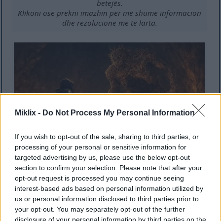
betejës.
Klikoni ose prekni imazhin për më shumë informacion
dhe rezolucione më të larta.
Miklix -
Do Not Process My Personal Information
If you wish to opt-out of the sale, sharing to third parties, or
processing of your personal or sensitive information for
targeted advertising by us, please use the below opt-out
section to confirm your selection. Please note that after your
Art fans në stil anime i një thike të zezë të blinduar të
opt-out request is processed you may continue seeing
njollosur përballë një shefi gjigant troll gurmitësi në
interest-based ads based on personal information utilized by
një shpellë nëntokësore të ndezur pak para luftimit.
us or personal information disclosed to third parties prior to
Klikoni ose prekni imazhin për më shumë informacion
your opt-out. You may separately opt-out of the further
dhe rezolucione më të larta.
disclosure of your personal information by third parties on the