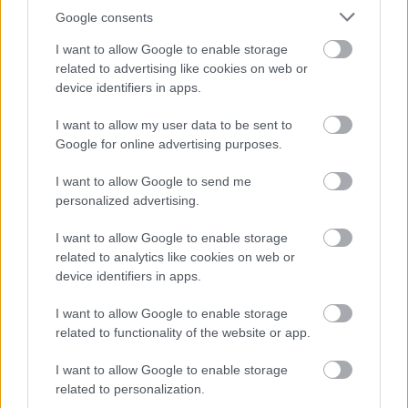
Google consents
I want to allow Google to enable storage
related to advertising like cookies on web or
device identifiers in apps.
I want to allow my user data to be sent to
Google for online advertising purposes.
I want to allow Google to send me
personalized advertising.
Imazh fantazi gjysmërealist i një luftëtari të blinduar
I want to allow Google to enable storage
me kapuç që mban një shpatë të ndezur ndërsa
related to analytics like cookies on web or
përballet me një troll të madh prej guri në një shpellë
device identifiers in apps.
të ndriçuar nga pishtari.
Klikoni ose prekni imazhin për më shumë informacion
I want to allow Google to enable storage
dhe rezolucione më të larta.
related to functionality of the website or app.
I want to allow Google to enable storage
related to personalization.