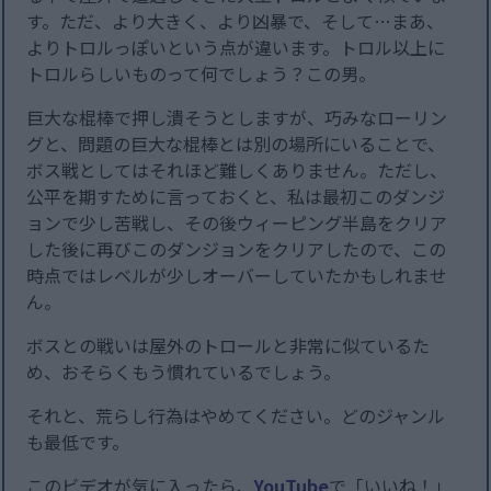
す。ただ、より大きく、より凶暴で、そして…まあ、
よりトロルっぽいという点が違います。トロル以上に
トロルらしいものって何でしょう？この男。
巨大な棍棒で押し潰そうとしますが、巧みなローリン
グと、問題の巨大な棍棒とは別の場所にいることで、
ボス戦としてはそれほど難しくありません。ただし、
公平を期すために言っておくと、私は最初このダンジ
ョンで少し苦戦し、その後ウィーピング半島をクリア
した後に再びこのダンジョンをクリアしたので、この
時点ではレベルが少しオーバーしていたかもしれませ
ん。
ボスとの戦いは屋外のトロールと非常に似ているた
め、おそらくもう慣れているでしょう。
それと、荒らし行為はやめてください。どのジャンル
も最低です。
このビデオが気に入ったら、
YouTube
で「いいね！」