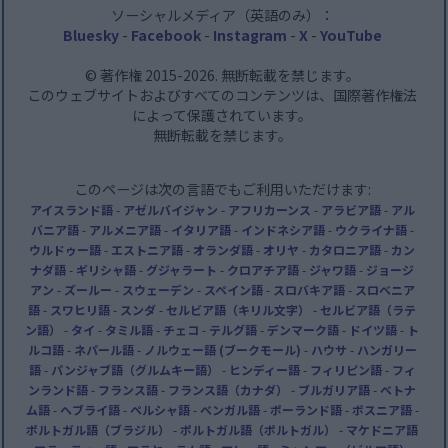
ソーシャルメディア（英語のみ）：
Bluesky
-
Facebook
-
Instagram
-
X
-
YouTube
© 著作権 2015-2026. 無断転載を禁じます。
このウェブサイトおよびすべてのコンテンツは、国際著作権法
によって保護されています。
無断転載を禁じます。
このページは次の言語でもご利用いただけます:
アイスランド語
-
アゼルバイジャン
-
アフリカーンス
-
アラビア語
-
アル
バニア語
-
アルメニア語
-
イタリア語
-
インドネシア語
-
ウクライナ語
-
ウルドゥー語
-
エストニア語
-
オランダ語
-
オリヤ
-
カタロニア語
-
カン
ナダ語
-
ギリシャ語
-
グジャラート
-
クロアチア語
-
ジャワ語
-
ジョージ
アン
-
ズールー
-
スウェーデン
-
スペイン語
-
スロバキア語
-
スロベニア
語
-
スワヒリ語
-
スンダ
-
セルビア語（キリル文字）
-
セルビア語（ラテ
ン語）
-
タイ
-
タミル語
-
チェコ
-
テルグ語
-
デンマーク語
-
ドイツ語
-
ト
ルコ語
-
ネパール語
-
ノルウェー語 (ブークモール)
-
ハウサ
-
ハンガリー
語
-
パンジャブ語（グルムキー語）
-
ヒンディー語
-
フィリピン語
-
フィ
ンランド語
-
フランス語
-
フランス語（カナダ）
-
ブルガリア語
-
ベトナ
ム語
-
ヘブライ語
-
ペルシャ語
-
ベンガル語
-
ポーランド語
-
ボスニア語
-
ポルトガル語（ブラジル）
-
ポルトガル語（ポルトガル）
-
マケドニア語