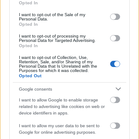
戦闘直前、光り輝く地下洞窟で巨大なストーンディガー
Opted In
use your data for below specified purposes in below Google
トロールのボスと対峙するブラック ナイフの装甲をまと
consent section.
ったターニッシュドのアニメ スタイルのファンアー
I want to opt-out of the Sale of my
Personal Data.
ト。.
Opted In
画像をクリックまたはタップすると、詳細と高解像度が
表示されます。
I want to opt-out of processing my
Personal Data for Targeted Advertising.
Opted In
I want to opt-out of Collection, Use,
Retention, Sale, and/or Sharing of my
Personal Data that Is Unrelated with the
Purposes for which it was collected.
Opted Out
Google consents
I want to allow Google to enable storage
related to advertising like cookies on web or
device identifiers in apps.
I want to allow my user data to be sent to
Google for online advertising purposes.
戦いの前に、フードをかぶったターニッシュドが燃え盛