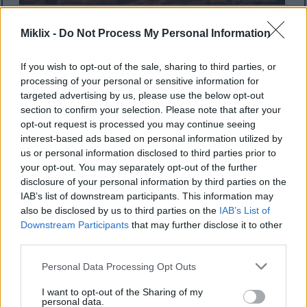
戦闘直前、燃え盛る地下洞窟の中で、巨大なストーンデ
ィガー トロールと対峙するブラック ナイフの鎧をまと
Miklix -
Do Not Process My Personal Information
ったターニッシュドのアニメ スタイルのファンアートで
す。.
If you wish to opt-out of the sale, sharing to third parties, or
画像をクリックまたはタップすると、詳細と高解像度が
processing of your personal or sensitive information for
表示されます。
targeted advertising by us, please use the below opt-out
section to confirm your selection. Please note that after your
opt-out request is processed you may continue seeing
interest-based ads based on personal information utilized by
us or personal information disclosed to third parties prior to
your opt-out. You may separately opt-out of the further
disclosure of your personal information by third parties on the
IAB’s list of downstream participants. This information may
also be disclosed by us to third parties on the
IAB’s List of
Downstream Participants
that may further disclose it to other
third parties.
Please note that this website/app uses one or more Google
Personal Data Processing Opt Outs
services and may gather and store information including but
not limited to your visit or usage behaviour. You may click to
I want to opt-out of the Sharing of my
personal data.
grant or deny consent to Google and its third-party tags to