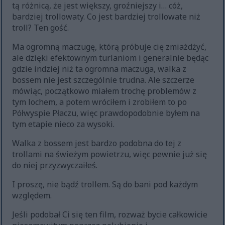
tą różnicą, że jest większy, groźniejszy i… cóż,
bardziej trollowaty. Co jest bardziej trollowate niż
troll? Ten gość.
Ma ogromną maczugę, którą próbuje cię zmiażdżyć,
ale dzięki efektownym turlaniom i generalnie będąc
gdzie indziej niż ta ogromna maczuga, walka z
bossem nie jest szczególnie trudna. Ale szczerze
mówiąc, początkowo miałem trochę problemów z
tym lochem, a potem wróciłem i zrobiłem to po
Półwyspie Płaczu, więc prawdopodobnie byłem na
tym etapie nieco za wysoki.
Walka z bossem jest bardzo podobna do tej z
trollami na świeżym powietrzu, więc pewnie już się
do niej przyzwyczaiłeś.
I proszę, nie bądź trollem. Są do bani pod każdym
względem.
Jeśli podobał Ci się ten film, rozważ bycie całkowicie