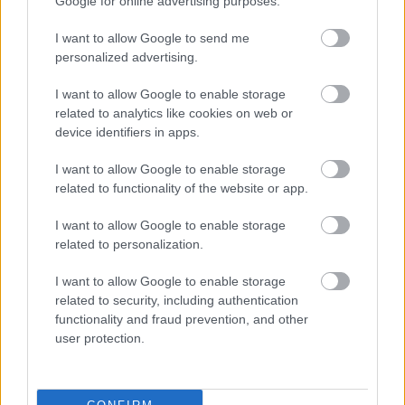
Google for online advertising purposes.
Kliknij lub dotknij obrazu, aby uzyskać więcej
informacji i wyższą rozdzielczość.
I want to allow Google to send me
personalized advertising.
I want to allow Google to enable storage
related to analytics like cookies on web or
device identifiers in apps.
I want to allow Google to enable storage
related to functionality of the website or app.
I want to allow Google to enable storage
related to personalization.
I want to allow Google to enable storage
related to security, including authentication
Półrealistyczna, fantastyczna wizja zakapturzonego
functionality and fraud prevention, and other
wojownika w zbroi, trzymającego świecący miecz,
user protection.
stojącego naprzeciw potężnego kamiennego trolla w
oświetlonej pochodniami jaskini.
Kliknij lub dotknij obrazu, aby uzyskać więcej
informacji i wyższą rozdzielczość.