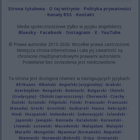
Strona tytułowa
-
O tej witrynie
-
Polityka prywatności
-
Kanały RSS
-
Kontakt
Media społecznościowe (tylko w języku angielskim):
Bluesky
-
Facebook
-
Instagram
-
X
-
YouTube
© Prawa autorskie 2015-2026. Wszelkie prawa zastrzeżone.
Niniejsza strona internetowa i cała jej zawartość są
chronione międzynarodowymi prawami autorskimi.
Powielanie bez zezwolenia jest niedozwolone.
Ta strona jest dostępna również w następujących językach:
Afrikaans
-
Albański
-
Angielski (oryginalny)
-
Arabski
-
Azerbejdżan
-
Bengalski
-
Bośniacki
-
Bułgarski
-
Chiński
(tradycyjny)
-
Chiński (uproszczony)
-
Chorwacki
-
Czechy
-
Duński
-
Estoński
-
Filipiński
-
Fiński
-
Francuski
-
Francuski
(Kanada)
-
Grecki
-
Gruziński
-
Gudżarati
-
Hausa
-
Hebrajski
-
Hindi
-
Hiszpański
-
Holenderski
-
Indonezyjski
-
Islandzki
-
Japoński
-
Jawajski
-
Kannada
-
Kataloński
-
Koreański
-
Litewski
-
Łotewski
-
Macedoński
-
Malajalam
-
Malajski
-
Marathi
-
Mongolski
-
Myanmar (birmański)
-
Nepalski
-
Niemiecki
-
Norweski (Bokmål)
-
Oriya
-
Ormiański
-