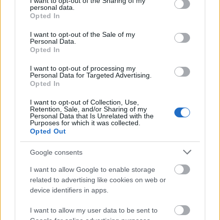
potężnym bossem Stonedigger Troll w świecącej
not limited to your visit or usage behaviour. You may click to
I want to opt-out of the Sharing of my
personal data.
podziemnej jaskini tuż przed walką.
grant or deny consent to Google and its third-party tags to
Opted In
Kliknij lub dotknij obrazu, aby uzyskać więcej
use your data for below specified purposes in below Google
informacji i wyższą rozdzielczość.
consent section.
I want to opt-out of the Sale of my
Personal Data.
Opted In
I want to opt-out of processing my
Personal Data for Targeted Advertising.
Opted In
I want to opt-out of Collection, Use,
Retention, Sale, and/or Sharing of my
Personal Data that Is Unrelated with the
Purposes for which it was collected.
Opted Out
Google consents
I want to allow Google to enable storage
related to advertising like cookies on web or
Półrealistyczna scena fantasy przedstawiająca
device identifiers in apps.
zakapturzonego Tarnisheda stającego naprzeciw
potężnego kamiennego trolla w ognistej podziemnej
I want to allow my user data to be sent to
jaskini przed bitwą.