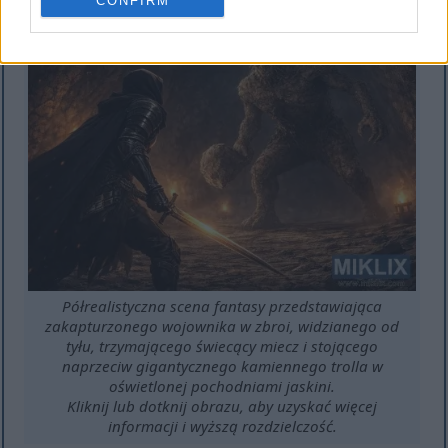
CONFIRM
Półrealistyczna scena fantasy przedstawiająca
zakapturzonego wojownika w zbroi, widzianego od
tyłu, trzymającego świecący miecz i stojącego
naprzeciw gigantycznego kamiennego trolla w
oświetlonej pochodniami jaskini.
Kliknij lub dotknij obrazu, aby uzyskać więcej
informacji i wyższą rozdzielczość.