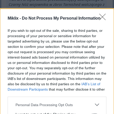
Czarny Nóż wojownika w zbroi Tarnished walczącego z
potężnym Trollem Stonedigger w ognistej podziemnej
jaskini tuż przed bitwą.
Miklix -
Do Not Process My Personal Information
Kliknij lub dotknij obrazu, aby uzyskać więcej
informacji i wyższą rozdzielczość.
If you wish to opt-out of the sale, sharing to third parties, or
processing of your personal or sensitive information for
targeted advertising by us, please use the below opt-out
section to confirm your selection. Please note that after your
opt-out request is processed you may continue seeing
interest-based ads based on personal information utilized by
us or personal information disclosed to third parties prior to
your opt-out. You may separately opt-out of the further
disclosure of your personal information by third parties on the
IAB’s list of downstream participants. This information may
also be disclosed by us to third parties on the
IAB’s List of
Downstream Participants
that may further disclose it to other
third parties.
Please note that this website/app uses one or more Google
Fan art w stylu anime przedstawiający uzbrojonego w
Personal Data Processing Opt Outs
services and may gather and store information including but
Czarny Nóż wojownika w zbroi Tarnished walczącego z