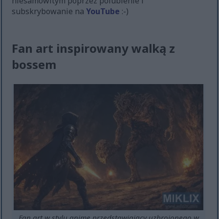
niesamowitym poprzez polubienie i
subskrybowanie na
YouTube
:-)
Fan art inspirowany walką z
bossem
Fan art w stylu anime przedstawiający uzbrojonego w