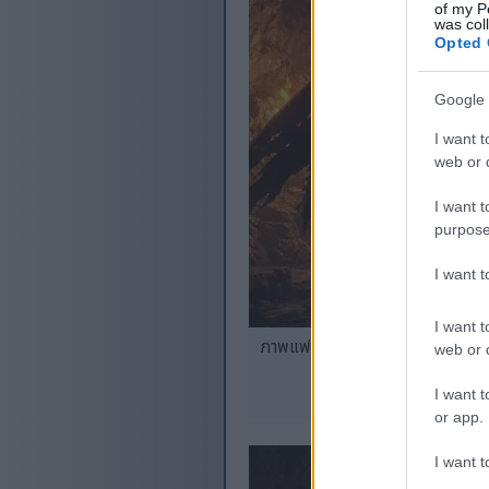
of my P
was col
Opted 
Google 
I want t
web or d
I want t
purpose
I want 
I want t
ภาพแฟนอาร์ตสไตล์อนิเมะ depictin
web or d
I want t
or app.
I want t