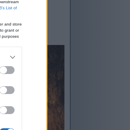
 downstream
B’s List of
er and store
to grant or
ed purposes