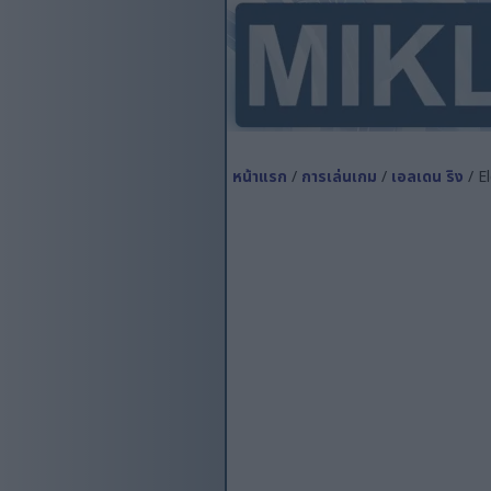
หน้าแรก
/
การเล่นเกม
/
เอลเดน ริง
/ E