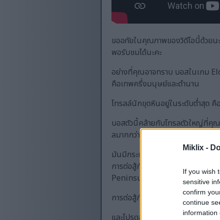
ขออภัยในคุณภาพของวิดีโอนี้ด้วยนะคะ
พอรับชมได้นะคะ
อย่างที่คุณอาจทราบ บอสในเกม Eld
คือเทพครึ่งมนุษย์และตำนาน
โทรลล์นักขุดหินอยู่ในระดับต่ำสุด ค
บอสตัวนี้คล้ายกับโทรลตัวใหญ่ที่คุณ
ลมากกว่าเดิม อะไรจะเป็นโทรลยิ่งกว่า
Miklix -
Do
มันมีกระบองขนาดใหญ่ที่พยายามจ
การต่อสู้กับบอสตัวนี้ก็จะไม่ยากเก
If you wish 
Peninsula มาแล้ว ดังนั้นตอนนั้น
sensitive in
confirm you
การต่อสู้กับบอสนั้นคล้ายคลึงกับกา
continue se
information 
และโปรดอย่าเป็นพวกก่อกวนเลย พว