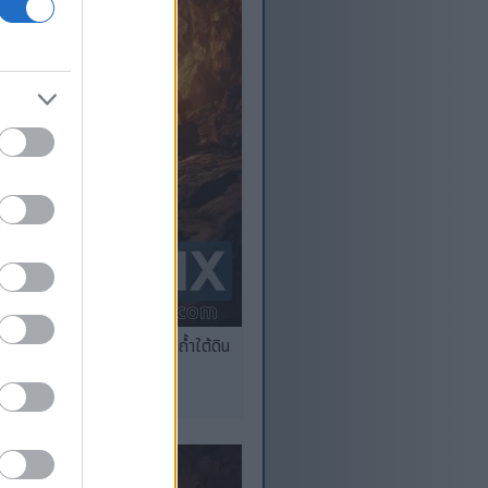
er Troll ร่างยักษ์ภายในถ้ำใต้ดิน