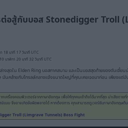
ต่อสู้กับบอส Stonedigger Troll
กา 18 นาที 17 วินาที UTC
 10 นาฬิกา 20 นาที 32 วินาที UTC
่างสุดใน Elden Ring บอสภาคสนาม และเป็นบอสสุดท้ายของดันเจี้ยนเล็
คล้ายกับโทรลล์กลางแจ้งขนาดใหญ่ที่คุณเคยเจอมาก่อน เพียงแต่มันตัว
ากเครื่องคอมพิวเตอร์จากภาษาอังกฤษ เพื่อให้ทุกคนเข้าถึงได้มากที่สุด น่าเสียดายที่
รณ์แบบ จึงอาจเกิดข้อผิดพลาดได้ หากต้องการ คุณสามารถดูเวอร์ชันภาษาอังกฤษต้นฉบับ
igger Troll (Limgrave Tunnels) Boss Fight