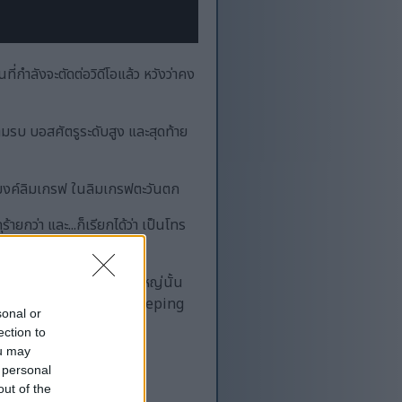
ี่กำลังจะตัดต่อวิดีโอแล้ว หวังว่าคง
รบ บอสศัตรูระดับสูง และสุดท้าย
 อุโมงค์ลิมเกรฟ ในลิมเกรฟตะวันตก
ยกว่า และ...ก็เรียกได้ว่า เป็นโทร
ให้ห่างจากกระบองขนาดใหญ่นั้น
กลับมาเล่นใหม่หลังจากไป Weeping
sonal or
ection to
ou may
 personal
out of the