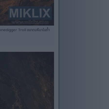
onedigger Troll ขนาดมหึมาในถ้ำ