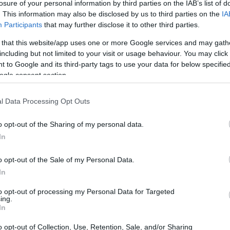
losure of your personal information by third parties on the IAB’s list of
. This information may also be disclosed by us to third parties on the
IA
ค์และกดติดตามบน
YouTube
ด้วยนะครับ :-)
Participants
that may further disclose it to other third parties.
 that this website/app uses one or more Google services and may gath
ันดาลใจจากการต่อสู้กับบอสตัวนี้
including but not limited to your visit or usage behaviour. You may click 
 to Google and its third-party tags to use your data for below specifi
ogle consent section.
l Data Processing Opt Outs
o opt-out of the Sharing of my personal data.
In
o opt-out of the Sale of my Personal Data.
In
to opt-out of processing my Personal Data for Targeted
ing.
In
o opt-out of Collection, Use, Retention, Sale, and/or Sharing