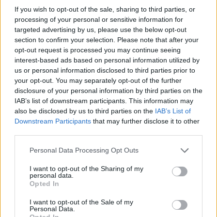
További információkért és nagyobb felbontásért
If you wish to opt-out of the sale, sharing to third parties, or
kattintson vagy koppintson a képre.
processing of your personal or sensitive information for
targeted advertising by us, please use the below opt-out
section to confirm your selection. Please note that after your
opt-out request is processed you may continue seeing
interest-based ads based on personal information utilized by
us or personal information disclosed to third parties prior to
your opt-out. You may separately opt-out of the further
disclosure of your personal information by third parties on the
IAB’s list of downstream participants. This information may
also be disclosed by us to third parties on the
IAB’s List of
Downstream Participants
that may further disclose it to other
third parties.
Please note that this website/app uses one or more Google
Personal Data Processing Opt Outs
services and may gather and store information including but
Anime stílusú rajongói grafika, amelyen egy Tarnished
not limited to your visit or usage behaviour. You may click to
I want to opt-out of the Sharing of my
personal data.
Black Knife páncélzatú alak látható, és egy hatalmas
grant or deny consent to Google and its third-party tags to
Opted In
Stonedigger Troll főellenséggel néz szembe egy izzó
use your data for below specified purposes in below Google
földalatti barlangban, közvetlenül a harc előtt.
consent section.
I want to opt-out of the Sale of my
További információkért és nagyobb felbontásért
Personal Data.
kattintson vagy koppintson a képre.
Opted In