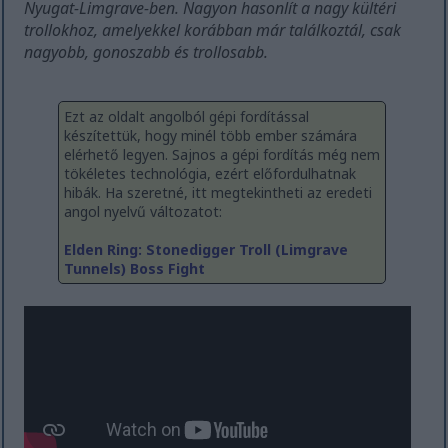
Nyugat-Limgrave-ben. Nagyon hasonlít a nagy kültéri
trollokhoz, amelyekkel korábban már találkoztál, csak
nagyobb, gonoszabb és trollosabb.
Ezt az oldalt angolból gépi fordítással
készítettük, hogy minél több ember számára
elérhető legyen. Sajnos a gépi fordítás még nem
tökéletes technológia, ezért előfordulhatnak
hibák. Ha szeretné, itt megtekintheti az eredeti
angol nyelvű változatot:
Elden Ring: Stonedigger Troll (Limgrave
Tunnels) Boss Fight