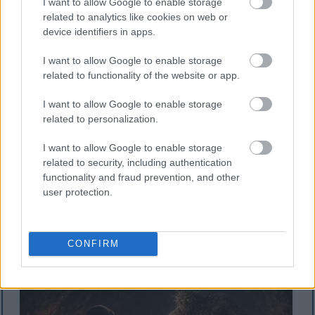
I want to allow Google to enable storage
related to analytics like cookies on web or
device identifiers in apps.
I want to allow Google to enable storage
related to functionality of the website or app.
I want to allow Google to enable storage
related to personalization.
I want to allow Google to enable storage
related to security, including authentication
functionality and fraud prevention, and other
Félig realisztikus fantasy kép egy csuklyás, páncélos
user protection.
harcosról, aki izzó kardot tart a kezében, miközben
egy fáklyákkal megvilágított barlangban egy
magasodó kőtrollal néz szembe.
További információkért és nagyobb felbontásért
CONFIRM
kattintson vagy koppintson a képre.