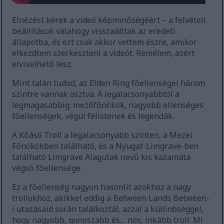
Elnézést kérek a videó képminőségéért – a felvételi
beállítások valahogy visszaálltak az eredeti
állapotba, és ezt csak akkor vettem észre, amikor
elkezdtem szerkeszteni a videót. Remélem, azért
elviselhető lesz.
Mint talán tudod, az Elden Ring főellenségei három
szintre vannak osztva. A legalacsonyabbtól a
legmagasabbig: mezőfőnökök, nagyobb ellenséges
főellenségek, végül félistenek és legendák.
A Kőásó Troll a legalacsonyabb szinten, a Mezei
Főnökökben található, és a Nyugat-Limgrave-ben
található Limgrave Alagutak nevű kis kazamata
végső főellensége.
Ez a főellenség nagyon hasonlít azokhoz a nagy
trollokhoz, akikkel eddig a Between Lands Between-
i utazásaid során találkoztál, azzal a különbséggel,
hogy nagyobb, gonoszabb és… nos, inkább troll. Mi