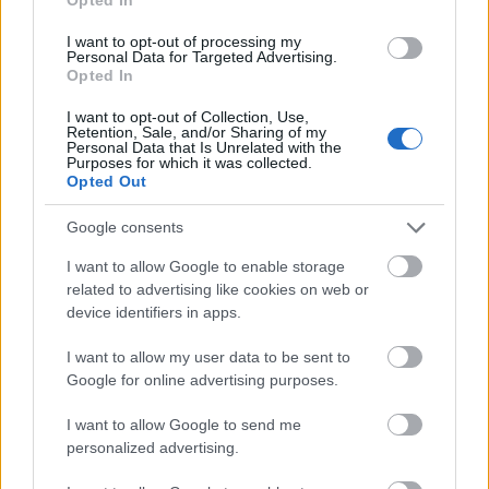
I want to opt-out of processing my
Personal Data for Targeted Advertising.
Opted In
I want to opt-out of Collection, Use,
Retention, Sale, and/or Sharing of my
Personal Data that Is Unrelated with the
Purposes for which it was collected.
Opted Out
Google consents
I want to allow Google to enable storage
related to advertising like cookies on web or
device identifiers in apps.
Félig realisztikus fantasy jelenet, amelyben egy
I want to allow my user data to be sent to
csuklyás Tarnished szembeszáll egy hatalmas kőtrollal
Google for online advertising purposes.
egy tüzes földalatti barlangban a csata előtt.
További információkért és nagyobb felbontásért
I want to allow Google to send me
kattintson vagy koppintson a képre.
personalized advertising.