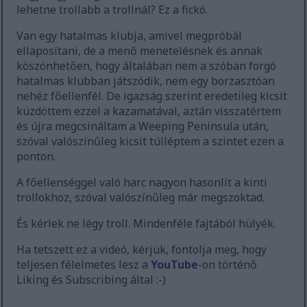
lehetne trollabb a trollnál? Ez a fickó.
Van egy hatalmas klubja, amivel megpróbál
ellaposítani, de a menő menetelésnek és annak
köszönhetően, hogy általában nem a szóban forgó
hatalmas klubban játszódik, nem egy borzasztóan
nehéz főellenfél. De igazság szerint eredetileg kicsit
küzdöttem ezzel a kazamatával, aztán visszatértem
és újra megcsináltam a Weeping Peninsula után,
szóval valószínűleg kicsit túlléptem a szintet ezen a
ponton.
A főellenséggel való harc nagyon hasonlít a kinti
trollokhoz, szóval valószínűleg már megszoktad.
És kérlek ne légy troll. Mindenféle fajtából hülyék.
Ha tetszett ez a videó, kérjük, fontolja meg, hogy
teljesen félelmetes lesz a
YouTube
-on történő
Liking és Subscribing által :-)