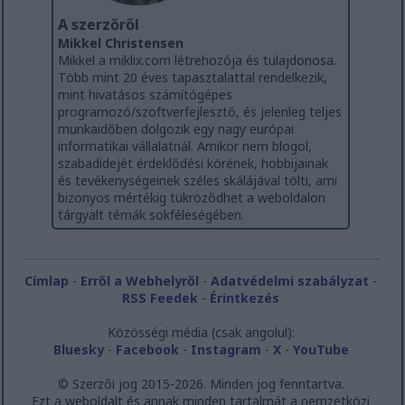
A szerzőről
Mikkel Christensen
Mikkel a miklix.com létrehozója és tulajdonosa.
Több mint 20 éves tapasztalattal rendelkezik,
mint hivatásos számítógépes
programozó/szoftverfejlesztő, és jelenleg teljes
munkaidőben dolgozik egy nagy európai
informatikai vállalatnál. Amikor nem blogol,
szabadidejét érdeklődési körének, hobbijainak
és tevékenységeinek széles skálájával tölti, ami
bizonyos mértékig tükröződhet a weboldalon
tárgyalt témák sokféleségében.
Címlap
-
Erről a Webhelyről
-
Adatvédelmi szabályzat
-
RSS Feedek
-
Érintkezés
Közösségi média (csak angolul):
Bluesky
-
Facebook
-
Instagram
-
X
-
YouTube
© Szerzői jog 2015-2026. Minden jog fenntartva.
Ezt a weboldalt és annak minden tartalmát a nemzetközi