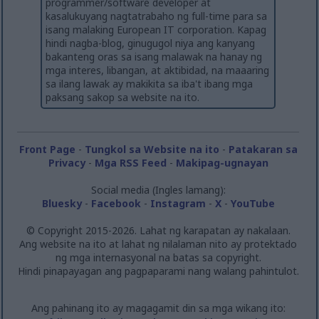
programmer/software developer at
kasalukuyang nagtatrabaho ng full-time para sa
isang malaking European IT corporation. Kapag
hindi nagba-blog, ginugugol niya ang kanyang
bakanteng oras sa isang malawak na hanay ng
mga interes, libangan, at aktibidad, na maaaring
sa ilang lawak ay makikita sa iba't ibang mga
paksang sakop sa website na ito.
Front Page
-
Tungkol sa Website na ito
-
Patakaran sa
Privacy
-
Mga RSS Feed
-
Makipag-ugnayan
Social media (Ingles lamang):
Bluesky
-
Facebook
-
Instagram
-
X
-
YouTube
© Copyright 2015-2026. Lahat ng karapatan ay nakalaan.
Ang website na ito at lahat ng nilalaman nito ay protektado
ng mga internasyonal na batas sa copyright.
Hindi pinapayagan ang pagpaparami nang walang pahintulot.
Ang pahinang ito ay magagamit din sa mga wikang ito: