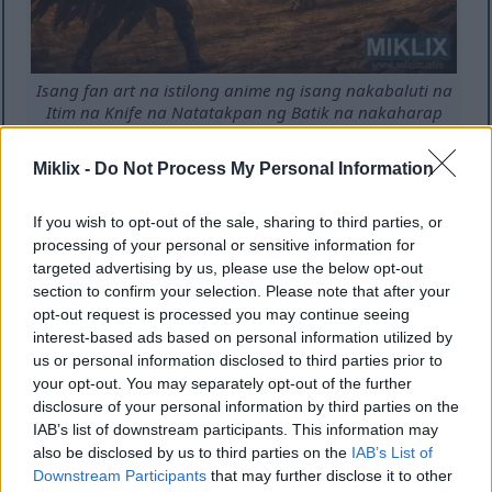
Isang fan art na istilong anime ng isang nakabaluti na
Itim na Knife na Natatakpan ng Batik na nakaharap
sa isang matayog na Troll na Nagtitingi ng Bato sa
loob ng isang nagliliyab na kuweba sa ilalim ng lupa
Miklix -
Do Not Process My Personal Information
bago ang labanan.
I-click o i-tap ang larawan para sa karagdagang
impormasyon at mas mataas na resolution.
If you wish to opt-out of the sale, sharing to third parties, or
processing of your personal or sensitive information for
targeted advertising by us, please use the below opt-out
section to confirm your selection. Please note that after your
opt-out request is processed you may continue seeing
interest-based ads based on personal information utilized by
us or personal information disclosed to third parties prior to
your opt-out. You may separately opt-out of the further
disclosure of your personal information by third parties on the
IAB’s list of downstream participants. This information may
also be disclosed by us to third parties on the
IAB’s List of
Downstream Participants
that may further disclose it to other