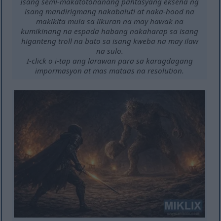
Isang semi-makatotohanang pantasyang eksena ng
isang mandirigmang nakabaluti at naka-hood na
makikita mula sa likuran na may hawak na
kumikinang na espada habang nakaharap sa isang
higanteng troll na bato sa isang kweba na may ilaw
na sulo.
I-click o i-tap ang larawan para sa karagdagang
impormasyon at mas mataas na resolution.