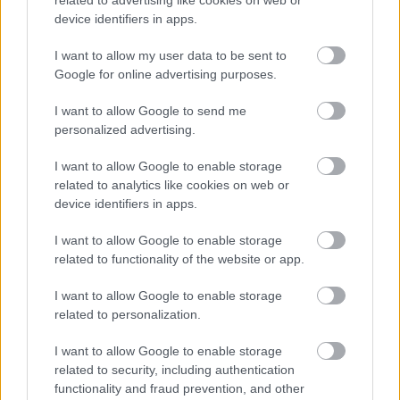
device identifiers in apps.
Semi-makatotohanang eksena ng pantasya ng isang
I want to allow my user data to be sent to
naka-hood na Tarnished na nakaharap sa isang
Google for online advertising purposes.
napakalaking troll na bato sa isang nagliliyab na
yungib sa ilalim ng lupa bago ang labanan.
I want to allow Google to send me
I-click o i-tap ang larawan para sa karagdagang
personalized advertising.
impormasyon at mas mataas na resolution.
I want to allow Google to enable storage
related to analytics like cookies on web or
device identifiers in apps.
I want to allow Google to enable storage
related to functionality of the website or app.
I want to allow Google to enable storage
related to personalization.
I want to allow Google to enable storage
related to security, including authentication
functionality and fraud prevention, and other