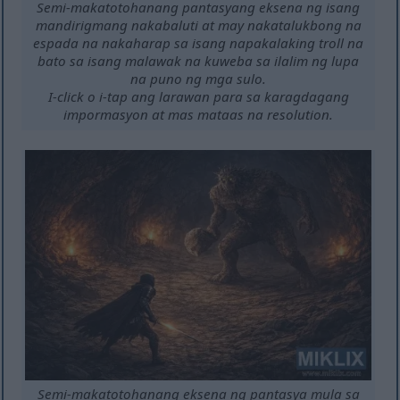
Semi-makatotohanang pantasyang eksena ng isang
mandirigmang nakabaluti at may nakatalukbong na
espada na nakaharap sa isang napakalaking troll na
bato sa isang malawak na kuweba sa ilalim ng lupa
na puno ng mga sulo.
I-click o i-tap ang larawan para sa karagdagang
impormasyon at mas mataas na resolution.
Semi-makatotohanang eksena ng pantasya mula sa