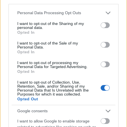
third parties.
Please note that this website/app uses one or more Google
Personal Data Processing Opt Outs
services and may gather and store information including but
Isang fan art na istilong anime ng isang nakabaluti na
not limited to your visit or usage behaviour. You may click to
I want to opt-out of the Sharing of my
Itim na Knife na Natabunan na nakaharap sa isang
personal data.
grant or deny consent to Google and its third-party tags to
napakalaking Stonedigger Troll boss sa isang
Opted In
use your data for below specified purposes in below Google
kumikinang na kuweba sa ilalim ng lupa bago ang
consent section.
labanan.
I want to opt-out of the Sale of my
Personal Data.
I-click o i-tap ang larawan para sa karagdagang
Opted In
impormasyon at mas mataas na resolution.
I want to opt-out of processing my
Personal Data for Targeted Advertising.
Opted In
I want to opt-out of Collection, Use,
Retention, Sale, and/or Sharing of my
Personal Data that Is Unrelated with the
Purposes for which it was collected.
Opted Out
Google consents
I want to allow Google to enable storage
related to advertising like cookies on web or