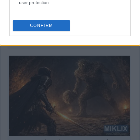
user protection.
Semi-makatotohanang pantasyang imahe ng isang
mandirigmang nakabaluti at naka-hood na may
hawak na kumikinang na espada habang nakaharap
sa isang matayog na troll na bato sa isang kweba na
CONFIRM
may ilaw na sulo.
I-click o i-tap ang larawan para sa karagdagang
impormasyon at mas mataas na resolution.