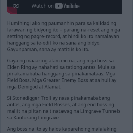
Humihingi ako ng paumanhin para sa kalidad ng
larawan ng bidyong ito – parang na-reset ang mga
setting ng pagre-record, at hindi ko ito namalayan
hanggang sa ie-edit ko na sana ang bidyo.
Gayunpaman, sana ay matitiis ko ito.
Gaya ng maaaring alam mo na, ang mga boss sa
Elden Ring ay nahahati sa tatlong antas. Mula sa
pinakamababa hanggang sa pinakamataas: Mga
Field Boss, Mga Greater Enemy Boss at sa huli ay
mga Demigod at Alamat.
Si Stonedigger Troll ay nasa pinakamababang
antas, ang mga Field Bosses, at ang end boss ng
maliit na piitan na tinatawag na Limgrave Tunnels
sa Kanlurang Limgrave.
Ang boss na ito ay halos kapareho ng malalaking