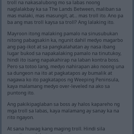
troll na nakasalubong mo sa labas noong
naglalakbay ka sa The Lands Between, maliban sa
mas malaki, mas masungit, at… mas troll ito. Ano pa
ba ang mas troll kaysa sa troll? Ang lalaking ito.
Mayroon itong malaking pamalo na sinusubukan
nitong pabagsakin ka, ngunit dahil medyo magarbo
ang pag-ikot at sa pangkalahatan ay nasa ibang
lugar bukod sa napakalaking pamalo na tinutukoy,
hindi ito isang napakahirap na laban kontra boss.
Pero sa totoo lang, medyo nahirapan ako noong una
sa dungeon na ito at pagkatapos ay bumalik at
nagawa ko ito pagkatapos ng Weeping Peninsula,
kaya malamang medyo over-leveled na ako sa
puntong ito.
Ang pakikipaglaban sa boss ay halos kapareho ng
mga troll sa labas, kaya malamang ay sanay ka na
rito ngayon.
At sana huwag kang maging troll. Hindi sila