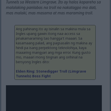
Tunnels sa Western Limgrave. Ito ay halos kapareho sa
malalaking panlabas na troll na nakatagpo mo dati,
mas malaki, mas masama at mas maraming troll.
Ang pahinang ito ay isinalin sa makina mula sa
Ingles upang gawin itong naa-access sa
pinakamaraming tao hangga't maaari. Sa
kasamaang palad, ang pagsasalin ng makina ay
hindi pa isang perpektong teknolohiya, kaya
maaaring mangyari ang mga error. Kung gusto
mo, maaari mong tingnan ang orihinal na
bersyong Ingles dito:
Elden Ring: Stonedigger Troll (Limgrave
Tunnels) Boss Fight