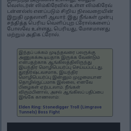
குறைந்த அடுக்கில் உள்ளது, மேலும்
வெஸ்டர்ன் லிம்கிரேவில் உள்ள லிம்கிரேவ்
டன்னல்ஸ் எனப்படும் சிறிய நிலவறையின்
இறுதி முதலாளி ஆவார். இது நீங்கள் முன்பு
சந்தித்த பெரிய வெளிப்புற ட்ரோல்களைப்
போலவே உள்ளது, பெரியது, மோசமானது
மற்றும் அதிக ட்ரோல்.
இந்தப் பக்கம் முடிந்தவரை பலருக்கு
அணுகக்கூடியதாக இருக்க வேண்டும்
என்பதற்காக ஆங்கிலத்திலிருந்து
இயந்திர மொழிபெயர்ப்பு செய்யப்பட்டது.
துரதிர்ஷ்டவசமாக, இயந்திர
மொழிபெயர்ப்பு இன்னும் முழுமையான
தொழில்நுட்பமாக இல்லை, எனவே
பிழைகள் ஏற்படலாம். நீங்கள்
விரும்பினால், அசல் ஆங்கிலப் பதிப்பை
இங்கே காணலாம்:
Elden Ring: Stonedigger Troll (Limgrave
Tunnels) Boss Fight