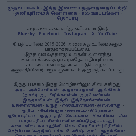
முதல் பக்கம்
-
இந்த இணையத்தளத்தைப் பற்றி
-
தனியுரிமைக் கொள்கை
-
RSS ஊட்டங்கள்
-
தொடர்பு
சமூக ஊடகங்கள் (ஆங்கிலம் மட்டும்):
Bluesky
-
Facebook
-
Instagram
-
X
-
YouTube
© பதிப்புரிமை 2015-2026. அனைத்து உரிமைகளும்
பாதுகாக்கப்பட்டவை.
இந்த வலைத்தளமும் அதன் அனைத்து
உள்ளடக்கங்களும் சர்வதேச பதிப்புரிமைச்
சட்டங்களால் பாதுகாக்கப்படுகின்றன.
அனுமதியின்றி மறுஉருவாக்கம் அனுமதிக்கப்படாது.
இந்தப் பக்கம் இந்த மொழிகளிலும் கிடைக்கிறது:
அரபு
-
அல்பேனியன்
-
அஜர்பைஜானி
-
ஆங்கிலம்
(அசல்)
-
ஆப்பிரிக்கான்ஸ்
-
ஆர்மேனியன்
-
இத்தாலியன்
-
இந்தி
-
இந்தோனேசியன்
-
உக்ரைனியன்
-
உருது
-
எஸ்டோனியன்
-
ஐஸ்லாந்து
-
ஒரியா
-
ஃபிரெஞ்சு
-
கன்னடம்
-
கிரேக்கம்
-
குரோஷியன்
-
குஜராத்தி
-
கேட்டலான்
-
கொரியன்
-
சீன
(பாரம்பரிய)
-
சீனம் (எளிமைப்படுத்தப்பட்டது)
-
சுண்டனீஸ்
-
சுவாஹிலி
-
செக்
-
செர்பியன் (சிரிலிக்)
-
செர்பியன் (லத்தீன்)
-
டச்சு
-
டேனிஷ்
-
தாய்
-
துருக்கியம்
-