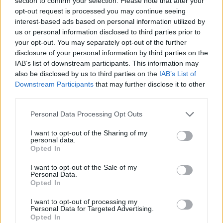
section to confirm your selection. Please note that after your
opt-out request is processed you may continue seeing
interest-based ads based on personal information utilized by
us or personal information disclosed to third parties prior to
your opt-out. You may separately opt-out of the further
disclosure of your personal information by third parties on the
IAB’s list of downstream participants. This information may
also be disclosed by us to third parties on the
IAB’s List of
Downstream Participants
that may further disclose it to other
third parties.
Please note that this website/app uses one or more Google
Personal Data Processing Opt Outs
services and may gather and store information including but
not limited to your visit or usage behaviour. You may click to
I want to opt-out of the Sharing of my
personal data.
போருக்கு சற்று முன்பு ஒரு ஒளிரும் நிலத்தடி
grant or deny consent to Google and its third-party tags to
Opted In
குகையில் ஒரு பெரிய ஸ்டோன்டிகர் பூதம்
use your data for below specified purposes in below Google
முதலாளியை எதிர்கொள்ளும் ஒரு கருப்பு கத்தி
consent section.
I want to opt-out of the Sale of my
கவச டார்னிஷ்டின் அனிம் பாணி ரசிகர் கலை.
Personal Data.
மேலும் தகவல்களுக்கும் உயர்
Opted In
தெளிவுத்திறனுக்கும் படத்தைக் கிளிக்
செய்யவும் அல்லது தட்டவும்.
I want to opt-out of processing my
Personal Data for Targeted Advertising.
Opted In