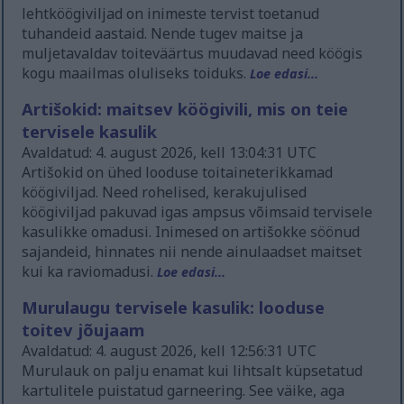
lehtköögiviljad on inimeste tervist toetanud
tuhandeid aastaid. Nende tugev maitse ja
muljetavaldav toiteväärtus muudavad need köögis
kogu maailmas oluliseks toiduks.
Loe edasi...
Artišokid: maitsev köögivili, mis on teie
tervisele kasulik
Avaldatud: 4. august 2026, kell 13:04:31 UTC
Artišokid on ühed looduse toitaineterikkamad
köögiviljad. Need rohelised, kerakujulised
köögiviljad pakuvad igas ampsus võimsaid tervisele
kasulikke omadusi. Inimesed on artišokke söönud
sajandeid, hinnates nii nende ainulaadset maitset
kui ka raviomadusi.
Loe edasi...
Murulaugu tervisele kasulik: looduse
toitev jõujaam
Avaldatud: 4. august 2026, kell 12:56:31 UTC
Murulauk on palju enamat kui lihtsalt küpsetatud
kartulitele puistatud garneering. See väike, aga