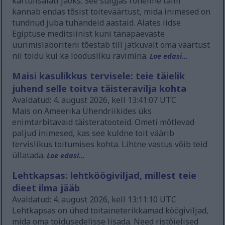
kartulisalati jaoks. See sulgjas roheline taim
kannab endas tõsist toiteväärtust, mida inimesed on
tundnud juba tuhandeid aastaid. Alates iidse
Egiptuse meditsiinist kuni tänapäevaste
uurimislaboriteni tõestab till jätkuvalt oma väärtust
nii toidu kui ka loodusliku ravimina.
Loe edasi...
Maisi kasulikkus tervisele: teie täielik
juhend selle toitva täisteravilja kohta
Avaldatud: 4. august 2026, kell 13:41:07 UTC
Mais on Ameerika Ühendriikides üks
enimtarbitavaid täisteratooteid. Ometi mõtlevad
paljud inimesed, kas see kuldne toit väärib
tervislikus toitumises kohta. Lihtne vastus võib teid
üllatada.
Loe edasi...
Lehtkapsas: lehtköögiviljad, millest teie
dieet ilma jääb
Avaldatud: 4. august 2026, kell 13:11:10 UTC
Lehtkapsas on ühed toitaineterikkamad köögiviljad,
mida oma toidusedelisse lisada. Need ristõielised