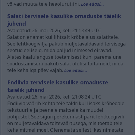
võivad muuta teie heaolurutiini.
Loe edasi...
Salati tervisele kasulike omaduste täielik
juhend
Avaldatud: 26. mai 2026, kell 21:13:49 UTC
Salat on enamat kui lihtsalt krõbe alus salatitele.
See lehtköögivilja pakub muljetavaldavaid tervisega
seotud eeliseid, mida paljud inimesed eiravad.
Alates kaalulanguse toetamisest kuni parema une
soodustamiseni pakub salat olulisi toitaineid, mida
teie keha iga päev vajab.
Loe edasi...
Endiivia tervisele kasulike omaduste
täielik juhend
Avaldatud: 26. mai 2026, kell 21:08:24 UTC
Endiivia väärib kohta teie taldrikul lisaks krõbedale
tekstuurile ja peenele maitsele ka muudel
põhjustel. See siguriperekonnast pärit lehtköögivili
on muljetavaldava toiteväärtusega, mis toetab teie
keha mitmel moel. Olenemata sellest, kas nimetate