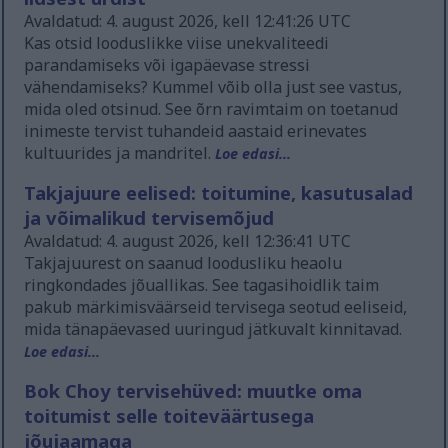
Avaldatud: 4. august 2026, kell 12:41:26 UTC
Kas otsid looduslikke viise unekvaliteedi
parandamiseks või igapäevase stressi
vähendamiseks? Kummel võib olla just see vastus,
mida oled otsinud. See õrn ravimtaim on toetanud
inimeste tervist tuhandeid aastaid erinevates
kultuurides ja mandritel.
Loe edasi...
Takjajuure eelised: toitumine, kasutusalad
ja võimalikud tervisemõjud
Avaldatud: 4. august 2026, kell 12:36:41 UTC
Takjajuurest on saanud loodusliku heaolu
ringkondades jõuallikas. See tagasihoidlik taim
pakub märkimisväärseid tervisega seotud eeliseid,
mida tänapäevased uuringud jätkuvalt kinnitavad.
Loe edasi...
Bok Choy tervisehüved: muutke oma
toitumist selle toiteväärtusega
jõujaamaga