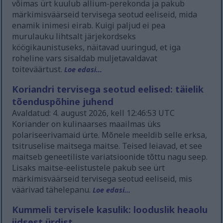
võimas ürt kuulub allium-perekonda ja pakub
märkimisväärseid tervisega seotud eeliseid, mida
enamik inimesi eirab. Kuigi paljud ei pea
murulauku lihtsalt järjekordseks
köögikaunistuseks, näitavad uuringud, et iga
roheline vars sisaldab muljetavaldavat
toiteväärtust.
Loe edasi...
Koriandri tervisega seotud eelised: täielik
tõenduspõhine juhend
Avaldatud: 4. august 2026, kell 12:46:53 UTC
Koriander on kulinaarses maailmas üks
polariseerivamaid ürte. Mõnele meeldib selle erksa,
tsitruselise maitsega maitse. Teised leiavad, et see
maitseb geneetiliste variatsioonide tõttu nagu seep.
Lisaks maitse-eelistustele pakub see ürt
märkimisväärseid tervisega seotud eeliseid, mis
väärivad tähelepanu.
Loe edasi...
Kummeli tervisele kasulik: looduslik heaolu
iidsest ürdist