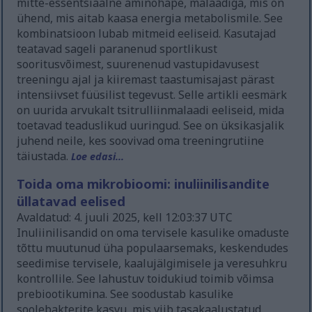
mitte-essentsiaalne aminohape, malaadiga, mis on
ühend, mis aitab kaasa energia metabolismile. See
kombinatsioon lubab mitmeid eeliseid. Kasutajad
teatavad sageli paranenud sportlikust
sooritusvõimest, suurenenud vastupidavusest
treeningu ajal ja kiiremast taastumisajast pärast
intensiivset füüsilist tegevust. Selle artikli eesmärk
on uurida arvukalt tsitrulliinmalaadi eeliseid, mida
toetavad teaduslikud uuringud. See on üksikasjalik
juhend neile, kes soovivad oma treeningrutiine
täiustada.
Loe edasi...
Toida oma mikrobioomi: inuliinilisandite
üllatavad eelised
Avaldatud: 4. juuli 2025, kell 12:03:37 UTC
Inuliinilisandid on oma tervisele kasulike omaduste
tõttu muutunud üha populaarsemaks, keskendudes
seedimise tervisele, kaalujälgimisele ja veresuhkru
kontrollile. See lahustuv toidukiud toimib võimsa
prebiootikumina. See soodustab kasulike
soolebakterite kasvu, mis viib tasakaalustatud