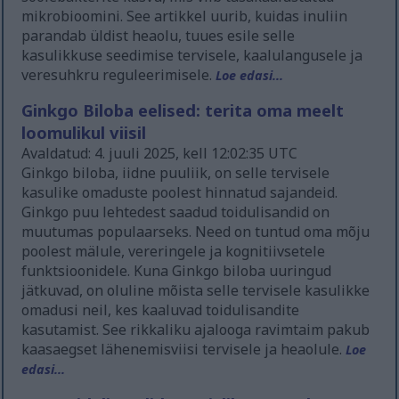
mikrobioomini. See artikkel uurib, kuidas inuliin
parandab üldist heaolu, tuues esile selle
kasulikkuse seedimise tervisele, kaalulangusele ja
veresuhkru reguleerimisele.
Loe edasi...
Ginkgo Biloba eelised: terita oma meelt
loomulikul viisil
Avaldatud: 4. juuli 2025, kell 12:02:35 UTC
Ginkgo biloba, iidne puuliik, on selle tervisele
kasulike omaduste poolest hinnatud sajandeid.
Ginkgo puu lehtedest saadud toidulisandid on
muutumas populaarseks. Need on tuntud oma mõju
poolest mälule, vereringele ja kognitiivsetele
funktsioonidele. Kuna Ginkgo biloba uuringud
jätkuvad, on oluline mõista selle tervisele kasulikke
omadusi neil, kes kaaluvad toidulisandite
kasutamist. See rikkaliku ajalooga ravimtaim pakub
kaasaegset lähenemisviisi tervisele ja heaolule.
Loe
edasi...