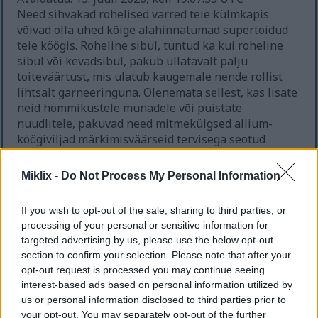
Need sihvakad rohelised varred teie külmkapis
võivad olla ühed kõige alahinnatumad supertoidud
teie köögis. Roheline sibul, tuntud ka kui roheline
sibul või kevadsibul, pakub üllatavalt palju
toiteväärtust, mis ulatub kaugemale nende rollist
lihtsalt garneeringuna. Olenemata sellest, kas lisate
neid hommikustele munadele või puistate
nuudlitele, pakuvad need mitmekülgsed allium-
köögiviljad märkimisväärseid tervisega seotud
eeliseid, mis väärivad teie tähelepanu.
Loe edasi...
Miklix -
Do Not Process My Personal Information
Salvei tervisele kasulike omaduste täielik
juhend
If you wish to opt-out of the sale, sharing to third parties, or
Avaldatud: 13. juuli 2026, kell 19:05:41 UTC
processing of your personal or sensitive information for
Salvei on hinnatud tuhandeid aastaid. Muistsed
targeted advertising by us, please use the below opt-out
tsivilisatsioonid kasutasid seda võimsat ürti
section to confirm your selection. Please note that after your
tervendamiseks ja vaimseteks praktikateks.
opt-out request is processed you may continue seeing
Tänapäeval kinnitab tänapäeva teadus seda, mida
interest-based ads based on personal information utilized by
traditsioonilised ravitsejad alati teadsid.
Loe edasi...
us or personal information disclosed to third parties prior to
your opt-out. You may separately opt-out of the further