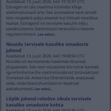
Avaldatud: 13. juuli 2026, kell 19:10:47 UTC
Estragon on üks maailma köökides kõige
alahinnatumaid ürte. See aromaatne taim annab
teie roogadele palju enamat kui lihtsalt meeldiva
maitse. Estragonil on tervisele kasulik mõju
seedesüsteemi toetamisest veresuhkru taseme
reguleerimiseni.
Loe edasi...
Nisuidu tervisele kasulike omaduste
juhend
Avaldatud: 13. juuli 2026, kell 19:08:56 UTC
Nisuidu on tervisetoidu maailmas tõusnud
jõujaamaks. See noor nisutaime kõrreline kannab
iga erkrohelise õie märkimisväärset toiteväärtust.
Inimesed üle Ameerika Ühendriikide avastavad
seda, mida heaoluhuvilised on teadnud
aastakümneid.
Loe edasi...
Lõplik juhend rohelise sibula tervisele
kasulike omaduste kohta
Avaldatud: 13. juuli 2026, kell 19:07:35 UTC