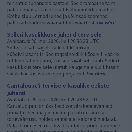
hinnatud tuhandeid aastaid. See aromaatne taim
pakub enamat kui lihtsalt iseloomulikku maitset.
Krõbe sibul, õrnad lehed ja võimsad seemned
pakuvad märkimisväärset toiteväärtust.
Loe edasi...
Selleri kasulikkuse juhend tervisele
Avaldatud: 26. mai 2026, kell 20:36:23 UTC
Seller seisab sageli vaikselt külmkapi
köögiviljasahtlis. See tagasihoidlik köögivili väärib
rohkem tähelepanu, kui see tavaliselt saab. Selleri
kasulikkus tervisele ulatub kaugemale kui lihtsalt
salati koostisosa või supipõhja roll.
Loe edasi...
Cantaloupe'i tervisele kasulike eeliste
juhend
Avaldatud: 26. mai 2026, kell 20:28:52 UTC
Kantalupipuu on üks looduse värskendavamaid
puuvilju. See magus melon pakub erakordset
toiteväärtust, hoides samal ajal kaloreid madalal.
Paljud inimesed naudivad kantalupipuud kuumadel