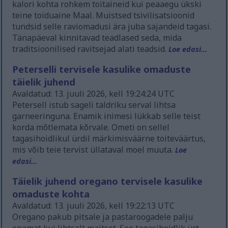
kalori kohta rohkem toitaineid kui peaaegu ükski
teine toiduaine Maal. Muistsed tsivilisatsioonid
tundsid selle raviomadusi ära juba sajandeid tagasi.
Tänapäeval kinnitavad teadlased seda, mida
traditsioonilised ravitsejad alati teadsid.
Loe edasi...
Peterselli tervisele kasulike omaduste
täielik juhend
Avaldatud: 13. juuli 2026, kell 19:24:24 UTC
Petersell istub sageli taldriku serval lihtsa
garneeringuna. Enamik inimesi lükkab selle teist
korda mõtlemata kõrvale. Ometi on sellel
tagasihoidlikul ürdil märkimisväärne toiteväärtus,
mis võib teie tervist üllataval moel muuta.
Loe
edasi...
Täielik juhend oregano tervisele kasulike
omaduste kohta
Avaldatud: 13. juuli 2026, kell 19:22:13 UTC
Oregano pakub pitsale ja pastaroogadele palju