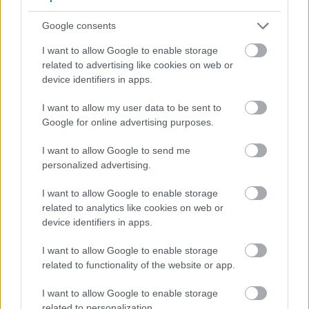
tänapäeva teadus alles hakkab täielikult mõistma.
Loe edasi...
Google consents
Kaki tervisele kasulike omaduste täielik
I want to allow Google to enable storage
juhend
related to advertising like cookies on web or
Avaldatud: 13. juuli 2026, kell 18:38:44 UTC
device identifiers in apps.
Kaki pakub märkimisväärseid tervisega seotud
I want to allow my user data to be sent to
eeliseid, mida paljud inimesed eiravad. See erkoranž
Google for online advertising purposes.
vili on täis võimsaid toitaineid, mis toetavad teie
keha üllataval moel. Avastate, kuidas see sügisene
I want to allow Google to send me
supervili saab teie heaolurutiini muuta.
Loe edasi...
personalized advertising.
Nektariinide kasulikkus tervisele: täielik
I want to allow Google to enable storage
juhend selle toitaineterikka luuvilja kohta
related to analytics like cookies on web or
Avaldatud: 13. juuli 2026, kell 18:33:26 UTC
device identifiers in apps.
Nektariinid on enamat kui lihtsalt maitsev suvine
maiuspala. See sileda koorega virsikusort pakub
I want to allow Google to enable storage
igas ampsus võimsaid toitaineid. Paljud inimesed
related to functionality of the website or app.
mõtlevad, mis teeb selle puuvilja nende tervisele
eriliseks.
Loe edasi...
I want to allow Google to enable storage
related to personalization.