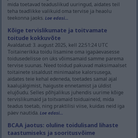
mida toetavad teaduslikud uuringud, aidates teil
teha teadlikke valikuid oma tervise ja heaolu
teekonna jaoks.
Loe edasi...
Kõige tervislikumate ja toitvamate
toitude kokkuvõte
Avaldatud: 3. august 2025, kell 22:51:24 UTC
Toitainerikka toidu lisamine oma igapäevasesse
toidusedelisse on üks võimsamaid samme parema
tervise suunas. Need toidud pakuvad maksimaalset
toitainete sisaldust minimaalse kalorsusega,
aidates teie kehal edeneda, toetades samal ajal
kaalujälgimist, haiguste ennetamist ja üldist
elujõudu. Selles põhjalikus juhendis uurime kõige
tervislikumaid ja toitvamaid toiduaineid, mida
teadus toetab, ning praktilisi viise, kuidas neid iga
päev nautida.
Loe edasi...
BCAA jaotus: oluline toidulisand lihaste
taastumiseks ja sooritusvõime