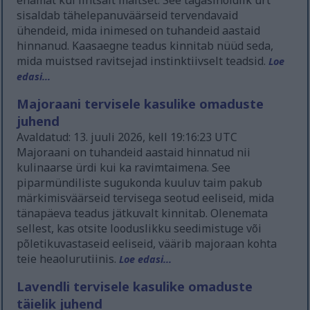
enamat kui lihtsalt maitset. See tagasihoidlik ürt
sisaldab tähelepanuväärseid tervendavaid
ühendeid, mida inimesed on tuhandeid aastaid
hinnanud. Kaasaegne teadus kinnitab nüüd seda,
mida muistsed ravitsejad instinktiivselt teadsid.
Loe
edasi...
Majoraani tervisele kasulike omaduste
juhend
Avaldatud: 13. juuli 2026, kell 19:16:23 UTC
Majoraani on tuhandeid aastaid hinnatud nii
kulinaarse ürdi kui ka ravimtaimena. See
piparmündiliste sugukonda kuuluv taim pakub
märkimisväärseid tervisega seotud eeliseid, mida
tänapäeva teadus jätkuvalt kinnitab. Olenemata
sellest, kas otsite looduslikku seedimistuge või
põletikuvastaseid eeliseid, väärib majoraan kohta
teie heaolurutiinis.
Loe edasi...
Lavendli tervisele kasulike omaduste
täielik juhend