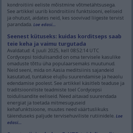
kondroitiini eeliste mõistmine võtmetähtsusega.
See artikkel uurib kondroitiini funktsiooni, eeliseid
ja ohutust, aidates neid, kes soovivad liigeste tervist
parandada.
Loe edasi...
Seenest kütuseks: kuidas korditseps saab
teie keha ja vaimu turgutada
Avaldatud: 4. juuli 2025, kell 08:52:14 UTC
Cordycepsi toidulisandid on oma tervisele kasulike
omaduste tõttu üha populaarsemaks muutunud.
Neid seeni, mida on Aasia meditsiinis sajandeid
kasutatud, tuntakse elujõu suurendamise ja heaolu
edendamise poolest. See artikkel käsitleb teaduse ja
traditsiooniliste teadmiste toel Cordycepsi
toidulisandite eeliseid. Need aitavad suurendada
energiat ja toetada mitmesuguseid
kehafunktsioone, muutes need väärtuslikuks
täienduseks paljude tervisehuviliste rutiinidele.
Loe
edasi...