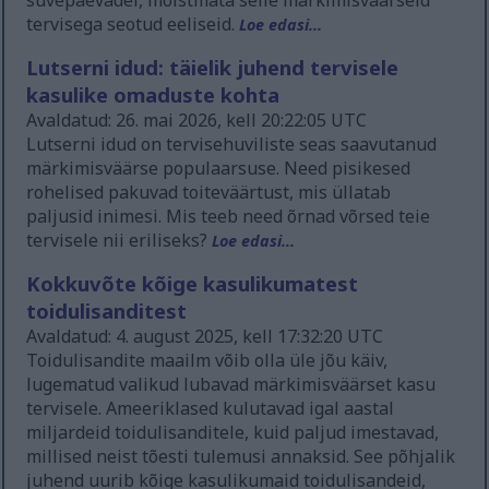
suvepäevadel, mõistmata selle märkimisväärseid
tervisega seotud eeliseid.
Loe edasi...
Lutserni idud: täielik juhend tervisele
kasulike omaduste kohta
Avaldatud: 26. mai 2026, kell 20:22:05 UTC
Lutserni idud on tervisehuviliste seas saavutanud
märkimisväärse populaarsuse. Need pisikesed
rohelised pakuvad toiteväärtust, mis üllatab
paljusid inimesi. Mis teeb need õrnad võrsed teie
tervisele nii eriliseks?
Loe edasi...
Kokkuvõte kõige kasulikumatest
toidulisanditest
Avaldatud: 4. august 2025, kell 17:32:20 UTC
Toidulisandite maailm võib olla üle jõu käiv,
lugematud valikud lubavad märkimisväärset kasu
tervisele. Ameeriklased kulutavad igal aastal
miljardeid toidulisanditele, kuid paljud imestavad,
millised neist tõesti tulemusi annaksid. See põhjalik
juhend uurib kõige kasulikumaid toidulisandeid,