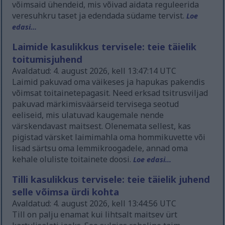
võimsaid ühendeid, mis võivad aidata reguleerida
veresuhkru taset ja edendada südame tervist.
Loe
edasi...
Laimide kasulikkus tervisele: teie täielik
toitumisjuhend
Avaldatud: 4. august 2026, kell 13:47:14 UTC
Laimid pakuvad oma väikeses ja hapukas pakendis
võimsat toitainetepagasit. Need erksad tsitrusviljad
pakuvad märkimisväärseid tervisega seotud
eeliseid, mis ulatuvad kaugemale nende
värskendavast maitsest. Olenemata sellest, kas
pigistad värsket laimimahla oma hommikuvette või
lisad särtsu oma lemmikroogadele, annad oma
kehale oluliste toitainete doosi.
Loe edasi...
Tilli kasulikkus tervisele: teie täielik juhend
selle võimsa ürdi kohta
Avaldatud: 4. august 2026, kell 13:44:56 UTC
Till on palju enamat kui lihtsalt maitsev ürt