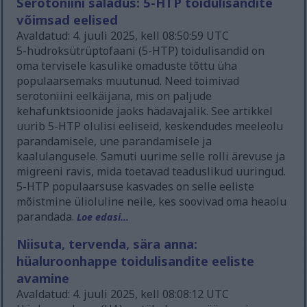
Serotoniini saladus: 5-HTP toidulisandite
võimsad eelised
Avaldatud: 4. juuli 2025, kell 08:50:59 UTC
5-hüdroksütrüptofaani (5-HTP) toidulisandid on
oma tervisele kasulike omaduste tõttu üha
populaarsemaks muutunud. Need toimivad
serotoniini eelkäijana, mis on paljude
kehafunktsioonide jaoks hädavajalik. See artikkel
uurib 5-HTP olulisi eeliseid, keskendudes meeleolu
parandamisele, une parandamisele ja
kaalulangusele. Samuti uurime selle rolli ärevuse ja
migreeni ravis, mida toetavad teaduslikud uuringud.
5-HTP populaarsuse kasvades on selle eeliste
mõistmine ülioluline neile, kes soovivad oma heaolu
parandada.
Loe edasi...
Niisuta, tervenda, sära anna:
hüaluroonhappe toidulisandite eeliste
avamine
Avaldatud: 4. juuli 2025, kell 08:08:12 UTC