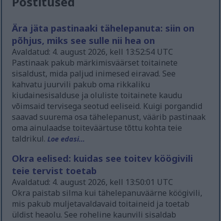
Postitused
Ära jäta pastinaaki tähelepanuta: siin on
põhjus, miks see sulle nii hea on
Avaldatud: 4. august 2026, kell 13:52:54 UTC
Pastinaak pakub märkimisväärset toitainete
sisaldust, mida paljud inimesed eiravad. See
kahvatu juurvili pakub oma rikkaliku
kiudainesisalduse ja oluliste toitainete kaudu
võimsaid tervisega seotud eeliseid. Kuigi porgandid
saavad suurema osa tähelepanust, väärib pastinaak
oma ainulaadse toiteväärtuse tõttu kohta teie
taldrikul.
Loe edasi...
Okra eelised: kuidas see toitev köögivili
teie tervist toetab
Avaldatud: 4. august 2026, kell 13:50:01 UTC
Okra paistab silma kui tähelepanuväärne köögivili,
mis pakub muljetavaldavaid toitaineid ja toetab
üldist heaolu. See roheline kaunvili sisaldab