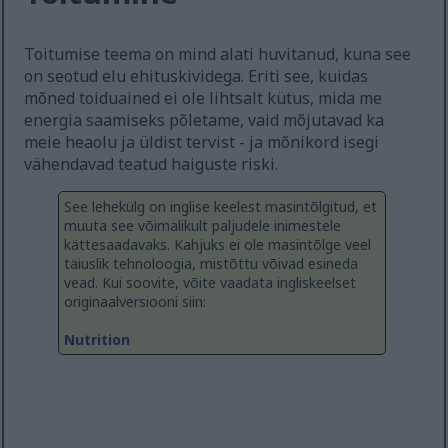
Toitumise teema on mind alati huvitanud, kuna see
on seotud elu ehituskividega. Eriti see, kuidas
mõned toiduained ei ole lihtsalt kütus, mida me
energia saamiseks põletame, vaid mõjutavad ka
meie heaolu ja üldist tervist - ja mõnikord isegi
vähendavad teatud haiguste riski.
See lehekülg on inglise keelest masintõlgitud, et
muuta see võimalikult paljudele inimestele
kättesaadavaks. Kahjuks ei ole masintõlge veel
täiuslik tehnoloogia, mistõttu võivad esineda
vead. Kui soovite, võite vaadata ingliskeelset
originaalversiooni siin:
Nutrition