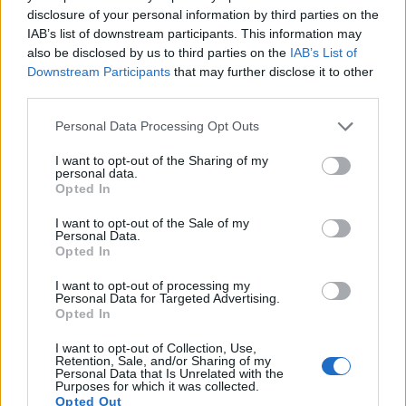
Rabarberi tervisele kasulike omaduste
disclosure of your personal information by third parties on the
juhend
IAB’s list of downstream participants. This information may
Avaldatud: 13. juuli 2026, kell 19:03:44 UTC
also be disclosed by us to third parties on the
IAB’s List of
Rabarber on üks Põhja-Ameerika intrigeerivamaid
Downstream Participants
that may further disclose it to other
köögivilju. Kuigi paljud inimesed kohtlevad seda
third parties.
magustoitudes nagu puuvilja, pakub see taim
Please note that this website/app uses one or more Google
Personal Data Processing Opt Outs
märkimisväärset kasu tervisele, mis ulatub
services and may gather and store information including but
kaugemale selle kulinaarsest kasutusest.
not limited to your visit or usage behaviour. You may click to
I want to opt-out of the Sharing of my
Erkpunased varred sisaldavad rikkalikult toitaineid,
personal data.
grant or deny consent to Google and its third-party tags to
mis toetavad teie keha mitmel moel.
Opted In
Loe edasi...
use your data for below specified purposes in below Google
consent section.
Kudoonia tähelepanuväärsed tervisega
I want to opt-out of the Sale of my
Personal Data.
seotud eelised: looduse unustatud
Opted In
supervili
I want to opt-out of processing my
Avaldatud: 13. juuli 2026, kell 18:59:49 UTC
Personal Data for Targeted Advertising.
Kuigi küdooniavilja on Vahemere ja Lähis-Ida
Opted In
kultuurides sajandeid hinnatud, on see paljudes
I want to opt-out of Collection, Use,
lääneriikides suuresti tundmatu. See iidne vili on
Retention, Sale, and/or Sharing of my
muljetavaldava toiteväärtusega ja pakub
Personal Data that Is Unrelated with the
Purposes for which it was collected.
märkimisväärseid tervisega seotud eeliseid, mida
Opted Out