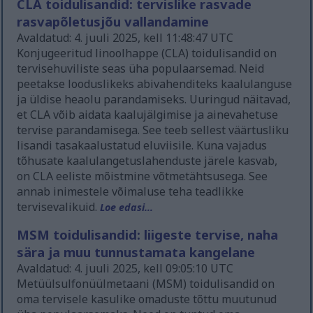
CLA toidulisandid: tervislike rasvade
rasvapõletusjõu vallandamine
Avaldatud: 4. juuli 2025, kell 11:48:47 UTC
Konjugeeritud linoolhappe (CLA) toidulisandid on
tervisehuviliste seas üha populaarsemad. Neid
peetakse looduslikeks abivahenditeks kaalulanguse
ja üldise heaolu parandamiseks. Uuringud näitavad,
et CLA võib aidata kaalujälgimise ja ainevahetuse
tervise parandamisega. See teeb sellest väärtusliku
lisandi tasakaalustatud eluviisile. Kuna vajadus
tõhusate kaalulangetuslahenduste järele kasvab,
on CLA eeliste mõistmine võtmetähtsusega. See
annab inimestele võimaluse teha teadlikke
tervisevalikuid.
Loe edasi...
MSM toidulisandid: liigeste tervise, naha
sära ja muu tunnustamata kangelane
Avaldatud: 4. juuli 2025, kell 09:05:10 UTC
Metüülsulfonüülmetaani (MSM) toidulisandid on
oma tervisele kasulike omaduste tõttu muutunud