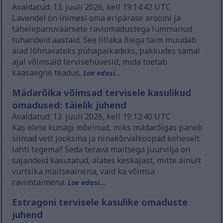
Avaldatud: 13. juuli 2026, kell 19:14:42 UTC
Lavendel on inimesi oma eripärase aroomi ja
tähelepanuväärsete raviomadustega lummanud
tuhandeid aastaid. See lillaka õiega taim muudab
aiad lõhnavateks pühapaikadeks, pakkudes samal
ajal võimsaid tervisehüvesid, mida toetab
kaasaegne teadus.
Loe edasi...
Mädarõika võimsad tervisele kasulikud
omadused: täielik juhend
Avaldatud: 13. juuli 2026, kell 19:12:40 UTC
Kas olete kunagi mõelnud, miks mädarõigas paneb
silmad vett jooksma ja ninakõrvalkoopad koheselt
lahti tegema? Seda terava maitsega juurvilja on
sajandeid kasutatud, alates keskajast, mitte ainult
vürtsika maitseainena, vaid ka võimsa
ravimtaimena.
Loe edasi...
Estragoni tervisele kasulike omaduste
juhend