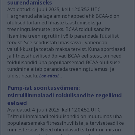
suurendamiseks
Avaldatud: 4. juuli 2025, kell 12:05:52 UTC
Hargnenud ahelaga aminohapped ehk BCAA-d on
olulised toitained lihaste taastumiseks ja
treeningtulemuste jaoks. BCAA toidulisandite
lisamine treeningrutiini võib parandada füüsilist
tervist. See soodustab lihaskasvu, vähendab
valulikkust ja toetab maksa tervist. Kuna sportlased
ja fitnessihuvilised õpivad BCAA eelistest, on need
toidulisandid üha populaarsemad. BCAA olulisuse
tundmine aitab parandada treeningtulemusi ja
üldist heaolu.
Loe edasi...
Pump-ist sooritusvõimeni:
tsitrulliinmalaadi toidulisandite tegelikud
eelised
Avaldatud: 4. juuli 2025, kell 12:04:52 UTC
Tsitrulliinmalaadi toidulisandid on muutumas üha
populaarsemaks fitnessihuviliste ja terviseteadlike
inimeste seas. Need ühendavad tsitrulliini, mis on