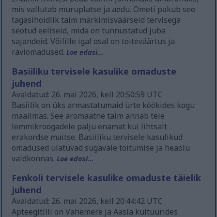
mis vallutab muruplatse ja aedu. Ometi pakub see
tagasihoidlik taim märkimisväärseid tervisega
seotud eeliseid, mida on tunnustatud juba
sajandeid. Võilille igal osal on toiteväärtus ja
raviomadused.
Loe edasi...
Basiiliku tervisele kasulike omaduste
juhend
Avaldatud: 26. mai 2026, kell 20:50:59 UTC
Basiilik on üks armastatumaid ürte köökides kogu
maailmas. See aromaatne taim annab teie
lemmikroogadele palju enamat kui lihtsalt
erakordse maitse. Basiiliku tervisele kasulikud
omadused ulatuvad sügavale toitumise ja heaolu
valdkonnas.
Loe edasi...
Fenkoli tervisele kasulike omaduste täielik
juhend
Avaldatud: 26. mai 2026, kell 20:44:42 UTC
Apteegitilli on Vahemere ja Aasia kultuurides