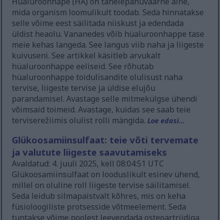
Hüaluroonhape (HA) on tähelepanuväärne aine,
mida organism loomulikult toodab. Seda hinnatakse
selle võime eest säilitada niiskust ja edendada
üldist heaolu. Vananedes võib hüaluroonhappe tase
meie kehas langeda. See langus viib naha ja liigeste
kuivuseni. See artikkel käsitleb arvukalt
hüaluroonhappe eeliseid. See rõhutab
hüaluroonhappe toidulisandite olulisust naha
tervise, liigeste tervise ja üldise elujõu
parandamisel. Avastage selle mitmekülgse ühendi
võimsaid toimeid. Avastage, kuidas see saab teie
terviserežiimis olulist rolli mängida.
Loe edasi...
Glükoosamiinsulfaat: teie võti tervemate
ja valutute liigeste saavutamiseks
Avaldatud: 4. juuli 2025, kell 08:04:51 UTC
Glükoosamiinsulfaat on looduslikult esinev ühend,
millel on oluline roll liigeste tervise säilitamisel.
Seda leidub silmapaistvalt kõhres, mis on keha
füsioloogiliste protsesside võtmeelement. Seda
tuntakse võime poolest leevendada osteoartriidiga