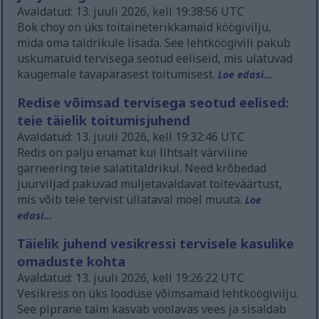
Avaldatud: 13. juuli 2026, kell 19:38:56 UTC
Bok choy on üks toitaineterikkamaid köögivilju,
mida oma taldrikule lisada. See lehtköögivili pakub
uskumatuid tervisega seotud eeliseid, mis ulatuvad
kaugemale tavapärasest toitumisest.
Loe edasi...
Redise võimsad tervisega seotud eelised:
teie täielik toitumisjuhend
Avaldatud: 13. juuli 2026, kell 19:32:46 UTC
Redis on palju enamat kui lihtsalt värviline
garneering teie salatitaldrikul. Need krõbedad
juurviljad pakuvad muljetavaldavat toiteväärtust,
mis võib teie tervist üllataval moel muuta.
Loe
edasi...
Täielik juhend vesikressi tervisele kasulike
omaduste kohta
Avaldatud: 13. juuli 2026, kell 19:26:22 UTC
Vesikress on üks looduse võimsamaid lehtköögivilju.
See piprane taim kasvab voolavas vees ja sisaldab