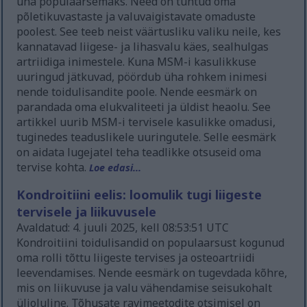
üha populaarsemaks. Need on tuntud oma
põletikuvastaste ja valuvaigistavate omaduste
poolest. See teeb neist väärtusliku valiku neile, kes
kannatavad liigese- ja lihasvalu käes, sealhulgas
artriidiga inimestele. Kuna MSM-i kasulikkuse
uuringud jätkuvad, pöördub üha rohkem inimesi
nende toidulisandite poole. Nende eesmärk on
parandada oma elukvaliteeti ja üldist heaolu. See
artikkel uurib MSM-i tervisele kasulikke omadusi,
tuginedes teaduslikele uuringutele. Selle eesmärk
on aidata lugejatel teha teadlikke otsuseid oma
tervise kohta.
Loe edasi...
Kondroitiini eelis: loomulik tugi liigeste
tervisele ja liikuvusele
Avaldatud: 4. juuli 2025, kell 08:53:51 UTC
Kondroitiini toidulisandid on populaarsust kogunud
oma rolli tõttu liigeste tervises ja osteoartriidi
leevendamises. Nende eesmärk on tugevdada kõhre,
mis on liikuvuse ja valu vähendamise seisukohalt
ülioluline. Tõhusate ravimeetodite otsimisel on