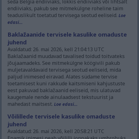
seda Belgia endiiviaks, lokkis endiiviaks või lihtsalt
endiiviaks, pakub see mitmekülgne roheline taim
teaduslikult toetatud tervisega seotud eeliseid.
Loe
edasi...
Baklažaanide tervisele kasulike omaduste
juhend
Avaldatud: 26. mai 2026, kell 21:04:13 UTC
Baklažaanid muudavad tavalised toidud toitvateks
jõujaamadeks. See mitmekülgne köögivili pakub
muljetavaldavaid tervisega seotud eeliseid, mida
paljud inimesed eiravad. Alates südame tervise
toetamisest kuni rakkude kaitsmiseni kahjustuste
eest pakuvad baklažaanid eeliseid, mis ulatuvad
kaugemale nende ainulaadsest tekstuurist ja
mahedast maitsest.
Loe edasi...
Võilillede tervisele kasulike omaduste
juhend
Avaldatud: 26. mai 2026, kell 20:58:21 UTC
Enamik inimesi peab võililli jonnakaks umbrohuks,