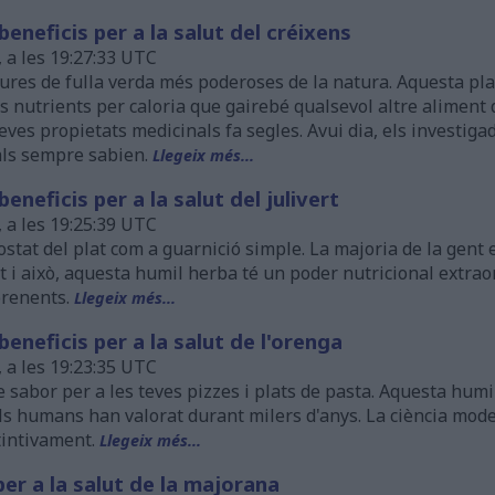
eneficis per a la salut del créixens
, a les 19:27:33 UTC
dures de fulla verda més poderoses de la natura. Aquesta pl
 nutrients per caloria que gairebé qualsevol altre aliment de
eves propietats medicinals fa segles. Avui dia, els investig
als sempre sabien.
Llegeix més...
neficis per a la salut del julivert
, a les 19:25:39 UTC
 costat del plat com a guarnició simple. La majoria de la gent
 i això, aquesta humil herba té un poder nutricional extra
prenents.
Llegeix més...
eneficis per a la salut de l'orenga
, a les 19:23:35 UTC
 sabor per a les teves pizzes i plats de pasta. Aquesta hum
ls humans han valorat durant milers d'anys. La ciència mode
tintivament.
Llegeix més...
per a la salut de la majorana