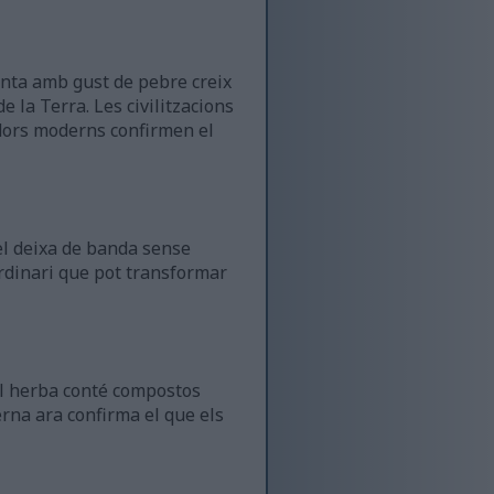
anta amb gust de pebre creix
 la Terra. Les civilitzacions
adors moderns confirmen el
 el deixa de banda sense
ordinari que pot transformar
il herba conté compostos
rna ara confirma el que els