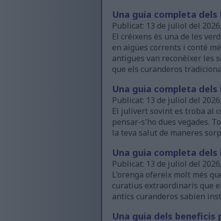
Una guia completa dels b
Publicat: 13 de juliol del 2026
El créixens és una de les ver
en aigües corrents i conté més
antigues van reconèixer les s
que els curanderos tradicion
Una guia completa dels be
Publicat: 13 de juliol del 2026
El julivert sovint es troba al
pensar-s'ho dues vegades. Tot
la teva salut de maneres sor
Una guia completa dels b
Publicat: 13 de juliol del 2026
L'orenga ofereix molt més que
curatius extraordinaris que e
antics curanderos sabien ins
Una guia dels beneficis 