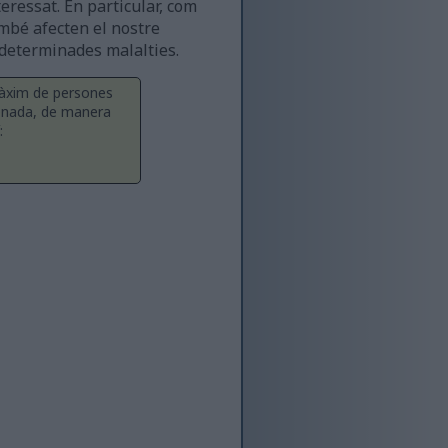
eressat. En particular, com
mbé afecten el nostre
r determinades malalties.
 màxim de persones
ionada, de manera
: