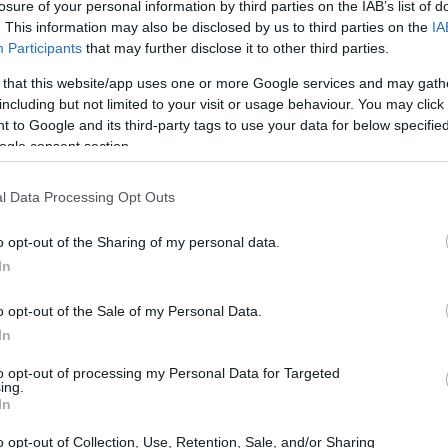
losure of your personal information by third parties on the IAB’s list of
a les 13:48:22 UTC
. This information may also be disclosed by us to third parties on the
IA
s ingredient nutricional en el seu petit envàs àcid. Aquests 
Participants
that may further disclose it to other third parties.
aordinaris que van molt més enllà del seu sabor refrescant. 
 that this website/app uses one or more Google services and may gath
i afegiu gust als vostres plats preferits, esteu donant al vo
including but not limited to your visit or usage behaviour. You may click 
 to Google and its third-party tags to use your data for below specifi
 de l'anet: la teva guia completa d'aquesta poder
ogle consent section.
a les 13:45:45 UTC
erba saborosa per a la teva amanida de patata. Aquesta pla
l Data Processing Opt Outs
ue la gent ha reconegut durant milers d'anys. Des de l'antig
s, l'anet continua demostrant el seu valor com a aliment i 
o opt-out of the Sharing of my personal data.
In
 del blat de moro: la teva guia completa d'aquest n
a les 13:41:59 UTC
o opt-out of the Sale of my Personal Data.
reals integrals més consumits als Estats Units. Tot i això, m
In
x un lloc en una dieta saludable. La resposta senzilla us 
to opt-out of processing my Personal Data for Targeted
 que falta a la teva dieta
ing.
In
a les 13:12:08 UTC
les verdures més riques en nutrients que podeu afegir a la v
o opt-out of Collection, Use, Retention, Sale, and/or Sharing