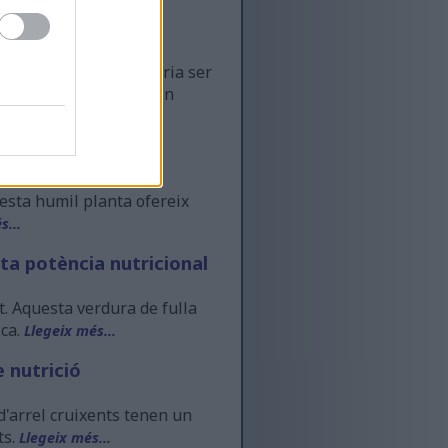
iga
iari? La camamilla podria ser
durant milers d'anys en
 salut
uesta humil planta ofereix
s...
ta potència nutricional
t. Aquesta verdura de fulla
ica.
Llegeix més...
e nutrició
d'arrel cruixents tenen un
ts.
Llegeix més...