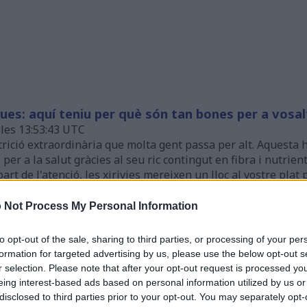
ues: aquí teniu per què són tan bones per a vosal
a les 13:53:43 UTC
rició extraordinària que molta gent passa per alt. Aquesta ho
er a la salut gràcies al seu ric contingut en fibra i nutrien
t de l'atenció, les xirivies mereixen un lloc al vostre plat p
 Not Process My Personal Information
 aquesta verdura nutritiva afavoreix la teva salu
a les 13:50:57 UTC
to opt-out of the sale, sharing to third parties, or processing of your per
ra extraordinària que ofereix una nutrició impressionant al
formation for targeted advertising by us, please use the below opt-out s
rdura de beina verda conté compostos poderosos que poden a
r selection. Please note that after your opt-out request is processed y
a salut del cor.
Llegeix més...
eing interest-based ads based on personal information utilized by us or
disclosed to third parties prior to your opt-out. You may separately opt-
de les llimes: la teva guia completa de nutrició