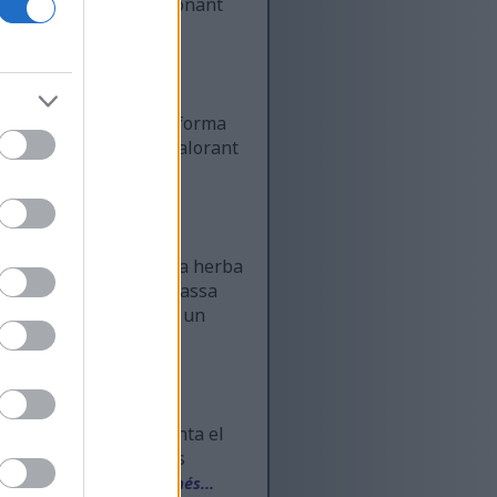
obust i el seu impressionant
 més...
 verdures verdes i en forma
xofes durant segles, valorant
ta petita però poderosa herba
la majoria de la gent passa
igacions mostren que té un
a
nes persones els encanta el
iques. Més enllà de les
eixen atenció.
Llegeix més...