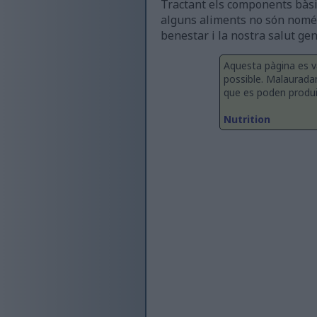
Tractant els components bàsic
alguns aliments no són nomé
benestar i la nostra salut gen
Aquesta pàgina es v
possible. Malaurada
que es poden produir 
Nutrition