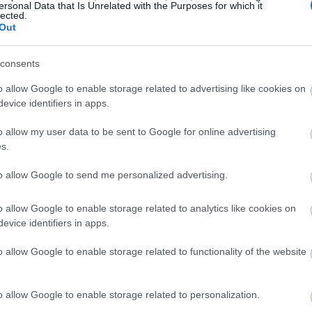
ersonal Data that Is Unrelated with the Purposes for which it
lected.
ი ბოსტნეული, რომელიც ჯანმრთელობისთვი
Out
, 2026, 13:05:15 UTC
თ ყველაზე მკვებავ ბოსტნეულს წარმოადგენს. ეს მწვ
 ძლიერ სარგებელს შეიცავს. ადამიანები საუკუნეებ
consents
აფასებდნენ როგორც მის უნიკალურ გემოს, ასევე სამ
o allow Google to enable storage related to advertising like cookies on
evice identifiers in apps.
სთვის სასარგებლო თვისებები: ბუნების სა
o allow my user data to be sent to Google for online advertising
s.
, 2026, 12:57:29 UTC
 ვიდრე უბრალოდ გარნირი, რომელსაც გამომცხვარ კარ
to allow Google to send me personalized advertising.
ალახი ალიუმების ოჯახს მიეკუთვნება და ჯანმრთელო
 ადამიანების უმეტესობა უგულებელყოფს. მიუხედავად 
o allow Google to enable storage related to analytics like cookies on
ულოს დეკორაციად მიიჩნევს, კვლევები აჩვენებს, რ
evice identifiers in apps.
ღირებულებას შეიცავს.
დაწვრილებით...
o allow Google to enable storage related to functionality of the website
სთვის სასარგებლო თვისებები: სრული, მტ
ლმძღვანელო
, 2026, 12:47:39 UTC
o allow Google to enable storage related to personalization.
როში ერთ-ერთ ყველაზე პოლარიზებულ ბალახს წარმო