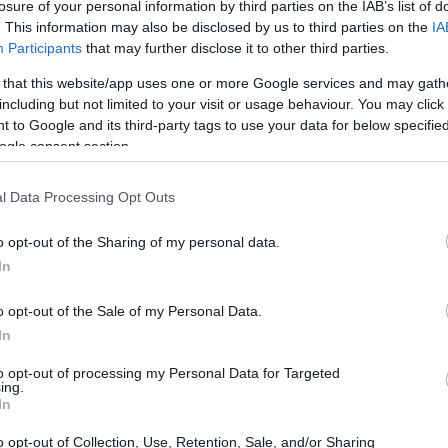
losure of your personal information by third parties on the IAB’s list of
ახებ
. This information may also be disclosed by us to third parties on the
IA
, 2026, 13:45:37 UTC
Participants
that may further disclose it to other third parties.
ვიდრე უბრალოდ არომატული სალათი კარტოფილის სალ
 that this website/app uses one or more Google services and may gath
სერიოზულ კვებით ძალას, რომელსაც ადამიანები ათას
including but not limited to your visit or usage behaviour. You may click 
იპტური მედიცინიდან თანამედროვე კვლევით ლაბორატ
 to Google and its third-party tags to use your data for below specifi
ლების დამტკიცებას, როგორც საკვებისა და ბუნებრივ
ogle consent section.
ბისთვის სასარგებლო თვისებები: თქვენი 
მარცვლეულისთვის
l Data Processing Opt Outs
, 2026, 13:41:51 UTC
ებში ერთ-ერთი ყველაზე ფართოდ მოხმარებადი მარც
o opt-out of the Sharing of my personal data.
ს, ნამდვილად იმსახურებს თუ არა ეს ოქროსფერი საკვ
In
ა შეიძლება გაგაოცოთ.
დაწვრილებით...
o opt-out of the Sale of my Personal Data.
: ფოთლოვანი მწვანილი, რომელიც თქვენს 
In
, 2026, 13:12:00 UTC
ერთი ყველაზე მდიდარი საკვები ნივთიერებებით მდ
to opt-out of processing my Personal Data for Targeted
ing.
ს რაციონში შეგიძლიათ. ეს ფოთლოვანი ჯვაროსანი 
In
ოა ადამიანის ჯანმრთელობისთვის. მათი ძლიერი არო
 მსოფლიოს სამზარეულოების ძირითად პროდუქტად აქ
o opt-out of Collection, Use, Retention, Sale, and/or Sharing