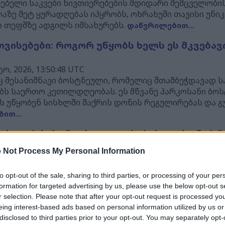
ლებელი საკვები ნივთიერებების მდიდარი შემცველობი
აზე მეტ ყურადღებას იპყრობს, ოხრახუში თავისი უნი
ს თეფშზე ადგილს იმსახურებს.
დაწვრილებით...
თვისებები: როგორ უწყობს ხელს ეს მკვება
, 2026, 13:50:48 UTC
რც შესანიშნავი ბოსტნეული, რომელიც შთამბეჭდავად 
ს საერთო კეთილდღეობას. ეს მწვანე პარკოსანი ბოს
ს უწყობენ სისხლში შაქრის დონის რეგულირებას და 
ით...
სთვის სასარგებლო თვისებები: თქვენი სრ
 Not Process My Personal Information
, 2026, 13:48:13 UTC
ავე შეფუთვით ძლიერ მკვებავ ნივთიერებებს შეიცავს. 
to opt-out of the sale, sharing to third parties, or processing of your per
ბელს გვთავაზობს, რაც გაცილებით მეტს მოიცავს, ვი
formation for targeted advertising by us, please use the below opt-out s
ალ ლაიმის წვენს ჩაასხამთ თუ საყვარელ კერძებს პი
r selection. Please note that after your opt-out request is processed y
ელი საკვები ნივთიერებებით ამარაგებთ.
დაწვრილებით
eing interest-based ads based on personal information utilized by us or
disclosed to third parties prior to your opt-out. You may separately opt-
თვის სასარგებლო თვისებები: თქვენი სრუ