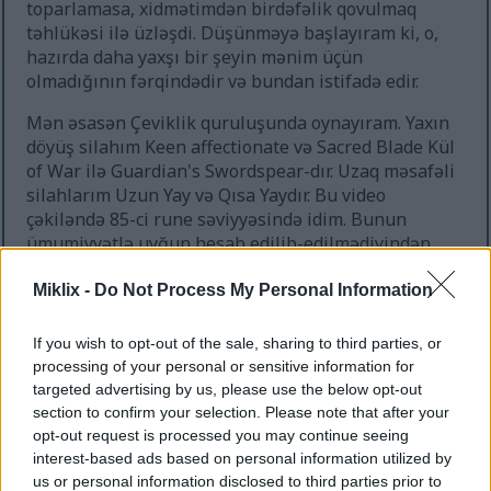
toparlamasa, xidmətimdən birdəfəlik qovulmaq
təhlükəsi ilə üzləşdi. Düşünməyə başlayıram ki, o,
hazırda daha yaxşı bir şeyin mənim üçün
olmadığının fərqindədir və bundan istifadə edir.
Mən əsasən Çeviklik quruluşunda oynayıram. Yaxın
döyüş silahım Keen affectionate və Sacred Blade Kül
of War ilə Guardian's Swordspear-dır. Uzaq məsafəli
silahlarım Uzun Yay və Qısa Yaydır. Bu video
çəkiləndə 85-ci rune səviyyəsində idim. Bunun
ümumiyyətlə uyğun hesab edilib-edilmədiyindən
əmin deyiləm, amma oyunun çətinliyi mənə
ağlabatan görünür - ağlasığmaz asan rejimdə
Miklix -
Do Not Process My Personal Information
olmayan, eyni zamanda saatlarla eyni boss üzərində
ilişib qalacaq qədər çətin olmayan, çünki bunu heç
If you wish to opt-out of the sale, sharing to third parties, or
də əyləncəli hesab etmirəm.
processing of your personal or sensitive information for
targeted advertising by us, please use the below opt-out
Hər halda, bu Cəsur Qarqoyl videosunun sonudur.
section to confirm your selection. Please note that after your
İzlədiyiniz üçün təşəkkürlər. Daha çox video üçün
opt-out request is processed you may continue seeing
kanala və ya miklix.com saytına baxın. Hətta
interest-based ads based on personal information utilized by
bəyənməklə və abunə olmaqla tamamilə möhtəşəm
us or personal information disclosed to third parties prior to