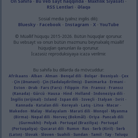
Ön Səhifə
-
Bu Veb sayt haqqında
-
Məxfilik Siyasəti
-
RSS Lentləri
-
Əlaqə
Sosial media (yalnız ingilis dili):
Bluesky
-
Facebook
-
Instagram
-
X
-
YouTube
© Müəllif hüququ 2015-2026. Bütün hüquqlar qorunur.
Bu vebsayt və onun bütün məzmunu beynəlxalq müəllif
hüquqları qanunları ilə qorunur.
İcazəsiz reproduksiyaya icazə verilmir.
Bu səhifə bu dillərdə də mövcuddur:
Afrikaans
-
Alban
-
Alman
-
Benqal dili
-
Bolqar
-
Bosniyalı
-
Çex
-
Çin (Ənənəvi)
-
Çin (Sadələşdirilmiş)
-
Danimarka
-
Erməni
-
Eston
-
Ərəb
-
Fars (Fars)
-
Filippin
-
Fin
-
Fransız
-
Fransız
(Kanada)
-
Gürcü
-
Hausa
-
Hind
-
Holland
-
Indoneziya dili
-
İngilis (orijinal)
-
Island
-
Ispan dili
-
Isveçli
-
Italyan
-
Ivrit
-
Kannada
-
Katalan dili
-
Koreyalı
-
Latış
-
Litva
-
Macar
-
Makedon
-
Malay
-
Malayalam
-
Marati dili
-
Monqol
-
Myanma
(Birma)
-
Nepal dili
-
Norveç (Bokmål)
-
Oriya
-
Pəncab dili
(Gurmukhi)
-
Polyak
-
Portuqal (Braziliya)
-
Portuqal
(Portuqaliya)
-
Qucarat dili
-
Rumın
-
Rus
-
Serb (Kiril)
-
Serb
(Latın)
-
Slovak
-
Sloven
-
Suahili
-
Sundan
-
Tamil
-
Tay
-
Teluqu