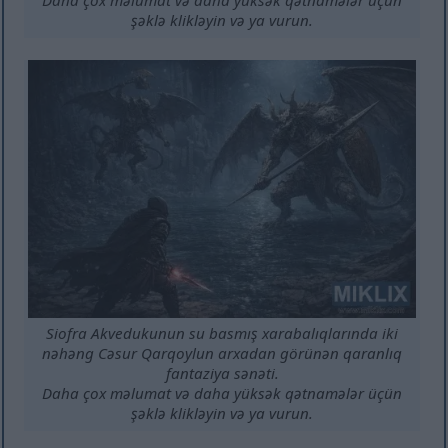
şəklə klikləyin və ya vurun.
Siofra Akvedukunun su basmış xarabalıqlarında iki
nəhəng Cəsur Qarqoylun arxadan görünən qaranlıq
fantaziya sənəti.
Daha çox məlumat və daha yüksək qətnamələr üçün
şəklə klikləyin və ya vurun.