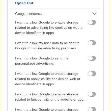
Opted Out
Google consents
I want to allow Google to enable storage
Siofra Akvedukunun mavi işıqlarla işıqlandırılmış
related to advertising like cookies on web or
xarabalıqlarında iki Cəsur Qarqoylla döyüşən Qara
device identifiers in apps.
Bıçaqlı Tarnished zirehinin anime üslublu fan-artı.
Daha çox məlumat və daha yüksək qətnamələr üçün
I want to allow my user data to be sent to
şəklə klikləyin və ya vurun.
Google for online advertising purposes.
I want to allow Google to send me
personalized advertising.
I want to allow Google to enable storage
related to analytics like cookies on web or
device identifiers in apps.
I want to allow Google to enable storage
related to functionality of the website or app.
I want to allow Google to enable storage