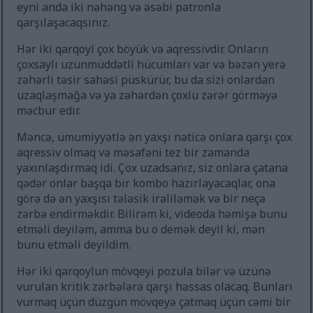
eyni anda iki nəhəng və əsəbi patronla
qarşılaşacaqsınız.
Hər iki qarqoyl çox böyük və aqressivdir. Onların
çoxsaylı uzunmüddətli hücumları var və bəzən yerə
zəhərli təsir sahəsi püskürür, bu da sizi onlardan
uzaqlaşmağa və ya zəhərdən çoxlu zərər görməyə
məcbur edir.
Məncə, ümumiyyətlə ən yaxşı nəticə onlara qarşı çox
aqressiv olmaq və məsafəni tez bir zamanda
yaxınlaşdırmaq idi. Çox uzadsanız, siz onlara çatana
qədər onlar başqa bir kombo hazırlayacaqlar, ona
görə də ən yaxşısı tələsik irəliləmək və bir neçə
zərbə endirməkdir. Bilirəm ki, videoda həmişə bunu
etməli deyiləm, amma bu o demək deyil ki, mən
bunu etməli deyildim.
Hər iki qarqoylun mövqeyi pozula bilər və üzünə
vurulan kritik zərbələrə qarşı həssas olacaq. Bunları
vurmaq üçün düzgün mövqeyə çatmaq üçün cəmi bir