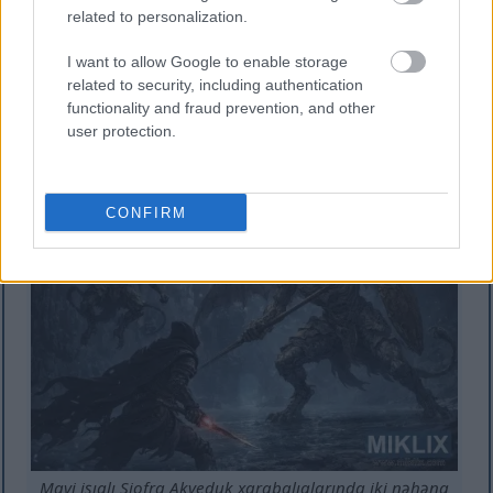
related to personalization.
Siofra Akveduk xarabalıqlarında, üzərində ucalan iki
I want to allow Google to enable storage
nəhəng Cəsur Qarqoylla qarşılaşan Qara Bıçaqla
related to security, including authentication
Qorxulmuş zirehinin anime üslubunda sənəti.
functionality and fraud prevention, and other
Daha çox məlumat və daha yüksək qətnamələr üçün
user protection.
şəklə klikləyin və ya vurun.
CONFIRM
Mavi işıqlı Siofra Akveduk xarabalıqlarında iki nəhəng