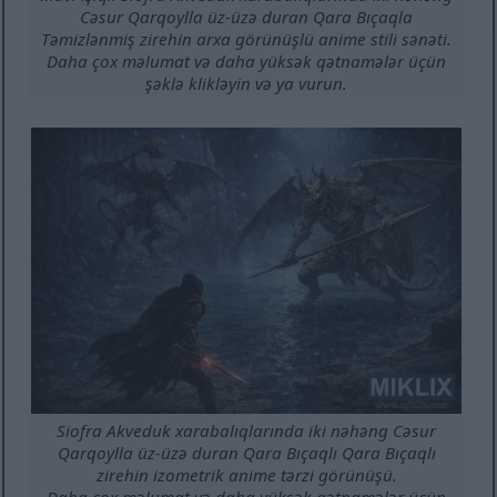
Cəsur Qarqoylla üz-üzə duran Qara Bıçaqla
Təmizlənmiş zirehin arxa görünüşlü anime stili sənəti.
Daha çox məlumat və daha yüksək qətnamələr üçün
şəklə klikləyin və ya vurun.
Siofra Akveduk xarabalıqlarında iki nəhəng Cəsur
Qarqoylla üz-üzə duran Qara Bıçaqlı Qara Bıçaqlı
zirehin izometrik anime tərzi görünüşü.
Daha çox məlumat və daha yüksək qətnamələr üçün