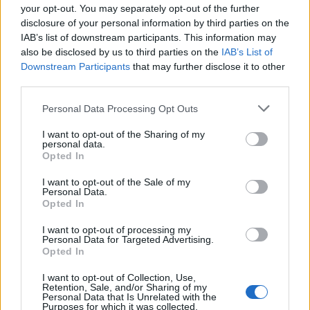
olmağı düşünə bilərsiniz.
your opt-out. You may separately opt-out of the further
disclosure of your personal information by third parties on the
Növbəti görüşə qədər, əyləncəli və xoşbəxt oyunlar!
IAB’s list of downstream participants. This information may
also be disclosed by us to third parties on the
IAB’s List of
Əgər bu videonu bəyəndinizsə,
YouTube
-da
Downstream Participants
that may further disclose it to other
bəyənmək və abunə olmaqla tamamilə möhtəşəm
third parties.
olmağı düşünün :-)
Please note that this website/app uses one or more Google
Personal Data Processing Opt Outs
services and may gather and store information including but
not limited to your visit or usage behaviour. You may click to
I want to opt-out of the Sharing of my
Bu boss döyüşündən ilhamlanan
personal data.
grant or deny consent to Google and its third-party tags to
Opted In
fan sənəti
use your data for below specified purposes in below Google
consent section.
I want to opt-out of the Sale of my
Personal Data.
Opted In
I want to opt-out of processing my
Personal Data for Targeted Advertising.
Opted In
I want to opt-out of Collection, Use,
Retention, Sale, and/or Sharing of my
Personal Data that Is Unrelated with the
Purposes for which it was collected.