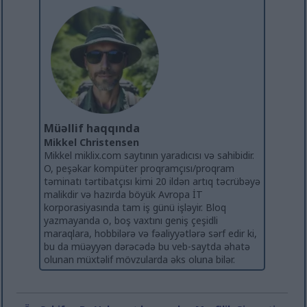
Müəllif haqqında
Mikkel Christensen
Mikkel miklix.com saytının yaradıcısı və sahibidir.
O, peşəkar kompüter proqramçısı/proqram
təminatı tərtibatçısı kimi 20 ildən artıq təcrübəyə
malikdir və hazırda böyük Avropa İT
korporasiyasında tam iş günü işləyir. Bloq
yazmayanda o, boş vaxtını geniş çeşidli
maraqlara, hobbilərə və fəaliyyətlərə sərf edir ki,
bu da müəyyən dərəcədə bu veb-saytda əhatə
olunan müxtəlif mövzularda əks oluna bilər.