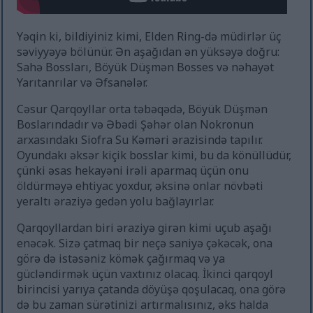
Yəqin ki, bildiyiniz kimi, Elden Ring-də müdirlər üç
səviyyəyə bölünür. Ən aşağıdan ən yüksəyə doğru:
Sahə Bossları, Böyük Düşmən Bosses və nəhayət
Yarıtanrılar və Əfsanələr.
Cəsur Qarqoyllar orta təbəqədə, Böyük Düşmən
Boslarındadır və Əbədi Şəhər olan Nokronun
arxasındakı Siofra Su Kəməri ərazisində tapılır.
Oyundakı əksər kiçik bosslar kimi, bu da könüllüdür,
çünki əsas hekayəni irəli aparmaq üçün onu
öldürməyə ehtiyac yoxdur, əksinə onlar növbəti
yeraltı əraziyə gedən yolu bağlayırlar.
Qarqoyllardan biri əraziyə girən kimi uçub aşağı
enəcək. Sizə çatmaq bir neçə saniyə çəkəcək, ona
görə də istəsəniz kömək çağırmaq və ya
gücləndirmək üçün vaxtınız olacaq. İkinci qarqoyl
birincisi yarıya çatanda döyüşə qoşulacaq, ona görə
də bu zaman sürətinizi artırmalısınız, əks halda