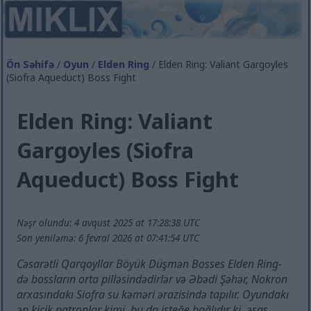
Ön Səhifə
/
Oyun
/
Elden Ring
/ Elden Ring: Valiant Gargoyles
(Siofra Aqueduct) Boss Fight
Elden Ring: Valiant
Gargoyles (Siofra
Aqueduct) Boss Fight
Nəşr olundu: 4 avqust 2025 at 17:28:38 UTC
Son yeniləmə: 6 fevral 2026 at 07:41:54 UTC
Cəsarətli Qarqoyllar Böyük Düşmən Bosses Elden Ring-
də bossların orta pilləsindədirlər və Əbədi Şəhər, Nokron
arxasındakı Siofra su kəməri ərazisində tapılır. Oyundakı
ən kiçik patronlar kimi, bu da isteğe bağlıdır ki, əsas