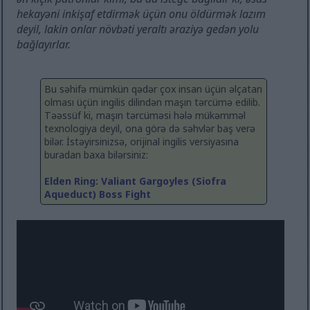
hekayəni inkişaf etdirmək üçün onu öldürmək lazım
deyil, lakin onlar növbəti yeraltı əraziyə gedən yolu
bağlayırlar.
Bu səhifə mümkün qədər çox insan üçün əlçatan
olması üçün ingilis dilindən maşın tərcümə edilib.
Təəssüf ki, maşın tərcüməsi hələ mükəmməl
texnologiya deyil, ona görə də səhvlər baş verə
bilər. İstəyirsinizsə, orijinal ingilis versiyasına
buradan baxa bilərsiniz:
Elden Ring: Valiant Gargoyles (Siofra
Aqueduct) Boss Fight