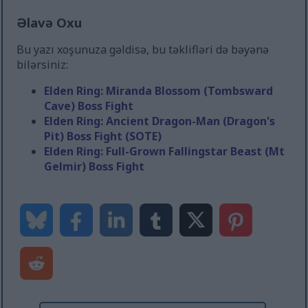
Əlavə Oxu
Bu yazı xoşunuza gəldisə, bu təklifləri də bəyənə
bilərsiniz:
Elden Ring: Miranda Blossom (Tombsward
Cave) Boss Fight
Elden Ring: Ancient Dragon-Man (Dragon's
Pit) Boss Fight (SOTE)
Elden Ring: Full-Grown Fallingstar Beast (Mt
Gelmir) Boss Fight