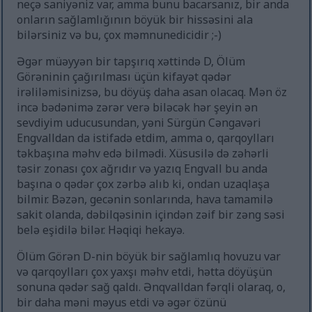
neçə saniyəniz var, amma bunu bacarsanız, bir anda
onların sağlamlığının böyük bir hissəsini ala
bilərsiniz və bu, çox məmnunedicidir ;-)
Əgər müəyyən bir tapşırıq xəttində D, Ölüm
Görəninin çağırılması üçün kifayət qədər
irəliləmisinizsə, bu döyüş daha asan olacaq. Mən öz
incə bədənimə zərər verə biləcək hər şeyin ən
sevdiyim uducusundan, yəni Sürgün Cəngavəri
Engvalldan da istifadə etdim, amma o, qarqoylları
təkbaşına məhv edə bilmədi. Xüsusilə də zəhərli
təsir zonası çox ağrıdır və yazıq Engvall bu anda
başına o qədər çox zərbə alıb ki, ondan uzaqlaşa
bilmir. Bəzən, gecənin sonlarında, hava tamamilə
sakit olanda, dəbilqəsinin içindən zəif bir zəng səsi
belə eşidilə bilər. Həqiqi hekayə.
Ölüm Görən D-nin böyük bir sağlamlıq hovuzu var
və qarqoylları çox yaxşı məhv etdi, hətta döyüşün
sonuna qədər sağ qaldı. Ənqvalldan fərqli olaraq, o,
bir daha məni məyus etdi və əgər özünü