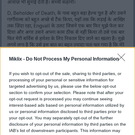
आवाज़ भी सुनाई देती है। सच्ची कहानी।
D, Beholder of Death, के पास बहुत बड़ा हेल्थ पूल है और उसने
गार्गॉयल्स को बहुत अच्छे से टैंक किया, यहाँ तक कि लड़ाई के आखिर
तक ज़िंदा रहा, Engvall के उलट जिसने एक बार फिर मुझे फेल कर
दिया और अगर उसने अपना काम ठीक से नहीं किया तो उसे एक बार
फिर मेरी सर्विस से हमेशा के लिए निकाल दिए जाने का खतरा है। मुझे
लगने लगा है कि उसे इस बात का बहुत ज़्यादा पता चल गया है कि मेरे
पास अभी बुलाने के लिए कुछ बेहतर नहीं है और वह इसका फ़ायदा
उठा रहा है।
Miklix -
Do Not Process My Personal Information
मैं ज़्यादातर डेक्सटेरिटी बिल्ड के तौर पर खेलता हूँ। मेरा मेली वेपन
If you wish to opt-out of the sale, sharing to third parties, or
गार्डियन का स्वॉर्डस्पीयर है जिसमें कीन एफिनिटी और सेक्रेड ब्लेड ऐश
processing of your personal or sensitive information for
ऑफ़ वॉर है। मेरे रेंज्ड वेपन लॉन्गबो और शॉर्टबो हैं। जब यह वीडियो
targeted advertising by us, please use the below opt-out
रिकॉर्ड किया गया था, तब मैं रून लेवल 85 पर था। मुझे सच में नहीं
section to confirm your selection. Please note that after your
पता कि इसे आम तौर पर सही माना जाता है या नहीं, लेकिन गेम की
opt-out request is processed you may continue seeing
डिफिकल्टी मुझे ठीक लगती है – मुझे वह स्वीट स्पॉट चाहिए जो माइंड-
interest-based ads based on personal information utilized by
नंबिंग ईज़ी-मोड न हो, लेकिन इतना मुश्किल भी न हो कि मैं घंटों तक
us or personal information disclosed to third parties prior to
एक ही बॉस पर अटका रहूँ, क्योंकि मुझे वह बिल्कुल भी मज़ेदार नहीं
your opt-out. You may separately opt-out of the further
लगता।
disclosure of your personal information by third parties on the
खैर, यह वैलिएंट गार्गॉयल्स वीडियो यहीं खत्म होता है। देखने के लिए
IAB’s list of downstream participants. This information may