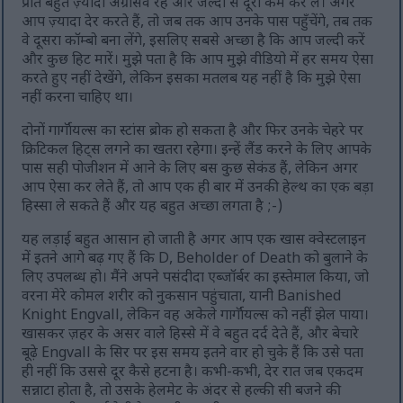
प्रति बहुत ज़्यादा अग्रेसिव रहें और जल्दी से दूरी कम कर लें। अगर
आप ज़्यादा देर करते हैं, तो जब तक आप उनके पास पहुँचेंगे, तब तक
वे दूसरा कॉम्बो बना लेंगे, इसलिए सबसे अच्छा है कि आप जल्दी करें
और कुछ हिट मारें। मुझे पता है कि आप मुझे वीडियो में हर समय ऐसा
करते हुए नहीं देखेंगे, लेकिन इसका मतलब यह नहीं है कि मुझे ऐसा
नहीं करना चाहिए था।
दोनों गार्गॉयल्स का स्टांस ब्रोक हो सकता है और फिर उनके चेहरे पर
क्रिटिकल हिट्स लगने का खतरा रहेगा। इन्हें लैंड करने के लिए आपके
पास सही पोजीशन में आने के लिए बस कुछ सेकंड हैं, लेकिन अगर
आप ऐसा कर लेते हैं, तो आप एक ही बार में उनकी हेल्थ का एक बड़ा
हिस्सा ले सकते हैं और यह बहुत अच्छा लगता है ;-)
यह लड़ाई बहुत आसान हो जाती है अगर आप एक खास क्वेस्टलाइन
में इतने आगे बढ़ गए हैं कि D, Beholder of Death को बुलाने के
लिए उपलब्ध हो। मैंने अपने पसंदीदा एब्जॉर्बर का इस्तेमाल किया, जो
वरना मेरे कोमल शरीर को नुकसान पहुंचाता, यानी Banished
Knight Engvall, लेकिन वह अकेले गार्गॉयल्स को नहीं झेल पाया।
खासकर ज़हर के असर वाले हिस्से में वे बहुत दर्द देते हैं, और बेचारे
बूढ़े Engvall के सिर पर इस समय इतने वार हो चुके हैं कि उसे पता
ही नहीं कि उससे दूर कैसे हटना है। कभी-कभी, देर रात जब एकदम
सन्नाटा होता है, तो उसके हेलमेट के अंदर से हल्की सी बजने की