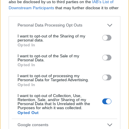
धन्यवाद। और वीडियो के लिए चैनल या miklix.com देखें। आप
also be disclosed by us to third parties on the
IAB’s List of
लाइक और सब्सक्राइब करके भी पूरी तरह से ऑसम बन सकते हैं।
Downstream Participants
that may further disclose it to other
third parties.
अगली बार तक, मज़े करें और हैप्पी गेमिंग करें!
Please note that this website/app uses one or more Google
Personal Data Processing Opt Outs
अगर आपको यह वीडियो पसंद आया, तो कृपया
YouTube
पर
services and may gather and store information including but
लाइक और सब्सक्राइब करके अपना शानदार योगदान दें :-)
not limited to your visit or usage behaviour. You may click to
I want to opt-out of the Sharing of my
personal data.
grant or deny consent to Google and its third-party tags to
Opted In
use your data for below specified purposes in below Google
consent section.
इस बॉस फाइट से प्रेरित फैन आर्ट
I want to opt-out of the Sale of my
Personal Data.
Opted In
I want to opt-out of processing my
Personal Data for Targeted Advertising.
Opted In
I want to opt-out of Collection, Use,
Retention, Sale, and/or Sharing of my
Personal Data that Is Unrelated with the
Purposes for which it was collected.
Opted Out
Google consents