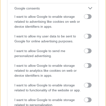
Fan art inspiré par ce combat de
boss
Google consents
I want to allow Google to enable storage
related to advertising like cookies on web or
device identifiers in apps.
I want to allow my user data to be sent to
Google for online advertising purposes.
I want to allow Google to send me
personalized advertising.
I want to allow Google to enable storage
related to analytics like cookies on web or
device identifiers in apps.
Illustration de style anime représentant l'armure
I want to allow Google to enable storage
Tarnished in Black Knife combattant deux Valiant
related to functionality of the website or app.
Gargoyles dans les ruines éclairées en bleu de
l'aqueduc de Siofra.
I want to allow Google to enable storage
Cliquez ou touchez l'image pour obtenir plus
related to personalization.