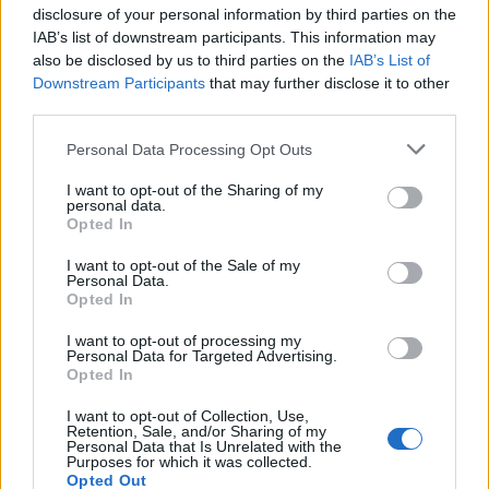
long et l'Arc court. J'étais niveau 85 en runes lors de
disclosure of your personal information by third parties on the
l'enregistrement de cette vidéo. Je ne sais pas
IAB’s list of downstream participants. This information may
vraiment si c'est considéré comme approprié, mais
also be disclosed by us to third parties on the
IAB’s List of
la difficulté du jeu me semble raisonnable : je
Downstream Participants
that may further disclose it to other
cherche le juste milieu, ni trop facile, ni trop difficile
third parties.
au point de rester bloqué des heures sur le même
boss, car je n'y trouve aucun intérêt.
Please note that this website/app uses one or more Google
Personal Data Processing Opt Outs
services and may gather and store information including but
Voilà, c'est la fin de cette vidéo sur Valiant
not limited to your visit or usage behaviour. You may click to
I want to opt-out of the Sharing of my
personal data.
Gargoyles. Merci de l'avoir regardée. N'hésitez pas à
grant or deny consent to Google and its third-party tags to
Opted In
visiter la chaîne ou miklix.com pour plus de vidéos.
use your data for below specified purposes in below Google
Et surtout, soutenez-nous en likant et en vous
consent section.
I want to opt-out of the Sale of my
abonnant !
Personal Data.
Opted In
À la prochaine, amusez-vous bien et bon jeu !
I want to opt-out of processing my
Personal Data for Targeted Advertising.
Si vous avez aimé cette vidéo, pensez à être
Opted In
complètement génial en aimant et en vous
abonnant sur
YouTube
:-)
I want to opt-out of Collection, Use,
Retention, Sale, and/or Sharing of my
Personal Data that Is Unrelated with the
Purposes for which it was collected.
Opted Out