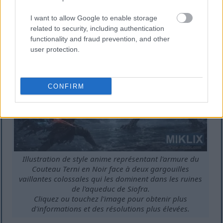
d'informations et des résolutions plus élevées.
I want to allow Google to enable storage
related to security, including authentication
functionality and fraud prevention, and other
user protection.
CONFIRM
Illustration de style anime représentant l'armure du
Couteau Terni en Noir face à deux gargouilles
vaillantes colossales qui les dominent dans les ruines
de l'aqueduc de Siofra.
Cliquez ou touchez l'image pour obtenir plus
d'informations et des résolutions plus élevées.