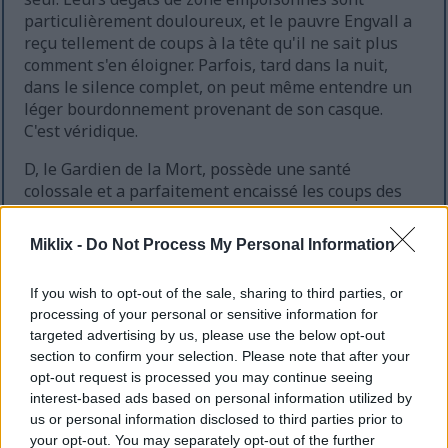
particulièrement douloureux, et le pauvre Engvall a
reçu tellement de coups à la tête qu'il ne sait plus
comment s'en éloigner. Parfois, tard dans la nuit,
dans le silence complet, on peut même entendre un
léger bourdonnement provenant de son casque.
C'est véridique.
D, le Gardien de la Mort, possède une santé
colossale et a parfaitement encaissé les coups des
gargouilles, survivant même jusqu'à la fin du
combat, contrairement à Engvall qui, une fois de
Miklix -
Do Not Process My Personal Information
plus, m'a déçu et risque à nouveau d'être renvoyé
définitivement s'il ne se ressaisit pas. Je commence
If you wish to opt-out of the sale, sharing to third parties, or
à me demander s'il n'a pas profité du fait que je n'ai
processing of your personal or sensitive information for
pas d'invocation plus efficace à disposition.
targeted advertising by us, please use the below opt-out
section to confirm your selection. Please note that after your
Je joue principalement avec un build axé sur la
opt-out request is processed you may continue seeing
Dextérité. Mon arme de mêlée est la Lance-épée du
interest-based ads based on personal information utilized by
Gardien avec l'affinité Aiguisée et la Lame sacrée
us or personal information disclosed to third parties prior to
Cendre de guerre. Mes armes à distance sont l'Arc
your opt-out. You may separately opt-out of the further