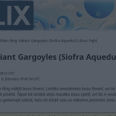
Elden Ring: Valiant Gargoyles (Siofra Aqueduct) Boss Fight
liant Gargoyles (Siofra Aquedu
:28:12 UTC
 6. februāris 07:41:54 UTC
n Ring vidējā bosu līmenī, Lielāko ienaidnieku bosu līmenī, un ti
pilsētā. Tāpat kā lielākā daļa mazāko bosu spēlē, arī šis ir neo
kšu galvenajā stāstā, taču tie bloķē ceļu uz nākamo pazemes zonu.