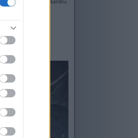
ar “Patīk” un abonējot kanālu.
t
YouTube
:-)