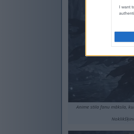
I want t
authenti
Anime stila fanu māksla, ku
Noklikšķini