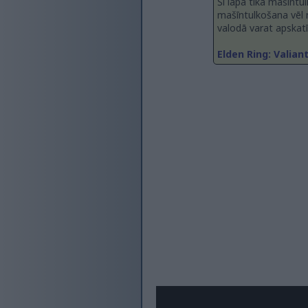
Šī lapa tika mašīntu
mašīntulkošana vēl na
valodā varat apskatīt
Elden Ring: Valian