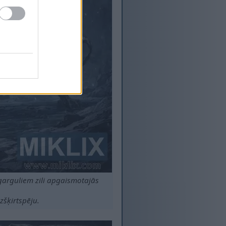
garguliem zili apgaismotajās
zšķirtspēju.