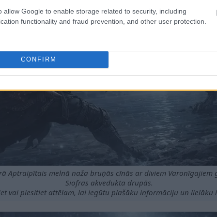
o allow Google to enable storage related to security, including
cation functionality and fraud prevention, and other user protection.
CONFIRM
rā Aptraipītais melnā naža bruņās cīnās ar diviem Varonīgajiem 
Siofras akvedukta drupās.
et vai piesitiet attēlam, lai iegūtu plašāku informāciju un lielāku i