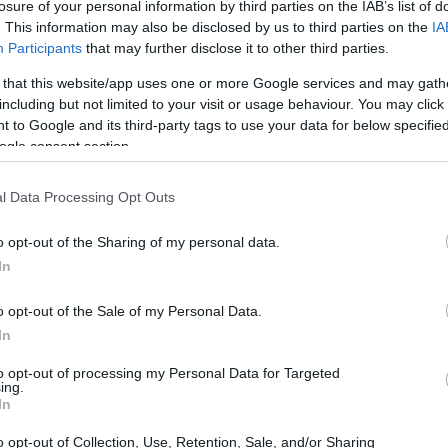
losure of your personal information by third parties on the IAB’s list of
pozīciju, lai tās notvertu, bet, ja jums tas izdodas, jūs var
. This information may also be disclosed by us to third parties on the
IA
n tas ir tik apmierinoši ;-)
Participants
that may further disclose it to other third parties.
ja esat pietiekami attīstījis noteiktu uzdevumu līniju, lai va
 that this website/app uses one or more Google services and may gath
 absorbētāju no visām lietām, kas citādi kaitētu manai maiga
including but not limited to your visit or usage behaviour. You may click 
š nespēja viens pats tankot gargulas. Īpaši indes iedarbības 
 to Google and its third-party tags to use your data for below specifi
rīdī ir saņēmis pārāk daudz sitienu pa galvu, lai zinātu, kad
ogle consent section.
klusums, no viņa ķiveres iekšpuses var dzirdēt pat vāju zvan
l Data Processing Opt Outs
īgu veselības rezervi un ļoti labi tankoja gargulas, pat izdzīv
ni atkal pievīla un atkal riskē tikt atlaists no mana dienest
o opt-out of the Sharing of my personal data.
a viņš ir pārāk apzinājies faktu, ka man pašlaik nav nekā l
In
terity tipa spēlētājs. Mans tuvcīņas ierocis ir Guardian's S
o opt-out of the Sale of my Personal Data.
 tālās darbības ieroči ir Longbow un Shortbow. Kad šis video
In
liecināts, vai tas parasti tiek uzskatīts par atbilstošu, be
timālo līmeni, kas nav prātu nomācošs viegls režīms, bet arī 
to opt-out of processing my Personal Data for Targeted
ing.
aša bosa, jo tas man nemaz nešķiet jautri.
In
liant Gargoyles video beigas. Paldies par skatīšanos. Apskati
o opt-out of Collection, Use, Retention, Sale, and/or Sharing