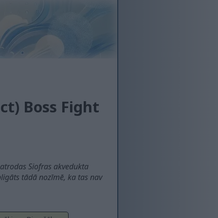
ct) Boss Fight
e atrodas Siofras akvedukta
bligāts tādā nozīmē, ka tas nav