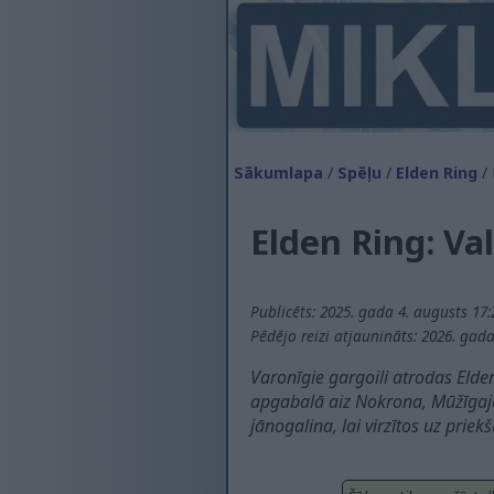
Sākumlapa
/
Spēļu
/
Elden Ring
/ 
Elden Ring: Va
Publicēts: 2025. gada 4. augusts 17
Pēdējo reizi atjaunināts: 2026. gada
Varonīgie gargoili atrodas Elde
apgabalā aiz Nokrona, Mūžīgajā 
jānogalina, lai virzītos uz prie