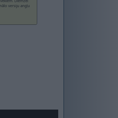
ilvēkiem. Diemžēl
inālo versiju angļu