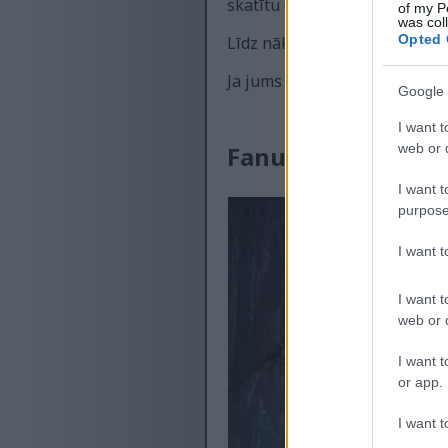
skatītu citus videoklipus. Jūs
of my P
was col
Opted 
Līdz nākamajai reizei, lai ju
Ja jums patika šis video, lūdz
Google 
I want t
web or d
Fanu māksla, iedve
I want t
purpose
I want 
I want t
web or d
I want t
or app.
I want t