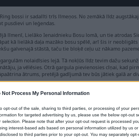
 Ring bossi ir sadalīti trīs līmeņos. No zemākā līdz augstākaj
ot pusdievi un leģendas.
ējā līmenī, Lielāko Ienaidnieku Bosu lomā, un tie atrodas S
pat kā lielākā daļa mazāko bosu spēlē, arī šis ir neobligāts
riekšu galvenajā stāstā, taču tie bloķē ceļu uz nākamo pazem
 gargulām nolaidīsies lejā. Tā nokļūs līdz tevim dažu sekunžu
inātāju, ja vēlēsies. Otrā gargula pievienosies cīņai, kad pi
 jāpaātrina ātrums, pretējā gadījumā tev būs jātiek galā ar 
n agresīvas. Tām ir vairāki tālas iedarbības uzbrukumi, un tā
 Not Process My Personal Information
es, liekot jums attālināties no tām vai ciest lielu kaitējumu
to opt-out of the sale, sharing to third parties, or processing of your per
k darbojas būt ļoti agresīvam pret viņiem un ātri samazināt a
formation for targeted advertising by us, please use the below opt-out s
ināciju, līdz brīdim, kad viņus sasniegsiet, tāpēc vislabāk i
r selection. Please note that after your opt-out request is processed y
neredzēsiet mani darām visu laiku video, bet tas nenozīmē, ka
eing interest-based ads based on personal information utilized by us or
disclosed to third parties prior to your opt-out. You may separately opt-
u, un tad tās būs neaizsargātas pret kritiskiem sitieniem sej