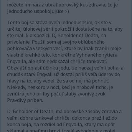
môžete im naraz ubrať obrovský kus zdravia, čo je
jednoducho uspokojujúce ;-)
Tento boj sa stáva oveľa jednoduchším, ak ste v
určitej úlohovej sérii pokročili dostatočne na to, aby
ste mali k dispozícii D, Beholder of Death, na
privolanie. Použil som aj svojho obľúbeného
pohlcovača všetkých vecí, ktoré by inak zranili moje
vlastné krehké telo, konkrétne Vyhnaného rytiera
Engvalla, ale sám nedokázal chrliče tankovať.
Obzvlášť oblasť účinku jedu, tie naozaj veľmi bolia, a
chudák starý Engvall už dostal príliš veľa úderov do
hlavy na to, aby vedel, že sa od nej má pohnúť.
Niekedy, neskoro v noci, keď je hrobové ticho, je
zvnútra jeho prilby počuť slabý zvonivý zvuk.
Pravdivý príbeh.
D, Beholder of Death, má obrovské zásoby zdravia a
veľmi dobre tankoval chrliče, dokonca prežil až do
konca boja, na rozdiel od Engvalla, ktorý ma opäť
sklamal a opäť mu hrozí trvalé vyhodenie z mojej