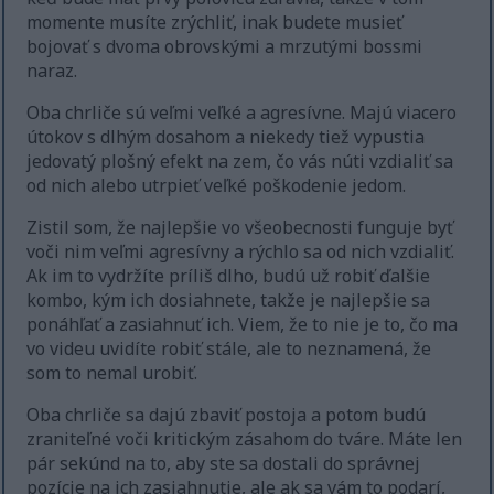
momente musíte zrýchliť, inak budete musieť
bojovať s dvoma obrovskými a mrzutými bossmi
naraz.
Oba chrliče sú veľmi veľké a agresívne. Majú viacero
útokov s dlhým dosahom a niekedy tiež vypustia
jedovatý plošný efekt na zem, čo vás núti vzdialiť sa
od nich alebo utrpieť veľké poškodenie jedom.
Zistil som, že najlepšie vo všeobecnosti funguje byť
voči nim veľmi agresívny a rýchlo sa od nich vzdialiť.
Ak im to vydržíte príliš dlho, budú už robiť ďalšie
kombo, kým ich dosiahnete, takže je najlepšie sa
ponáhľať a zasiahnuť ich. Viem, že to nie je to, čo ma
vo videu uvidíte robiť stále, ale to neznamená, že
som to nemal urobiť.
Oba chrliče sa dajú zbaviť postoja a potom budú
zraniteľné voči kritickým zásahom do tváre. Máte len
pár sekúnd na to, aby ste sa dostali do správnej
pozície na ich zasiahnutie, ale ak sa vám to podarí,