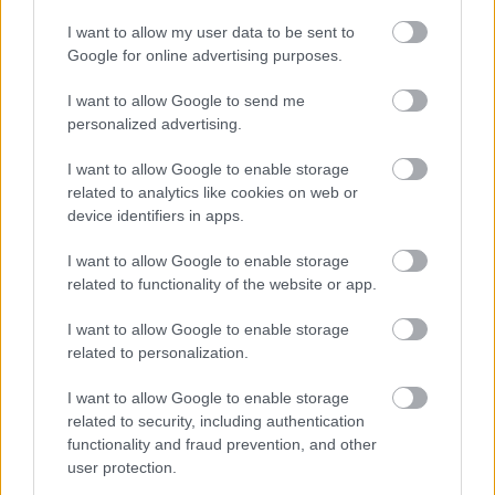
I want to allow my user data to be sent to
Google for online advertising purposes.
I want to allow Google to send me
personalized advertising.
Fanúšikovské umenie v štýle anime, na ktorom je
I want to allow Google to enable storage
Poškvrnený v brnení čierneho noža bojujúci s dvoma
related to analytics like cookies on web or
statočnými chrličmi v modro osvetlených ruinách
device identifiers in apps.
akvaduktu Siofra.
Kliknutím alebo ťuknutím na obrázok získate ďalšie
I want to allow Google to enable storage
informácie a vyššie rozlíšenie.
related to functionality of the website or app.
I want to allow Google to enable storage
related to personalization.
I want to allow Google to enable storage
related to security, including authentication
functionality and fraud prevention, and other
user protection.