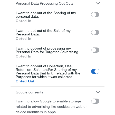
Please note that this website/app uses one or more Google
Personal Data Processing Opt Outs
services and may gather and store information including but
Do nabudúce, prajem príjemnú zábavu a príjemné
not limited to your visit or usage behaviour. You may click to
I want to opt-out of the Sharing of my
hranie!
personal data.
grant or deny consent to Google and its third-party tags to
Opted In
use your data for below specified purposes in below Google
Ak sa vám toto video páčilo, zvážte prosím, či ste
consent section.
úplne úžasní tým, že ho na
YouTube
lajknete a
I want to opt-out of the Sale of my
Personal Data.
odoberiete :-)
Opted In
I want to opt-out of processing my
Personal Data for Targeted Advertising.
Fanúšikovské umenie
Opted In
inšpirované týmto súbojom s
I want to opt-out of Collection, Use,
Retention, Sale, and/or Sharing of my
bossom
Personal Data that Is Unrelated with the
Purposes for which it was collected.
Opted Out
Google consents
I want to allow Google to enable storage
related to advertising like cookies on web or
device identifiers in apps.