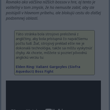
Rovnako ako väčšina nižších bossov v hre, aj tento je
voliteľný v tom zmysle, že ho nemusíte zabiť, aby ste
postúpili v hlavnom príbehu, ale blokujú cestu do ďalšej
podzemnej oblasti.
Táto stránka bola strojovo preložená z
angličtiny, aby bola prístupná čo najväčšiemu
počtu ľudí. Žiaľ, strojový preklad ešte nie je
dokonalá technológia, takže sa môžu vyskytnúť
chyby. Ak chcete, môžete si pozrieť pôvodnú
anglickú verziu tu:
Elden Ring: Valiant Gargoyles (Siofra
Aqueduct) Boss Fight