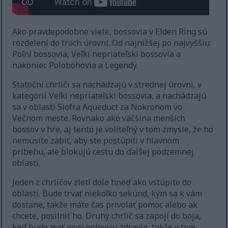
Ako pravdepodobne viete, bossovia v Elden Ring sú
rozdelení do troch úrovní. Od najnižšej po najvyššiu:
Poľní bossovia, Veľkí nepriateľskí bossovia a
nakoniec Polobohovia a Legendy.
Statoční chrliči sa nachádzajú v strednej úrovni, v
kategórii Veľkí nepriateľskí bossovia, a nachádzajú
sa v oblasti Siofra Aqueduct za Nokronom vo
Večnom meste. Rovnako ako väčšina menších
bossov v hre, aj tento je voliteľný v tom zmysle, že ho
nemusíte zabiť, aby ste postúpili v hlavnom
príbehu, ale blokujú cestu do ďalšej podzemnej
oblasti.
Jeden z chrličov zletí dole hneď ako vstúpite do
oblasti. Bude trvať niekoľko sekúnd, kým sa k vám
dostane, takže máte čas privolať pomoc alebo ak
chcete, posilniť ho. Druhý chrlič sa zapojí do boja,
keď bude mať prvý polovicu zdravia, takže v tom