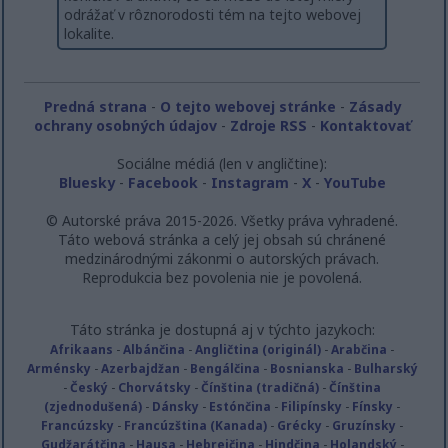
odrážať v rôznorodosti tém na tejto webovej
lokalite.
Predná strana
-
O tejto webovej stránke
-
Zásady
ochrany osobných údajov
-
Zdroje RSS
-
Kontaktovať
Sociálne médiá (len v angličtine):
Bluesky
-
Facebook
-
Instagram
-
X
-
YouTube
© Autorské práva 2015-2026. Všetky práva vyhradené.
Táto webová stránka a celý jej obsah sú chránené
medzinárodnými zákonmi o autorských právach.
Reprodukcia bez povolenia nie je povolená.
Táto stránka je dostupná aj v týchto jazykoch:
Afrikaans
-
Albánčina
-
Angličtina (originál)
-
Arabčina
-
Arménsky
-
Azerbajdžan
-
Bengálčina
-
Bosnianska
-
Bulharský
-
Český
-
Chorvátsky
-
Čínština (tradičná)
-
Čínština
(zjednodušená)
-
Dánsky
-
Estónčina
-
Filipínsky
-
Fínsky
-
Francúzsky
-
Francúzština (Kanada)
-
Grécky
-
Gruzínsky
-
Gudžarátčina
-
Hausa
-
Hebrejčina
-
Hindčina
-
Holandský
-