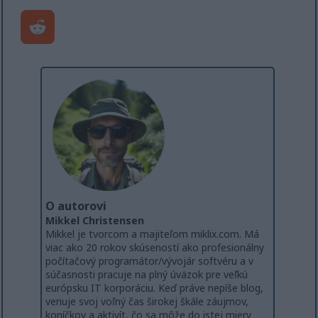
O autorovi
Mikkel Christensen
Mikkel je tvorcom a majiteľom miklix.com. Má
viac ako 20 rokov skúseností ako profesionálny
počítačový programátor/vývojár softvéru a v
súčasnosti pracuje na plný úväzok pre veľkú
európsku IT korporáciu. Keď práve nepíše blog,
venuje svoj voľný čas širokej škále záujmov,
koníčkov a aktivít, čo sa môže do istej miery