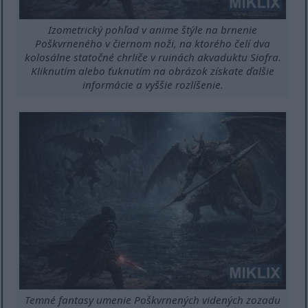
Izometrický pohľad v anime štýle na brnenie
Poškvrneného v čiernom noži, na ktorého čelí dva
kolosálne statočné chrliče v ruinách akvaduktu Siofra.
Kliknutím alebo ťuknutím na obrázok získate ďalšie
informácie a vyššie rozlíšenie.
Temné fantasy umenie Poškvrnených videných zozadu