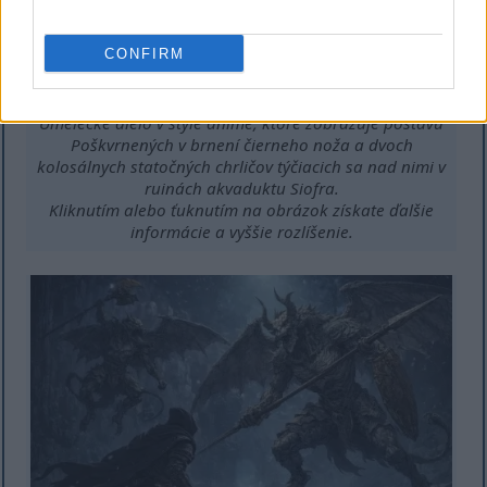
CONFIRM
Umelecké dielo v štýle anime, ktoré zobrazuje postavu
Poškvrnených v brnení čierneho noža a dvoch
kolosálnych statočných chrličov týčiacich sa nad nimi v
ruinách akvaduktu Siofra.
Kliknutím alebo ťuknutím na obrázok získate ďalšie
informácie a vyššie rozlíšenie.