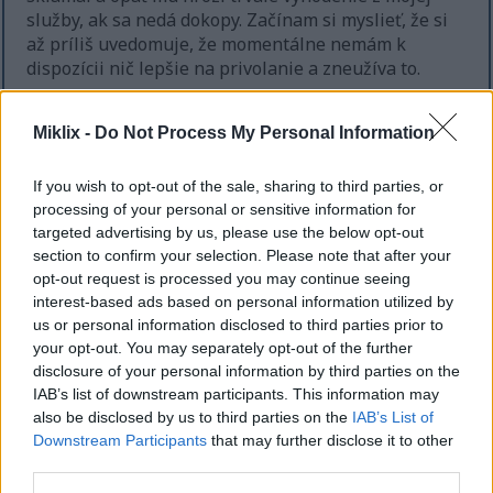
služby, ak sa nedá dokopy. Začínam si myslieť, že si
až príliš uvedomuje, že momentálne nemám k
dispozícii nič lepšie na privolanie a zneužíva to.
Hrám prevažne za Obratnosť. Mojou zbraňou na
blízko je Guardian's Swordspear s Keen afinitou a
Miklix -
Do Not Process My Personal Information
Sacred Blade Ash of War. Moje zbrane na diaľku sú
Longbow a Shortbow. Keď bolo toto video natočené,
If you wish to opt-out of the sale, sharing to third parties, or
mal som runovú úroveň 85. Nie som si istý, či sa to
processing of your personal or sensitive information for
všeobecne považuje za vhodné, ale obtiažnosť hry
targeted advertising by us, please use the below opt-out
sa mi zdá primeraná – chcem tú správnu strednú
section to confirm your selection. Please note that after your
úroveň, ktorá nie je otupujúca v ľahkom režime, ale
opt-out request is processed you may continue seeing
zároveň nie taká náročná, aby som bol na tom istom
interest-based ads based on personal information utilized by
us or personal information disclosed to third parties prior to
bossovi uviaznutý celé hodiny, pretože to vôbec
your opt-out. You may separately opt-out of the further
nevidím zábavné.
disclosure of your personal information by third parties on the
Každopádne, toto je koniec videa o statočných
IAB’s list of downstream participants. This information may
chrličoch. Ďakujem za sledovanie. Pozrite si kanál
also be disclosed by us to third parties on the
IAB’s List of
alebo miklix.com, kde nájdete ďalšie videá. Môžete
Downstream Participants
that may further disclose it to other
third parties.
dokonca zvážiť, že budete úplne úžasní, ak dáte lajk
a odoberiete si ich.