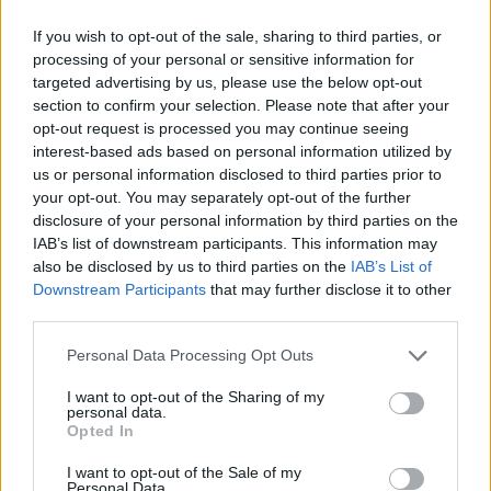
να καλέσω και το εκμεταλλεύεται.
If you wish to opt-out of the sale, sharing to third parties, or
Παίζω κυρίως με build Dexterity. Το όπλο μάχης
processing of your personal or sensitive information for
σώμα με σώμα μου είναι το Guardian's Swordspear
targeted advertising by us, please use the below opt-out
με Keen affinity και το Sacred Blade Ash of War. Τα
section to confirm your selection. Please note that after your
όπλα εξ αποστάσεως μου είναι το Longbow και το
opt-out request is processed you may continue seeing
Shortbow. Ήμουν στο επίπεδο ρούνων 85 όταν
interest-based ads based on personal information utilized by
ηχογραφήθηκε αυτό το βίντεο. Δεν είμαι σίγουρος
us or personal information disclosed to third parties prior to
αν αυτό θεωρείται γενικά κατάλληλο, αλλά η
your opt-out. You may separately opt-out of the further
δυσκολία του παιχνιδιού μου φαίνεται λογική -
disclosure of your personal information by third parties on the
θέλω το ιδανικό σημείο που να μην είναι
IAB’s list of downstream participants. This information may
also be disclosed by us to third parties on the
IAB’s List of
κουραστικό στην εύκολη λειτουργία, αλλά και όχι
Downstream Participants
that may further disclose it to other
τόσο δύσκολο που να είμαι κολλημένος στο ίδιο
third parties.
boss για ώρες, καθώς δεν το βρίσκω καθόλου
διασκεδαστικό.
Please note that this website/app uses one or more Google
Personal Data Processing Opt Outs
services and may gather and store information including but
Τέλος πάντων, αυτό είναι το τέλος αυτού του
not limited to your visit or usage behaviour. You may click to
I want to opt-out of the Sharing of my
βίντεο των Valiant Gargoyles. Ευχαριστώ που
personal data.
grant or deny consent to Google and its third-party tags to
παρακολουθήσατε. Ρίξτε μια ματιά στο κανάλι ή
Opted In
use your data for below specified purposes in below Google
στο miklix.com για περισσότερα βίντεο. Θα
consent section.
I want to opt-out of the Sale of my
μπορούσατε ακόμη και να σκεφτείτε να γίνετε
Personal Data.