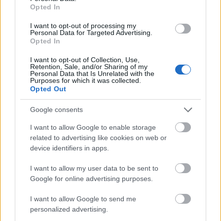
εντελώς καταπληκτικοί κάνοντας Like και
Opted In
κάνοντας Subscribe.
I want to opt-out of processing my
Personal Data for Targeted Advertising.
Μέχρι την επόμενη φορά, καλή διασκέδαση και
Opted In
καλό παιχνίδι!
I want to opt-out of Collection, Use,
Αν σας άρεσε αυτό το βίντεο, παρακαλώ σκεφτείτε
Retention, Sale, and/or Sharing of my
Personal Data that Is Unrelated with the
να γίνετε εντελώς φοβεροί κάνοντας Liking και
Purposes for which it was collected.
Subscribing στο
YouTube
:-)
Opted Out
Google consents
Fan art εμπνευσμένο από αυτή
I want to allow Google to enable storage
τη μάχη με αρχηγούς
related to advertising like cookies on web or
device identifiers in apps.
I want to allow my user data to be sent to
Google for online advertising purposes.
I want to allow Google to send me
personalized advertising.