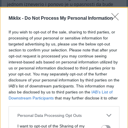
jednom izneverio i ponovo je u opasnosti da bude
trajno otpušten iz moje službe ako se ne sabere.
Počinjem da mislim da je postao previše svestan
Miklix -
Do Not Process My Personal Information
činjenice da trenutno nemam nešto bolje na
raspolaganju za pozivanje i da to koristi.
If you wish to opt-out of the sale, sharing to third parties, or
processing of your personal or sensitive information for
Igram kao uglavnom Spretnost graditi. Moje oružje
targeted advertising by us, please use the below opt-out
za blisku borbu je Guardian's Swordspear sa oštrim
section to confirm your selection. Please note that after your
afinitetom i Sacred Blade Ash of War. Moje oružje na
opt-out request is processed you may continue seeing
daljinu su Longbov i Shortbov. Bio sam na nivou
interest-based ads based on personal information utilized by
runa 85 kada je snimljen ovaj video. Nisam baš
us or personal information disclosed to third parties prior to
siguran da li se to generalno smatra prikladnim, ali
your opt-out. You may separately opt-out of the further
težina igre mi se čini razumnom – želim slatku
disclosure of your personal information by third parties on the
tačku koja nije zatupljujuća u lakom modu, ali i nije
IAB’s list of downstream participants. This information may
toliko teška da ću satima biti zaglavljen na istom
also be disclosed by us to third parties on the
IAB’s List of
šefu, jer mi to uopšte nije zabavno.
Downstream Participants
that may further disclose it to other
third parties.
U svakom slučaju, ovo je kraj ovog Valiant Gargoyles
videa. Hvala na gledanju. Pogledajte kanal ili
Please note that this website/app uses one or more Google
Personal Data Processing Opt Outs
miklix.com za više video zapisa. Možete čak i da
services and may gather and store information including but
razmislite o tome da ste potpuno sjajni od
not limited to your visit or usage behaviour. You may click to
I want to opt-out of the Sharing of my