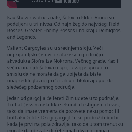
Kao što verovatno znate, šefovi u Elden Ringu su
podeljeni u tri nivoa. Od najnižeg do najvišeg: Field
Bosses, Greater Enemy Bosses i na kraju Demigods
and Legends.
Valiant Gargoyles su u srednjem sloju, Veći
neprijateljski šefovi, i nalaze se u području
akvadukta Siofra iza Nokrona, Večnog grada. Kao i
većina manjih šefova u igri, i ovaj je opcioni u
smislu da ne morate da ga ubijete da biste
unapredili glavnu priču, ali oni blokiraju put do
sledećeg podzemnog područja.
Jedan od gargojla će leteti čim uđete u to područje.
Trebat će vam nekoliko sekundi da stignete do vas,
tako da imate vremena da pozovete neku pomoć ili
buff ako želite. Drugi gargojl će se pridružiti borbi
kada je prvi na pola zdravlja, tako da u tom trenutku
morate da ubrzate ili ćete imati dva ogromna i