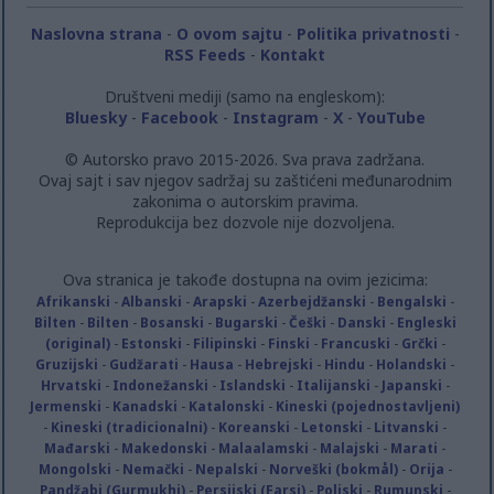
Naslovna strana
-
O ovom sajtu
-
Politika privatnosti
-
RSS Feeds
-
Kontakt
Društveni mediji (samo na engleskom):
Bluesky
-
Facebook
-
Instagram
-
X
-
YouTube
© Autorsko pravo 2015-2026. Sva prava zadržana.
Ovaj sajt i sav njegov sadržaj su zaštićeni međunarodnim
zakonima o autorskim pravima.
Reprodukcija bez dozvole nije dozvoljena.
Ova stranica je takođe dostupna na ovim jezicima:
Afrikanski
-
Albanski
-
Arapski
-
Azerbejdžanski
-
Bengalski
-
Bilten
-
Bilten
-
Bosanski
-
Bugarski
-
Češki
-
Danski
-
Engleski
(original)
-
Estonski
-
Filipinski
-
Finski
-
Francuski
-
Grčki
-
Gruzijski
-
Gudžarati
-
Hausa
-
Hebrejski
-
Hindu
-
Holandski
-
Hrvatski
-
Indonežanski
-
Islandski
-
Italijanski
-
Japanski
-
Jermenski
-
Kanadski
-
Katalonski
-
Kineski (pojednostavljeni)
-
Kineski (tradicionalni)
-
Koreanski
-
Letonski
-
Litvanski
-
Mađarski
-
Makedonski
-
Malaalamski
-
Malajski
-
Marati
-
Mongolski
-
Nemački
-
Nepalski
-
Norveški (bokmål)
-
Orija
-
Pandžabi (Gurmukhi)
-
Persijski (Farsi)
-
Poljski
-
Rumunski
-