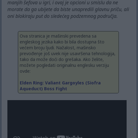
manjih šefova u igri, i ovaj je opcioni u smislu da ne
morate da ga ubijete da biste unapredili glavnu priču, ali
oni blokiraju put do sledećeg podzemnog područja.
Ova stranica je mašinski prevedena sa
engleskog jezika kako bi bila dostupna što
većem broju ljudi. Nažalost, mašinsko
prevođenje još uvek nije usavršena tehnologija,
tako da može doći do grešaka. Ako želite,
možete pogledati originalnu englesku verziju
ovde:
Elden Ring: Valiant Gargoyles (Siofra
Aqueduct) Boss Fight