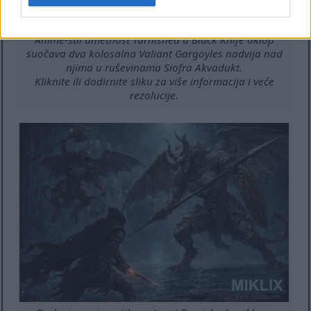
Anime-stil umetnost Tarnished u Black Knife oklop
suočava dva kolosalna Valiant Gargoyles nadvija nad
njima u ruševinama Siofra Akvadukt.
Kliknite ili dodirnite sliku za više informacija i veće
rezolucije.