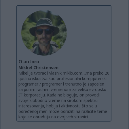
O autoru
Mikkel Christensen
Mikel je tvorac i vlasnik miklix.com. Ima preko 20
godina iskustva kao profesionalni kompjuterski
programer / programer i trenutno je zaposlen
sa punim radnim vremenom za veliku evropsku
IT korporaciju. Kada ne bloguje, on provodi
svoje slobodno vreme na širokom spektru
interesovanja, hobija i aktivnosti, što se u
određenoj meri može odraziti na različite teme
koje se obrađuju na ovoj veb stranici.