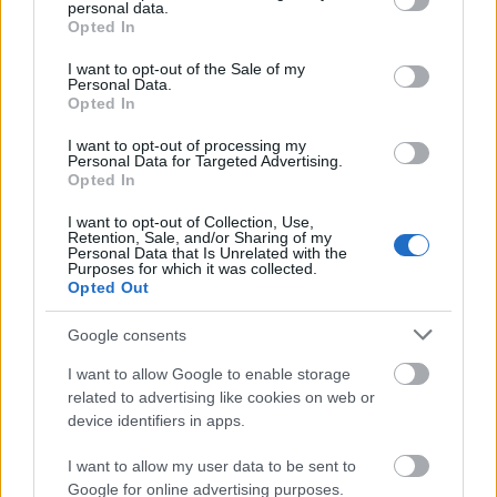
personal data.
grant or deny consent to Google and its third-party tags to
lajkovanja i pretplate.
Opted In
use your data for below specified purposes in below Google
Do sledećeg puta, zabavite se i srećno igranje!
consent section.
I want to opt-out of the Sale of my
Personal Data.
Ako vam se dopao ovaj video, molimo vas da
Opted In
razmislite o tome da budete potpuno sjajni
I want to opt-out of processing my
lajkanjem i pretplatom na
YouTube
:-)
Personal Data for Targeted Advertising.
Opted In
I want to opt-out of Collection, Use,
Fan art inspirisan ovom boss
Retention, Sale, and/or Sharing of my
Personal Data that Is Unrelated with the
borbi
Purposes for which it was collected.
Opted Out
Google consents
I want to allow Google to enable storage
related to advertising like cookies on web or
device identifiers in apps.
I want to allow my user data to be sent to
Google for online advertising purposes.