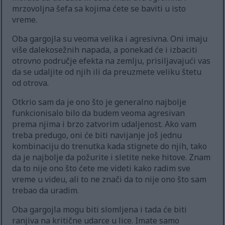
mrzovoljna šefa sa kojima ćete se baviti u isto
vreme.
Oba gargojla su veoma velika i agresivna. Oni imaju
više dalekosežnih napada, a ponekad će i izbaciti
otrovno područje efekta na zemlju, prisiljavajući vas
da se udaljite od njih ili da preuzmete veliku štetu
od otrova.
Otkrio sam da je ono što je generalno najbolje
funkcionisalo bilo da budem veoma agresivan
prema njima i brzo zatvorim udaljenost. Ako vam
treba predugo, oni će biti navijanje još jednu
kombinaciju do trenutka kada stignete do njih, tako
da je najbolje da požurite i sletite neke hitove. Znam
da to nije ono što ćete me videti kako radim sve
vreme u videu, ali to ne znači da to nije ono što sam
trebao da uradim.
Oba gargojla mogu biti slomljena i tada će biti
ranjiva na kritične udarce u lice. Imate samo