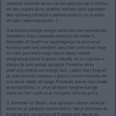
nekoliko sekundi da se u pravu poziciju da ih sletite,
ali ako uspete da to uradite, možete uzeti ogroman
deo njihovog zdravlja u jednom potezu i to je samo
oh tako zadovoljavajuće ;-)
Ova borba postaje mnogo lakša ako ste napredovali
određenu liniju zadataka dovoljno da imate D,
Beholder of Death na raspolaganju za pozivanje.
Koristio sam svoj omiljeni apsorber svih stvari koje
bi inače povredile moje nežno meso, naime
prognanog viteza Engvala, takođe, ali on nije bio u
stanju da sam potopi gargojle. Posebno otrov
područje efekta oni mnogo boli, i jadni stari Engvall
je uzeo previše udaraca u glavu u ovom trenutku da
zna da se udalji od njega. Ponekad, kasno noću kada
je mrtva tišina, iz unutrašnjosti njegove kacige
može se čuti i slab zvuk zvonjave. Istinita priča.
D, Beholder of Death, ima ogroman bazen zdravlja i
tankirao je gargojle veoma dobro, čak je preživeo do
kraja borbe, za razliku od Engvala koji me je još