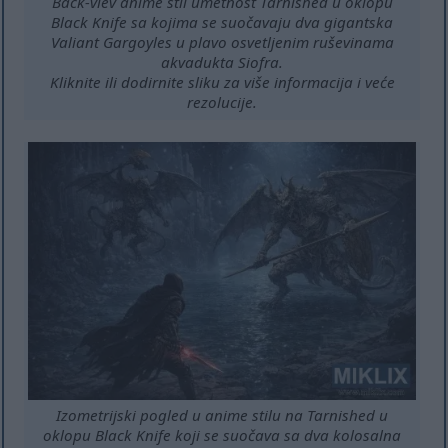
Back-viev anime stil umetnost Tarnished u oklopu
Black Knife sa kojima se suočavaju dva gigantska
Valiant Gargoyles u plavo osvetljenim ruševinama
akvadukta Siofra.
Kliknite ili dodirnite sliku za više informacija i veće
rezolucije.
Izometrijski pogled u anime stilu na Tarnished u
oklopu Black Knife koji se suočava sa dva kolosalna