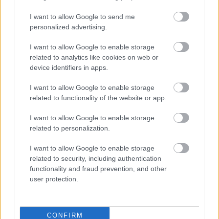
I want to allow Google to send me
personalized advertising.
I want to allow Google to enable storage
Anime stil fan art Tarnished u Black Knife oklop bori
related to analytics like cookies on web or
dva Valiant Gargoyles u plavo osvetljenim ruševinama
device identifiers in apps.
Siofra Akvadukt.
Kliknite ili dodirnite sliku za više informacija i veće
I want to allow Google to enable storage
rezolucije.
related to functionality of the website or app.
I want to allow Google to enable storage
related to personalization.
I want to allow Google to enable storage
related to security, including authentication
functionality and fraud prevention, and other
user protection.
CONFIRM