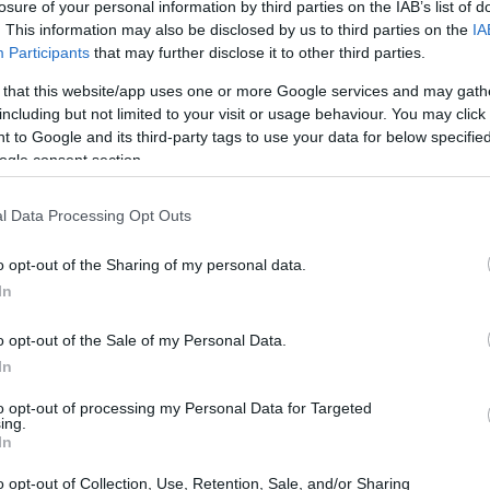
losure of your personal information by third parties on the IAB’s list of
 수호자 D를 소환할 수 있게 되면 이 전투는 훨씬 쉬워집니다. 저는
. This information may also be disclosed by us to third parties on the
IA
데려갔지만, 그 혼자서는 가고일들을 감당할 수 없었습니다. 특히 독
Participants
that may further disclose it to other third parties.
공격을 맞아서 피하는 법조차 잊어버렸습니다. 가끔 한밤중에 적막할 
 that this website/app uses one or more Google services and may gath
입니다.
including but not limited to your visit or usage behaviour. You may click 
 to Google and its third-party tags to use your data for below specifi
 자랑하며 가고일들을 아주 잘 막아냈고, 심지어 전투 끝까지 살아남
ogle consent section.
면 영구 해고될 위기에 처해 있습니다. 제가 지금 당장 더 나은 소환
것 같습니다.
l Data Processing Opt Outs
플레이합니다. 근접 무기는 예리한 친화력을 가진 수호자의 검창과 
입니다. 이 영상은 제가 플레이할 당시 룬 레벨이 85였습니다. 이 레
o opt-out of the Sharing of my personal data.
집니다. 너무 쉬워서 지루하지도 않고, 그렇다고 한 보스에게 몇 시
In
o opt-out of the Sale of my Personal Data.
은 끝입니다. 시청해 주셔서 감사합니다. 더 많은 영상을 보시려면 채널
In
면 정말 최고일 거예요!
to opt-out of processing my Personal Data for Targeted
ing.
!
In
ube
에서 좋아요와 구독을 눌러주세요 :-)
o opt-out of Collection, Use, Retention, Sale, and/or Sharing