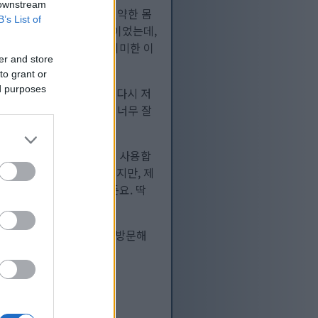
 downstream
 제가 가장 아끼는, 제 연약한 몸
B’s List of
 범위 공격은 정말 치명적이었는데,
때면 그의 투구 안에서 희미한 이
er and store
to grant or
ed purposes
았습니다. 반면 엥발은 또다시 저
수가 없다는 사실을 엥발이 너무 잘
성스러운 검인 전쟁의 재를 사용합
벨이 적절한지는 잘 모르겠지만, 제
간씩 매달리는 것도 싫거든요. 딱
이나 miklix.com을 방문해