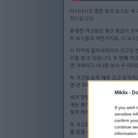
아시다시피 엘든 링의 보스는 세 
전드입니다.
용맹한 가고일은 중간 등급의 강력
위 보스들과 마찬가지로, 이 보스
이 지역에 들어서자마자 가고일 한
간을 벌 수 있습니다. 두 번째 
면 거대하고 사나운 보스 두 마리
두 가고일 모두 매우 크고 공격적
면 큰 피해를 입을 수 있습니다.
Miklix -
Do
제가 경험한 바로는, 상대에게 매
대는 제가 따라잡을 때쯤이면 이미
If you wish 
렇게 하지는 않지만, 그렇다고 해
sensitive in
confirm you
두 가고일 모두 자세를 무너뜨릴 
continue se
를 잡을 시간은 단 몇 초밖에 없지
information 