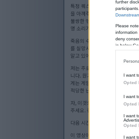
further disc
특정 퀘스트 라인을 진행해서 죽음의
participants
을 아껴주는 추방된 기사 엥발을 
Downstream 
불쌍한 엥발은 머리에 너무 많은 
Please note
명 소리가 들리기도 합니다. 진짜
information 
deny consent
죽음의 수호자 D는 엄청난 체력을
in below Go
를 실망시켰고, 정신 차리지 않으
알고 있어서 그걸 악용하고 있는 
Persona
저는 주로 민첩성 위주의 빌드로 
니다. 원거리 무기는 장궁과 단궁
I want t
게는 게임 난이도가 적당하게 느껴
Opted 
적당한 난이도를 원합니다.
I want t
자, 이것으로 발리언트 가고일 영상
Opted 
주세요. 좋아요와 구독을 눌러주시
I want 
Advertis
다음 시간까지 즐거운 게임 되세요
Opted 
이 영상이 마음에 드셨다면
YouT
I want t