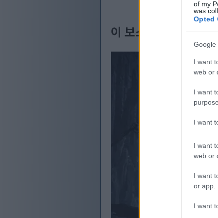
of my P
was col
Opted 
이 보스 싸움에서 영감
Google 
I want t
web or d
I want t
purpose
I want 
I want t
web or d
I want t
or app.
I want t