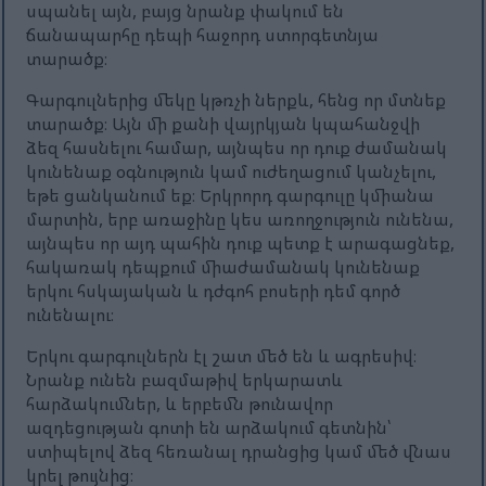
սպանել այն, բայց նրանք փակում են
ճանապարհը դեպի հաջորդ ստորգետնյա
տարածք։
Գարգուլներից մեկը կթռչի ներքև, հենց որ մտնեք
տարածք։ Այն մի քանի վայրկյան կպահանջվի
ձեզ հասնելու համար, այնպես որ դուք ժամանակ
կունենաք օգնություն կամ ուժեղացում կանչելու,
եթե ցանկանում եք։ Երկրորդ գարգուլը կմիանա
մարտին, երբ առաջինը կես առողջություն ունենա,
այնպես որ այդ պահին դուք պետք է արագացնեք,
հակառակ դեպքում միաժամանակ կունենաք
երկու հսկայական և դժգոհ բոսերի դեմ գործ
ունենալու։
Երկու գարգուլներն էլ շատ մեծ են և ագրեսիվ։
Նրանք ունեն բազմաթիվ երկարատև
հարձակումներ, և երբեմն թունավոր
ազդեցության գոտի են արձակում գետնին՝
ստիպելով ձեզ հեռանալ դրանցից կամ մեծ վնաս
կրել թույնից։