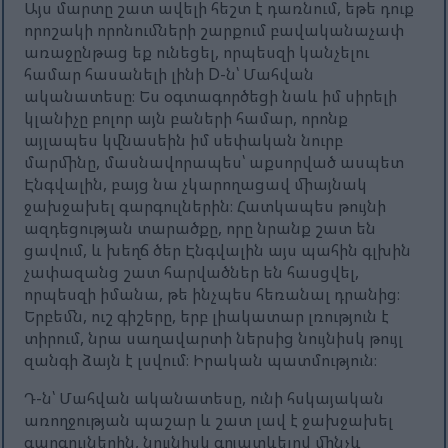
Այս մարտը շատ ավելի հեշտ է դառնում, եթե դուք
որոշակի որոնումների շարքում բավականաչափ
առաջընթաց եք ունեցել, որպեսզի կանչելու
համար հասանելի լինի D-ն՝ Մահվան
ականատեսը։ Ես օգտագործեցի նաև իմ սիրելի
կլանիչը բոլոր այն բաների համար, որոնք
այլապես կվնասեին իմ սեփական նուրբ
մարմինը, մասնավորապես՝ աքսորված ասպետ
Էնգվալին, բայց նա չկարողացավ միայնակ
ջախջախել գարգուլներին։ Հատկապես թույնի
ազդեցության տարածքը, որը նրանք շատ են
ցավում, և խեղճ ծեր Էնգվալին այս պահին գլխին
չափազանց շատ հարվածներ են հասցվել,
որպեսզի իմանա, թե ինչպես հեռանալ դրանից։
Երբեմն, ուշ գիշերը, երբ լիակատար լռություն է
տիրում, նրա սաղավարտի ներսից նույնիսկ թույլ
զանգի ձայն է լսվում։ Իրական պատմություն։
Դ-ն՝ Մահվան ականատեսը, ունի հսկայական
առողջության պաշար և շատ լավ է ջախջախել
գարգուլներին, նույնիսկ գոյատևելով մինչև