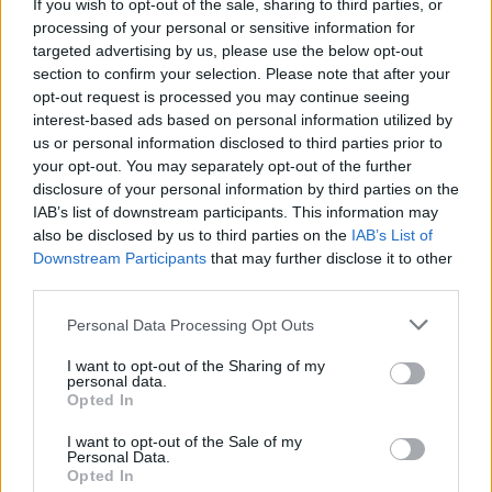
քանի որ դա ինձ համար ընդհանրապես
If you wish to opt-out of the sale, sharing to third parties, or
զվարճալի չէ։
processing of your personal or sensitive information for
targeted advertising by us, please use the below opt-out
Ամեն դեպքում, սա այս «Վալիանտ Գարգուլներ»
section to confirm your selection. Please note that after your
տեսանյութի ավարտն է։ Շնորհակալություն
opt-out request is processed you may continue seeing
դիտելու համար։ Ավելի շատ տեսանյութերի
interest-based ads based on personal information utilized by
համար այցելեք ալիք կամ miklix.com կայքը։
us or personal information disclosed to third parties prior to
Կարող եք նույնիսկ մտածել հրաշալի լինելու
your opt-out. You may separately opt-out of the further
մասին՝ սեղմելով «Լայք» կոճակը և
disclosure of your personal information by third parties on the
բաժանորդագրվելով։
IAB’s list of downstream participants. This information may
also be disclosed by us to third parties on the
IAB’s List of
Մինչև հաջորդ անգամ, զվարճացեք և ուրախ
Downstream Participants
that may further disclose it to other
խաղ անցկացրեք։
third parties.
Եթե ​​ձեզ դուր եկավ այս տեսանյութը, խնդրում եմ
Please note that this website/app uses one or more Google
Personal Data Processing Opt Outs
համարեք, որ այն հիանալի է՝ լայքելով և
services and may gather and store information including but
not limited to your visit or usage behaviour. You may click to
I want to opt-out of the Sharing of my
բաժանորդագրվելով
YouTube
-ին :-)
personal data.
grant or deny consent to Google and its third-party tags to
Opted In
use your data for below specified purposes in below Google
consent section.
I want to opt-out of the Sale of my
Այս բոսսերի մարտից
Personal Data.
Opted In
ոգեշնչված երկրպագուների