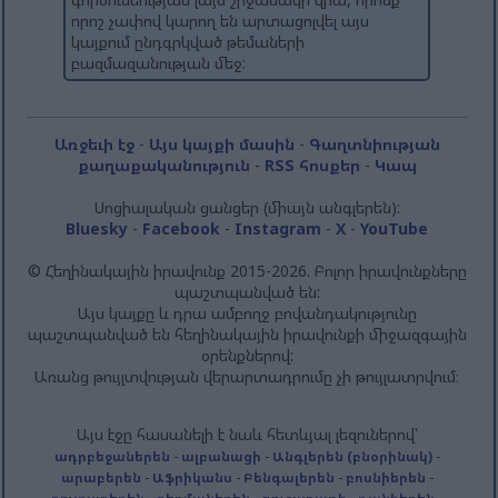
որոշ չափով կարող են արտացոլվել այս
կայքում ընդգրկված թեմաների
բազմազանության մեջ:
Առջեւի էջ
-
Այս կայքի մասին
-
Գաղտնիության
քաղաքականություն
-
RSS հոսքեր
-
Կապ
Սոցիալական ցանցեր (միայն անգլերեն):
Bluesky
-
Facebook
-
Instagram
-
X
-
YouTube
© Հեղինակային իրավունք 2015-2026. Բոլոր իրավունքները
պաշտպանված են:
Այս կայքը և դրա ամբողջ բովանդակությունը
պաշտպանված են հեղինակային իրավունքի միջազգային
օրենքներով:
Առանց թույլտվության վերարտադրումը չի թույլատրվում։
Այս էջը հասանելի է նաև հետևյալ լեզուներով՝
ադրբեջաներեն
-
ալբանացի
-
Անգլերեն (բնօրինակ)
-
արաբերեն
-
Աֆրիկանս
-
Բենգալերեն
-
բոսնիերեն
-
բուլղարերեն
-
գերմաներեն
-
գուջարաթի
-
դանիերեն
-