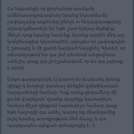
Ես նկատեցի, որ ընդհանուր առմամբ
ամենաարդյունավետը նրանց նկատմամբ
չափազանց ագրեսիվ լինելն ու հեռավորությունը
արագ կրճատելն էր։ Եթե շատ երկար ձգձգեք,
մինչև դուք նրանց հասնեք, նրանք արդեն մեկ այլ
կոմբինացիա կկատարեն, այնպես որ լավագույնն
է շտապել և մի քանի հարված հասցնել։ Գիտեմ, որ
տեսանյութում ես դա չեմ տեսնում անընդհատ
անելիս, բայց դա չի նշանակում, որ ես դա չպետք
է անեի։
Երկու գարգուլներն էլ կարող են խախտել իրենց
դիրքը և խոցելի դառնալ դեմքին կրիտիկական
հարվածների համար։ Դուք ունեք ընդամենը մի
քանի վայրկյան՝ դրանք վայրէջք կատարելու
համար ճիշտ դիրքում հայտնվելու համար, բայց
եթե հաջողվի դա անել, կարող եք միանգամից
խլել նրանց առողջության մեծ մասը, և դա
պարզապես այնքան գոհացուցիչ է ;-)