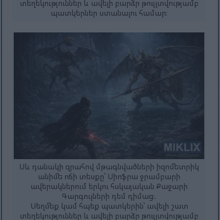
տեղեկություններ և ավելի բարձր թույլտվությամբ
պատկերներ ստանալու համար։
Սև դանակի զրահով մթագնվածների իզոմետրիկ
անիմե ոճի տեսքը՝ Սիոֆրա ջրամբարի
ավերակներում երկու հսկայական Քաջարի
Գարգուլների դեմ դիմաց։.
Սեղմեք կամ հպեք պատկերին՝ ավելի շատ
տեղեկություններ և ավելի բարձր թույլտվությամբ