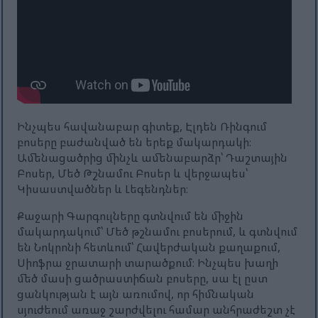
Ինչպես հավանաբար գիտեք, Էլդեն Ռինգում
բոսերը բաժանված են երեք մակարդակի։
Ամենացածրից մինչև ամենաբարձր՝ Դաշտային
Բոսեր, Մեծ Թշնամու Բոսեր և վերջապես՝
Կիսաստվածներ և Լեգենդներ։
Քաջարի Գարգուլները գտնվում են միջին
մակարդակում՝ Մեծ թշնամու բոսերում, և գտնվում
են Նոկրոնի հետևում՝ Հավերժական քաղաքում,
Սիոֆրա ջրատարի տարածքում։ Ինչպես խաղի
մեծ մասի ցածրաստիճան բոսերը, սա էլ ըստ
ցանկության է այն առումով, որ հիմնական
սյուժեում առաջ շարժվելու համար անհրաժեշտ չէ