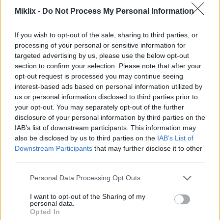
пользуется этим.
Miklix -
Do Not Process My Personal Information
Я играю преимущественно с упором на
ловкость. Моё оружие ближнего боя — Меч-
If you wish to opt-out of the sale, sharing to third parties, or
копьё Стража с упором на остроту и Священным
processing of your personal or sensitive information for
клинком Пепел войны. Из оружия дальнего боя
targeted advertising by us, please use the below opt-out
— Длинный и Короткий луки. На момент
section to confirm your selection. Please note that after your
записи этого видео у меня был 85-й уровень рун.
opt-out request is processed you may continue seeing
Я не совсем уверен, считается ли это
interest-based ads based on personal information utilized by
общепринятым уровнем сложности, но
us or personal information disclosed to third parties prior to
сложность игры кажется мне разумной — я хочу
your opt-out. You may separately opt-out of the further
найти золотую середину, которая не будет
disclosure of your personal information by third parties on the
утомительно лёгкой, но и не настолько сложной,
IAB’s list of downstream participants. This information may
чтобы я застревал на одном и том же боссе
also be disclosed by us to third parties on the
IAB’s List of
часами, потому что мне это совсем не
Downstream Participants
that may further disclose it to other
third parties.
доставляет удовольствия.
Please note that this website/app uses one or more Google
В общем, на этом видео с «Доблестными
Personal Data Processing Opt Outs
services and may gather and store information including but
Горгульями» заканчивается. Спасибо за
not limited to your visit or usage behaviour. You may click to
I want to opt-out of the Sharing of my
просмотр. Заходите на канал или на miklix.com,
personal data.
grant or deny consent to Google and its third-party tags to
чтобы посмотреть другие видео. Вы даже
Opted In
use your data for below specified purposes in below Google