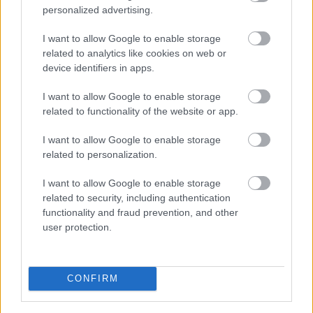
personalized advertising.
I want to allow Google to enable storage
related to analytics like cookies on web or
device identifiers in apps.
I want to allow Google to enable storage
Фан-арт в аниме-стиле, изображающий
related to functionality of the website or app.
Запятнанную в доспехах Черного Ножа,
сражающуюся с двумя Доблестными Горгульями в
I want to allow Google to enable storage
залитых синим светом руинах акведука Сиофра.
Нажмите или коснитесь изображения, чтобы
related to personalization.
получить дополнительную информацию и более
высокое разрешение.
I want to allow Google to enable storage
related to security, including authentication
functionality and fraud prevention, and other
user protection.
CONFIRM