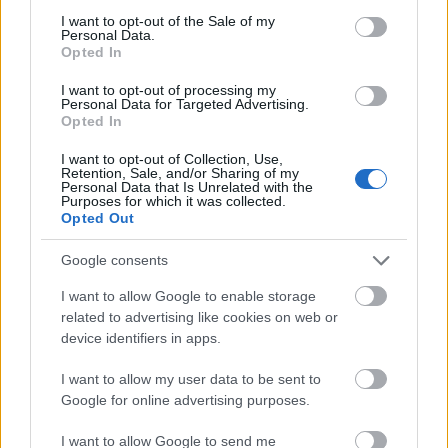
можете проявить свою крутость, поставив лайк
consent section.
I want to opt-out of the Sale of my
и подписавшись на канал.
Personal Data.
Opted In
До новых встреч, желаю вам приятного
времяпровождения и удачных игр!
I want to opt-out of processing my
Personal Data for Targeted Advertising.
Opted In
Если вам понравилось это видео, пожалуйста,
будьте совершенно удивительны, лайкнув и
I want to opt-out of Collection, Use,
подписавшись на
YouTube
:-)
Retention, Sale, and/or Sharing of my
Personal Data that Is Unrelated with the
Purposes for which it was collected.
Opted Out
Фан-арт, вдохновлённый этим
Google consents
боем с боссом
I want to allow Google to enable storage
related to advertising like cookies on web or
device identifiers in apps.
I want to allow my user data to be sent to
Google for online advertising purposes.
I want to allow Google to send me