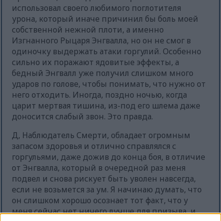
использовал своего любимого поглотителя
урона, который иначе причинил бы боль моей
собственной нежной плоти, а именно
Изгнанного Рыцаря Энгвалла, но он не смог в
одиночку выдержать атаки горгулий. Особенно
сильно их поражают ядовитые эффекты, а
бедный Энгвалл уже получил слишком много
ударов по голове, чтобы понимать, что нужно от
него отходить. Иногда, поздно ночью, когда
царит мертвая тишина, из-под его шлема даже
доносится слабый звон. Это правда.
Д, Наблюдатель Смерти, обладает огромным
запасом здоровья и отлично справлялся с
горгульями, даже дожив до конца боя, в отличие
от Энгвалла, который в очередной раз меня
подвел и снова рискует быть уволен навсегда,
если не возьмется за ум. Я начинаю думать, что
он слишком хорошо осознает тот факт, что у
меня сейчас нет ничего лучше для призыва, и