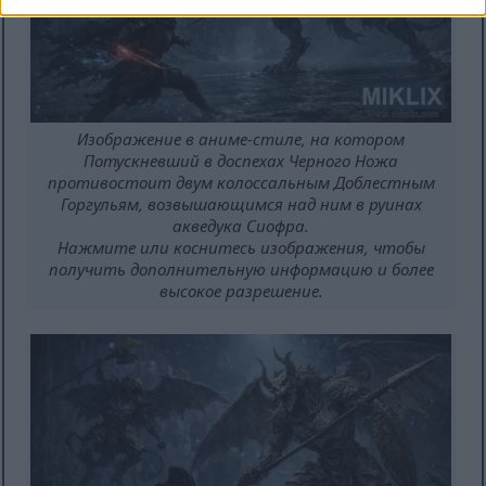
Изображение в аниме-стиле, на котором
Потускневший в доспехах Черного Ножа
противостоит двум колоссальным Доблестным
Горгульям, возвышающимся над ним в руинах
акведука Сиофра.
Нажмите или коснитесь изображения, чтобы
получить дополнительную информацию и более
высокое разрешение.