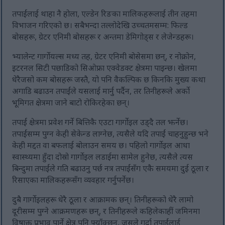
तपाईंलाई थाहा नै होला, एल्डेन रिङका मालिकहरूलाई तीन तहमा
विभाजन गरिएको छ। सबैभन्दा तल्लोदेखि उच्चतमसम्म: फिल्ड
बोसहरू, ग्रेटर एनिमी बोसहरू र अन्तमा डेमिगोड्स र लेजेन्डहरू।
भ्यालेन्ट गार्गोयल्स मध्य तह, ग्रेटर एनिमी बोसेसमा छन्, र नोक्रोन,
इटरनल सिटी पछाडिको सिओफ्रा एक्वेडक्ट क्षेत्रमा पाइन्छ। खेलमा
धेरैजसो कम बोसहरू जस्तै, यो पनि वैकल्पिक छ किनकि मुख्य कथा
अगाडि बढाउन तपाईंले यसलाई मार्नु पर्दैन, तर तिनीहरूले अर्को
भूमिगत क्षेत्रमा जाने बाटो रोकिरहेका छन्।
तपाईं क्षेत्रमा प्रवेश गर्ने बित्तिकै एउटा गार्गोइल उड्दै तल झर्नेछ।
तपाईंसम्म पुग्न केही सेकेन्ड लाग्नेछ, त्यसैले यदि तपाईं चाहनुहुन्छ भने
केही मद्दत वा बफलाई बोलाउन समय छ। पहिलो गार्गोइल आधा
स्वास्थ्यमा हुँदा दोस्रो गार्गोइल लडाईमा सामेल हुनेछ, त्यसैले त्यस
बिन्दुमा तपाईंले गति बढाउनु पर्छ नत्र तपाईंसँग एकै समयमा दुई ठूला र
रिसाएका मालिकहरूसँग व्यवहार गर्नुपर्नेछ।
दुबै गार्गोइलहरू धेरै ठूला र आक्रामक छन्। तिनीहरूको धेरै लामो
दूरीसम्म पुग्ने आक्रमणहरू छन्, र तिनीहरूले कहिलेकाहीं जमिनमा
विषाक्त प्रभाव पार्ने क्षेत्र पनि फ्याँक्छन्, जसले गर्दा तपाईंलाई