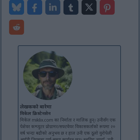
लेखकको बारेमा
मिकेल क्रिस्टेनसेन
मिकेल miklix.com का निर्माता र मालिक हुन्। उनीसँग एक
पेशेवर कम्प्युटर प्रोग्रामर/सफ्टवेयर विकासकर्ताको रूपमा २०
वर्ष भन्दा बढीको अनुभव छ र हाल उनी एक ठूलो युरोपेली
आईटी निगममा पूर्ण-समय कार्यरत छन्। ब्लगिङ नगर्दा, उनी