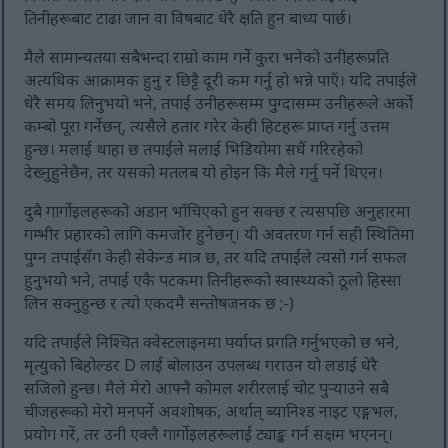
तिनीहरूबाट टाढा जान वा विषबाट धेरै क्षति हुन बाध्य पार्छ।
मैले सामान्यतया सबैभन्दा राम्रो काम गर्ने कुरा भनेको उनीहरूप्रति
अत्यधिक आक्रामक हुनु र छिट्टै दूरी कम गर्नु हो भन्ने पाएँ। यदि तपाईंले
धेरै समय लिनुभयो भने, तपाईं उनीहरूसम्म पुग्दासम्म उनीहरूले अर्को
कम्बो पूरा गर्नेछन्, त्यसैले हतार गरेर केही हिटहरू प्राप्त गर्नु उत्तम
हुन्छ। मलाई थाहा छ तपाईंले मलाई भिडियोमा सधैं गरिरहेको
देख्नुहुनेछैन, तर यसको मतलब यो होइन कि मैले गर्नु पर्ने थिएन।
दुबै गार्गोइलहरूको अडान भाँचिएको हुन सक्छ र त्यसपछि अनुहारमा
गम्भीर प्रहारको लागि कमजोर हुनेछन्। यी अवतरण गर्न सही स्थितिमा
पुग्न तपाईंसँग केही सेकेन्ड मात्र छ, तर यदि तपाईंले त्यसो गर्न सफल
हुनुभयो भने, तपाईं एकै पटकमा तिनीहरूको स्वास्थ्यको ठूलो हिस्सा
लिन सक्नुहुन्छ र त्यो एकदमै सन्तोषजनक छ ;-)
यदि तपाईंले निश्चित क्वेस्टलाइनमा पर्याप्त प्रगति गर्नुभएको छ भने,
मृत्युको बिहोल्डर D लाई बोलाउन उपलब्ध गराउन यो लडाई धेरै
सजिलो हुन्छ। मैले मेरो आफ्नै कोमल शरीरलाई चोट पुर्‍याउने सबै
चीजहरूको मेरो मनपर्ने अवशोषक, अर्थात् ब्यानिश्ड नाइट एङ्गभल,
प्रयोग गरें, तर उनी एक्लै गार्गोइलहरूलाई ट्याङ्क गर्न सक्षम भएनन्।