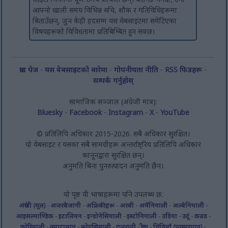
आफ्नो खाली समय विभिन्न रुचि, शौक र गतिविधिहरूमा
बिताउँछन्, जुन केही हदसम्म यस वेबसाइटमा समेटिएका
विषयहरूको विविधतामा प्रतिबिम्बित हुन सक्छ।
फ्रन्ट पेज
-
यस वेबसाइटको बारेमा
-
गोपनीयता नीति
-
RSS फिडहरू
-
सम्पर्क गर्नुहोस्
सामाजिक सञ्जाल (अंग्रेजी मात्र):
Bluesky
-
Facebook
-
Instagram
-
X
-
YouTube
© प्रतिलिपि अधिकार 2015-2026. सबै अधिकार सुरक्षित।
यो वेबसाइट र यसका सबै सामग्रीहरू अन्तर्राष्ट्रिय प्रतिलिपि अधिकार
कानूनद्वारा सुरक्षित छन्।
अनुमति बिना पुनरुत्पादन अनुमति छैन।
यो पृष्ठ यी भाषाहरूमा पनि उपलब्ध छ:
अंग्रेजी (मूल)
-
अजरबैजानी
-
अफ्रिकीहरू
-
अरबी
-
अर्मेनियाली
-
अल्बेनियाली
-
आइसल्याण्डिक
-
इटालियन
-
इन्डोनेसियाली
-
इस्टोनियाली
-
उडिया
-
उर्दू
-
कन्नड
-
कोरियाली
-
क्याटालान
-
क्रोएसियाली
-
गुजराती
-
ग्रीक
-
चिनियाँ (परम्परागत)
-