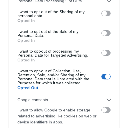
Personal Data Processing Opt Outs
services and may gather and store information including but
not limited to your visit or usage behaviour. You may click to
I want to opt-out of the Sharing of my
personal data.
grant or deny consent to Google and its third-party tags to
Opted In
use your data for below specified purposes in below Google
consent section.
I want to opt-out of the Sale of my
Personal Data.
Opted In
I want to opt-out of processing my
Personal Data for Targeted Advertising.
सिओफ्रा एक्वेडक्टको नीलो बत्ती भएको भग्नावशेषमा दुई भ्यालेन्ट
Opted In
गार्गोयलहरूसँग लडिरहेको कालो चक्कु कवचमा टार्निश्डको एनिमे
I want to opt-out of Collection, Use,
शैलीको फ्यान आर्ट।.
Retention, Sale, and/or Sharing of my
थप जानकारी र उच्च रिजोल्युसनका लागि छविमा क्लिक वा ट्याप
Personal Data that Is Unrelated with the
Purposes for which it was collected.
गर्नुहोस्।
Opted Out
Google consents
I want to allow Google to enable storage
related to advertising like cookies on web or
device identifiers in apps.