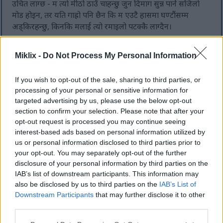
उचित लाग्छ - म त्यो मीठो ठाउँ चाहन्छु जुन दिमाग सुन्न पार्ने सजिलो
मोड होइन, तर यति गाह्रो पनि छैन कि म एउटै हासमा घण्टौंसम्म
अड्किरहन्छु, किनकि मलाई त्यो रमाइलो पटक्कै लाग्दैन।
जे भए पनि, यो Valiant Gargoyles भिडियोको अन्त्य यही हो।
Miklix -
Do Not Process My Personal Information
हेर्नुभएकोमा धन्यवाद। थप भिडियोहरूको लागि च्यानल वा
miklix.com हेर्नुहोस्। तपाईंले लाइक र सब्सक्राइब गरेर पूर्ण रूपमा
उत्कृष्ट हुने विचार पनि गर्न सक्नुहुन्छ।
If you wish to opt-out of the sale, sharing to third parties, or
processing of your personal or sensitive information for
अर्को पटक सम्म, रमाइलो र रमाइलो गेमिङ गर्नुहोस्!
targeted advertising by us, please use the below opt-out
section to confirm your selection. Please note that after your
यदि तपाईंलाई यो भिडियो मन पर्यो भने, कृपया
YouTube
मा लाइक
opt-out request is processed you may continue seeing
र सब्सक्राइब गरेर पूर्ण रूपमा उत्कृष्ट हुने विचार गर्नुहोस् :-)
interest-based ads based on personal information utilized by
us or personal information disclosed to third parties prior to
your opt-out. You may separately opt-out of the further
disclosure of your personal information by third parties on the
यो हाकिमको लडाईबाट प्रेरित फ्यान कला
IAB’s list of downstream participants. This information may
also be disclosed by us to third parties on the
IAB’s List of
Downstream Participants
that may further disclose it to other
third parties.
Please note that this website/app uses one or more Google