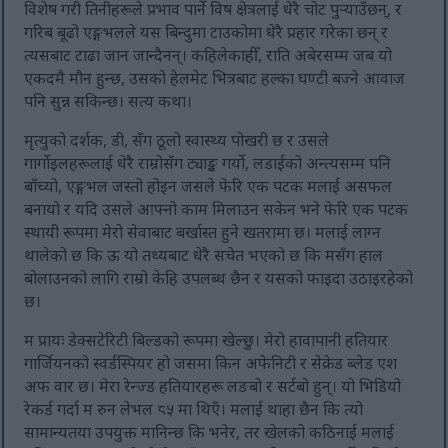
विशेष गरी तिनीहरूले प्रभाव पार्ने विष क्षेत्रलाई धेरै चोट पुर्‍याउँछन्, र
गरिब बूढो एङ्गभलले यस बिन्दुमा टाउकोमा धेरै प्रहार गरेका छन् र
त्यसबाट टाढा जान जान्दैनन्। कहिलेकाहीँ, राति अबेरसम्म जब यो
एकदमै मौन हुन्छ, उसको हेलमेट भित्रबाट हल्का घण्टी बज्ने आवाज
पनि सुन्न सकिन्छ। सत्य कथा।
मृत्युको दर्शक, डी, सँग ठूलो स्वास्थ्य पोखरी छ र उसले
गार्गोइलहरूलाई धेरै राम्रोसँग ट्याङ्क गर्यो, लडाईको अन्त्यसम्म पनि
बाँच्यो, एङ्गभल जस्तो होइन जसले फेरि एक पटक मलाई असफल
बनायो र यदि उसले आफ्नो काम मिलाउन सकेन भने फेरि एक पटक
स्थायी रूपमा मेरो सेवाबाट बर्खास्त हुने खतरामा छ। मलाई लाग्न
थालेको छ कि ऊ यो तथ्यबाट धेरै सचेत भएको छ कि मसँग हाल
बोलाउनको लागि राम्रो केहि उपलब्ध छैन र यसको फाइदा उठाइरहेको
छ।
म प्रायः डेक्सटेरिटी बिल्डको रूपमा खेल्छु। मेरो हावापानी हतियार
गार्जियनको स्वर्डस्पियर हो जसमा किन अफेनिटी र सेक्रेड ब्लेड एश
अफ वार छ। मेरा रेन्ज्ड हतियारहरू लङबो र सर्टबो हुन्। यो भिडियो
रेकर्ड गर्दा म रुन लेभल ८५ मा थिएँ। मलाई थाहा छैन कि त्यो
सामान्यतया उपयुक्त मानिन्छ कि भनेर, तर खेलको कठिनाई मलाई