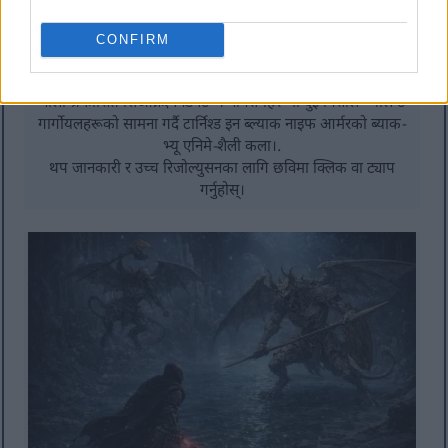
CONFIRM
नीलो-प्रकाशित सिओफ्रा एक्वेडक्ट भग्नावशेषहरूमा दुई विशाल भ्यालेन्ट
गार्गोयलहरूको सामना गर्दै टार्निश्ड इन ब्ल्याक नाइफ आर्मरको ब्याक-
भ्यू एनिमे-शैली कला।.
थप जानकारी र उच्च रिजोल्युसनका लागि छविमा क्लिक वा ट्याप
गर्नुहोस्।