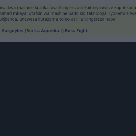
iriwa kwa mashine kutoka kwa Kiingereza ili kuifanya iweze kupatika
ahati mbaya, utafsiri wa mashine bado sio teknolojia iliyokamilish
kipenda, unaweza kutazama toleo asili la Kiingereza hapa:
t Gargoyles (Siofra Aqueduct) Boss Fight