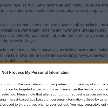
a sana na ni za fujo. Zina mashambulizi mengi ya muda mr
hini, na kukulazimisha kuondoka kutoka kwao au kupata u
 kazi vizuri zaidi kwa ujumla ni kuwa mkali sana kwao na 
 watakuwa wamekamilisha mseto mwingine utakapowafikia
ya mafanikio. Najua hilo silo utakaloniona nikifanya wakati
nililopaswa kufanya.
za kuvunjika na kisha zinaweza kuathiriwa na mapigo makal
ahihi ya kuzipata, lakini ukifanikiwa kufanya hivyo, unaw
naridhisha sana ;-)
i zaidi ikiwa umepiga mstari fulani wa kutafuta wa kutosh
 Not Process My Personal Information
tumia kifaa changu ninachokipenda cha kunyonya vitu vyote
Knight Engvall, pia, lakini hakuweza kuidhibiti gargoyles p
to opt-out of the sale, sharing to third parties, or processing of your per
a maskini Engvall amepigwa makofi mengi kichwani kwa wa
formation for targeted advertising by us, please use the below opt-out s
wingine, usiku sana wakati ni kimya kabisa, sauti hafifu
r selection. Please note that after your opt-out request is processed y
a yake ya chuma. Hadithi ya kweli.
eing interest-based ads based on personal information utilized by us or
disclosed to third parties prior to your opt-out. You may separately opt-
wawa kubwa la afya na amewashinda mashujaa vizuri sana, 