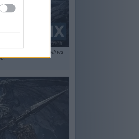
ipigana na mashujaa wawili wa
uu.