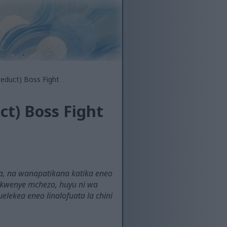
ueduct) Boss Fight
ct) Boss Fight
a, na wanapatikana katika eneo
i kwenye mchezo, huyu ni wa
elekea eneo linalofuata la chini