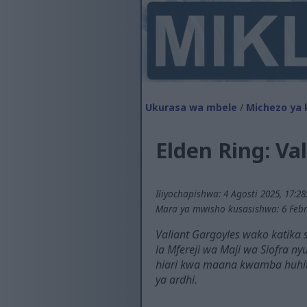
Ukurasa wa mbele
/
Michezo ya 
Elden Ring: Va
Iliyochapishwa: 4 Agosti 2025, 17:2
Mara ya mwisho kusasishwa: 6 Febru
Valiant Gargoyles wako katika
la Mfereji wa Maji wa Siofra n
hiari kwa maana kwamba huhitaji
ya ardhi.