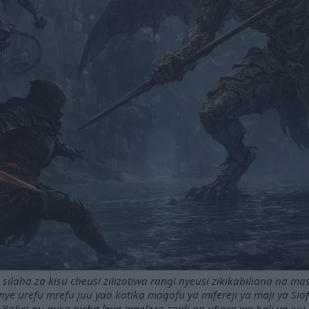
ilaha za kisu cheusi zilizotiwa rangi nyeusi zikikabiliana na m
nye urefu mrefu juu yao katika magofu ya mifereji ya maji ya Siof
Bofya au gusa picha kwa maelezo zaidi na ubora wa hali ya juu.