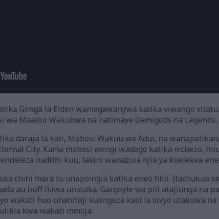
ika Gonga la Elden wamegawanywa katika viwango vitatu. K
 wa Maadui Wakubwa na hatimaye Demigods na Legends.
ka daraja la kati, Mabosi Wakuu wa Adui, na wanapatikana
ternal City. Kama mabosi wengi wadogo katika mchezo, hu
ndeleza hadithi kuu, lakini wanazuia njia ya kuelekea eneo 
ka chini mara tu unapoingia katika eneo hilo. Itachukua s
ada au buff ikiwa unataka. Gargoyle wa pili atajiunga na
vyo wakati huo unahitaji kuongeza kasi la sivyo utakuwa
ulikia kwa wakati mmoja.