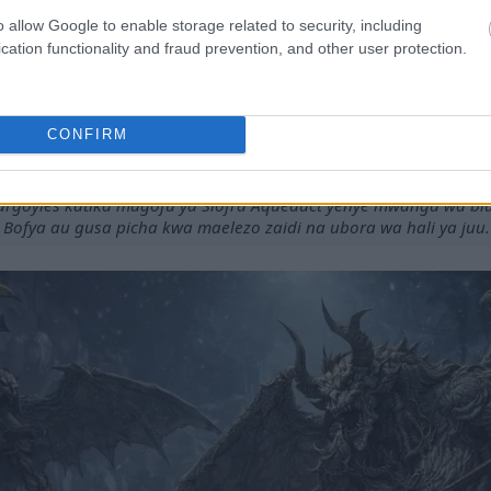
o allow Google to enable storage related to security, including
cation functionality and fraud prevention, and other user protection.
CONFIRM
 wa anime ya silaha za kisu cheusi zilizotiwa rangi nyeusi zik
argoyles katika magofu ya Siofra Aqueduct yenye mwanga wa bl
Bofya au gusa picha kwa maelezo zaidi na ubora wa hali ya juu.