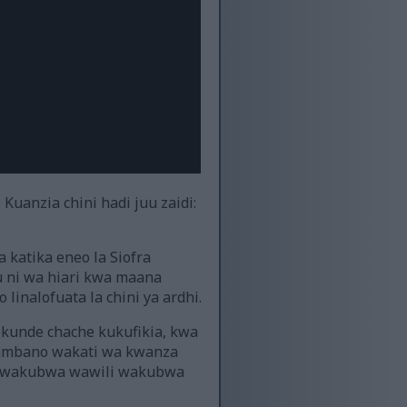
uanzia chini hadi juu zaidi:
 katika eneo la Siofra
u ni wa hiari kwa maana
linalofuata la chini ya ardhi.
ekunde chache kukufikia, kwa
 pambano wakati wa kwanza
 na wakubwa wawili wakubwa