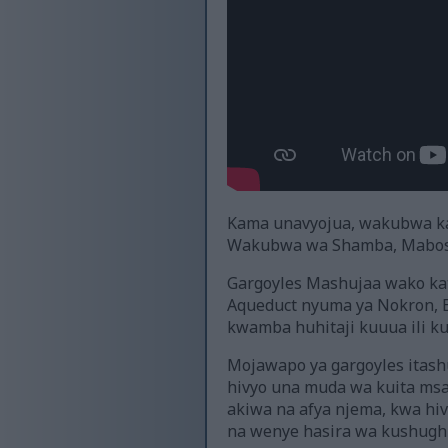
Kama unavyojua, wakubwa kat
Wakubwa wa Shamba, Mabosi
Gargoyles Mashujaa wako kati
Aqueduct nyuma ya Nokron, E
kwamba huhitaji kuuua ili kue
Mojawapo ya gargoyles itashu
hivyo una muda wa kuita msa
akiwa na afya njema, kwa hi
na wenye hasira wa kushugh