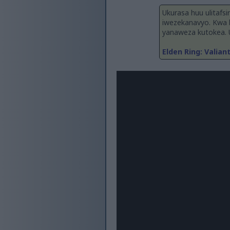
Ukurasa huu ulitafs
iwezekanavyo. Kwa b
yanaweza kutokea. U
Elden Ring: Valian