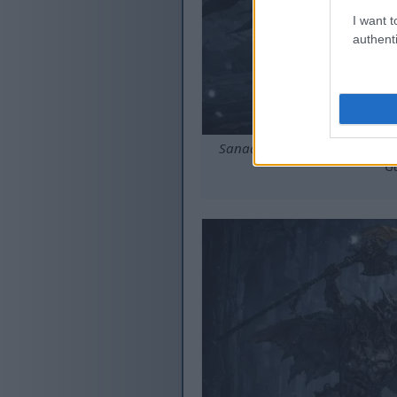
I want t
authenti
Sanaa ya mashabiki wa mtindo
G