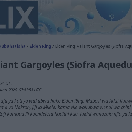
kubahatisha
/
Elden Ring
/ Elden Ring: Valiant Gargoyles (Siofra Aq
liant Gargoyles (Siofra Aquedu
8:24 UTC
ari 2026, 07:41:54 UTC
 safu ya kati ya wakubwa huko Elden Ring, Mabosi wa Adui Kubw
yuma ya Nokron, Jiji la Milele. Kama vile wakubwa wengi wa chin
 kumuua ili kuendeleza hadithi kuu, lakini wanazuia njia ya ku