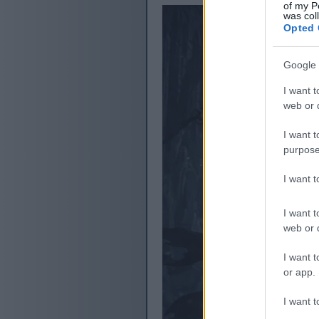
of my P
was col
Opted 
Google 
I want t
web or d
I want t
purpose
I want 
I want t
web or d
I want t
or app.
I want t