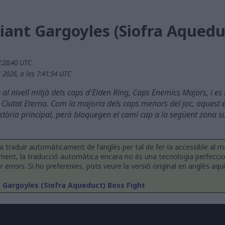
liant Gargoyles (Siofra Aquedu
7:28:40 UTC
 2026, a les 7:41:54 UTC
al nivell mitjà dels caps d'Elden Ring, Caps Enemics Majors, i es
 Ciutat Eterna. Com la majoria dels caps menors del joc, aquest é
istòria principal, però bloquegen el camí cap a la següent zona s
a traduir automàticament de l'anglès per tal de fer-la accessible al
ment, la traducció automàtica encara no és una tecnologia perfecc
errors. Si ho prefereixes, pots veure la versió original en anglès aquí
t Gargoyles (Siofra Aqueduct) Boss Fight