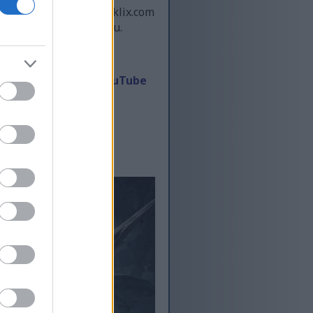
. Visiteu el canal o miklix.com
agrada" i us subscriviu.
 i subscrivint-te a
YouTube