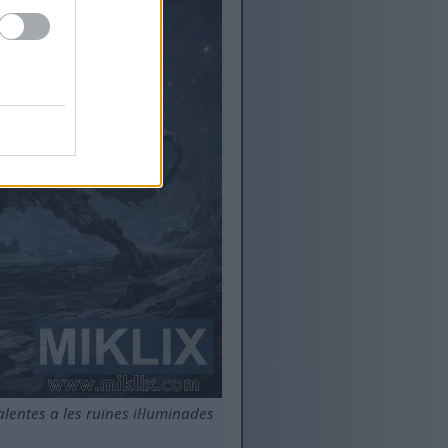
lentes a les ruïnes il·luminades