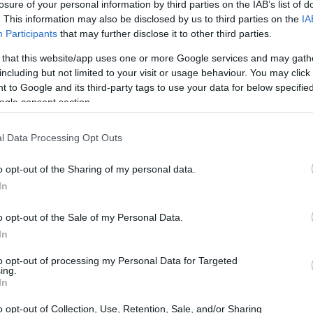
una postura trencada i seran vulnerables a cops crítics a 
losure of your personal information by third parties on the IAB’s list of
posició correcta per encertar-les, però si ho aconsegueixes
. This information may also be disclosed by us to third parties on the
IA
ada i això és molt satisfactori ;-)
Participants
that may further disclose it to other third parties.
 that this website/app uses one or more Google services and may gath
 fàcil si has progressat prou en una determinada línia de mi
including but not limited to your visit or usage behaviour. You may click 
nible per invocar. Vaig fer servir el meu absorbent preferit
 to Google and its third-party tags to use your data for below specifi
meva pròpia carn tendra, és a dir, el Cavaller Desterrat Engv
ogle consent section.
 a l'àrea d'efecte del verí, fan molt mal, i el pobre Engvall 
-se'n. De vegades, a altes hores de la nit, quan hi ha silenci
es de dins del seu casc. Una història real.
l Data Processing Opt Outs
é una reserva de salut enorme i va derrotar molt bé les gàrgo
o opt-out of the Sharing of my personal data.
ferència d'Engvall, que un cop més em va fallar i torna a esta
In
 si no es posa les piles. Començo a pensar que s'ha adonat
disponible per invocar i se n'està aprofitant.
o opt-out of the Sale of my Personal Data.
In
onfiguració de Destresa. La meva arma de cos a cos és l'Es
Guerra de la Fulla Sagrada. Les meves armes a distància són l'
to opt-out of processing my Personal Data for Targeted
va gravar aquest vídeo. No estic segur si això es considera g
ing.
aonable: vull el punt ideal que no sigui el mode fàcil que em 
In
tar atrapat amb el mateix cap durant hores, ja que no ho trob
o opt-out of Collection, Use, Retention, Sale, and/or Sharing