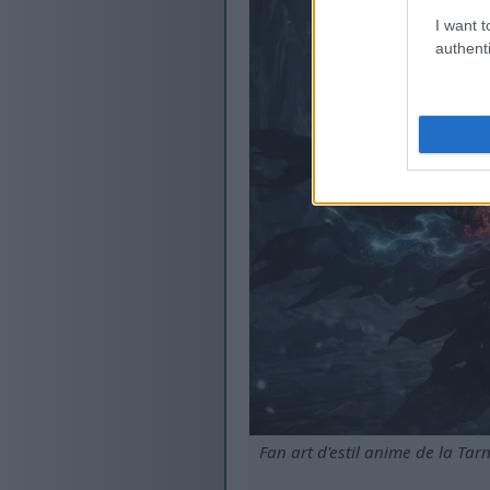
I want t
authenti
Fan art d'estil anime de la Ta