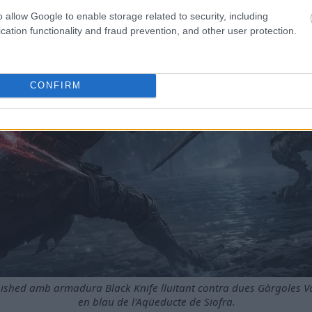
o allow Google to enable storage related to security, including
cation functionality and fraud prevention, and other user protection.
CONFIRM
rnished amb armadura Black Knife lluitant contra dues Gàrgoles Va
en blau de l'Aqüeducte de Siofra.