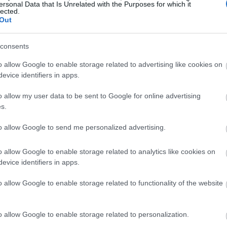
ersonal Data that Is Unrelated with the Purposes for which it
inal d'aquest vídeo de Valiant Gargoyles. Gràcies per veure'l
lected.
tot podríeu considerar ser completament genial si feu un "M'
Out
 i gaudiu del joc!
consents
 considera que ets completament genial fent clic a "M'agrada"
o allow Google to enable storage related to advertising like cookies on
evice identifiers in apps.
o allow my user data to be sent to Google for online advertising
 aquesta lluita contra el cap
s.
to allow Google to send me personalized advertising.
o allow Google to enable storage related to analytics like cookies on
evice identifiers in apps.
o allow Google to enable storage related to functionality of the website
o allow Google to enable storage related to personalization.