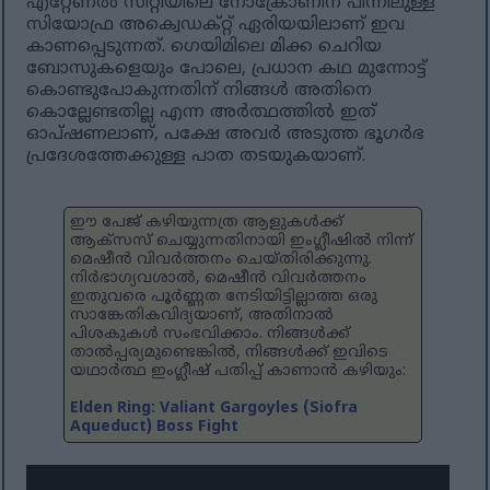
എറ്റേണൽ സിറ്റിയിലെ നോക്രോണിന് പിന്നിലുള്ള
സിയോഫ്ര അക്വെഡക്റ്റ് ഏരിയയിലാണ് ഇവ
കാണപ്പെടുന്നത്. ഗെയിമിലെ മിക്ക ചെറിയ
ബോസുകളെയും പോലെ, പ്രധാന കഥ മുന്നോട്ട്
കൊണ്ടുപോകുന്നതിന് നിങ്ങൾ അതിനെ
കൊല്ലേണ്ടതില്ല എന്ന അർത്ഥത്തിൽ ഇത്
ഓപ്ഷണലാണ്, പക്ഷേ അവർ അടുത്ത ഭൂഗർഭ
പ്രദേശത്തേക്കുള്ള പാത തടയുകയാണ്.
ഈ പേജ് കഴിയുന്നത്ര ആളുകൾക്ക്
ആക്‌സസ് ചെയ്യുന്നതിനായി ഇംഗ്ലീഷിൽ നിന്ന്
മെഷീൻ വിവർത്തനം ചെയ്‌തിരിക്കുന്നു.
നിർഭാഗ്യവശാൽ, മെഷീൻ വിവർത്തനം
ഇതുവരെ പൂർണ്ണത നേടിയിട്ടില്ലാത്ത ഒരു
സാങ്കേതികവിദ്യയാണ്, അതിനാൽ
പിശകുകൾ സംഭവിക്കാം. നിങ്ങൾക്ക്
താൽപ്പര്യമുണ്ടെങ്കിൽ, നിങ്ങൾക്ക് ഇവിടെ
യഥാർത്ഥ ഇംഗ്ലീഷ് പതിപ്പ് കാണാൻ കഴിയും:
Elden Ring: Valiant Gargoyles (Siofra
Aqueduct) Boss Fight