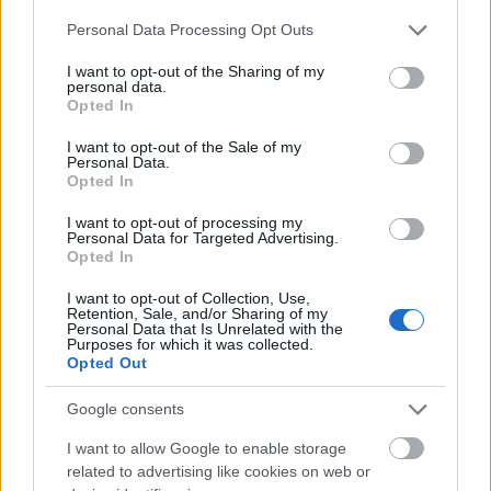
തോന്നുന്നു - മനസ്സിനെ മരവിപ്പിക്കുന്ന ഈസി-
Please note that this website/app uses one or more Google
മോഡല്ലാത്ത, എന്നാൽ മണിക്കൂറുകളോളം ഒരേ
Personal Data Processing Opt Outs
services and may gather and store information including but
ബോസിൽ കുടുങ്ങിക്കിടക്കുന്ന അത്ര
not limited to your visit or usage behaviour. You may click to
I want to opt-out of the Sharing of my
ബുദ്ധിമുട്ടുള്ളതല്ലാത്ത ഒരു മധുരപലഹാരം ഞാൻ
personal data.
ആഗ്രഹിക്കുന്നു, കാരണം എനിക്ക് അത്ര
grant or deny consent to Google and its third-party tags to
Opted In
രസകരമായി തോന്നുന്നില്ല.
use your data for below specified purposes in below Google
consent section.
I want to opt-out of the Sale of my
എന്തായാലും, ഈ വാലിയന്റ് ഗാർഗോയിൽസ്
Personal Data.
വീഡിയോയുടെ അവസാനം ഇതാ. കണ്ടതിന് നന്ദി.
Opted In
കൂടുതൽ വീഡിയോകൾക്കായി ചാനൽ
അല്ലെങ്കിൽ miklix.com സന്ദർശിക്കുക. ലൈക്ക്
I want to opt-out of processing my
Personal Data for Targeted Advertising.
ചെയ്ത് സബ്‌സ്‌ക്രൈബ് ചെയ്‌ത് നിങ്ങൾക്ക്
Opted In
പൂർണ്ണമായും ഗംഭീരമാകുന്നത് പരിഗണിക്കാം.
I want to opt-out of Collection, Use,
അടുത്ത തവണ വരെ, ആസ്വദിക്കൂ,
Retention, Sale, and/or Sharing of my
സന്തോഷകരമായ ഗെയിമിംഗ് ആസ്വദിക്കൂ!
Personal Data that Is Unrelated with the
Purposes for which it was collected.
Opted Out
ഈ വീഡിയോ ഇഷ്ടപ്പെട്ടെങ്കിൽ,
YouTube
-ൽ
ലൈക്ക് ചെയ്ത് സബ്‌സ്‌ക്രൈബ് ചെയ്‌ത്
Google consents
പൂർണ്ണമായും ഗംഭീരമാക്കുന്നത് പരിഗണിക്കുക :-)
I want to allow Google to enable storage
related to advertising like cookies on web or