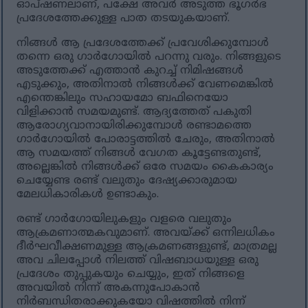
ഓപ്ഷണലാണ്, പക്ഷേ അവർ അടുത്ത ഭൂഗർഭ
പ്രദേശത്തേക്കുള്ള പാത തടയുകയാണ്.
നിങ്ങൾ ആ പ്രദേശത്തേക്ക് പ്രവേശിക്കുമ്പോൾ
തന്നെ ഒരു ഗാർഗോയിൽ പറന്നു വരും. നിങ്ങളുടെ
അടുത്തേക്ക് എത്താൻ കുറച്ച് നിമിഷങ്ങൾ
എടുക്കും, അതിനാൽ നിങ്ങൾക്ക് വേണമെങ്കിൽ
എന്തെങ്കിലും സഹായമോ ബഫിനെയോ
വിളിക്കാൻ സമയമുണ്ട്. ആദ്യത്തേത് പകുതി
ആരോഗ്യവാനായിരിക്കുമ്പോൾ രണ്ടാമത്തെ
ഗാർഗോയിൽ പോരാട്ടത്തിൽ ചേരും, അതിനാൽ
ആ സമയത്ത് നിങ്ങൾ വേഗത കൂട്ടേണ്ടതുണ്ട്,
അല്ലെങ്കിൽ നിങ്ങൾക്ക് ഒരേ സമയം കൈകാര്യം
ചെയ്യേണ്ട രണ്ട് വലുതും ദേഷ്യക്കാരുമായ
മേലധികാരികൾ ഉണ്ടാകും.
രണ്ട് ഗാർഗോയിലുകളും വളരെ വലുതും
ആക്രമണാത്മകവുമാണ്. അവയ്ക്ക് ഒന്നിലധികം
ദീർഘവീക്ഷണമുള്ള ആക്രമണങ്ങളുണ്ട്, മാത്രമല്ല
അവ ചിലപ്പോൾ നിലത്ത് വിഷബാധയുള്ള ഒരു
പ്രദേശം തുപ്പുകയും ചെയ്യും, ഇത് നിങ്ങളെ
അവയിൽ നിന്ന് അകന്നുപോകാൻ
നിർബന്ധിതരാക്കുകയോ വിഷത്തിൽ നിന്ന്