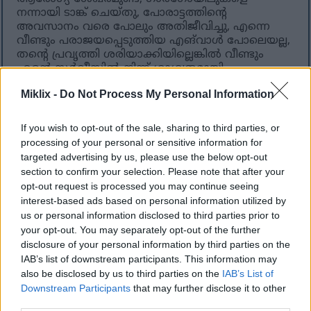
നന്നായി ടാങ്ക് ചെയ്തു, പോരാട്ടത്തിന്റെ
അവസാനം വരെ പോലും അതിജീവിച്ചു, എന്നെ
വീണ്ടും പരാജയപ്പെടുത്തിയ എങ്‌വാൾ പോലെയല്ല,
തന്റെ പ്രവൃത്തി ശരിയാക്കിയില്ലെങ്കിൽ വീണ്ടും
എന്റെ സർവീസിൽ നിന്ന് ശാശ്വതമായി
പിരിച്ചുവിടപ്പെടാനുള്ള സാധ്യതയുമുണ്ട്. എനിക്ക്
Miklix -
Do Not Process My Personal Information
ഇപ്പോൾ വിളിക്കാൻ ഇതിലും മികച്ചതായി
ഒന്നുമില്ലെന്ന വസ്തുതയെക്കുറിച്ച് അവൻ
വളരെയധികം ബോധവാനായിരിക്കുന്നുവെന്നും
If you wish to opt-out of the sale, sharing to third parties, or
അത് മുതലെടുക്കുകയാണെന്നും ഞാൻ
processing of your personal or sensitive information for
ചിന്തിക്കാൻ തുടങ്ങിയിരിക്കുന്നു.
targeted advertising by us, please use the below opt-out
section to confirm your selection. Please note that after your
ഞാൻ കൂടുതലും ഡെക്സ്റ്റെറിറ്റി ബിൽഡ്
opt-out request is processed you may continue seeing
ആയിട്ടാണ് കളിക്കുന്നത്. എന്റെ മെലി ആയുധം
interest-based ads based on personal information utilized by
ഗാർഡിയൻസ് വാൾസ്പിയറാണ്, അതിൽ കീൻ
us or personal information disclosed to third parties prior to
അഫിനിറ്റിയും സേക്രഡ് ബ്ലേഡ് ആഷ് ഓഫ് വാർ
your opt-out. You may separately opt-out of the further
ഉം ഉണ്ട്. എന്റെ റേഞ്ച്ഡ് ആയുധങ്ങൾ
disclosure of your personal information by third parties on the
ലോങ്ബോയും ഷോർട്ട്ബോയുമാണ്. ഈ
IAB’s list of downstream participants. This information may
വീഡിയോ റെക്കോർഡ് ചെയ്യുമ്പോൾ ഞാൻ റൂൺ
ലെവൽ 85 ആയിരുന്നു. അത് പൊതുവെ
also be disclosed by us to third parties on the
IAB’s List of
ഉചിതമാണെന്ന് എനിക്ക് ഉറപ്പില്ല, പക്ഷേ
Downstream Participants
that may further disclose it to other
ഗെയിമിന്റെ ബുദ്ധിമുട്ട് എനിക്ക് ന്യായമാണെന്ന്
third parties.