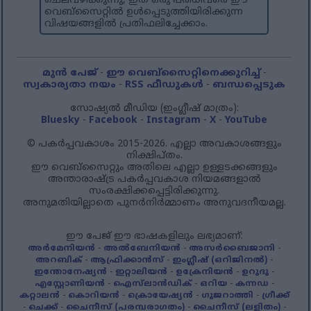
ചെലവഴിക്കുന്നു, ഇത് ഒരു പരിധിവരെ ഈ
വെബ്‌സൈറ്റിൽ ഉൾപ്പെടുത്തിയിരിക്കുന്ന
വിഷയങ്ങളിൽ പ്രതിഫലിച്ചേക്കാം.
മുൻ പേജ്
-
ഈ വെബ്‌സൈറ്റിനെക്കുറിച്ച്
-
സ്വകാര്യതാ നയം
-
RSS ഫീഡുകൾ
-
ബന്ധപ്പെടുക
സോഷ്യൽ മീഡിയ (ഇംഗ്ലീഷ് മാത്രം):
Bluesky
-
Facebook
-
Instagram
-
X
-
YouTube
© പകർപ്പവകാശം 2015-2026. എല്ലാ അവകാശങ്ങളും
നിക്ഷിപ്തം.
ഈ വെബ്‌സൈറ്റും അതിലെ എല്ലാ ഉള്ളടക്കങ്ങളും
അന്താരാഷ്ട്ര പകർപ്പവകാശ നിയമങ്ങളാൽ
സംരക്ഷിക്കപ്പെട്ടിരിക്കുന്നു.
അനുമതിയില്ലാതെ പുനർനിർമ്മാണം അനുവദനീയമല്ല.
ഈ പേജ് ഈ ഭാഷകളിലും ലഭ്യമാണ്:
അർമേനിയൻ
-
അൽബേനിയൻ
-
അസർബൈജാനി
-
അറബിക്
-
ആഫ്രിക്കാൻസ്
-
ഇംഗ്ലീഷ് (ഒറിജിനൽ)
-
ഇന്തോനേഷ്യൻ
-
ഇറ്റാലിയൻ
-
ഉക്രേനിയൻ
-
ഉറുദു
-
എസ്റ്റോണിയൻ
-
ഐസ്‌ലാൻഡിക്
-
ഒറിയ
-
കന്നഡ
-
കറ്റാലൻ
-
കൊറിയൻ
-
ക്രൊയേഷ്യൻ
-
ഗുജറാത്തി
-
ഗ്രീക്ക്
-
ചെക്ക്
-
ചൈനീസ് (പരമ്പരാഗതം)
-
ചൈനീസ് (ലളിതം)
-