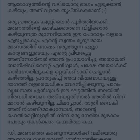
ആരോഗ്യത്തിന്റെ വലിയൊരു ഭാഗം എടുക്കാൻ
കഴിയും, അത് വളരെ തൃപ്തികരമാണ് ;-)
ഒരു പ്രത്യേക ക്വസ്റ്റ്‌ലൈൻ പൂർത്തിയാക്കി,
മരണത്തിന്റെ കാഴ്ചക്കാരനെ വിളിക്കാൻ
കഴിയുന്നത്ര മുന്നേറിയാൽ ഈ പോരാട്ടം വളരെ
എളുപ്പമാകും. എന്റെ സ്വന്തം മൃദുലമായ
മാംസത്തിന് ദോഷം വരുത്തുന്ന എല്ലാ
കാര്യങ്ങളുടെയും എന്റെ പ്രിയപ്പെട്ട
അബ്സോർബർ ഞാൻ ഉപയോഗിച്ചു, അതായത്
ബാനിഷ്ഡ് നൈറ്റ് എൻഗ്വാൾ, പക്ഷേ അയാൾക്ക്
ഗാർഗോയിലുകളെ ഒറ്റയ്ക്ക് ടാങ്ക് ചെയ്യാൻ
കഴിഞ്ഞില്ല. പ്രത്യേകിച്ച് അവ വിഷബാധയുള്ള
ഭാഗത്ത് വളരെയധികം വേദനിപ്പിക്കുന്നു, പാവം
വൃദ്ധനായ എൻഗ്വാൾ ഈ ഘട്ടത്തിൽ തലയിൽ
നിരവധി തവണ അടിയേറ്റതിനാൽ അതിൽ നിന്ന്
മാറാൻ കഴിയുന്നില്ല. ചിലപ്പോൾ, രാത്രി വൈകി
അത് നിശബ്ദമാകുമ്പോൾ, അവന്റെ
ഹെൽമെറ്റിനുള്ളിൽ നിന്ന് ഒരു നേരിയ മുഴക്കം
പോലും കേൾക്കാം. യഥാർത്ഥ കഥ.
ഡി, മരണത്തെ കാണുന്നയാൾക്ക് വലിയൊരു
ആരോഗ്യ ശേഖരമുണ്ട്, ഗാർഗോയിലുകളെ