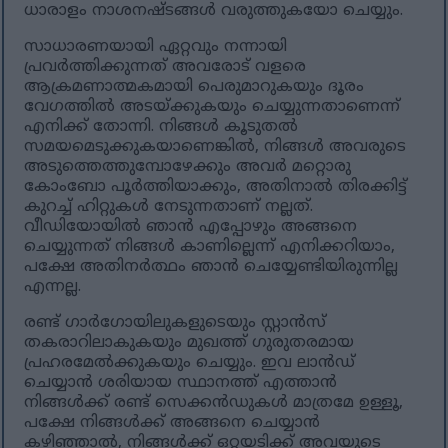
ധാരാളം നാശനഷ്ടങ്ങൾ വരുത്തുകയോ ചെയ്യും.
സാധാരണയായി ഏറ്റവും നന്നായി
പ്രവർത്തിക്കുന്നത് അവരോട് വളരെ
ആക്രമണാത്മകമായി പെരുമാറുകയും ദൂരം
വേഗത്തിൽ അടയ്ക്കുകയും ചെയ്യുന്നതാണെന്ന്
എനിക്ക് തോന്നി. നിങ്ങൾ കൂടുതൽ
സമയമെടുക്കുകയാണെങ്കിൽ, നിങ്ങൾ അവരുടെ
അടുത്തെത്തുമ്പോഴേക്കും അവർ മറ്റൊരു
കോംബോ പൂർത്തിയാക്കും, അതിനാൽ തിരക്കിട്ട്
കുറച്ച് ഹിറ്റുകൾ നേടുന്നതാണ് നല്ലത്.
വീഡിയോയിൽ ഞാൻ എപ്പോഴും അങ്ങനെ
ചെയ്യുന്നത് നിങ്ങൾ കാണില്ലെന്ന് എനിക്കറിയാം,
പക്ഷേ അതിനർത്ഥം ഞാൻ ചെയ്യേണ്ടിയിരുന്നില്ല
എന്നല്ല.
രണ്ട് ഗാർഗോയിലുകളുടെയും സ്റ്റാൻസ്
തകരാറിലാകുകയും മുഖത്ത് ഗുരുതരമായ
പ്രഹരമേൽക്കുകയും ചെയ്യും. ഇവ ലാൻഡ്
ചെയ്യാൻ ശരിയായ സ്ഥാനത്ത് എത്താൻ
നിങ്ങൾക്ക് രണ്ട് സെക്കൻഡുകൾ മാത്രമേ ഉള്ളൂ,
പക്ഷേ നിങ്ങൾക്ക് അങ്ങനെ ചെയ്യാൻ
കഴിഞ്ഞാൽ, നിങ്ങൾക്ക് ഒറ്റയടിക്ക് അവയുടെ