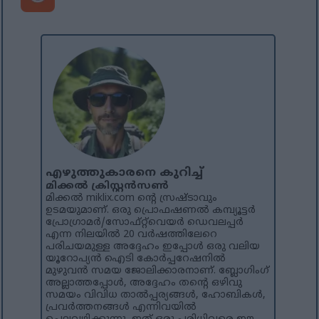
എഴുത്തുകാരനെ കുറിച്ച്
മിക്കൽ ക്രിസ്റ്റൻസൺ
മിക്കൽ miklix.com ന്റെ സ്രഷ്ടാവും
ഉടമയുമാണ്. ഒരു പ്രൊഫഷണൽ കമ്പ്യൂട്ടർ
പ്രോഗ്രാമർ/സോഫ്റ്റ്‌വെയർ ഡെവലപ്പർ
എന്ന നിലയിൽ 20 വർഷത്തിലേറെ
പരിചയമുള്ള അദ്ദേഹം ഇപ്പോൾ ഒരു വലിയ
യൂറോപ്യൻ ഐടി കോർപ്പറേഷനിൽ
മുഴുവൻ സമയ ജോലിക്കാരനാണ്. ബ്ലോഗിംഗ്
അല്ലാത്തപ്പോൾ, അദ്ദേഹം തന്റെ ഒഴിവു
സമയം വിവിധ താൽപ്പര്യങ്ങൾ, ഹോബികൾ,
പ്രവർത്തനങ്ങൾ എന്നിവയിൽ