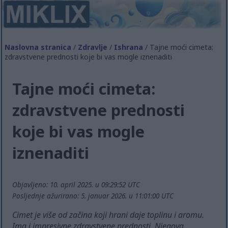
Naslovna stranica
/
Zdravlje
/
Ishrana
/ Tajne moći cimeta:
zdravstvene prednosti koje bi vas mogle iznenaditi
Tajne moći cimeta:
zdravstvene prednosti
koje bi vas mogle
iznenaditi
Objavljeno: 10. april 2025. u 09:29:52 UTC
Posljednje ažurirano: 5. januar 2026. u 11:01:00 UTC
Cimet je više od začina koji hrani daje toplinu i aromu.
Ima i impresivne zdravstvene prednosti. Njegova