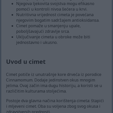
Njegova ljekovita svojstva mogu efikasno
pomoći u kontroli nivoa šećera u krvi.
Nutritivna vrijednost cimeta je povećana
njegovim bogatim sadržajem antioksidansa.
Cimet pomaže u smanjenju upale,
poboljšavajući zdravlje srca.
Uključivanje cimeta u obroke može biti
jednostavno i ukusno.
Uvod u cimet
Cimet potiče iz unutrašnje kore drveća iz porodice
Cinnamomum. Dodaje jedinstven okus mnogim
jelima. Ovaj začin ima dugu historiju, a koristi se u
različitim kulturama stoljećima.
Postoje dva glavna načina korištenja cimeta: štapići
i mljeveni cimet. Oba su voljena zbog svog okusa i
zdravstvenih prednosti.