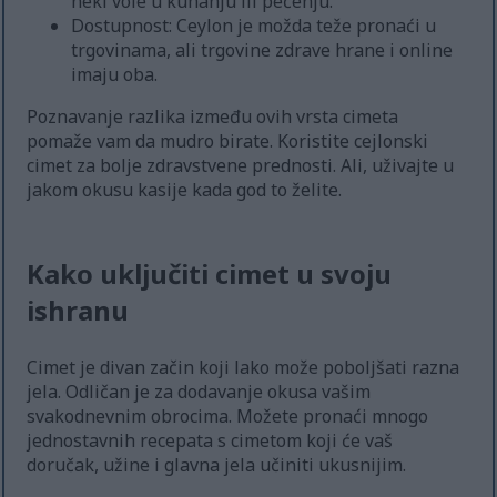
neki vole u kuhanju ili pečenju.
Dostupnost: Ceylon je možda teže pronaći u
trgovinama, ali trgovine zdrave hrane i online
imaju oba.
Poznavanje razlika između ovih vrsta cimeta
pomaže vam da mudro birate. Koristite cejlonski
cimet za bolje zdravstvene prednosti. Ali, uživajte u
jakom okusu kasije kada god to želite.
Kako uključiti cimet u svoju
ishranu
Cimet je divan začin koji lako može poboljšati razna
jela. Odličan je za dodavanje okusa vašim
svakodnevnim obrocima. Možete pronaći mnogo
jednostavnih recepata s cimetom koji će vaš
doručak, užine i glavna jela učiniti ukusnijim.