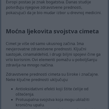
Evropi postao je znak bogatstva. Danas studije
potvrđuju njegove zdravstvene prednosti,
pokazujući da je bio mudar izbor u drevnoj medicini.
Moćna ljekovita svojstva cimeta
Cimet je više od samo ukusnog začina. Ima
nevjerovatne zdravstvene prednosti. Ključni
sastojak, cinamaldehid, i drugi biljni spojevi čine ga
vrlo korisnim. Ovi elementi pomažu u poboljšanju
zdravlja na mnogo načina.
Zdravstvene prednosti cimeta su široke i značajne.
Neke ključne prednosti uključuju:
Antioksidativni efekti koji štite ćelije od
oštećenja.
Protuupalna svojstva koja mogu ublažiti
kroničnu upalu.