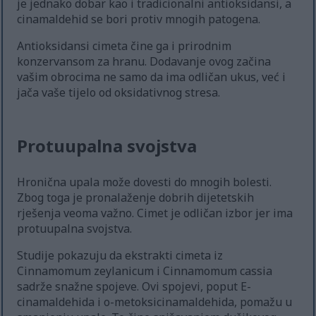
je jednako dobar kao i tradicionalni antioksidansi, a
cinamaldehid se bori protiv mnogih patogena.
Antioksidansi cimeta čine ga i prirodnim
konzervansom za hranu. Dodavanje ovog začina
vašim obrocima ne samo da ima odličan ukus, već i
jača vaše tijelo od oksidativnog stresa.
Protuupalna svojstva
Hronična upala može dovesti do mnogih bolesti.
Zbog toga je pronalaženje dobrih dijetetskih
rješenja veoma važno. Cimet je odličan izbor jer ima
protuupalna svojstva.
Studije pokazuju da ekstrakti cimeta iz
Cinnamomum zeylanicum i Cinnamomum cassia
sadrže snažne spojeve. Ovi spojevi, poput E-
cinamaldehida i o-metoksicinamaldehida, pomažu u