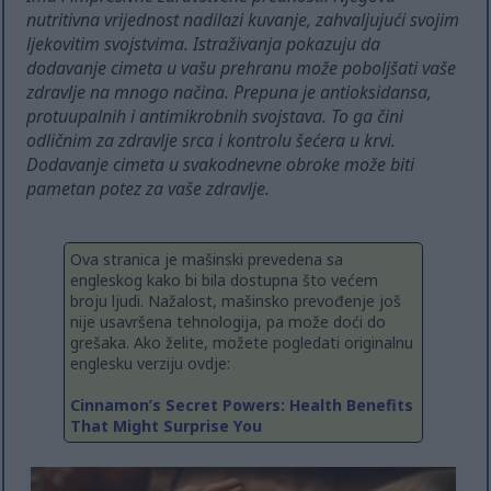
nutritivna vrijednost nadilazi kuvanje, zahvaljujući svojim
ljekovitim svojstvima. Istraživanja pokazuju da
dodavanje cimeta u vašu prehranu može poboljšati vaše
zdravlje na mnogo načina. Prepuna je antioksidansa,
protuupalnih i antimikrobnih svojstava. To ga čini
odličnim za zdravlje srca i kontrolu šećera u krvi.
Dodavanje cimeta u svakodnevne obroke može biti
pametan potez za vaše zdravlje.
Ova stranica je mašinski prevedena sa
engleskog kako bi bila dostupna što većem
broju ljudi. Nažalost, mašinsko prevođenje još
nije usavršena tehnologija, pa može doći do
grešaka. Ako želite, možete pogledati originalnu
englesku verziju ovdje:
Cinnamon’s Secret Powers: Health Benefits
That Might Surprise You