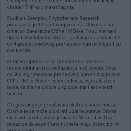
smanjenju upale. To čine snižavanjem dušikovog
oksida i TNF-α u makrofagima.
Studija u časopisu Phytotherapy Research
proučavala je 12 ispitivanja cimeta. Otkrila je da
cimet snižava nivoe CRP-a i MDA-a. To su markeri
upale i oksidativnog stresa. Ljudi koji su uzimali 1,5
do 4 grama cimetovog praha svaki dan primijetili su
ove koristi.
Kliničko ispitivanje sa ženama koje su imale
reumatoidni artritis pokazalo je moć cimeta. Doza
od 500 mg cimetovog praha svaki dan snizila je nivo
CRP i TNF-α. Nakon osam sedmica, osjećale su se
bolje, sa manje bolova u zglobovima i aktivnosti
bolesti.
Druga studija je proučavala ekstrakt vode cimeta.
Otkrila je da može blokirati upalne puteve. Oralni
ekstrakt cimeta snizio je nivoe TNF-α i IL-6. Ovo
pokazuje da se polifenoli cimeta mogu dobro boriti
protiv upale.