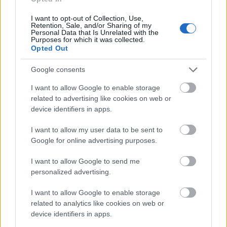
također poboljšava naše tijelo u podnošenju šećera.
I want to opt-out of Collection, Use,
To pomaže u održavanju stabilnog nivoa šećera u
Retention, Sale, and/or Sharing of my
krvi, što je ključno za gubitak težine.
Personal Data that Is Unrelated with the
Purposes for which it was collected.
Opted Out
Dodavanje cimeta u obroke može biti zabavan način
da pomognete u mršavljenju. Isprobajte ga u
Google consents
zobenoj kaši ili u smoothiejima. Postoji mnogo
načina da ga uživate.
I want to allow Google to enable storage
related to advertising like cookies on web or
device identifiers in apps.
Cimet i zaštita od
I want to allow my user data to be sent to
neurodegenerativnih bolesti
Google for online advertising purposes.
I want to allow Google to send me
Cimet je postao tema interesa zbog svojih svojstava
personalized advertising.
zaštite mozga. Istraživanja pokazuju da spojevi
cimeta mogu zaštititi moždane ćelije od oštećenja.
I want to allow Google to enable storage
Ovo je dobra vijest za borbu protiv bolesti poput
related to analytics like cookies on web or
Alzheimerove i Parkinsonove bolesti.
device identifiers in apps.