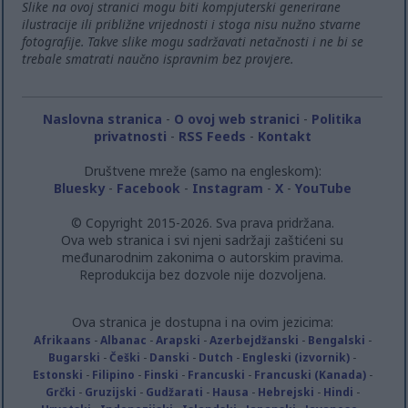
Slike na ovoj stranici mogu biti kompjuterski generirane
ilustracije ili približne vrijednosti i stoga nisu nužno stvarne
fotografije. Takve slike mogu sadržavati netačnosti i ne bi se
trebale smatrati naučno ispravnim bez provjere.
Naslovna stranica
-
O ovoj web stranici
-
Politika
privatnosti
-
RSS Feeds
-
Kontakt
Društvene mreže (samo na engleskom):
Bluesky
-
Facebook
-
Instagram
-
X
-
YouTube
© Copyright 2015-2026. Sva prava pridržana.
Ova web stranica i svi njeni sadržaji zaštićeni su
međunarodnim zakonima o autorskim pravima.
Reprodukcija bez dozvole nije dozvoljena.
Ova stranica je dostupna i na ovim jezicima:
Afrikaans
-
Albanac
-
Arapski
-
Azerbejdžanski
-
Bengalski
-
Bugarski
-
Češki
-
Danski
-
Dutch
-
Engleski (izvornik)
-
Estonski
-
Filipino
-
Finski
-
Francuski
-
Francuski (Kanada)
-
Grčki
-
Gruzijski
-
Gudžarati
-
Hausa
-
Hebrejski
-
Hindi
-