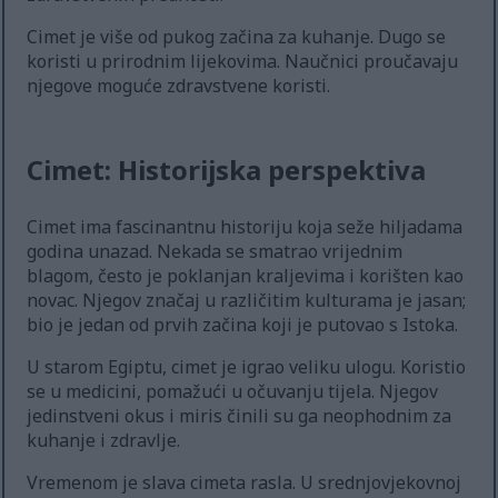
Cimet je više od pukog začina za kuhanje. Dugo se
koristi u prirodnim lijekovima. Naučnici proučavaju
njegove moguće zdravstvene koristi.
Cimet: Historijska perspektiva
Cimet ima fascinantnu historiju koja seže hiljadama
godina unazad. Nekada se smatrao vrijednim
blagom, često je poklanjan kraljevima i korišten kao
novac. Njegov značaj u različitim kulturama je jasan;
bio je jedan od prvih začina koji je putovao s Istoka.
U starom Egiptu, cimet je igrao veliku ulogu. Koristio
se u medicini, pomažući u očuvanju tijela. Njegov
jedinstveni okus i miris činili su ga neophodnim za
kuhanje i zdravlje.
Vremenom je slava cimeta rasla. U srednjovjekovnoj