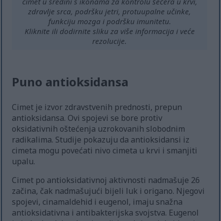
cimet u sredini s ikonama za kontrolu šećera u krvi,
zdravlje srca, podršku jetri, protuupalne učinke,
funkciju mozga i podršku imunitetu.
Kliknite ili dodirnite sliku za više informacija i veće
rezolucije.
Puno antioksidansa
Cimet je izvor zdravstvenih prednosti, prepun
antioksidansa. Ovi spojevi se bore protiv
oksidativnih oštećenja uzrokovanih slobodnim
radikalima. Studije pokazuju da antioksidansi iz
cimeta mogu povećati nivo cimeta u krvi i smanjiti
upalu.
Cimet po antioksidativnoj aktivnosti nadmašuje 26
začina, čak nadmašujući bijeli luk i origano. Njegovi
spojevi, cinamaldehid i eugenol, imaju snažna
antioksidativna i antibakterijska svojstva. Eugenol