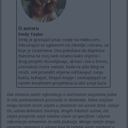
O autoru
Emily Taylor
Emily je gostujući pisac ovdje na miklix.com,
fokusirajući se uglavnom na zdravlje i ishranu, za
koje je strastvena. Ona pokušava da doprinosi
člancima na ovoj web stranici kako vrijeme i
drugi projekti dozvoljavaju, ali kao i sve u životu,
učestalost može varirati. Kada ne piše blog na
mreži, voli provoditi vrijeme održavajući svoju
baštu, kuhajući, čitajući knjige i zaokupljajući se
raznim kreativnim projektima ui oko svoje kuće.
Ova stranica sadrži informacije o nutritivnim svojstvima jedne
ili više prehrambenih proizvoda ili dodataka. Takva svojstva
mogu varirati širom svijeta u zavisnosti od sezone žetve, stanja
tla, uslova dobrobiti životinja, drugih lokalnih uslova, itd.
Uvijek provjerite svoje lokalne izvore za specifične i ažurne
informacije relevantne za vaše područje. Mnoge zemlje imaju
zvanične smjernice o ishrani koje bi trebale imati prednost u