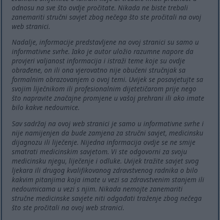
odnosu na sve što ovdje pročitate. Nikada ne biste trebali
zanemariti stručni savjet zbog nečega što ste pročitali na ovoj
web stranici.
Nadalje, informacije predstavljene na ovoj stranici su samo u
informativne svrhe. Iako je autor uložio razumne napore da
provjeri valjanost informacija i istraži teme koje su ovdje
obrađene, on ili ona vjerovatno nije obučeni stručnjak sa
formalnim obrazovanjem o ovoj temi. Uvijek se posavjetujte sa
svojim liječnikom ili profesionalnim dijetetičarom prije nego
što napravite značajne promjene u vašoj prehrani ili ako imate
bilo kakve nedoumice.
Sav sadržaj na ovoj web stranici je samo u informativne svrhe i
nije namijenjen da bude zamjena za stručni savjet, medicinsku
dijagnozu ili liječenje. Nijedna informacija ovdje se ne smije
smatrati medicinskim savjetom. Vi ste odgovorni za svoju
medicinsku njegu, liječenje i odluke. Uvijek tražite savjet svog
ljekara ili drugog kvalifikovanog zdravstvenog radnika o bilo
kakvim pitanjima koja imate u vezi sa zdravstvenim stanjem ili
nedoumicama u vezi s njim. Nikada nemojte zanemariti
stručne medicinske savjete niti odgađati traženje zbog nečega
što ste pročitali na ovoj web stranici.