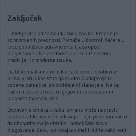
Zaključak
Cimet je više od samo ukusnog začina. Prepun je
zdravstvenih prednosti. Pomaže u kontroli šećera u
krvi, poboljšava zdravlje srca i jača opće
blagostanje. Ove prednosti dolaze i iz drevnih
tradicija i iz moderne nauke.
Da biste maksimalno iskoristili cimet, odaberite
pravu vrstu i koristite ga mudro. Dodajte ga u
zobene pahuljice, smoothieje ili slana jela. Na taj
način možete uživati u njegovim zdravstvenim
blagodatima svaki dan.
Dodavanje cimeta u vašu ishranu može napraviti
veliku razliku u vašem zdravlju. To je prirodan način
da obogatite svoje obroke i poboljšate svoje
blagostanje. Zato, isprobajte cimet i vidite kako vam