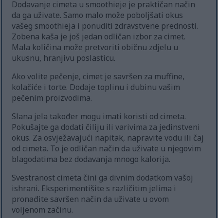
Dodavanje cimeta u smoothieje je praktičan način
da ga uživate. Samo malo može poboljšati okus
vašeg smoothieja i ponuditi zdravstvene prednosti.
Zobena kaša je još jedan odličan izbor za cimet.
Mala količina može pretvoriti običnu zdjelu u
ukusnu, hranjivu poslasticu.
Ako volite pečenje, cimet je savršen za muffine,
kolačiće i torte. Dodaje toplinu i dubinu vašim
pečenim proizvodima.
Slana jela također mogu imati koristi od cimeta.
Pokušajte ga dodati čiliju ili varivima za jedinstveni
okus. Za osvježavajući napitak, napravite vodu ili čaj
od cimeta. To je odličan način da uživate u njegovim
blagodatima bez dodavanja mnogo kalorija.
Svestranost cimeta čini ga divnim dodatkom vašoj
ishrani. Eksperimentišite s različitim jelima i
pronađite savršen način da uživate u ovom
voljenom začinu.