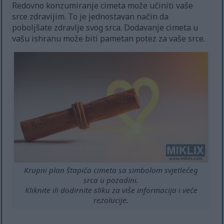
Redovno konzumiranje cimeta može učiniti vaše
srce zdravijim. To je jednostavan način da
poboljšate zdravlje svog srca. Dodavanje cimeta u
vašu ishranu može biti pametan potez za vaše srce.
Krupni plan štapića cimeta sa simbolom svjetlećeg
srca u pozadini.
Kliknite ili dodirnite sliku za više informacija i veće
rezolucije.