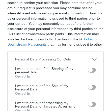
regulisati nivo šećera u krvi.
section to confirm your selection. Please note that after your
Ovaj začin također može sniziti nivo šećera u
opt-out request is processed you may continue seeing
krvi natašte.
interest-based ads based on personal information utilized by
us or personal information disclosed to third parties prior to
Dodavanje cimeta u vaše svakodnevne obroke
your opt-out. You may separately opt-out of the further
jednostavan je način za poboljšanje zdravlja.
disclosure of your personal information by third parties on the
Možete ga posipati po zobenim pahuljicama,
IAB’s list of downstream participants. This information may
smoothiejima ili ga koristiti u slanim jelima. Postoji
also be disclosed by us to third parties on the
IAB’s List of
mnogo načina da ga uživate.
Downstream Participants
that may further disclose it to other
third parties.
Please note that this website/app uses one or more Google
Personal Data Processing Opt Outs
Uloga cimeta u kontroli tjelesne
services and may gather and store information including but
not limited to your visit or usage behaviour. You may click to
I want to opt-out of the Sharing of my
težine
personal data.
grant or deny consent to Google and its third-party tags to
Opted In
use your data for below specified purposes in below Google
Studije pokazuju da cimet može pomoći u kontroli
consent section.
I want to opt-out of the Sale of my
Personal Data.
tjelesne težine. Utiče na to kako naše tijelo koristi
Opted In
energiju. To može dovesti do bolje kontrole nad
kalorijama.
I want to opt-out of processing my
Personal Data for Targeted Advertising.
Cimet čini više od pukog suzbijanja gladi. On
Opted In