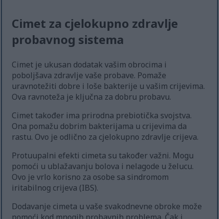
Cimet za cjelokupno zdravlje
probavnog sistema
Cimet je ukusan dodatak vašim obrocima i
poboljšava zdravlje vaše probave. Pomaže
uravnotežiti dobre i loše bakterije u vašim crijevima.
Ova ravnoteža je ključna za dobru probavu.
Cimet također ima prirodna prebiotička svojstva.
Ona pomažu dobrim bakterijama u crijevima da
rastu. Ovo je odlično za cjelokupno zdravlje crijeva.
Protuupalni efekti cimeta su također važni. Mogu
pomoći u ublažavanju bolova i nelagode u želucu.
Ovo je vrlo korisno za osobe sa sindromom
iritabilnog crijeva (IBS).
Dodavanje cimeta u vaše svakodnevne obroke može
pomoći kod mnogih probavnih problema. Čak i