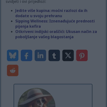
svidjeti i ovi prijedlozi:
Jedite više kupina: moćni razlozi da ih
dodate u svoju prehranu
Sipping Wellness: Iznenađujuće prednosti
pijenja kefira
Otkriveni indijski oraščići: Ukusan način za
poboljšanje vašeg blagostanja