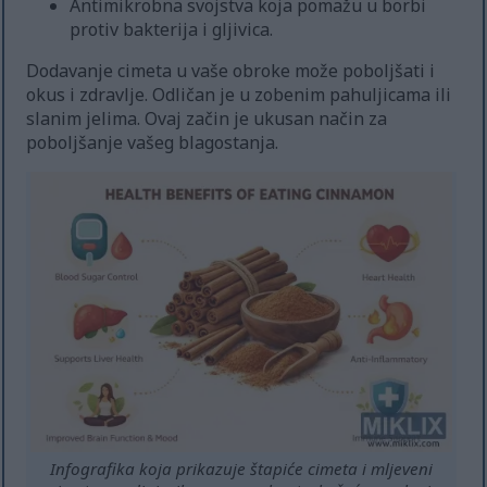
Antimikrobna svojstva koja pomažu u borbi
protiv bakterija i gljivica.
Dodavanje cimeta u vaše obroke može poboljšati i
okus i zdravlje. Odličan je u zobenim pahuljicama ili
slanim jelima. Ovaj začin je ukusan način za
poboljšanje vašeg blagostanja.
Infografika koja prikazuje štapiće cimeta i mljeveni