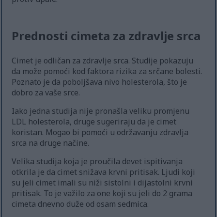
Prednosti cimeta za zdravlje srca
Cimet je odličan za zdravlje srca. Studije pokazuju
da može pomoći kod faktora rizika za srčane bolesti.
Poznato je da poboljšava nivo holesterola, što je
dobro za vaše srce.
Iako jedna studija nije pronašla veliku promjenu
LDL holesterola, druge sugeriraju da je cimet
koristan. Mogao bi pomoći u održavanju zdravlja
srca na druge načine.
Velika studija koja je proučila devet ispitivanja
otkrila je da cimet snižava krvni pritisak. Ljudi koji
su jeli cimet imali su niži sistolni i dijastolni krvni
pritisak. To je važilo za one koji su jeli do 2 grama
cimeta dnevno duže od osam sedmica.