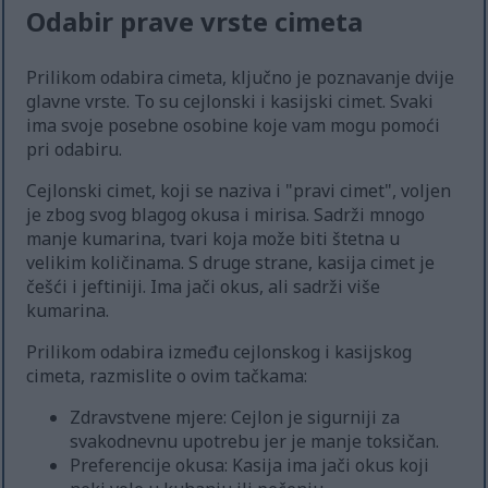
Odabir prave vrste cimeta
Prilikom odabira cimeta, ključno je poznavanje dvije
glavne vrste. To su cejlonski i kasijski cimet. Svaki
ima svoje posebne osobine koje vam mogu pomoći
pri odabiru.
Cejlonski cimet, koji se naziva i "pravi cimet", voljen
je zbog svog blagog okusa i mirisa. Sadrži mnogo
manje kumarina, tvari koja može biti štetna u
velikim količinama. S druge strane, kasija cimet je
češći i jeftiniji. Ima jači okus, ali sadrži više
kumarina.
Prilikom odabira između cejlonskog i kasijskog
cimeta, razmislite o ovim tačkama:
Zdravstvene mjere: Cejlon je sigurniji za
svakodnevnu upotrebu jer je manje toksičan.
Preferencije okusa: Kasija ima jači okus koji