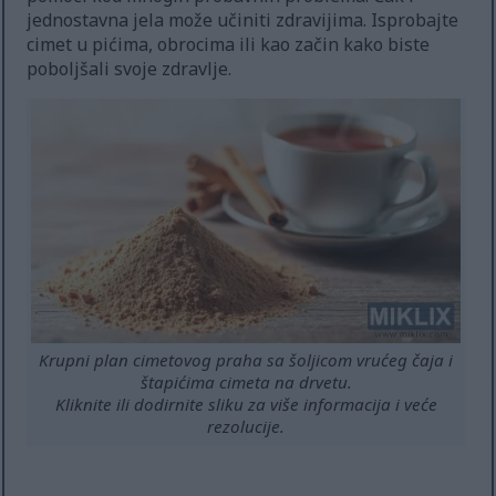
jednostavna jela može učiniti zdravijima. Isprobajte
cimet u pićima, obrocima ili kao začin kako biste
poboljšali svoje zdravlje.
Krupni plan cimetovog praha sa šoljicom vrućeg čaja i
štapićima cimeta na drvetu.
Kliknite ili dodirnite sliku za više informacija i veće
rezolucije.