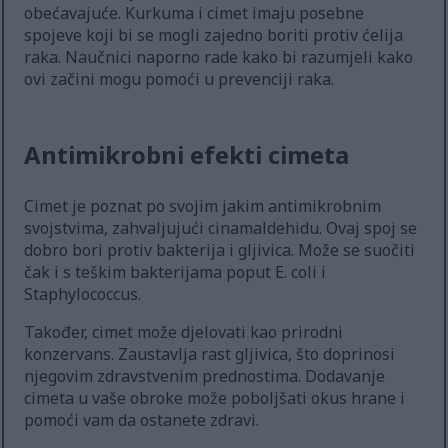
obećavajuće. Kurkuma i cimet imaju posebne
spojeve koji bi se mogli zajedno boriti protiv ćelija
raka. Naučnici naporno rade kako bi razumjeli kako
ovi začini mogu pomoći u prevenciji raka.
Antimikrobni efekti cimeta
Cimet je poznat po svojim jakim antimikrobnim
svojstvima, zahvaljujući cinamaldehidu. Ovaj spoj se
dobro bori protiv bakterija i gljivica. Može se suočiti
čak i s teškim bakterijama poput E. coli i
Staphylococcus.
Također, cimet može djelovati kao prirodni
konzervans. Zaustavlja rast gljivica, što doprinosi
njegovim zdravstvenim prednostima. Dodavanje
cimeta u vaše obroke može poboljšati okus hrane i
pomoći vam da ostanete zdravi.