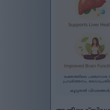
രക്തത്തിലെ പഞ്ചസാര ന
പ്രവർത്തനം, രോഗപ്രതിര
കൂടുതൽ വിവരങ്ങൾക്കു