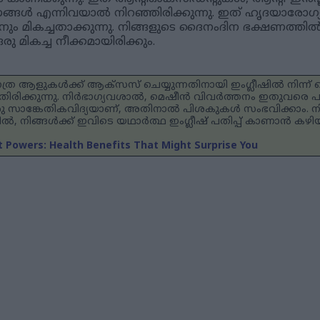
 എന്നിവയാൽ നിറഞ്ഞിരിക്കുന്നു. ഇത് ഹൃദയാരോഗ്യത
ിനും മികച്ചതാക്കുന്നു. നിങ്ങളുടെ ദൈനംദിന ഭക്ഷണത്തിൽ ക
ു മികച്ച നീക്കമായിരിക്കും.
ത്ര ആളുകൾക്ക് ആക്‌സസ് ചെയ്യുന്നതിനായി ഇംഗ്ലീഷിൽ നിന്ന്
തിരിക്കുന്നു. നിർഭാഗ്യവശാൽ, മെഷീൻ വിവർത്തനം ഇതുവരെ 
ത ഒരു സാങ്കേതികവിദ്യയാണ്, അതിനാൽ പിശകുകൾ സംഭവിക്കാം. നി
്കിൽ, നിങ്ങൾക്ക് ഇവിടെ യഥാർത്ഥ ഇംഗ്ലീഷ് പതിപ്പ് കാണാൻ കഴിയ
 Powers: Health Benefits That Might Surprise You