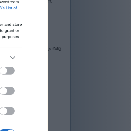
സിഡന്റ് ഉള്ളടക്കമാണ്.
 downstream
സഹായിക്കുന്നു.
B’s List of
er and store
to grant or
ed purposes
ഇത് പല വിഭവങ്ങൾക്കും ഒരു
ടുകളായി വ്യത്യസ്ത
ും. രണ്ടും അവയുടെ
ട. വളരെക്കാലമായി
ഗുണങ്ങളെക്കുറിച്ച്