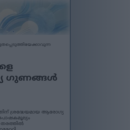
തപ്പെടുത്തിയേക്കാവുന്ന
ങളെ
്യ ഗുണങ്ങൾ
ഇതിന് ശ്രദ്ധേയമായ ആരോഗ്യ
 പോഷകമൂല്യം
ല തരത്തിൽ
േറ്ററി,