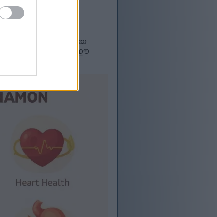
.
ക്രോബയൽ കഴിവുകൾ.
ല്ലെങ്കിൽ സ്വാദിഷ്ടമായ
 രുചികരമായ മാർഗമാണ് ഈ