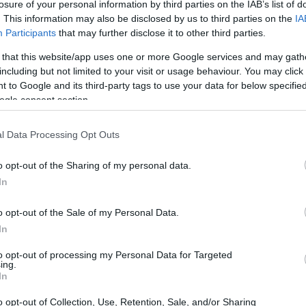
ൂല്യം വർദ്ധിപ്പിക്കുന്നത് അതിലെ സമ്പന്നമായ ആന്റിഓക്‌
losure of your personal information by third parties on the IAB’s list of
യ്ക്കുന്നതിനും ഹൃദയാരോഗ്യം പ്രോത്സാഹിപ്പിക്കുന്നതിനും 
. This information may also be disclosed by us to third parties on the
IA
ട ഉൾപ്പെടുത്തുന്നത് ലളിതവും രുചികരവുമാണ്.
Participants
that may further disclose it to other third parties.
 that this website/app uses one or more Google services and may gath
including but not limited to your visit or usage behaviour. You may click 
 ആമുഖം
 to Google and its third-party tags to use your data for below specifi
ogle consent section.
രങ്ങളുടെ ഉൾപ്പാളിയിൽ നിന്നാണ് കറുവപ്പട്ട വരുന്നത്. 
സുഗന്ധവ്യഞ്ജനത്തിന് ഒരു നീണ്ട ചരിത്രമുണ്ട്, നൂറ്റാണ്
l Data Processing Opt Outs
ഗിച്ചുവരുന്നു.
ിന് രണ്ട് പ്രധാന വഴികളുണ്ട്: കമ്പുകളും പൊടിച്ച പൊടിയ
o opt-out of the Sharing of my personal data.
്കും പ്രിയപ്പെട്ടതാണ്.
In
ന ഒരു സുഗന്ധവ്യഞ്ജനത്തേക്കാൾ കൂടുതലാണ് കറുവപ്പട്
o opt-out of the Sale of my Personal Data.
 ഇത് ഉപയോഗിച്ചുവരുന്നു. ഇതിന്റെ സാധ്യമായ ആരോഗ്യ 
In
ടിരിക്കുകയാണ്.
to opt-out of processing my Personal Data for Targeted
ing.
In
ചരിത്ര വീക്ഷണം
o opt-out of Collection, Use, Retention, Sale, and/or Sharing