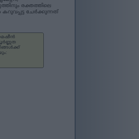
്തിനും രക്തത്തിലെ
റുവപ്പട്ട ചേർക്കുന്നത്
 മെഷീൻ
പൂർണ്ണത
ങ്ങൾക്ക്
ും: