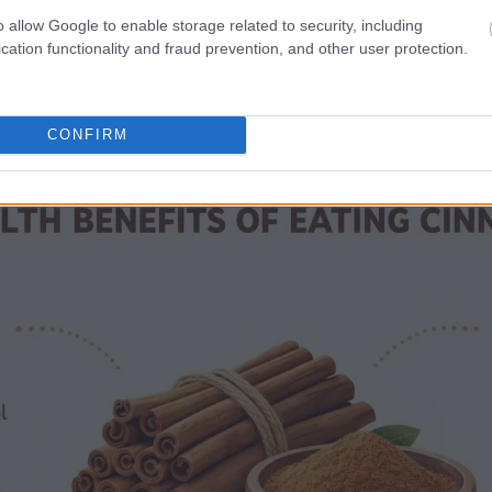
ിൽ നിന്ന് സംരക്ഷിക്കുന്ന ആന്റിഓക്‌സിഡന്റ് ഫലങ്ങൾ
o allow Google to enable storage related to security, including
 ലഘൂകരിക്കാൻ കഴിയുന്ന ആന്റി-ഇൻഫ്ലമേറ്ററി ഗുണങ്ങൾ.
cation functionality and fraud prevention, and other user protection.
ഫംഗസുകളെയും ചെറുക്കാൻ സഹായിക്കുന്ന ആന്റിമൈ
്കുന്നത് രുചിയും ആരോഗ്യവും വർദ്ധിപ്പിക്കും. ഓട്‌സ് അ
്. നിങ്ങളുടെ ക്ഷേമം മെച്ചപ്പെടുത്തുന്നതിനുള്ള ഒരു
CONFIRM