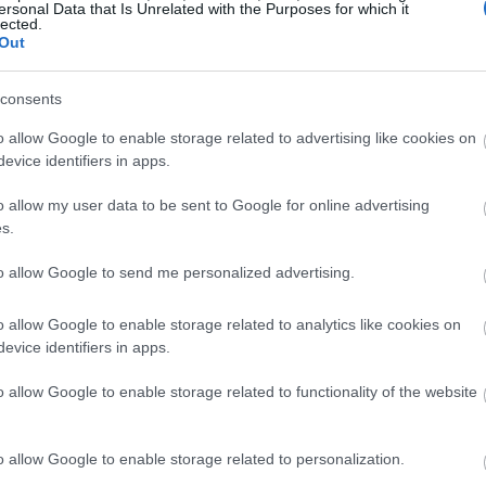
ersonal Data that Is Unrelated with the Purposes for which it
പഴക്കമുള്ള ഒരു കൗതുകകരമായ ചരിത്രമാണ് കറുവപ്പട്ടയ
lected.
യി കണക്കാക്കപ്പെട്ടിരുന്നു, പലപ്പോഴും രാജാക്കന്മാർക്
Out
്യത്യസ്ത സംസ്കാരങ്ങളിൽ ഇതിന്റെ പ്രാധാന്യം വ്യക്തമാണ
്യഞ്ജനങ്ങളിൽ ഒന്നായിരുന്നു ഇത്.
consents
്ടയ്ക്ക് വലിയ പങ്കുണ്ട്. ശരീരസംരക്ഷണത്തിന് സഹായിക
o allow Google to enable storage related to advertising like cookies on
ഉപയോഗിച്ചിരുന്നു. അതിന്റെ സവിശേഷമായ രുചിയും മണ
്യാവശ്യമാക്കി.
evice identifiers in apps.
െ പ്രശസ്തി വളർന്നു. മധ്യകാല യൂറോപ്പിൽ, അത് സമ്പത്ത
o allow my user data to be sent to Google for online advertising
ആരോഗ്യ ഗുണങ്ങൾ സ്ഥിരീകരിക്കുന്നു, പുരാതന വൈദ്യശ
s.
യിരുന്നുവെന്ന് കാണിക്കുന്നു.
to allow Google to send me personalized advertising.
ടെ ശക്തമായ ഔഷധ ഗുണങ്ങൾ
o allow Google to enable storage related to analytics like cookies on
evice identifiers in apps.
ായ സുഗന്ധവ്യഞ്ജനത്തേക്കാൾ കൂടുതലാണ്. ഇതിന് അ
o allow Google to enable storage related to functionality of the website
ടകമായ സിന്നമാൽഡിഹൈഡും മറ്റ് സസ്യ സംയുക്തങ്ങള
 പല വിധത്തിൽ ആരോഗ്യം മെച്ചപ്പെടുത്താൻ സഹായിക്ക
ണങ്ങൾ വിശാലവും പ്രധാനപ്പെട്ടതുമാണ്. ചില പ്രധാന ഗു
o allow Google to enable storage related to personalization.