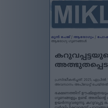
മുൻ പേജ്
/
ആരോഗ്യം
/
പോഷ
ആരോഗ്യ ഗുണങ്ങൾ
കറുവപ്പട്ടയ
അത്ഭുതപ്പെ
പ്രസിദ്ധീകരിച്ചത്: 2025, ഏപ്രിൽ
അവസാനം അപ്ഡേറ്റ് ചെയ്തത്: 2
ഭക്ഷണത്തിന് ഊഷ്മളതയും ര
ഗുണങ്ങളും ഉണ്ട്. അതിന്
ഉയർന്നുവരുന്നു. കറുവപ്പട
വർദ്ധിപ്പിക്കുമെന്ന് പഠനങ്