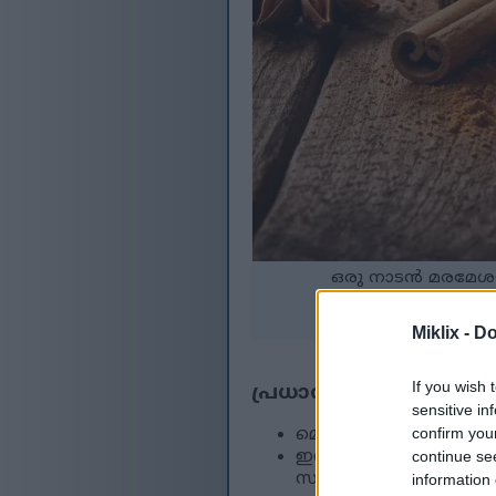
ഒരു നാടൻ മരമേശയിൽ
കൂടുതൽ വിവരങ്ങൾക്കു
Miklix -
Do
If you wish 
പ്രധാന കാര്യങ്ങൾ
sensitive in
confirm you
മൊത്തത്തിലുള്ള ക്ഷേമം
ഇതിന്റെ ഔഷധ ഗുണങ്ങ
continue se
സഹായിക്കും.
information 