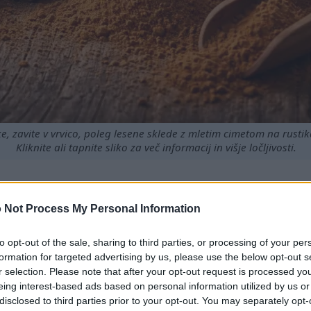
, zavite v vrvico, poleg lesene sklede z mletim cimetom na rustika
Kliknite ali tapnite sliko za več informacij in višje ločljivosti.
 Not Process My Personal Information
ravstvene koristi, ki izboljšujejo splošno počutje.
osti lahko učinkovito pomagajo uravnavati raven sladkorja v
to opt-out of the sale, sharing to third parties, or processing of your per
a poveča njegova bogata vsebnost antioksidantov.
formation for targeted advertising by us, please use the below opt-out s
evanju vnetij, kar spodbuja zdravje srca.
r selection. Please note that after your opt-out request is processed y
ke je lahko preprosta in okusna.
eing interest-based ads based on personal information utilized by us or
disclosed to third parties prior to your opt-out. You may separately opt-