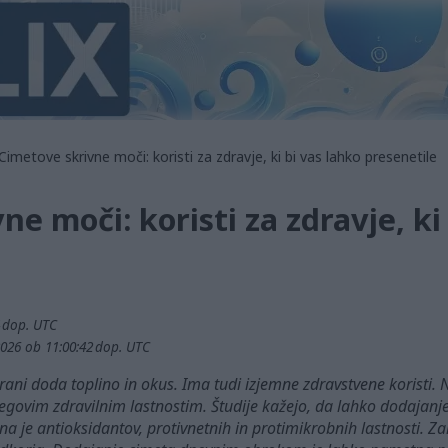
Cimetove skrivne moči: koristi za zdravje, ki bi vas lahko presenetile
e moči: koristi za zdravje, ki
4 dop. UTC
026 ob 11:00:42 dop. UTC
hrani doda toplino in okus. Ima tudi izjemne zdravstvene koristi.
egovim zdravilnim lastnostim. Študije kažejo, da lahko dodajanje
na je antioksidantov, protivnetnih in protimikrobnih lastnosti. Za