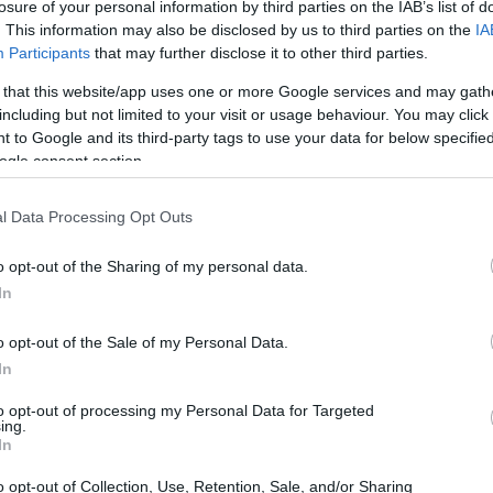
losure of your personal information by third parties on the IAB’s list of
. This information may also be disclosed by us to third parties on the
IA
Participants
that may further disclose it to other third parties.
 that this website/app uses one or more Google services and may gath
lubja dreves iz družine Cinnamomum. Številnim jedem doda 
including but not limited to your visit or usage behaviour. You may click 
različnih kulturah uporablja že stoletja.
 to Google and its third-party tags to use your data for below specifi
porabe cimeta: palčke in mleti cimet. Oba sta priljubljena 
ogle consent section.
l Data Processing Opt Outs
e. Že dolgo se uporablja v naravnih zdravilih. Znanstveniki
o opt-out of the Sharing of my personal data.
In
a perspektiva
o opt-out of the Sale of my Personal Data.
In
no, ki sega tisočletja nazaj. Nekoč je veljal za dragocen zak
to opt-out of processing my Personal Data for Targeted
ar. Njegov pomen v različnih kulturah je jasen; bil je ena prv
ing.
In
 veliko vlogo. Uporabljali so ga v medicini, saj je pomagal oh
o opt-out of Collection, Use, Retention, Sale, and/or Sharing