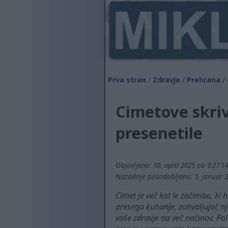
Prva stran
/
Zdravje
/
Prehrana
/ 
Cimetove skrivn
presenetile
Objavljeno: 10. april 2025 ob 9:27:1
Nazadnje posodobljeno: 5. januar 2
Cimet je več kot le začimba, ki 
presega kuhanje, zahvaljujoč nj
vaše zdravje na več načinov. Pol