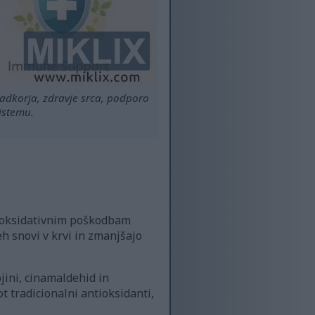
sladkorja, zdravje srca, podporo
istemu.
ti oksidativnim poškodbam
eh snovi v krvi in zmanjšajo
jini, cinamaldehid in
t tradicionalni antioksidanti,