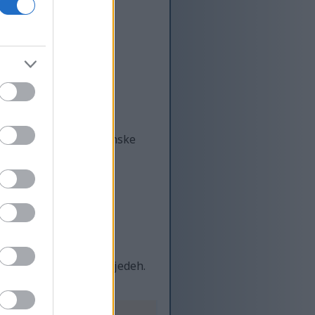
je potrjujejo njegove
dehid, in druge rastlinske
ov.
jo:
h kosmičih ali slanih jedeh.