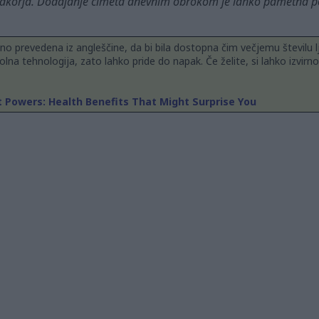
adkorja. Dodajanje cimeta dnevnim obrokom je lahko pametna po
ojno prevedena iz angleščine, da bi bila dostopna čim večjemu številu lj
olna tehnologija, zato lahko pride do napak. Če želite, si lahko izvirno
 Powers: Health Benefits That Might Surprise You