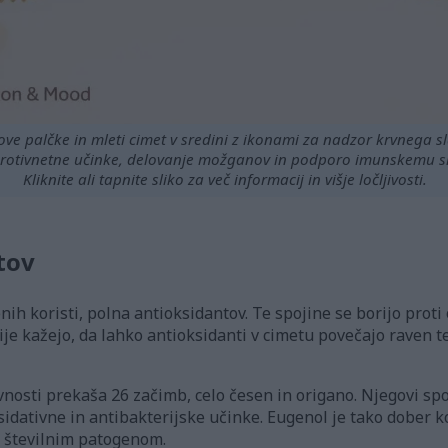
tove palčke in mleti cimet v sredini z ikonami za nadzor krvnega 
 protivnetne učinke, delovanje možganov in podporo imunskemu s
Kliknite ali tapnite sliko za več informacij in višje ločljivosti.
tov
nih koristi, polna antioksidantov. Te spojine se borijo pro
dije kažejo, da lahko antioksidanti v cimetu povečajo raven t
vnosti prekaša 26 začimb, celo česen in origano. Njegovi spo
dativne in antibakterijske učinke. Eugenol je tako dober ko
i številnim patogenom.