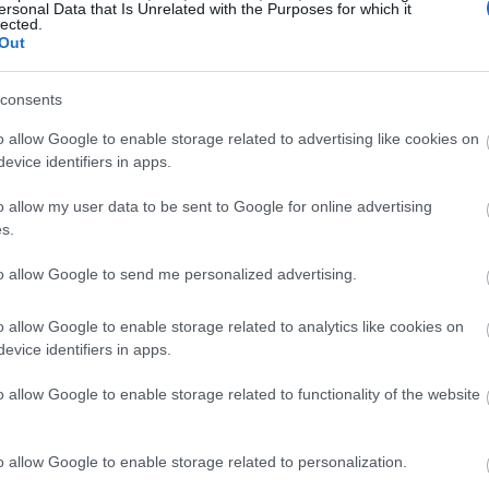
ersonal Data that Is Unrelated with the Purposes for which it
je bil bistvenega pomena za kuhanje in zdravje.
lected.
Out
. V srednjeveški Evropi je postal znak bogastva. Danes študi
 da je bil v starodavni medicini modra izbira.
consents
o allow Google to enable storage related to advertising like cookies on
astnosti cimeta
evice identifiers in apps.
o allow my user data to be sent to Google for online advertising
ma neverjetne koristi za zdravje. Ključna sestavina, cinamal
s.
stnega. Ti elementi pomagajo izboljšati zdravje na več način
to allow Google to send me personalized advertising.
o široke in pomembne. Nekatere ključne prednosti vključuje
ki ščitijo celice pred poškodbami.
o allow Google to enable storage related to analytics like cookies on
i lahko ublažijo kronično vnetje.
evice identifiers in apps.
 ki pomagajo v boju proti bakterijam in glivicam.
o allow Google to enable storage related to functionality of the website
m lahko izboljša tako okus kot zdravje. Odličen je v ovseni
 izboljšanje počutja.
o allow Google to enable storage related to personalization.