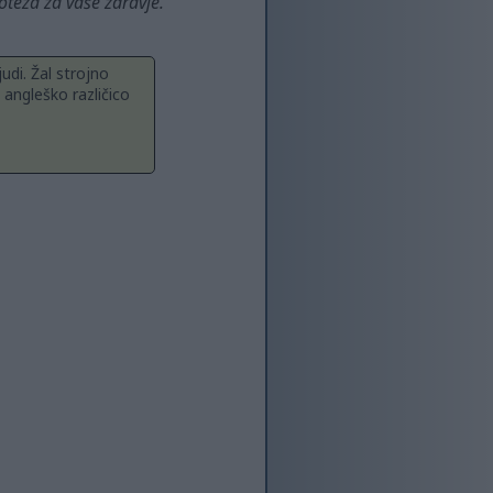
teza za vaše zdravje.
udi. Žal strojno
 angleško različico