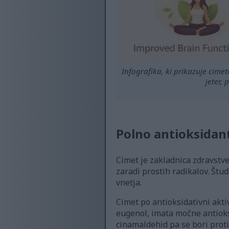
Infografika, ki prikazuje cime
jeter,
Polno antioksidan
Cimet je zakladnica zdravstve
zaradi prostih radikalov. Štu
vnetja.
Cimet po antioksidativni akti
eugenol, imata močne antioksi
cinamaldehid pa se bori prot