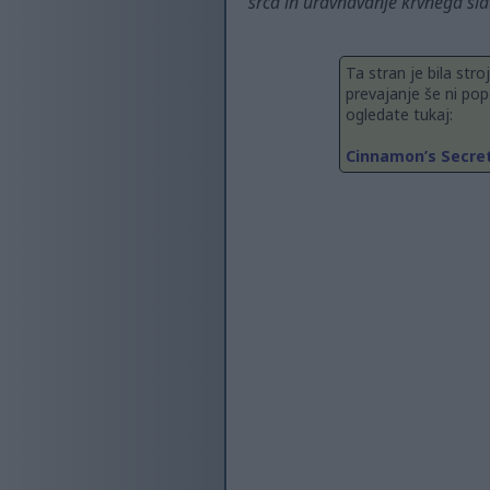
srca in uravnavanje krvnega sl
Ta stran je bila str
prevajanje še ni pop
ogledate tukaj:
Cinnamon’s Secret