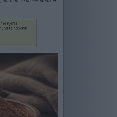
ak. Shtimi i kanellës në vaktet
umë njerëz.
 mund të ndodhin