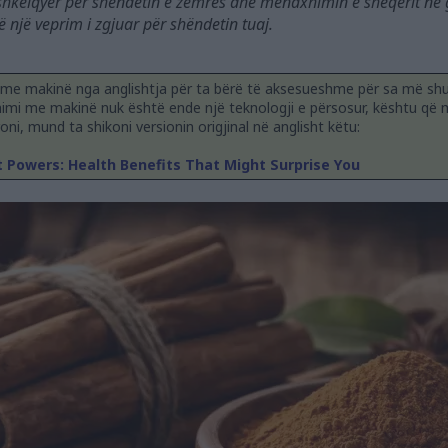
 shkëlqyer për shëndetin e zemrës dhe menaxhimin e sheqerit në gj
 një veprim i zgjuar për shëndetin tuaj.
 me makinë nga anglishtja për ta bërë të aksesueshme për sa më sh
himi me makinë nuk është ende një teknologji e përsosur, kështu që
ni, mund ta shikoni versionin origjinal në anglisht këtu:
 Powers: Health Benefits That Might Surprise You