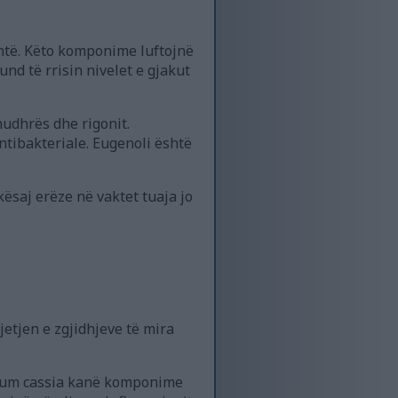
ntë. Këto komponime luftojnë
nd të rrisin nivelet e gjakut
hudhrës dhe rigonit.
ntibakteriale. Eugenoli është
kësaj erëze në vaktet tuaja jo
etjen e zgjidhjeve të mira
mum cassia kanë komponime