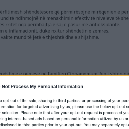
përfitimesh shëndetësore që përmirësojnë mirëqenien e për
 mund të ndihmojnë në menaxhimin efektiv të niveleve të sheq
ës rritet nga përmbajtja e saj e pasur me antioksidantë.
n e inflamacionit, duke nxitur shëndetin e zemrës.
 vakte mund të jetë e thjeshtë dhe e shijshme.
brendshme e pemëve në familjen Cinnamomum. Ajo i shton nj
tori të gjatë, e përdorur në kultura të ndryshme për shekuj 
 Not Process My Personal Information
përdorur kanellën: shkopinj dhe pluhur të bluar. Të dyja ja
e.
to opt-out of the sale, sharing to third parties, or processing of your per
formation for targeted advertising by us, please use the below opt-out s
hjesht një erëz për gatim. Ajo është përdorur në kura natyr
r selection. Please note that after your opt-out request is processed y
rfitimet e saj të mundshme shëndetësore.
eing interest-based ads based on personal information utilized by us or
disclosed to third parties prior to your opt-out. You may separately opt-