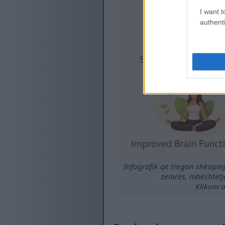
I want t
authenti
Infografik që tregon shkopinj
zemrës, mbështetje
Klikoni 