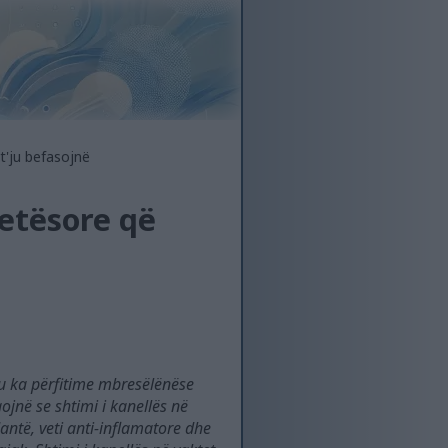
t'ju befasojnë
detësore që
tu ka përfitime mbresëlënëse
gojnë se shtimi i kanellës në
ntë, veti anti-inflamatore dhe