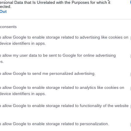
anellës janë të gjera dhe të rëndësishme. Disa avantazhe kr
ersonal Data that Is Unrelated with the Purposes for which it
lected.
ë mbrojnë qelizat nga dëmtimi.
Out
 që mund të lehtësojnë inflamacionin kronik.
 ndihmojnë në luftimin e baktereve dhe kërpudhave.
consents
uaja mund të përmirësojë si shijen ashtu edhe shëndetin. Ë
o allow Google to enable storage related to advertising like cookies on
o erëz është një mënyrë e shijshme për të përmirësuar mirëq
evice identifiers in apps.
o allow my user data to be sent to Google for online advertising
s.
to allow Google to send me personalized advertising.
o allow Google to enable storage related to analytics like cookies on
evice identifiers in apps.
o allow Google to enable storage related to functionality of the website
o allow Google to enable storage related to personalization.