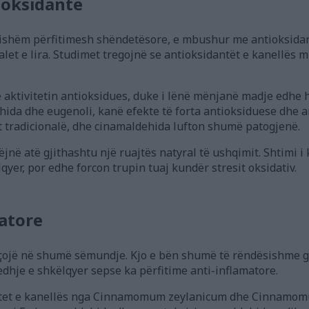
ioksidantë
uqishëm përfitimesh shëndetësore, e mbushur me antioksida
let e lira. Studimet tregojnë se antioksidantët e kanellës mu
ë aktivitetin antioksidues, duke i lënë mënjanë madje edhe 
ida dhe eugenoli, kanë efekte të forta antioksiduese dhe a
ët tradicionalë, dhe cinamaldehida lufton shumë patogjenë.
jnë atë gjithashtu një ruajtës natyral të ushqimit. Shtimi i 
qyer, por edhe forcon trupin tuaj kundër stresit oksidativ.
matore
çojë në shumë sëmundje. Kjo e bën shumë të rëndësishme gj
jedhje e shkëlqyer sepse ka përfitime anti-inflamatore.
aktet e kanellës nga Cinnamomum zeylanicum dhe Cinnamo