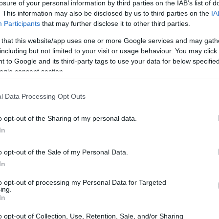
losure of your personal information by third parties on the IAB’s list of
ektivë Historike
. This information may also be disclosed by us to third parties on the
IA
Participants
that may further disclose it to other third parties.
sante që daton mijëra vjet më parë. Dikur shihej si një thesa
 that this website/app uses one or more Google services and may gath
a. Rëndësia e saj në kultura të ndryshme është e qartë; ish
including but not limited to your visit or usage behaviour. You may click 
 to Google and its third-party tags to use your data for below specifi
ogle consent section.
 luante një rol të madh. Përdorej në mjekësi, duke ndihmuar 
n atë thelbësore për gatimin dhe shëndetin.
l Data Processing Opt Outs
nellës u rrit. Në Evropën mesjetare, ajo u bë një shenjë pas
shëndetësore, duke treguar se ishte një zgjedhje e mençur 
o opt-out of the Sharing of my personal data.
In
medicinale të kanellës
o opt-out of the Sale of my Personal Data.
In
thjesht një erëz e shijshme. Ajo ka përfitime të mahnitsh
to opt-out of processing my Personal Data for Targeted
ing.
 përbërës të tjerë bimorë e bëjnë atë shumë të dobishme. 
In
 shumë mënyra.
o opt-out of Collection, Use, Retention, Sale, and/or Sharing