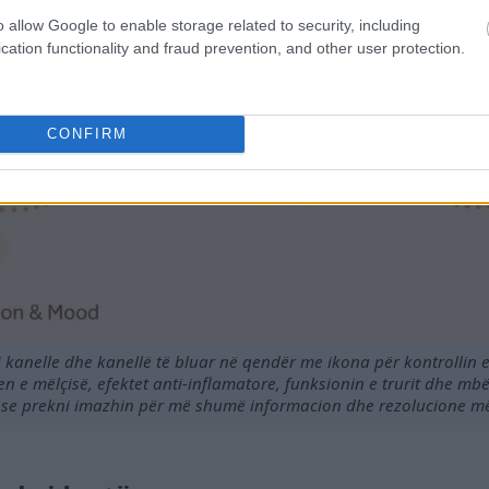
o allow Google to enable storage related to security, including
cation functionality and fraud prevention, and other user protection.
CONFIRM
 kanelle dhe kanellë të bluar në qendër me ikona për kontrollin e
n e mëlçisë, efektet anti-inflamatore, funksionin e trurit dhe mb
ose prekni imazhin për më shumë informacion dhe rezolucione më 