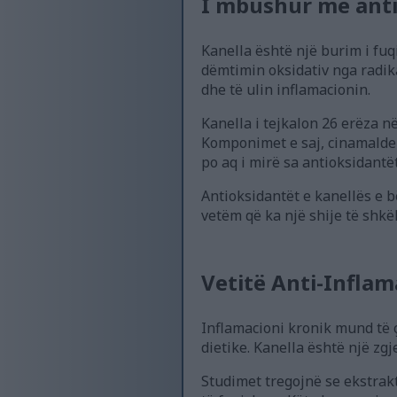
I mbushur me ant
Kanella është një burim i f
dëmtimin oksidativ nga radika
dhe të ulin inflamacionin.
Kanella i tejkalon 26 erëza n
Komponimet e saj, cinamaldeh
po aq i mirë sa antioksidant
Antioksidantët e kanellës e bë
vetëm që ka një shije të shkël
Vetitë Anti-Infla
Inflamacioni kronik mund të 
dietike. Kanella është një zg
Studimet tregojnë se ekstr