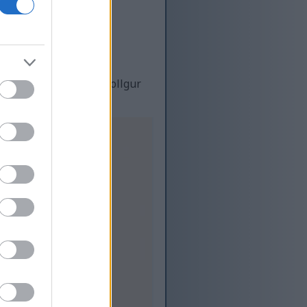
yesore përfshijnë:
shtë shumë i mirë në bollgur
enien tuaj.