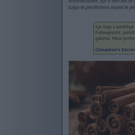
antimikrobike. Kjo e bën atë të
tuaja të përditshme mund të jetë
Kjo faqe u përkthye
Fatkeqësisht, përkt
gabime. Nëse prefero
Cinnamon’s Secret