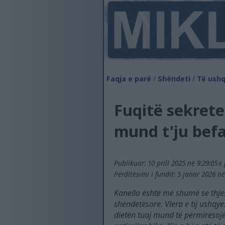
Faqja e parë
/
Shëndeti
/
Të ushq
Fuqitë sekrete
mund t'ju bef
Publikuar: 10 prill 2025 në 9:29:05 e
Përditësimi i fundit: 5 janar 2026 në
Kanella është më shumë se thjes
shëndetësore. Vlera e tij ushqyes
dietën tuaj mund të përmirësoj