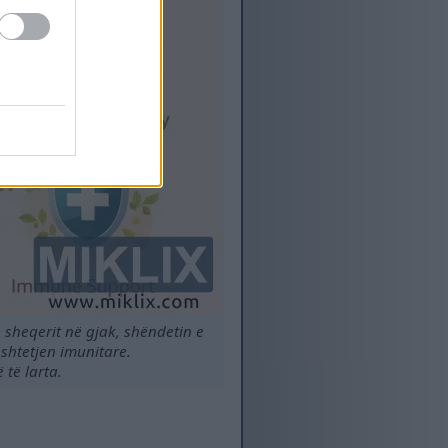
 sheqerit në gjak, shëndetin e
ështetjen imunitare.
të larta.