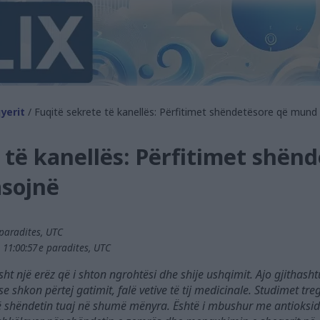
yerit
/ Fuqitë sekrete të kanellës: Përfitimet shëndetësore që mund 
 të kanellës: Përfitimet shën
asojnë
 paradites, UTC
 11:00:57 e paradites, UTC
ht një erëz që i shton ngrohtësi dhe shije ushqimit. Ajo gjithash
e shkon përtej gatimit, falë vetive të tij medicinale. Studimet tre
ë shëndetin tuaj në shumë mënyra. Është i mbushur me antioksida