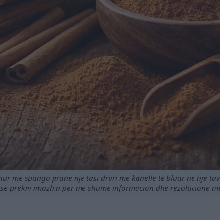
dhur me spango pranë një tasi druri me kanellë të bluar në një tavo
ose prekni imazhin për më shumë informacion dhe rezolucione më 