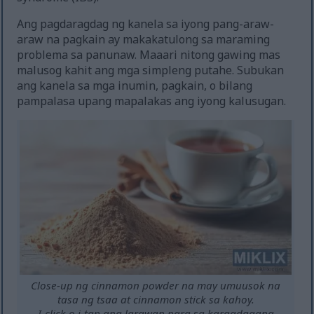
Ang pagdaragdag ng kanela sa iyong pang-araw-
araw na pagkain ay makakatulong sa maraming
problema sa panunaw. Maaari nitong gawing mas
malusog kahit ang mga simpleng putahe. Subukan
ang kanela sa mga inumin, pagkain, o bilang
pampalasa upang mapalakas ang iyong kalusugan.
Close-up ng cinnamon powder na may umuusok na
tasa ng tsaa at cinnamon stick sa kahoy.
I-click o i-tap ang larawan para sa karagdagang