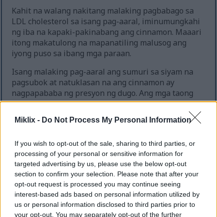
Kahit na walang nakitang malaking pagbabago sa
LDL cholesterol sa isang pag-aaral, iminumungkahi
ng iba na kapaki-pakinabang ang cinnamon. Maaari
itong makatulong na mapanatiling malusog ang
iyong puso sa ibang mga paraan.
Isang malaking pag-aaral ang sumuri sa siyam na
pagsubok at natuklasan na ang cinnamon ay
nagpapababa ng presyon ng dugo. Ang mga taong
kumain ng cinnamon ay may mas mababang systolic
at diastolic na presyon ng dugo. Totoo ito para sa
Miklix -
Do Not Process My Personal Information
mga kumain ng hanggang 2 gramo ng cinnamon sa
isang araw nang higit sa walong linggo.
If you wish to opt-out of the sale, sharing to third parties, or
Ang regular na pagkain ng cinnamon ay maaaring
processing of your personal or sensitive information for
makapagpalusog sa iyong puso. Ito ay isang
targeted advertising by us, please use the below opt-out
section to confirm your selection. Please note that after your
simpleng paraan upang mapalakas ang kalusugan
opt-out request is processed you may continue seeing
ng iyong puso. Ang pagdaragdag ng cinnamon sa
interest-based ads based on personal information utilized by
iyong diyeta ay maaaring maging isang matalinong
us or personal information disclosed to third parties prior to
hakbang para sa iyong puso.
your opt-out. You may separately opt-out of the further