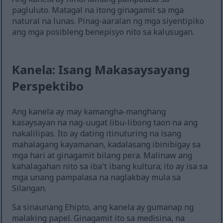
pagluluto. Matagal na itong ginagamit sa mga
natural na lunas. Pinag-aaralan ng mga siyentipiko
ang mga posibleng benepisyo nito sa kalusugan.
Kanela: Isang Makasaysayang
Perspektibo
Ang kanela ay may kamangha-manghang
kasaysayan na nag-uugat libu-libong taon na ang
nakalilipas. Ito ay dating itinuturing na isang
mahalagang kayamanan, kadalasang ibinibigay sa
mga hari at ginagamit bilang pera. Malinaw ang
kahalagahan nito sa iba't ibang kultura; ito ay isa sa
mga unang pampalasa na naglakbay mula sa
Silangan.
Sa sinaunang Ehipto, ang kanela ay gumanap ng
malaking papel. Ginagamit ito sa medisina, na