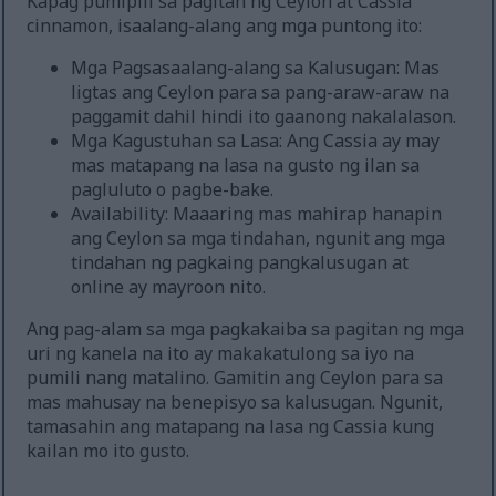
Kapag pumipili sa pagitan ng Ceylon at Cassia
cinnamon, isaalang-alang ang mga puntong ito:
Mga Pagsasaalang-alang sa Kalusugan: Mas
ligtas ang Ceylon para sa pang-araw-araw na
paggamit dahil hindi ito gaanong nakalalason.
Mga Kagustuhan sa Lasa: Ang Cassia ay may
mas matapang na lasa na gusto ng ilan sa
pagluluto o pagbe-bake.
Availability: Maaaring mas mahirap hanapin
ang Ceylon sa mga tindahan, ngunit ang mga
tindahan ng pagkaing pangkalusugan at
online ay mayroon nito.
Ang pag-alam sa mga pagkakaiba sa pagitan ng mga
uri ng kanela na ito ay makakatulong sa iyo na
pumili nang matalino. Gamitin ang Ceylon para sa
mas mahusay na benepisyo sa kalusugan. Ngunit,
tamasahin ang matapang na lasa ng Cassia kung
kailan mo ito gusto.