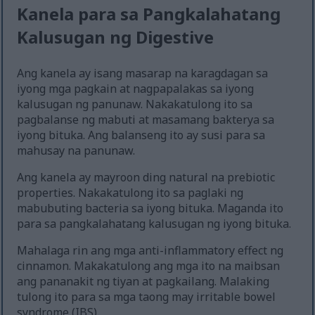
Kanela para sa Pangkalahatang
Kalusugan ng Digestive
Ang kanela ay isang masarap na karagdagan sa
iyong mga pagkain at nagpapalakas sa iyong
kalusugan ng panunaw. Nakakatulong ito sa
pagbalanse ng mabuti at masamang bakterya sa
iyong bituka. Ang balanseng ito ay susi para sa
mahusay na panunaw.
Ang kanela ay mayroon ding natural na prebiotic
properties. Nakakatulong ito sa paglaki ng
mabubuting bacteria sa iyong bituka. Maganda ito
para sa pangkalahatang kalusugan ng iyong bituka.
Mahalaga rin ang mga anti-inflammatory effect ng
cinnamon. Makakatulong ang mga ito na maibsan
ang pananakit ng tiyan at pagkailang. Malaking
tulong ito para sa mga taong may irritable bowel
syndrome (IBS).