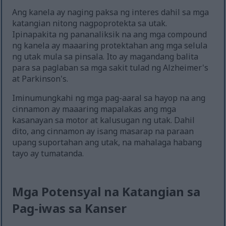
Ang kanela ay naging paksa ng interes dahil sa mga
katangian nitong nagpoprotekta sa utak.
Ipinapakita ng pananaliksik na ang mga compound
ng kanela ay maaaring protektahan ang mga selula
ng utak mula sa pinsala. Ito ay magandang balita
para sa paglaban sa mga sakit tulad ng Alzheimer's
at Parkinson's.
Iminumungkahi ng mga pag-aaral sa hayop na ang
cinnamon ay maaaring mapalakas ang mga
kasanayan sa motor at kalusugan ng utak. Dahil
dito, ang cinnamon ay isang masarap na paraan
upang suportahan ang utak, na mahalaga habang
tayo ay tumatanda.
Mga Potensyal na Katangian sa
Pag-iwas sa Kanser