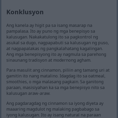
Konklusyon
Ang kanela ay higit pa sa isang masarap na
pampalasa. Ito ay puno ng mga benepisyo sa
kalusugan. Nakakatulong ito sa pagkontrol ng
asukal sa dugo, nagpapabuti sa kalusugan ng puso,
at nagpapalakas ng pangkalahatang kagalingan.
Ang mga benepisyong ito ay nagmula sa parehong
sinaunang tradisyon at modernong agham.
Para masulit ang cinnamon, piliin ang tamang uri at
gamitin ito nang matalino. Idagdag ito sa oatmeal,
smoothies, o mga malasang pagkain. Sa ganitong
paraan, masisiyahan ka sa mga benepisyo nito sa
kalusugan araw-araw.
Ang pagdaragdag ng cinnamon sa iyong diyeta ay
maaaring magdulot ng malaking pagbabago sa
iyong kalusugan. Ito ay isang natural na paraan