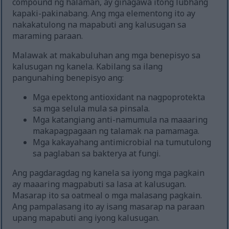
compound ng halaman, ay ginagawa itong lubhang
kapaki-pakinabang. Ang mga elementong ito ay
nakakatulong na mapabuti ang kalusugan sa
maraming paraan.
Malawak at makabuluhan ang mga benepisyo sa
kalusugan ng kanela. Kabilang sa ilang
pangunahing benepisyo ang:
Mga epektong antioxidant na nagpoprotekta
sa mga selula mula sa pinsala.
Mga katangiang anti-namumula na maaaring
makapagpagaan ng talamak na pamamaga.
Mga kakayahang antimicrobial na tumutulong
sa paglaban sa bakterya at fungi.
Ang pagdaragdag ng kanela sa iyong mga pagkain
ay maaaring magpabuti sa lasa at kalusugan.
Masarap ito sa oatmeal o mga malasang pagkain.
Ang pampalasang ito ay isang masarap na paraan
upang mapabuti ang iyong kalusugan.