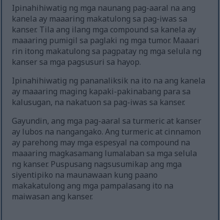
Ipinahihiwatig ng mga naunang pag-aaral na ang
kanela ay maaaring makatulong sa pag-iwas sa
kanser. Tila ang ilang mga compound sa kanela ay
maaaring pumigil sa paglaki ng mga tumor. Maaari
rin itong makatulong sa pagpatay ng mga selula ng
kanser sa mga pagsusuri sa hayop.
Ipinahihiwatig ng pananaliksik na ito na ang kanela
ay maaaring maging kapaki-pakinabang para sa
kalusugan, na nakatuon sa pag-iwas sa kanser.
Gayundin, ang mga pag-aaral sa turmeric at kanser
ay lubos na nangangako. Ang turmeric at cinnamon
ay parehong may mga espesyal na compound na
maaaring magkasamang lumalaban sa mga selula
ng kanser. Puspusang nagsusumikap ang mga
siyentipiko na maunawaan kung paano
makakatulong ang mga pampalasang ito na
maiwasan ang kanser.