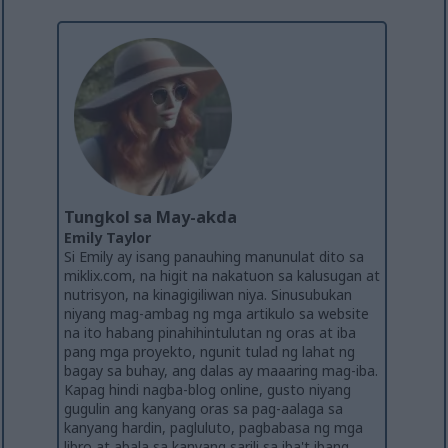
Tungkol sa May-akda
Emily Taylor
Si Emily ay isang panauhing manunulat dito sa
miklix.com, na higit na nakatuon sa kalusugan at
nutrisyon, na kinagigiliwan niya. Sinusubukan
niyang mag-ambag ng mga artikulo sa website
na ito habang pinahihintulutan ng oras at iba
pang mga proyekto, ngunit tulad ng lahat ng
bagay sa buhay, ang dalas ay maaaring mag-iba.
Kapag hindi nagba-blog online, gusto niyang
gugulin ang kanyang oras sa pag-aalaga sa
kanyang hardin, pagluluto, pagbabasa ng mga
libro at abala sa kanyang sarili sa iba't ibang