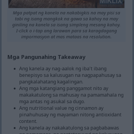
Mga patpat ng kanela na nakabigkis na may pisi sa
tabi ng isang mangkok na gawa sa kahoy na may
giniling na kanela sa isang simpleng mesang kahoy.
I-click o i-tap ang larawan para sa karagdagang
impormasyon at mas mataas na resolution.
Mga Pangunahing Takeaway
Ang kanela ay nag-aalok ng iba't ibang
benepisyo sa kalusugan na nagpapahusay sa
pangkalahatang kagalingan.
Ang mga katangiang panggamot nito ay
makakatulong sa mahusay na pamamahala ng
mga antas ng asukal sa dugo.
Ang nutritional value ng cinnamon ay
pinahuhusay ng mayaman nitong antioxidant
content.
Ang kanela ay nakakatulong sa pagbabawas