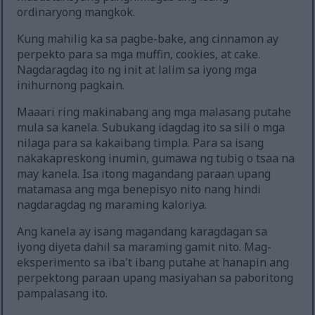
ordinaryong mangkok.
Kung mahilig ka sa pagbe-bake, ang cinnamon ay
perpekto para sa mga muffin, cookies, at cake.
Nagdaragdag ito ng init at lalim sa iyong mga
inihurnong pagkain.
Maaari ring makinabang ang mga malasang putahe
mula sa kanela. Subukang idagdag ito sa sili o mga
nilaga para sa kakaibang timpla. Para sa isang
nakakapreskong inumin, gumawa ng tubig o tsaa na
may kanela. Isa itong magandang paraan upang
matamasa ang mga benepisyo nito nang hindi
nagdaragdag ng maraming kaloriya.
Ang kanela ay isang magandang karagdagan sa
iyong diyeta dahil sa maraming gamit nito. Mag-
eksperimento sa iba't ibang putahe at hanapin ang
perpektong paraan upang masiyahan sa paboritong
pampalasang ito.