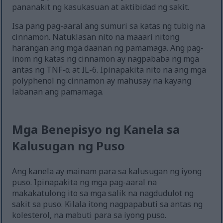
pananakit ng kasukasuan at aktibidad ng sakit.
Isa pang pag-aaral ang sumuri sa katas ng tubig na
cinnamon. Natuklasan nito na maaari nitong
harangan ang mga daanan ng pamamaga. Ang pag-
inom ng katas ng cinnamon ay nagpababa ng mga
antas ng TNF-α at IL-6. Ipinapakita nito na ang mga
polyphenol ng cinnamon ay mahusay na kayang
labanan ang pamamaga.
Mga Benepisyo ng Kanela sa
Kalusugan ng Puso
Ang kanela ay mainam para sa kalusugan ng iyong
puso. Ipinapakita ng mga pag-aaral na
makakatulong ito sa mga salik na nagdudulot ng
sakit sa puso. Kilala itong nagpapabuti sa antas ng
kolesterol, na mabuti para sa iyong puso.