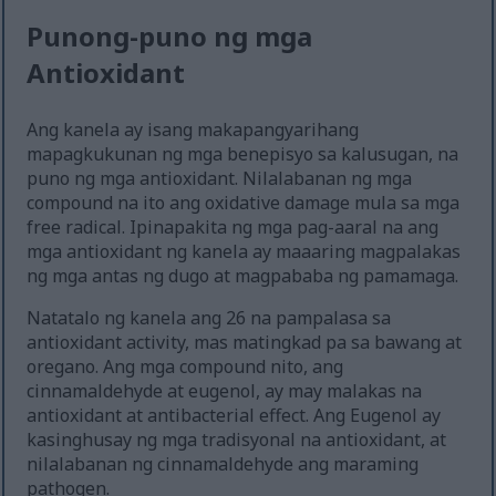
Punong-puno ng mga
Antioxidant
Ang kanela ay isang makapangyarihang
mapagkukunan ng mga benepisyo sa kalusugan, na
puno ng mga antioxidant. Nilalabanan ng mga
compound na ito ang oxidative damage mula sa mga
free radical. Ipinapakita ng mga pag-aaral na ang
mga antioxidant ng kanela ay maaaring magpalakas
ng mga antas ng dugo at magpababa ng pamamaga.
Natatalo ng kanela ang 26 na pampalasa sa
antioxidant activity, mas matingkad pa sa bawang at
oregano. Ang mga compound nito, ang
cinnamaldehyde at eugenol, ay may malakas na
antioxidant at antibacterial effect. Ang Eugenol ay
kasinghusay ng mga tradisyonal na antioxidant, at
nilalabanan ng cinnamaldehyde ang maraming
pathogen.