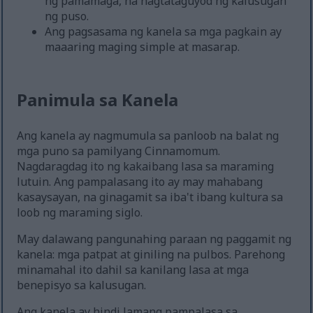
ng pamamaga, na nagtataguyod ng kalusugan
ng puso.
Ang pagsasama ng kanela sa mga pagkain ay
maaaring maging simple at masarap.
Panimula sa Kanela
Ang kanela ay nagmumula sa panloob na balat ng
mga puno sa pamilyang Cinnamomum.
Nagdaragdag ito ng kakaibang lasa sa maraming
lutuin. Ang pampalasang ito ay may mahabang
kasaysayan, na ginagamit sa iba't ibang kultura sa
loob ng maraming siglo.
May dalawang pangunahing paraan ng paggamit ng
kanela: mga patpat at giniling na pulbos. Parehong
minamahal ito dahil sa kanilang lasa at mga
benepisyo sa kalusugan.
Ang kanela ay hindi lamang pampalasa sa