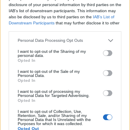
disclosure of your personal information by third parties on the
IAB’s list of downstream participants. This information may
also be disclosed by us to third parties on the
IAB’s List of
Downstream Participants
that may further disclose it to other
third parties.
Please note that this website/app uses one or more Google
Personal Data Processing Opt Outs
services and may gather and store information including but
not limited to your visit or usage behaviour. You may click to
I want to opt-out of the Sharing of my
personal data.
grant or deny consent to Google and its third-party tags to
Opted In
use your data for below specified purposes in below Google
consent section.
Close-up ng isang cinnamon stick na may kumikinang
I want to opt-out of the Sale of my
Personal Data.
na simbolo ng puso sa background.
Opted In
I-click o i-tap ang larawan para sa karagdagang
impormasyon at mas mataas na resolution.
I want to opt-out of processing my
Personal Data for Targeted Advertising.
Opted In
Pagpapabuti ng Sensitibidad ng
I want to opt-out of Collection, Use,
Retention, Sale, and/or Sharing of my
Insulin
Personal Data that Is Unrelated with the
Purposes for which it was collected.
Opted Out