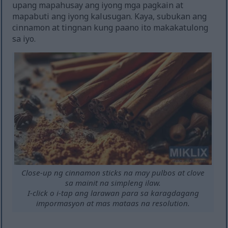
upang mapahusay ang iyong mga pagkain at
mapabuti ang iyong kalusugan. Kaya, subukan ang
cinnamon at tingnan kung paano ito makakatulong
sa iyo.
Close-up ng cinnamon sticks na may pulbos at clove
sa mainit na simpleng ilaw.
I-click o i-tap ang larawan para sa karagdagang
impormasyon at mas mataas na resolution.