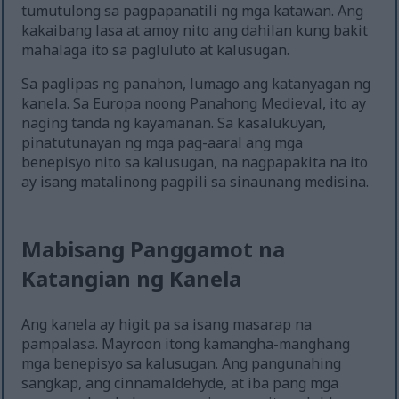
tumutulong sa pagpapanatili ng mga katawan. Ang
kakaibang lasa at amoy nito ang dahilan kung bakit
mahalaga ito sa pagluluto at kalusugan.
Sa paglipas ng panahon, lumago ang katanyagan ng
kanela. Sa Europa noong Panahong Medieval, ito ay
naging tanda ng kayamanan. Sa kasalukuyan,
pinatutunayan ng mga pag-aaral ang mga
benepisyo nito sa kalusugan, na nagpapakita na ito
ay isang matalinong pagpili sa sinaunang medisina.
Mabisang Panggamot na
Katangian ng Kanela
Ang kanela ay higit pa sa isang masarap na
pampalasa. Mayroon itong kamangha-manghang
mga benepisyo sa kalusugan. Ang pangunahing
sangkap, ang cinnamaldehyde, at iba pang mga