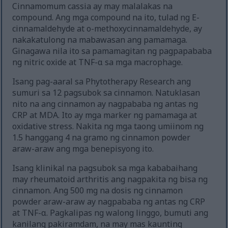
Cinnamomum cassia ay may malalakas na
compound. Ang mga compound na ito, tulad ng E-
cinnamaldehyde at o-methoxycinnamaldehyde, ay
nakakatulong na mabawasan ang pamamaga.
Ginagawa nila ito sa pamamagitan ng pagpapababa
ng nitric oxide at TNF-α sa mga macrophage.
Isang pag-aaral sa Phytotherapy Research ang
sumuri sa 12 pagsubok sa cinnamon. Natuklasan
nito na ang cinnamon ay nagpababa ng antas ng
CRP at MDA. Ito ay mga marker ng pamamaga at
oxidative stress. Nakita ng mga taong umiinom ng
1.5 hanggang 4 na gramo ng cinnamon powder
araw-araw ang mga benepisyong ito.
Isang klinikal na pagsubok sa mga kababaihang
may rheumatoid arthritis ang nagpakita ng bisa ng
cinnamon. Ang 500 mg na dosis ng cinnamon
powder araw-araw ay nagpababa ng antas ng CRP
at TNF-α. Pagkalipas ng walong linggo, bumuti ang
kanilang pakiramdam, na may mas kaunting