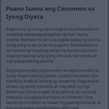
Paano Isama ang Cinnamon sa
Iyong Diyeta
Ang kanela ay isang nakalulugod na pampalasa na
madaling makapagpapaganda ng iba't ibang
putahe. Mainam ito para sa pagdaragdag ng lasa sa
iyong pang-araw-araw na pagkain. Makakakita ka
ng maraming simpleng recipe ng kanela para mas
maging masarap ang iyong almusal, meryenda, at
mga pangunahing putahe.
Ang pagdaragdag ng cinnamon sa mga smoothie ay
isang maginhawang paraan upang masiyahan dito.
Kaunting budbod lamang ay maaaring magpasarap
sa lasa ng iyong smoothie at mag-alok ng mga
benepisyo sa kalusugan. Ang oatmeal ay isa pang
mahusay na pagpipilian para sa cinnamon. Ang
kaunting cinnamon ay maaaring gawing masarap at
masustansyang panghimagas ang isang