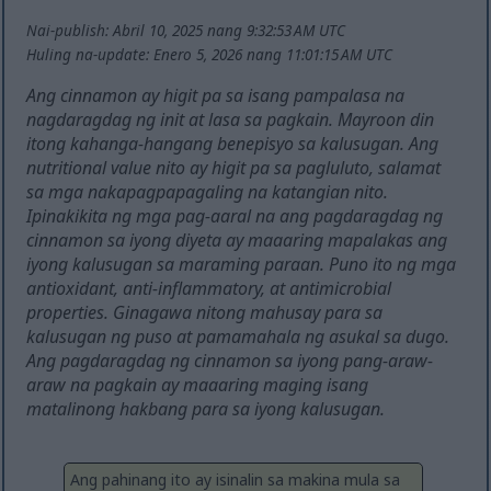
Nai-publish: Abril 10, 2025 nang 9:32:53 AM UTC
Huling na-update: Enero 5, 2026 nang 11:01:15 AM UTC
Ang cinnamon ay higit pa sa isang pampalasa na
nagdaragdag ng init at lasa sa pagkain. Mayroon din
itong kahanga-hangang benepisyo sa kalusugan. Ang
nutritional value nito ay higit pa sa pagluluto, salamat
sa mga nakapagpapagaling na katangian nito.
Ipinakikita ng mga pag-aaral na ang pagdaragdag ng
cinnamon sa iyong diyeta ay maaaring mapalakas ang
iyong kalusugan sa maraming paraan. Puno ito ng mga
antioxidant, anti-inflammatory, at antimicrobial
properties. Ginagawa nitong mahusay para sa
kalusugan ng puso at pamamahala ng asukal sa dugo.
Ang pagdaragdag ng cinnamon sa iyong pang-araw-
araw na pagkain ay maaaring maging isang
matalinong hakbang para sa iyong kalusugan.
Ang pahinang ito ay isinalin sa makina mula sa