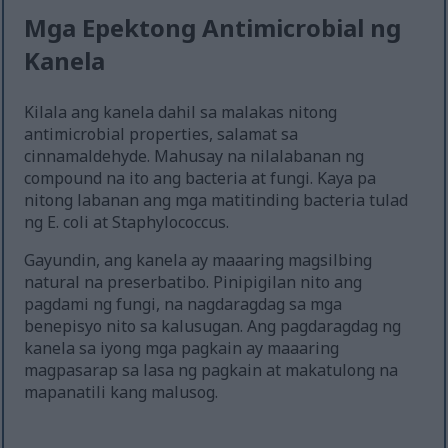
Mga Epektong Antimicrobial ng
Kanela
Kilala ang kanela dahil sa malakas nitong
antimicrobial properties, salamat sa
cinnamaldehyde. Mahusay na nilalabanan ng
compound na ito ang bacteria at fungi. Kaya pa
nitong labanan ang mga matitinding bacteria tulad
ng E. coli at Staphylococcus.
Gayundin, ang kanela ay maaaring magsilbing
natural na preserbatibo. Pinipigilan nito ang
pagdami ng fungi, na nagdaragdag sa mga
benepisyo nito sa kalusugan. Ang pagdaragdag ng
kanela sa iyong mga pagkain ay maaaring
magpasarap sa lasa ng pagkain at makatulong na
mapanatili kang malusog.