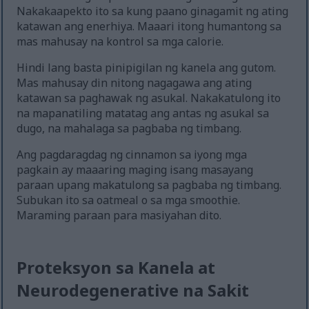
Nakakaapekto ito sa kung paano ginagamit ng ating
katawan ang enerhiya. Maaari itong humantong sa
mas mahusay na kontrol sa mga calorie.
Hindi lang basta pinipigilan ng kanela ang gutom.
Mas mahusay din nitong nagagawa ang ating
katawan sa paghawak ng asukal. Nakakatulong ito
na mapanatiling matatag ang antas ng asukal sa
dugo, na mahalaga sa pagbaba ng timbang.
Ang pagdaragdag ng cinnamon sa iyong mga
pagkain ay maaaring maging isang masayang
paraan upang makatulong sa pagbaba ng timbang.
Subukan ito sa oatmeal o sa mga smoothie.
Maraming paraan para masiyahan dito.
Proteksyon sa Kanela at
Neurodegenerative na Sakit