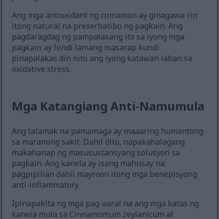
Ang mga antioxidant ng cinnamon ay ginagawa rin
itong natural na preserbatibo ng pagkain. Ang
pagdaragdag ng pampalasang ito sa iyong mga
pagkain ay hindi lamang masarap kundi
pinapalakas din nito ang iyong katawan laban sa
oxidative stress.
Mga Katangiang Anti-Namumula
Ang talamak na pamamaga ay maaaring humantong
sa maraming sakit. Dahil dito, napakahalagang
makahanap ng masusustansyang solusyon sa
pagkain. Ang kanela ay isang mahusay na
pagpipilian dahil mayroon itong mga benepisyong
anti-inflammatory.
Ipinapakita ng mga pag-aaral na ang mga katas ng
kanela mula sa Cinnamomum zeylanicum at