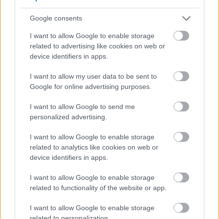
Kilala na ngayon ang kanela sa pagpapalakas ng
Google consents
sensitibidad ng insulin. Mainam ito para sa mga
gustong kontrolin ang kanilang asukal sa dugo.
I want to allow Google to enable storage
Ipinapakita ng mga pag-aaral na ang mga
related to advertising like cookies on web or
compound ng kanela ay nakakatulong sa mas
device identifiers in apps.
mahusay na paggana ng insulin. Ito ay mahalaga
para mapanatiling matatag ang asukal sa dugo at
I want to allow my user data to be sent to
dumadaloy ang enerhiya.
Google for online advertising purposes.
Para sa mga taong may insulin resistance, malaking
I want to allow Google to send me
tulong ang cinnamon. Ito ay nauugnay sa metabolic
personalized advertising.
syndrome at type 2 diabetes. Ang pagdaragdag ng
cinnamon sa mga pagkain ay maaaring mapalakas
I want to allow Google to enable storage
ang metabolic health. Ginagawa itong isang
related to analytics like cookies on web or
mahusay na kasangkapan para sa pamamahala ng
device identifiers in apps.
asukal sa dugo.
I want to allow Google to enable storage
Maaaring mapahusay ng kanela ang pagsipsip
related to functionality of the website or app.
ng glucose ng mga selula, na nagpapabuti sa
I want to allow Google to enable storage
sensitivity ng insulin.
related to personalization.