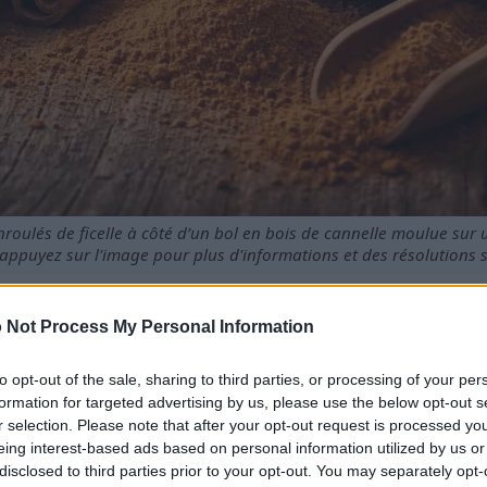
roulés de ficelle à côté d’un bol en bois de cannelle moulue sur 
appuyez sur l'image pour plus d'informations et des résolutions 
 Not Process My Personal Information
riété de bienfaits pour la santé qui améliorent le bien-être 
to opt-out of the sale, sharing to third parties, or processing of your per
es peuvent aider à gérer efficacement le taux de sucre dans
formation for targeted advertising by us, please use the below opt-out s
 de la cannelle est renforcée par sa riche teneur en antioxy
r selection. Please note that after your opt-out request is processed y
re l’inflammation et favorise la santé cardiaque.
eing interest-based ads based on personal information utilized by us or
e dans les repas peut être simple et délicieux.
disclosed to third parties prior to your opt-out. You may separately opt-