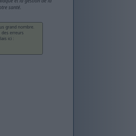
iaque et la gestion de la
otre santé.
plus grand nombre.
 des erreurs
is ici :