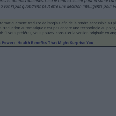
es et antimicrobiennes. Cela le rend excellent pour la santé card
 à vos repas quotidiens peut être une décision intelligente pour v
tomatiquement traduite de l'anglais afin de la rendre accessible au 
 traduction automatique n'est pas encore une technologie au point,
. Si vous préférez, vous pouvez consulter la version originale en angla
 Powers: Health Benefits That Might Surprise You