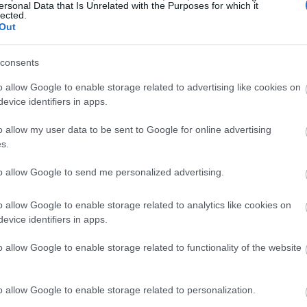
ersonal Data that Is Unrelated with the Purposes for which it
nelle jouait un rôle important. Il était utilisé en médecine,
lected.
 en faisaient un élément essentiel pour la cuisine et la san
Out
e Cinnamon a grandi. Dans l’Europe médiévale, c’est devenu
ment ses bienfaits pour la santé, montrant qu’il s’agissait d
consents
o allow Google to enable storage related to advertising like cookies on
evice identifiers in apps.
tés médicinales de la cannelle
o allow my user data to be sent to Google for online advertising
s.
ne épice savoureuse. Elle a des bienfaits incroyables pour la
to allow Google to send me personalized advertising.
omposés végétaux, la rendent très bénéfique. Ces éléments 
o allow Google to enable storage related to analytics like cookies on
evice identifiers in apps.
our la santé sont vastes et significatifs. Voici quelques avant
 protègent les cellules des dommages.
o allow Google to enable storage related to functionality of the website
atoires qui peuvent soulager l’inflammation chronique.
biennes qui aident à combattre les bactéries et les champig
o allow Google to enable storage related to personalization.
epas peut améliorer à la fois le goût et la santé. C’est excell