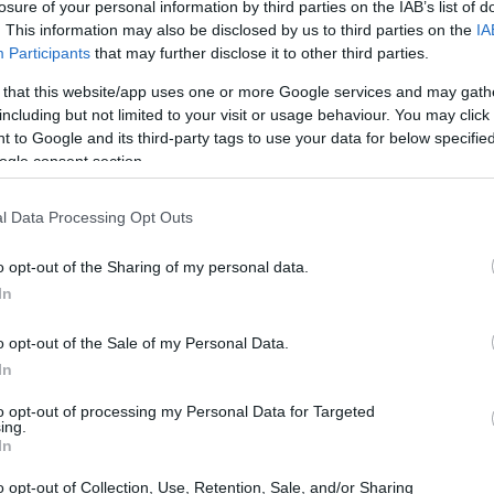
losure of your personal information by third parties on the IAB’s list of
. This information may also be disclosed by us to third parties on the
IA
Participants
that may further disclose it to other third parties.
innamon
 that this website/app uses one or more Google services and may gath
including but not limited to your visit or usage behaviour. You may click 
rce interne des arbres de la famille des Cinnamomum. Elle 
 to Google and its third-party tags to use your data for below specifi
 une longue histoire, utilisée dans différentes cultures depu
ogle consent section.
 d’utiliser la cannelle : les bâtonnets et la poudre moulue. 
our la santé.
l Data Processing Opt Outs
une simple épice pour cuisiner. Il est utilisé dans des remè
o opt-out of the Sharing of my personal data.
 bienfaits potentiels pour la santé.
In
o opt-out of the Sale of my Personal Data.
rspective historique
In
to opt-out of processing my Personal Data for Targeted
scinante qui remonte à des milliers d’années. Il était autre
ing.
rois et utilisé comme monnaie. Son importance dans différent
In
 à voyager depuis l’Est.
o opt-out of Collection, Use, Retention, Sale, and/or Sharing