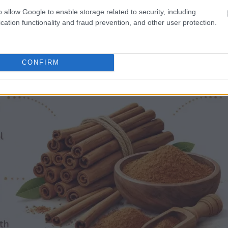
çon savoureuse d’améliorer votre bien-être.
o allow Google to enable storage related to security, including
cation functionality and fraud prevention, and other user protection.
CONFIRM