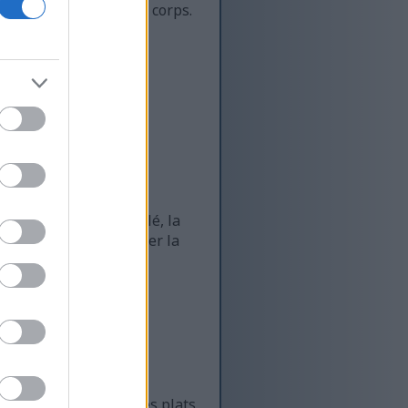
 aidant à préserver les corps.
té.
 un signe de richesse.
’un choix judicieux en
 santé. L’ingrédient clé, la
contribuent à améliorer la
ages clés :
nons.
ent dans le gruau ou les plats