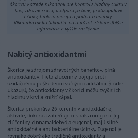
škoricu v strede s ikonami pre kontrolu hladiny cukru v
krvi, zdravie srdca, podporu pečene, protizápalové
účinky, funkciu mozgu a podporu imunity.
Kliknutím alebo ťuknutím na obrázok získate ďalšie
informácie a vyššie rozlíšenie.
Nabitý antioxidantmi
Škorica je zdrojom zdravotných benefitov, plná
antioxidantov. Tieto zlúčeniny bojujú proti
oxidačnému poškodeniu voľnými radikálmi. Štúdie
ukazujú, že antioxidanty v škorici môžu zvýšiť ich
hladinu v krvi a znížiť zápal.
Škorica prekonáva 26 korenín v antioxidačnej
aktivite, dokonca zatieňuje cesnak a oregano. Jej
zlúčeniny, cinnamaldehyd a eugenol, majú silné
antioxidačné a antibakteriálne účinky. Eugenol je
rovnako dobrý ako tradičné antioxidanty a