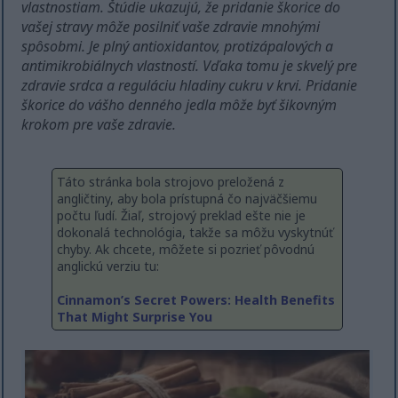
vlastnostiam. Štúdie ukazujú, že pridanie škorice do
vašej stravy môže posilniť vaše zdravie mnohými
spôsobmi. Je plný antioxidantov, protizápalových a
antimikrobiálnych vlastností. Vďaka tomu je skvelý pre
zdravie srdca a reguláciu hladiny cukru v krvi. Pridanie
škorice do vášho denného jedla môže byť šikovným
krokom pre vaše zdravie.
Táto stránka bola strojovo preložená z
angličtiny, aby bola prístupná čo najväčšiemu
počtu ľudí. Žiaľ, strojový preklad ešte nie je
dokonalá technológia, takže sa môžu vyskytnúť
chyby. Ak chcete, môžete si pozrieť pôvodnú
anglickú verziu tu:
Cinnamon’s Secret Powers: Health Benefits
That Might Surprise You