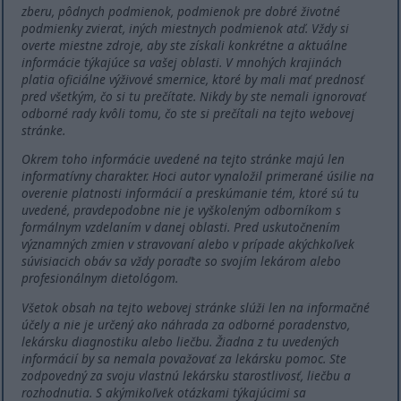
zberu, pôdnych podmienok, podmienok pre dobré životné
podmienky zvierat, iných miestnych podmienok atď. Vždy si
overte miestne zdroje, aby ste získali konkrétne a aktuálne
informácie týkajúce sa vašej oblasti. V mnohých krajinách
platia oficiálne výživové smernice, ktoré by mali mať prednosť
pred všetkým, čo si tu prečítate. Nikdy by ste nemali ignorovať
odborné rady kvôli tomu, čo ste si prečítali na tejto webovej
stránke.
Okrem toho informácie uvedené na tejto stránke majú len
informatívny charakter. Hoci autor vynaložil primerané úsilie na
overenie platnosti informácií a preskúmanie tém, ktoré sú tu
uvedené, pravdepodobne nie je vyškoleným odborníkom s
formálnym vzdelaním v danej oblasti. Pred uskutočnením
významných zmien v stravovaní alebo v prípade akýchkoľvek
súvisiacich obáv sa vždy poraďte so svojím lekárom alebo
profesionálnym dietológom.
Všetok obsah na tejto webovej stránke slúži len na informačné
účely a nie je určený ako náhrada za odborné poradenstvo,
lekársku diagnostiku alebo liečbu. Žiadna z tu uvedených
informácií by sa nemala považovať za lekársku pomoc. Ste
zodpovedný za svoju vlastnú lekársku starostlivosť, liečbu a
rozhodnutia. S akýmikoľvek otázkami týkajúcimi sa