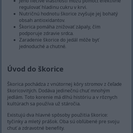
Jeho liečivé vlastnosti môžu pomôcť efektívne
regulovať hladinu cukru v krvi.
Nutričnú hodnotu škorice zvyšuje jej bohatý
obsah antioxidantov.
Škorica pomáha znižovať zápaly, čím
podporuje zdravie srdca.
Zaradenie škorice do jedál môže byť
jednoduché a chutné.
Úvod do škorice
Škorica pochádza z vnútornej kôry stromov z čeľade
škoricovitých. Dodáva jedinečnú chuť mnohým
jedlám. Toto korenie má dlhú históriu a v rôznych
kultúrach sa používa už stáročia.
Existujú dva hlavné spôsoby použitia škorice:
tyčinky a mletý prášok. Oba sú obľúbené pre svoju
chuť a zdravotné benefity.