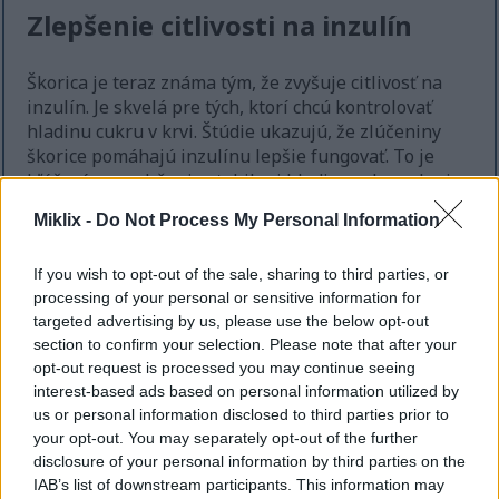
Zlepšenie citlivosti na inzulín
Škorica je teraz známa tým, že zvyšuje citlivosť na
inzulín. Je skvelá pre tých, ktorí chcú kontrolovať
hladinu cukru v krvi. Štúdie ukazujú, že zlúčeniny
škorice pomáhajú inzulínu lepšie fungovať. To je
kľúčové pre udržanie stabilnej hladiny cukru v krvi a
prúdenia energie.
Miklix -
Do Not Process My Personal Information
Pre ľudí s inzulínovou rezistenciou je škorica veľkou
pomocou. Je spojená s metabolickým syndrómom a
If you wish to opt-out of the sale, sharing to third parties, or
cukrovkou 2. typu. Pridanie škorice do jedál môže
processing of your personal or sensitive information for
zlepšiť metabolické zdravie. Vďaka tomu je dobrým
targeted advertising by us, please use the below opt-out
nástrojom na reguláciu hladiny cukru v krvi.
section to confirm your selection. Please note that after your
opt-out request is processed you may continue seeing
Škorica môže zvýšiť príjem glukózy bunkami,
interest-based ads based on personal information utilized by
čím sa zlepšuje citlivosť na inzulín.
us or personal information disclosed to third parties prior to
Pravidelná konzumácia škorice môže lepšie
your opt-out. You may separately opt-out of the further
regulovať hladinu cukru v krvi.
disclosure of your personal information by third parties on the
Toto korenie môže tiež znížiť hladinu cukru v
IAB’s list of downstream participants. This information may