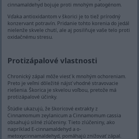
cinnamaldehyd bojuje proti mnohým patogénom.
Vďaka antioxidantom v škorici je to tiež prírodný
konzervant potravín. Pridanie tohto korenia do jedál
nielenže skvele chutí, ale aj posilňuje vaše telo proti
oxidačnému stresu.
Protizápalové vlastnosti
Chronický zápal môže viesť k mnohým ochoreniam.
Preto je veľmi dôležité nájsť vhodné stravovacie
riešenia. Škorica je skvelou voľbou, pretože má
protizápalové účinky.
Štúdie ukazujú, že škoricové extrakty z
Cinnamomum zeylanicum a Cinnamomum cassia
obsahujú silné zlúčeniny. Tieto zlúčeniny, ako
napríklad E-cinnamaldehyd a o-
metoxycinnamaldehyd, pomáhajú znižovať zápal.