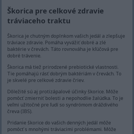
Škorica pre celkové zdravie
tráviaceho traktu
Škorica je chutným doplnkom vašich jedál a zlepšuje
tráviace zdravie. Pomáha vyvážiť dobré a zlé
baktérie v črevách. Táto rovnováha je kľúčová pre
dobré trávenie.
Škorica má tiež prirodzené prebiotické vlastnosti.
Tie pomáhajú rásť dobrým baktériám v črevách. To
je skvelé pre celkové zdravie čriev.
Dôležité sú aj protizápalové účinky škorice. Môže
pomôcť zmierniť bolesti a nepohodlie žalúdka. To je
veľmi užitočné pre ľudí so syndrómom dráždivého
čreva (IBS).
Pridanie škorice do vašich denných jedál môže
pomôcť s mnohými tráviacimi problémami. Môže