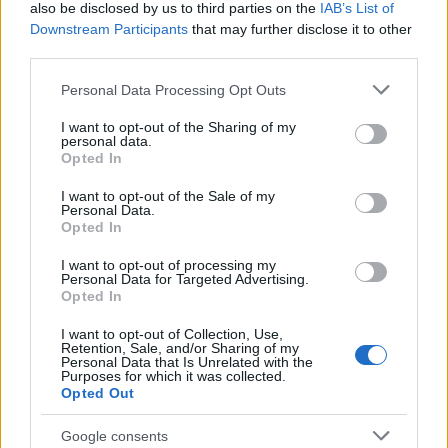
krvi nalačno.
also be disclosed by us to third parties on the
IAB’s List of
Downstream Participants
that may further disclose it to other
Pridanie škorice do vašich denných jedál je
third parties.
jednoduchý spôsob, ako zlepšiť zdravie. Môžete ju
Please note that this website/app uses one or more Google
posypať ovsenými vločkami, smoothies alebo ju
Personal Data Processing Opt Outs
services and may gather and store information including but
použiť v slaných jedlách. Existuje mnoho spôsobov,
not limited to your visit or usage behaviour. You may click to
I want to opt-out of the Sharing of my
ako si ju vychutnať.
personal data.
grant or deny consent to Google and its third-party tags to
Opted In
use your data for below specified purposes in below Google
consent section.
I want to opt-out of the Sale of my
Úloha škorice pri regulácii
Personal Data.
Opted In
hmotnosti
I want to opt-out of processing my
Personal Data for Targeted Advertising.
Štúdie ukazujú, že škorica môže pomôcť s reguláciou
Opted In
hmotnosti. Ovplyvňuje to, ako naše telo využíva
I want to opt-out of Collection, Use,
energiu. To môže viesť k lepšej kontrole kalórií.
Retention, Sale, and/or Sharing of my
Personal Data that Is Unrelated with the
Škorica nielen potláča hlad. Tiež pomáha nášmu
Purposes for which it was collected.
Opted Out
telu lepšie spracovávať cukor. To pomáha udržiavať
stabilnú hladinu cukru v krvi, čo je kľúčové pre
Google consents
chudnutie.