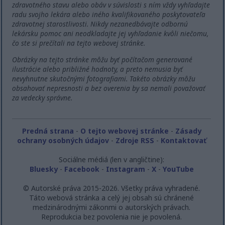
zdravotného stavu alebo obáv v súvislosti s ním vždy vyhľadajte
radu svojho lekára alebo iného kvalifikovaného poskytovateľa
zdravotnej starostlivosti. Nikdy nezanedbávajte odbornú
lekársku pomoc ani neodkladajte jej vyhľadanie kvôli niečomu,
čo ste si prečítali na tejto webovej stránke.
Obrázky na tejto stránke môžu byť počítačom generované
ilustrácie alebo približné hodnoty, a preto nemusia byť
nevyhnutne skutočnými fotografiami. Takéto obrázky môžu
obsahovať nepresnosti a bez overenia by sa nemali považovať
za vedecky správne.
Predná strana
-
O tejto webovej stránke
-
Zásady
ochrany osobných údajov
-
Zdroje RSS
-
Kontaktovať
Sociálne médiá (len v angličtine):
Bluesky
-
Facebook
-
Instagram
-
X
-
YouTube
© Autorské práva 2015-2026. Všetky práva vyhradené.
Táto webová stránka a celý jej obsah sú chránené
medzinárodnými zákonmi o autorských právach.
Reprodukcia bez povolenia nie je povolená.