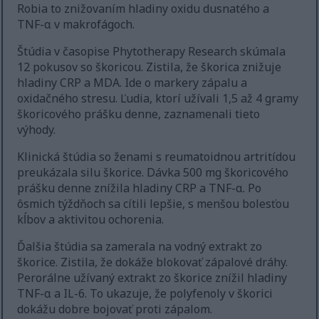
Robia to znižovaním hladiny oxidu dusnatého a
TNF-α v makrofágoch.
Štúdia v časopise Phytotherapy Research skúmala
12 pokusov so škoricou. Zistila, že škorica znižuje
hladiny CRP a MDA. Ide o markery zápalu a
oxidačného stresu. Ľudia, ktorí užívali 1,5 až 4 gramy
škoricového prášku denne, zaznamenali tieto
výhody.
Klinická štúdia so ženami s reumatoidnou artritídou
preukázala silu škorice. Dávka 500 mg škoricového
prášku denne znížila hladiny CRP a TNF-α. Po
ôsmich týždňoch sa cítili lepšie, s menšou bolesťou
kĺbov a aktivitou ochorenia.
Ďalšia štúdia sa zamerala na vodný extrakt zo
škorice. Zistila, že dokáže blokovať zápalové dráhy.
Perorálne užívaný extrakt zo škorice znížil hladiny
TNF-α a IL-6. To ukazuje, že polyfenoly v škorici
dokážu dobre bojovať proti zápalom.