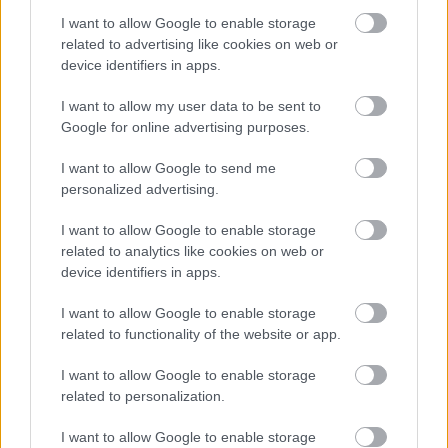
I want to allow Google to enable storage
Pridanie škorice do jedál môže byť zábavným
related to advertising like cookies on web or
spôsobom, ako pomôcť s chudnutím. Vyskúšajte ju v
device identifiers in apps.
ovsených vločkách alebo v smoothies. Existuje
mnoho spôsobov, ako si ju vychutnať.
I want to allow my user data to be sent to
Google for online advertising purposes.
Škorica a ochrana pred
I want to allow Google to send me
personalized advertising.
neurodegeneratívnymi
I want to allow Google to enable storage
ochoreniami
related to analytics like cookies on web or
device identifiers in apps.
Škorica sa stala témou záujmu kvôli svojim
vlastnostiam chrániacim mozog. Výskum ukazuje, že
I want to allow Google to enable storage
related to functionality of the website or app.
zlúčeniny škorice dokážu chrániť mozgové bunky
pred poškodením. To je dobrá správa v boji proti
I want to allow Google to enable storage
chorobám, ako je Alzheimerova choroba a
related to personalization.
Parkinsonova choroba.
I want to allow Google to enable storage
Štúdie na zvieratách naznačujú, že škorica môže