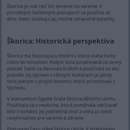
Škorica je viac než len korenie na varenie. V
prírodných liečebných postupoch sa používa už
dlho. Vedci skúmajú jej možné zdravotné benefity.
Škorica: Historická perspektíva
Škorica má fascinujúcu históriu, ktorá siaha tisíce
rokov do minulosti. Kedysi bola považovaná za cenný
poklad, často sa darovala kráľom a používala sa ako
platidlo. Jej význam v rôznych kultúrach je jasný;
bola jedným z prvých korenín, ktoré pricestovali z
Východu.
V starovekom Egypte hrala škorica dôležitú úlohu.
Používala sa v medicíne, ktorá pomáhala udržiavať
telo v kondícii. Jej jedinečná chuť a vôňa ju robili
nevyhnutnou pre varenie a zdravie.
Postupom času sláva škorice rástla. V stredovekej