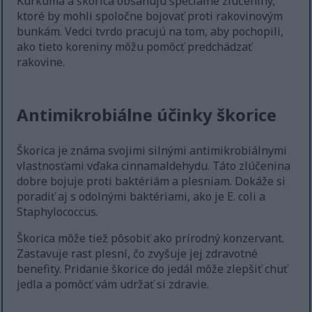
Kurkuma a škorica obsahujú špeciálne zlúčeniny,
ktoré by mohli spoločne bojovať proti rakovinovým
bunkám. Vedci tvrdo pracujú na tom, aby pochopili,
ako tieto koreniny môžu pomôcť predchádzať
rakovine.
Antimikrobiálne účinky škorice
Škorica je známa svojimi silnými antimikrobiálnymi
vlastnosťami vďaka cinnamaldehydu. Táto zlúčenina
dobre bojuje proti baktériám a plesniam. Dokáže si
poradiť aj s odolnými baktériami, ako je E. coli a
Staphylococcus.
Škorica môže tiež pôsobiť ako prírodný konzervant.
Zastavuje rast plesní, čo zvyšuje jej zdravotné
benefity. Pridanie škorice do jedál môže zlepšiť chuť
jedla a pomôcť vám udržať si zdravie.