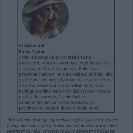
O autorovi
Emily Taylor
Emily je hosťujúca spisovateľka tu na
miklix.com, ktorá sa zameriava najmä na zdravie
a výživu, pre ktoré je nadšená. Pokúša sa
prispievať článkami na túto webovú stránku, ako
jej to čas a iné projekty dovolia, ale ako všetko
v živote, frekvencia sa môže líšiť. Keď práve
nebloguje online, rada trávi čas starostlivosťou
o záhradu, varením, čítaním kníh a
zaneprázdnením sa rôznymi kreatívnymi
projektmi vo svojom dome a okolo neho.
Táto stránka obsahuje informácie o výživových vlastnostiach
jednej alebo viacerých potravín alebo doplnkov stravy. Tieto
vlastnosti sa môžu celosvetovo líšiť v závislosti od obdobia