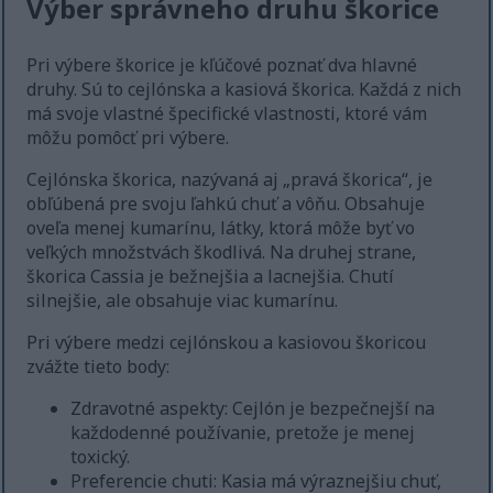
Výber správneho druhu škorice
Pri výbere škorice je kľúčové poznať dva hlavné
druhy. Sú to cejlónska a kasiová škorica. Každá z nich
má svoje vlastné špecifické vlastnosti, ktoré vám
môžu pomôcť pri výbere.
Cejlónska škorica, nazývaná aj „pravá škorica“, je
obľúbená pre svoju ľahkú chuť a vôňu. Obsahuje
oveľa menej kumarínu, látky, ktorá môže byť vo
veľkých množstvách škodlivá. Na druhej strane,
škorica Cassia je bežnejšia a lacnejšia. Chutí
silnejšie, ale obsahuje viac kumarínu.
Pri výbere medzi cejlónskou a kasiovou škoricou
zvážte tieto body:
Zdravotné aspekty: Cejlón je bezpečnejší na
každodenné používanie, pretože je menej
toxický.
Preferencie chuti: Kasia má výraznejšiu chuť,