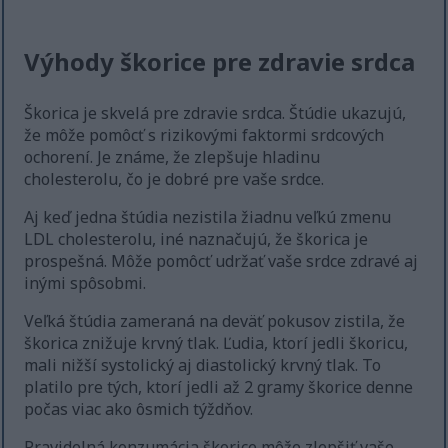
Výhody škorice pre zdravie srdca
Škorica je skvelá pre zdravie srdca. Štúdie ukazujú,
že môže pomôcť s rizikovými faktormi srdcových
ochorení. Je známe, že zlepšuje hladinu
cholesterolu, čo je dobré pre vaše srdce.
Aj keď jedna štúdia nezistila žiadnu veľkú zmenu
LDL cholesterolu, iné naznačujú, že škorica je
prospešná. Môže pomôcť udržať vaše srdce zdravé aj
inými spôsobmi.
Veľká štúdia zameraná na deväť pokusov zistila, že
škorica znižuje krvný tlak. Ľudia, ktorí jedli škoricu,
mali nižší systolický aj diastolický krvný tlak. To
platilo pre tých, ktorí jedli až 2 gramy škorice denne
počas viac ako ôsmich týždňov.
Pravidelná konzumácia škorice môže zlepšiť vaše