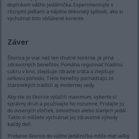
doplnkom vášho jedálnička. Experimentujte s
rôznymi jedlami a nájdite dokonalý spôsob, ako si
vychutnať toto obľúbené korenie.
Záver
Škorica je viac než len chutné korenie. Je plná
zdravotných benefitov. Pomáha regulovať hladinu
cukru v krvi, zlepšuje zdravie srdca a zlepšuje
celkovú pohodu. Tieto benefity pochádzajú zo
starovekých tradícií aj modernej vedy.
Aby ste zo škorice vyťažili maximum, vyberte si
správny druh a používajte ho rozumne. Pridajte ju
do ovsených vločiek, smoothies alebo slaných jedál.
Takto si môžete vychutnať jej zdravotné výhody
každý deň.
Pridanie škorice do vášho jedálnička môže mať veľký