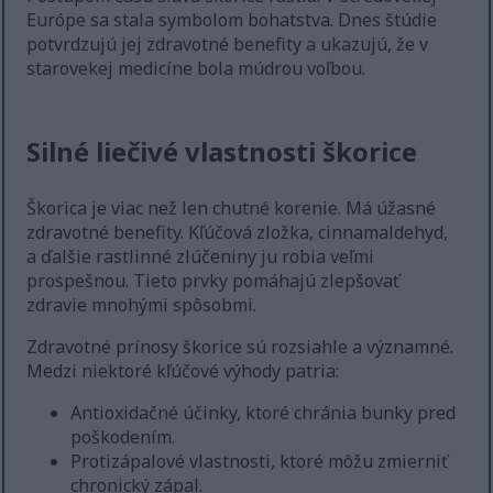
Európe sa stala symbolom bohatstva. Dnes štúdie
potvrdzujú jej zdravotné benefity a ukazujú, že v
starovekej medicíne bola múdrou voľbou.
Silné liečivé vlastnosti škorice
Škorica je viac než len chutné korenie. Má úžasné
zdravotné benefity. Kľúčová zložka, cinnamaldehyd,
a ďalšie rastlinné zlúčeniny ju robia veľmi
prospešnou. Tieto prvky pomáhajú zlepšovať
zdravie mnohými spôsobmi.
Zdravotné prínosy škorice sú rozsiahle a významné.
Medzi niektoré kľúčové výhody patria:
Antioxidačné účinky, ktoré chránia bunky pred
poškodením.
Protizápalové vlastnosti, ktoré môžu zmierniť
chronický zápal.