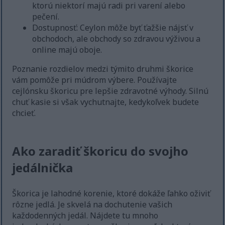
ktorú niektorí majú radi pri varení alebo
pečení.
Dostupnosť: Ceylon môže byť ťažšie nájsť v
obchodoch, ale obchody so zdravou výživou a
online majú oboje.
Poznanie rozdielov medzi týmito druhmi škorice
vám pomôže pri múdrom výbere. Používajte
cejlónsku škoricu pre lepšie zdravotné výhody. Silnú
chuť kasie si však vychutnajte, kedykoľvek budete
chcieť.
Ako zaradiť škoricu do svojho
jedálnička
Škorica je lahodné korenie, ktoré dokáže ľahko oživiť
rôzne jedlá. Je skvelá na dochutenie vašich
každodenných jedál. Nájdete tu mnoho