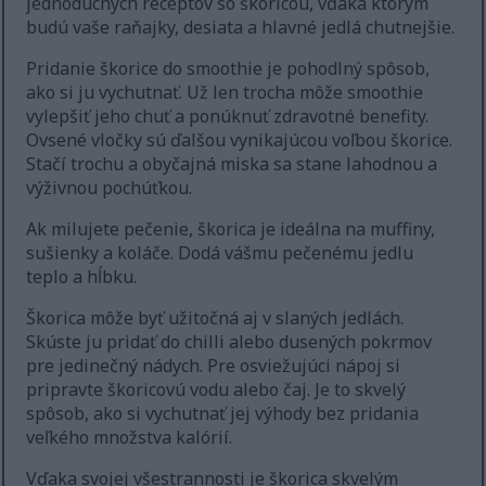
jednoduchých receptov so škoricou, vďaka ktorým
budú vaše raňajky, desiata a hlavné jedlá chutnejšie.
Pridanie škorice do smoothie je pohodlný spôsob,
ako si ju vychutnať. Už len trocha môže smoothie
vylepšiť jeho chuť a ponúknuť zdravotné benefity.
Ovsené vločky sú ďalšou vynikajúcou voľbou škorice.
Stačí trochu a obyčajná miska sa stane lahodnou a
výživnou pochúťkou.
Ak milujete pečenie, škorica je ideálna na muffiny,
sušienky a koláče. Dodá vášmu pečenému jedlu
teplo a hĺbku.
Škorica môže byť užitočná aj v slaných jedlách.
Skúste ju pridať do chilli alebo dusených pokrmov
pre jedinečný nádych. Pre osviežujúci nápoj si
pripravte škoricovú vodu alebo čaj. Je to skvelý
spôsob, ako si vychutnať jej výhody bez pridania
veľkého množstva kalórií.
Vďaka svojej všestrannosti je škorica skvelým