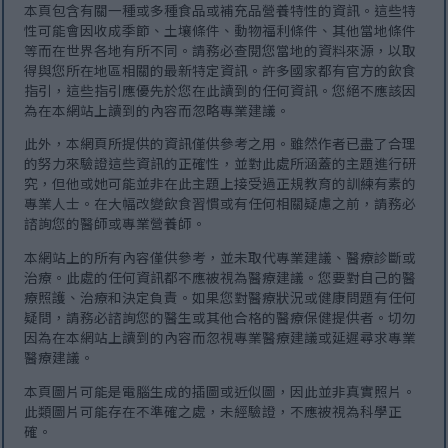
本頁包含有關一種或多種食品或補充品營養特性的資訊。這些特
性可能會因收成季節、土壤條件、動物福利條件、其他當地條件
等而在世界各地有所不同。請務必查閱您當地的資料來源，以取
得與您所在地區相關的最新特定資訊。許多國家都有官方的飲食
指引，這些指引應優先於您在此讀到的任何資訊。您絕不應該因
為在本網站上讀到的內容而忽略專業建議。
此外，本網頁所提供的資訊僅供參考之用。雖然作者已盡了合理
的努力來驗證這些資訊的正確性，並對此處所涵蓋的主題進行研
究，但他或她可能並非在此主題上接受過正規教育的訓練有素的
專業人士。在大幅改變飲食習慣或有任何相關疑慮之前，請務必
諮詢您的醫師或專業營養師。
本網站上的所有內容僅供參考，並未取代專業建議、醫療診斷或
治療。此處的任何資訊都不應被視為醫療建議。您要對自己的醫
療照護、治療和決定負責。如果您對醫療狀況或健康問題有任何
疑問，請務必諮詢您的醫生或其他合格的醫療保健提供者。切勿
因為在本網站上讀到的內容而忽視專業醫療建議或延遲尋求專業
醫療建議。
本頁圖片可能是電腦生成的插圖或近似圖，因此並非真實照片。
此類圖片可能存在不準確之處，未經驗證，不應被視為科學正
確。