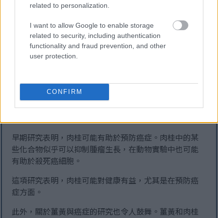
related to personalization.
肉桂因其具有保護大腦的功效而備受關注。研究表明，
肉桂中的化合物可以保護腦細胞免受損傷。這對對抗阿
I want to allow Google to enable storage
茲海默症和帕金森氏症等疾病來說是個好消息。
related to security, including authentication
functionality and fraud prevention, and other
動物研究表明，肉桂可以增強運動技能和促進大腦健
user protection.
康。這使得肉桂成為一種美味的健腦食品，這對我們老
年人來說尤其重要。
CONFIRM
潛在的癌症預防特性
早期研究表明，肉桂可能有助於預防癌症。肉桂中的某
些化合物似乎可以抑制腫瘤生長，在動物實驗中也可能
有助於殺死癌細胞。
這項研究表明，肉桂可能對健康有益，尤其是在預防癌
症方面。
此外，關於薑黃與癌症的研究也令人鼓舞。薑黃和肉桂