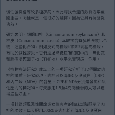
慢性發炎會導致多種疾病，因此尋找合適的飲食方案至
關重要。肉桂就是一個很好的選擇，因為它具有抗發炎
功效。
研究表明，錫蘭肉桂（Cinnamomum zeylanicum）和
桂皮（Cinnamomum cassia）萃取物含有多種強效化合
物。這些化合物，例如反式肉桂醛和鄰甲氧基肉桂醛，
有助於減輕發炎。它們透過降低巨噬細胞中的一氧化氮
和腫瘤壞死因子-α（TNF-α）水平來實現這一作用。
《植物療法研究》雜誌上的一項研究分析了12項關於肉
桂的試驗。研究發現，肉桂可以降低C反應蛋白（CRP）
和丙二醛（MDA）的含量。 CRP和MDA分別是發炎和氧
化壓力的標記物。每天服用1.5至4克肉桂粉的人可以獲
得這些好處。
一項針對類風濕性關節炎女性患者的臨床試驗顯示了肉
桂的功效。每天服用500毫克肉桂粉可降低C反應蛋白