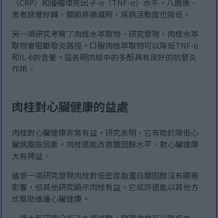
（CRP）和腫瘤壞死因子-α（TNF-α）水平。八週後，
患者感覺好轉，關節疼痛減輕，疾病活動度也降低。
另一項研究考察了肉桂水萃取物。研究發現，肉桂水萃
取物會阻斷發炎路徑。口服肉桂萃取物可以降低TNF-α
和IL-6的含量。這表明肉桂中的多酚具有良好的抗發炎
作用。
肉桂對心臟健康的益處
肉桂對心臟健康非常有益。研究表明，它有助於降低心
臟病風險因素。肉桂還能改善膽固醇水平，對心臟健康
大有裨益。
儘管一項研究發現肉桂對低密度脂蛋白膽固醇沒有顯著
影響，但其他研究顯示肉桂有益。它或許還能以其他方
式幫助維護心臟健康。