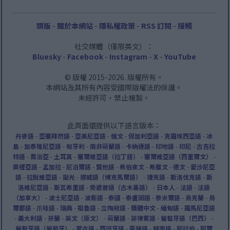
頭版
-
關於本網站
-
隱私權政策
-
RSS 訂閱
-
接觸
社交媒體（僅限英文）：
Bluesky
-
Facebook
-
Instagram
-
X
-
YouTube
© 版權 2015-2026. 版權所有。
本網站及其所有內容受國際版權法的保護。
未經許可，禁止複製。
此頁面還提供以下語言版本：
丹麥語
-
亞塞拜然語
-
亞美尼亞語
-
俄文
-
保加利亞語
-
克羅埃西亞語
-
冰
島
-
加泰隆尼亞語
-
匈牙利
-
南非荷蘭語
-
卡納達語
-
印地語
-
印尼
-
古吉拉
特語
-
喬治亞
-
土耳其
-
塞爾維亞語（拉丁語）
-
塞爾維亞語（西里爾文）
-
奧裡亞語
-
孟加拉
-
尼泊爾語
-
巽他語
-
希伯來文
-
希臘文
-
德文
-
愛沙尼亞
語
-
拉脫維亞語
-
拋光
-
挪威語（博克馬爾語）
-
捷克語
-
斯洛伐克語
-
斯
洛維尼亞語
-
斯瓦希里語
-
旁遮普語（古木基語）
-
日本人
-
法語
-
法語
（加拿大）
-
波士尼亞語
-
波斯語
-
泰國
-
泰盧固語
-
泰米爾語
-
烏克蘭
-
烏
爾都語
-
爪哇語
-
瑞典
-
祖魯語
-
立陶宛語
-
簡體中文
-
緬甸語
-
羅馬尼亞語
-
義大利語
-
芬蘭
-
英文（原文）
-
荷蘭語
-
菲律賓語
-
葡萄牙語（巴西）
-
葡萄牙語（葡萄牙）
-
蒙古語
-
西班牙語
-
豪薩語
-
越南語
-
阿拉伯
-
阿爾