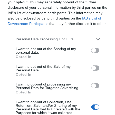
your opt-out. You may separately opt-out of the further
disclosure of your personal information by third parties on the
IAB’s list of downstream participants. This information may
提高胰島素敏感性
also be disclosed by us to third parties on the
IAB’s List of
Downstream Participants
that may further disclose it to other
肉桂如今因其增強胰島素敏感性的功效而聞名。對於想
third parties.
要控制血糖的人來說，它非常理想。研究表明，肉桂中
Please note that this website/app uses one or more Google
Personal Data Processing Opt Outs
的化合物有助於胰島素更好地發揮作用。這對於保持血
services and may gather and store information including but
糖穩定和能量充足至關重要。
not limited to your visit or usage behaviour. You may click to
I want to opt-out of the Sharing of my
personal data.
grant or deny consent to Google and its third-party tags to
Opted In
對於胰島素抗性患者來說，肉桂大有裨益。它與代謝症
use your data for below specified purposes in below Google
候群和第2型糖尿病密切相關。在飲食中添加肉桂可以促
consent section.
I want to opt-out of the Sale of my
進代謝健康，因此是控制血糖的有效工具。
Personal Data.
Opted In
肉桂可能增強細胞對葡萄糖的吸收，進而提高胰島
I want to opt-out of processing my
素敏感性。
Personal Data for Targeted Advertising.
經常食用肉桂可以更好地調節血糖水平。
Opted In
這種香料也可能降低空腹血糖值。
I want to opt-out of Collection, Use,
Retention, Sale, and/or Sharing of my
在日常飲食中添加肉桂是一種改善健康的簡單方法。你
Personal Data that Is Unrelated with the
Purposes for which it was collected.