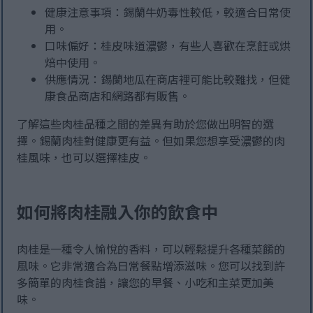
健康注意事項：錫蘭牛奶毒性較低，較適合日常使
用。
口味偏好：桂皮味道濃鬱，有些人喜歡在烹飪或烘
焙中使用。
供應情況：錫蘭地瓜在商店裡可能比較難找，但健
康食品商店和網路都有販售。
了解這些肉桂品種之間的差異有助於您做出明智的選
擇。錫蘭肉桂對健康更有益。但如果您想享受濃鬱的肉
桂風味，也可以選擇桂皮。
如何將肉桂融入你的飲食中
肉桂是一種令人愉悅的香料，可以輕鬆提升各種菜餚的
風味。它非常適合為日常餐點增添滋味。您可以找到許
多簡單的肉桂食譜，讓您的早餐、小吃和主菜更加美
味。