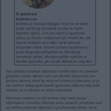
O autorovi
Andrew Lee
Andrew je hostující blogger, který se ve svém
psaní zaměřuje převážně na dva ze svých
hlavních zájmů, a to na cvičení a sportovní
výživu. Je fitness nadšencem již mnoho let, ale
teprve nedávno se o něm začal věnovat
blogování online. Kromě cvičení v posilovně a
psaní blogových příspěvků se rád věnuje
zdravému vaření, dlouhým pěším výletům a
hledání způsobů, jak zůstat aktivní po celý den.
Tato stránka obsahuje informace o jedné nebo více formách
fyzického cvičení. Mnoho zemí má oficiální doporučení pro
fyzickou aktivitu, která by měla mít přednost před vším, co se
zde dočtete. Nikdy byste neměli ignorovat odborné rady kvůli
něčemu, co si přečtete na těchto stránkách.
Informace uvedené na této stránce mají navíc pouze
informativní charakter. Přestože autor vynaložil přiměřené úsilí
na ověření platnosti informací a prozkoumání témat, která