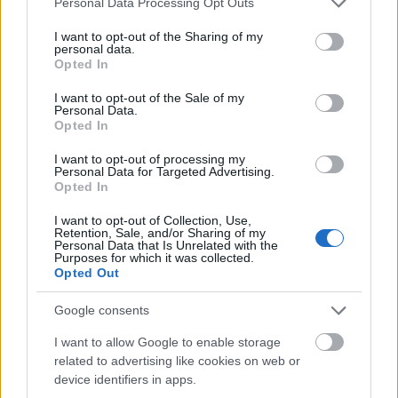
při regeneračním tréninku. Plynulý pohyb pedálů
Personal Data Processing Opt Outs
services and may gather and store information including but
napodobuje přirozený pohyb, což usnadňuje cvičení
not limited to your visit or usage behaviour. You may click to
I want to opt-out of the Sharing of my
bez rizika dalšího zranění. Díky tomu jsou skvělou
personal data.
grant or deny consent to Google and its third-party tags to
volbou pro ty, kteří chtějí zůstat aktivní i během
Opted In
use your data for below specified purposes in below Google
rekonvalescence.
consent section.
I want to opt-out of the Sale of my
Personal Data.
Opted In
Posiluje kardiovaskulární zdraví
I want to opt-out of processing my
Personal Data for Targeted Advertising.
Opted In
Eliptický trénink je špičkový způsob, jak zlepšit
kardiovaskulární zdraví. Zapojuje srdce a plíce, což
I want to opt-out of Collection, Use,
vede ke zlepšení jejich výkonnosti. Pravidelné
Retention, Sale, and/or Sharing of my
Personal Data that Is Unrelated with the
používání posiluje tyto orgány a zajišťuje lepší
Purposes for which it was collected.
krevní oběh a přísun kyslíku.
Opted Out
Tato forma cvičení pomáhá budovat výdrž a
Google consents
vytrvalost. Ať už dáváte přednost kardio tréninku v
ustáleném stavu nebo vysoce intenzivnímu
I want to allow Google to enable storage
intervalovému tréninku, eliptický trenažér dokáže
related to advertising like cookies on web or
device identifiers in apps.
vyhovět vašim potřebám. Umožňuje vám přizpůsobit