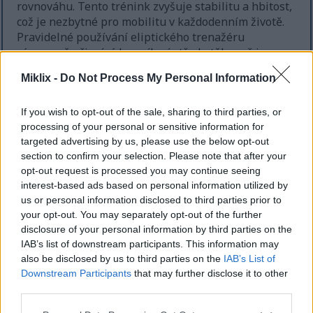
rovnováhu. Tento trénink zvyšuje stabilitu a hbitost,
což je nezbytné pro mobilitu v každodenním životě.
Pravidelné používání eliptického trenažéru
významně přispívá k posílení středu těla, což je
nezbytné pro lepší rovnováhu a koordinaci.
Miklix -
Do Not Process My Personal Information
If you wish to opt-out of the sale, sharing to third parties, or
Udržuje kondici během
processing of your personal or sensitive information for
rekonvalescence
targeted advertising by us, please use the below opt-out
section to confirm your selection. Please note that after your
opt-out request is processed you may continue seeing
Eliptický trénink je klíčovým nástrojem pro udržení
interest-based ads based on personal information utilized by
kondice během rekonvalescence po zraněních. Je to
us or personal information disclosed to third parties prior to
způsob, jak zůstat aktivní s nízkou zátěží a snížit
your opt-out. You may separately opt-out of the further
stres na poraněná místa. To je nezbytné pro ty, kteří
disclosure of your personal information by third parties on the
se rekonvalescenci po operaci nebo jiných
IAB’s list of downstream participants. This information may
zraněních, pomáhá obnovit sílu a bezpečně zlepšit
also be disclosed by us to third parties on the
IAB’s List of
mobilitu.
Downstream Participants
that may further disclose it to other
third parties.
Mnoho lidí považuje eliptické trenažéry za užitečné
Please note that this website/app uses one or more Google