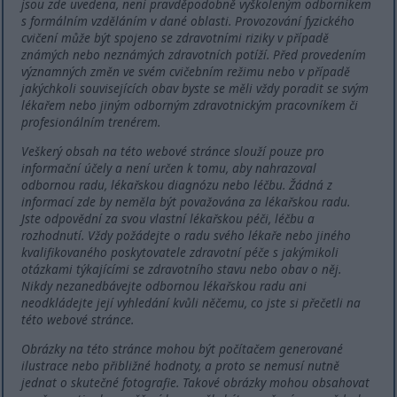
jsou zde uvedena, není pravděpodobně vyškoleným odborníkem
s formálním vzděláním v dané oblasti. Provozování fyzického
cvičení může být spojeno se zdravotními riziky v případě
známých nebo neznámých zdravotních potíží. Před provedením
významných změn ve svém cvičebním režimu nebo v případě
jakýchkoli souvisejících obav byste se měli vždy poradit se svým
lékařem nebo jiným odborným zdravotnickým pracovníkem či
profesionálním trenérem.
Veškerý obsah na této webové stránce slouží pouze pro
informační účely a není určen k tomu, aby nahrazoval
odbornou radu, lékařskou diagnózu nebo léčbu. Žádná z
informací zde by neměla být považována za lékařskou radu.
Jste odpovědní za svou vlastní lékařskou péči, léčbu a
rozhodnutí. Vždy požádejte o radu svého lékaře nebo jiného
kvalifikovaného poskytovatele zdravotní péče s jakýmikoli
otázkami týkajícími se zdravotního stavu nebo obav o něj.
Nikdy nezanedbávejte odbornou lékařskou radu ani
neodkládejte její vyhledání kvůli něčemu, co jste si přečetli na
této webové stránce.
Obrázky na této stránce mohou být počítačem generované
ilustrace nebo přibližné hodnoty, a proto se nemusí nutně
jednat o skutečné fotografie. Takové obrázky mohou obsahovat