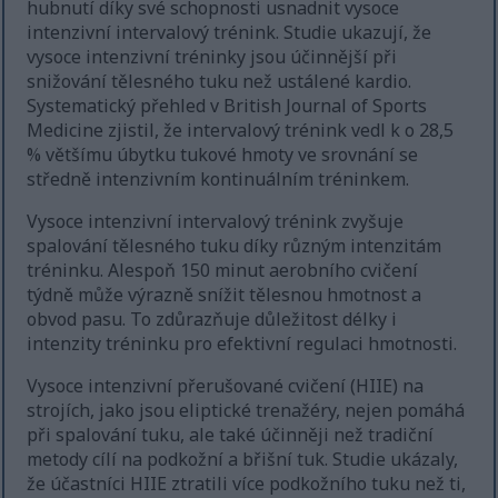
hubnutí díky své schopnosti usnadnit vysoce
intenzivní intervalový trénink. Studie ukazují, že
vysoce intenzivní tréninky jsou účinnější při
snižování tělesného tuku než ustálené kardio.
Systematický přehled v British Journal of Sports
Medicine zjistil, že intervalový trénink vedl k o 28,5
% většímu úbytku tukové hmoty ve srovnání se
středně intenzivním kontinuálním tréninkem.
Vysoce intenzivní intervalový trénink zvyšuje
spalování tělesného tuku díky různým intenzitám
tréninku. Alespoň 150 minut aerobního cvičení
týdně může výrazně snížit tělesnou hmotnost a
obvod pasu. To zdůrazňuje důležitost délky i
intenzity tréninku pro efektivní regulaci hmotnosti.
Vysoce intenzivní přerušované cvičení (HIIE) na
strojích, jako jsou eliptické trenažéry, nejen pomáhá
při spalování tuku, ale také účinněji než tradiční
metody cílí na podkožní a břišní tuk. Studie ukázaly,
že účastníci HIIE ztratili více podkožního tuku než ti,