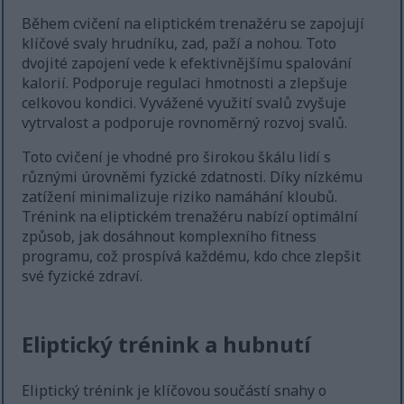
Během cvičení na eliptickém trenažéru se zapojují
klíčové svaly hrudníku, zad, paží a nohou. Toto
dvojité zapojení vede k efektivnějšímu spalování
kalorií. Podporuje regulaci hmotnosti a zlepšuje
celkovou kondici. Vyvážené využití svalů zvyšuje
vytrvalost a podporuje rovnoměrný rozvoj svalů.
Toto cvičení je vhodné pro širokou škálu lidí s
různými úrovněmi fyzické zdatnosti. Díky nízkému
zatížení minimalizuje riziko namáhání kloubů.
Trénink na eliptickém trenažéru nabízí optimální
způsob, jak dosáhnout komplexního fitness
programu, což prospívá každému, kdo chce zlepšit
své fyzické zdraví.
Eliptický trénink a hubnutí
Eliptický trénink je klíčovou součástí snahy o