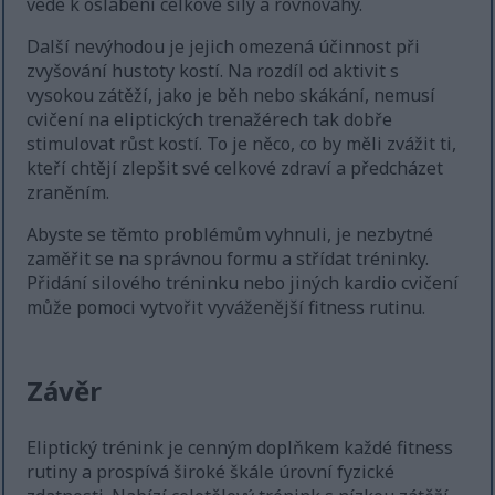
vede k oslabení celkové síly a rovnováhy.
Další nevýhodou je jejich omezená účinnost při
zvyšování hustoty kostí. Na rozdíl od aktivit s
vysokou zátěží, jako je běh nebo skákání, nemusí
cvičení na eliptických trenažérech tak dobře
stimulovat růst kostí. To je něco, co by měli zvážit ti,
kteří chtějí zlepšit své celkové zdraví a předcházet
zraněním.
Abyste se těmto problémům vyhnuli, je nezbytné
zaměřit se na správnou formu a střídat tréninky.
Přidání silového tréninku nebo jiných kardio cvičení
může pomoci vytvořit vyváženější fitness rutinu.
Závěr
Eliptický trénink je cenným doplňkem každé fitness
rutiny a prospívá široké škále úrovní fyzické