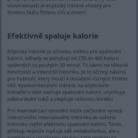
všestrannosti je eliptický trénink vhodný pro
širokou škálu fitness cílů a úrovní.
Efektivně spaluje kalorie
Eliptický trénink je účinnou volbou pro spalování
kalorií, odhady se pohybují od 270 do 400 kalorií
spálených za pouhých 30 minut. To závisí na tělesné
hmotnosti a intenzitě tréninku. Je to účinný nástroj
pro hubnutí, který slouží k dosažení různých fitness
cílů. Vysokointenzivní trénink na eliptickém
trenažéru dále zesiluje spalování kalorií, urychluje
odbourávání tuků a zlepšuje celkovou kondici.
Pro maximalizaci výsledků může začlenění vysoce
intenzivního intervalového tréninku do vašeho
tréninku zvýšit efektivitu spalování kalorií. Tento
přístup nejenže zvyšuje váš metabolismus, ale v
kombinaci s vyváženou stravou také podporuje