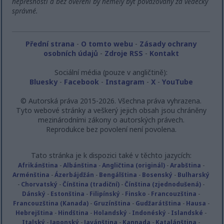
nepřesnosti a bez ověření by neměly být považovány za vědecky
správné.
Přední strana
-
O tomto webu
-
Zásady ochrany
osobních údajů
-
Zdroje RSS
-
Kontakt
Sociální média (pouze v angličtině):
Bluesky
-
Facebook
-
Instagram
-
X
-
YouTube
© Autorská práva 2015-2026. Všechna práva vyhrazena.
Tyto webové stránky a veškerý jejich obsah jsou chráněny
mezinárodními zákony o autorských právech.
Reprodukce bez povolení není povolena.
Tato stránka je k dispozici také v těchto jazycích:
Afrikánština
-
Albánština
-
Angličtina (originál)
-
Arabština
-
Arménština
-
Ázerbájdžán
-
Bengálština
-
Bosenský
-
Bulharský
-
Chorvatský
-
Čínština (tradiční)
-
Čínština (zjednodušená)
-
Dánský
-
Estonština
-
Filipínský
-
Finsko
-
Francouzština
-
Francouzština (Kanada)
-
Gruzínština
-
Gudžarátština
-
Hausa
-
Hebrejština
-
Hindština
-
Holandský
-
Indonéský
-
Islandské
-
Italský
-
Japonský
-
Javánština
-
Kannada
-
Katalánština
-