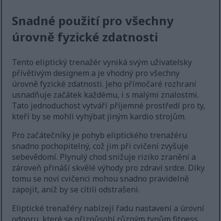
Snadné použití pro všechny
úrovně fyzické zdatnosti
Tento eliptický trenažér vyniká svým uživatelsky
přívětivým designem a je vhodný pro všechny
úrovně fyzické zdatnosti. Jeho přímočaré rozhraní
usnadňuje začátek každému, i s malými znalostmi.
Tato jednoduchost vytváří příjemné prostředí pro ty,
kteří by se mohli vyhýbat jiným kardio strojům.
Pro začátečníky je pohyb eliptického trenažéru
snadno pochopitelný, což jim při cvičení zvyšuje
sebevědomí. Plynulý chod snižuje riziko zranění a
zároveň přináší skvělé výhody pro zdraví srdce. Díky
tomu se noví cvičenci mohou snadno pravidelně
zapojit, aniž by se cítili odstrašeni.
Eliptické trenažéry nabízejí řadu nastavení a úrovní
odporu, které se přizpůsobí různým typům fitness.