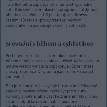
Tato flexibilita zajišťuje, že si tento stroj snadno
zařadí do svého tréninkového programu každý, bez
ohledu na zkušenosti. S postupujícími fitness
cestami zůstává eliptický trenažér věrným
společníkem a podporuje aktivní životní styl.
Srovnání s během a cyklistikou
Pochopení rozdílů mezi tréninkem na eliptice a
během nebo jízdou na kole je klíčové. Každá aktivita
má své vlastní výhody a uspokojuje různé fitness
cíle a preference. Díky tomu jsou cenné v různých
kontextech.
Běh je známý tím, že zvyšuje hustotu kostí díky své
zátěžové povaze. Přesto může být pro klouby
náročný a potenciálně vést ke zraněním. Na druhou
stranu, eliptické cvičení nabízí podobný
kardiovaskulární přínos, ale s menší zátěží pro