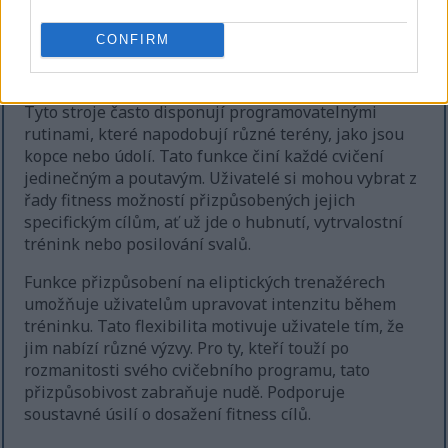
trenažérů
CONFIRM
Eliptické trenažéry vynikají svou všestranností při
cvičení a oslovují široké spektrum fitness nadšenců.
Tyto stroje často disponují programovatelnými
rutinami, které napodobují různé terény, jako jsou
kopce nebo údolí. Tato funkce činí každé cvičení
jedinečným a poutavým. Uživatelé si mohou vybrat z
řady fitness možností přizpůsobených jejich
specifickým cílům, ať už jde o hubnutí, vytrvalostní
trénink nebo posilování svalů.
Funkce přizpůsobení na eliptických trenažérech
umožňuje uživatelům upravovat intenzitu během
tréninku. Tato flexibilita motivuje uživatele tím, že
jim nabízí různé výzvy. Pro ty, kteří touží po
rozmanitosti svého cvičebního programu, tato
přizpůsobivost zabraňuje nudě. Podporuje
soustavné úsilí o dosažení fitness cílů.