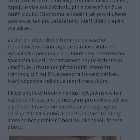
zdatnosti. Nabízí celotělový trénink s nízkou zátěží,
zapojuje více svalových skupin a zároveň snižuje
zátěž kloubů. Díky tomu je ideální jak pro zkušené
sportovce, tak pro začátečníky, kteří chtějí zlepšit
své zdraví.
Začlenění eliptického tréninku do vašeho
tréninkového plánu zvyšuje kardiovaskulární
vytrvalost a pomáhá při hubnutí díky efektivnímu
spalování kalorií. Všestrannost eliptických strojů
umožňuje uživatelům přizpůsobit intenzitu
tréninku, což zajišťuje personalizovaný zážitek,
který odpovídá individuálním fitness cílům.
I když eliptický trénink nemusí být jediným cílem
každého fitness cíle, je nezbytný pro celkové zdraví
a pohodu. Pravidelné používání zlepšuje výdrž,
udržuje zdraví kloubů a nabízí poutavé tréninky,
které se bez problémů hodí do jakéhokoli fitness
plánu.