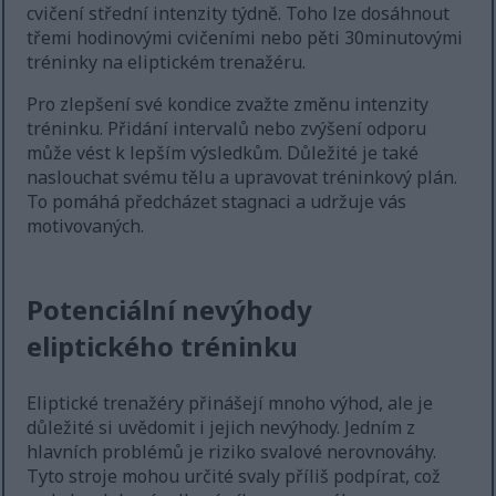
cvičení střední intenzity týdně. Toho lze dosáhnout
třemi hodinovými cvičeními nebo pěti 30minutovými
tréninky na eliptickém trenažéru.
Pro zlepšení své kondice zvažte změnu intenzity
tréninku. Přidání intervalů nebo zvýšení odporu
může vést k lepším výsledkům. Důležité je také
naslouchat svému tělu a upravovat tréninkový plán.
To pomáhá předcházet stagnaci a udržuje vás
motivovaných.
Potenciální nevýhody
eliptického tréninku
Eliptické trenažéry přinášejí mnoho výhod, ale je
důležité si uvědomit i jejich nevýhody. Jedním z
hlavních problémů je riziko svalové nerovnováhy.
Tyto stroje mohou určité svaly příliš podpírat, což