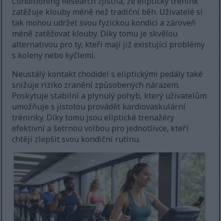
Conditioning Research zjistila, že eliptický trénink
zatěžuje klouby méně než tradiční běh. Uživatelé si
tak mohou udržet svou fyzickou kondici a zároveň
méně zatěžovat klouby. Díky tomu je skvělou
alternativou pro ty, kteří mají již existující problémy
s koleny nebo kyčlemi.
Neustálý kontakt chodidel s eliptickými pedály také
snižuje riziko zranění způsobených nárazem.
Poskytuje stabilní a plynulý pohyb, který uživatelům
umožňuje s jistotou provádět kardiovaskulární
tréninky. Díky tomu jsou eliptické trenažéry
efektivní a šetrnou volbou pro jednotlivce, kteří
chtějí zlepšit svou kondiční rutinu.