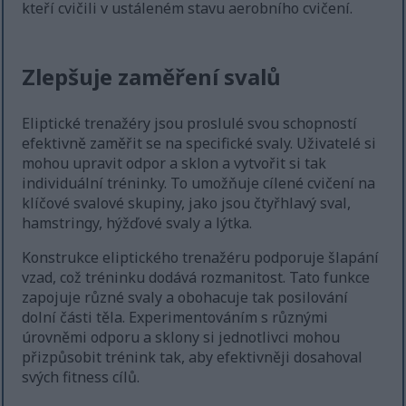
kteří cvičili v ustáleném stavu aerobního cvičení.
Zlepšuje zaměření svalů
Eliptické trenažéry jsou proslulé svou schopností
efektivně zaměřit se na specifické svaly. Uživatelé si
mohou upravit odpor a sklon a vytvořit si tak
individuální tréninky. To umožňuje cílené cvičení na
klíčové svalové skupiny, jako jsou čtyřhlavý sval,
hamstringy, hýžďové svaly a lýtka.
Konstrukce eliptického trenažéru podporuje šlapání
vzad, což tréninku dodává rozmanitost. Tato funkce
zapojuje různé svaly a obohacuje tak posilování
dolní části těla. Experimentováním s různými
úrovněmi odporu a sklony si jednotlivci mohou
přizpůsobit trénink tak, aby efektivněji dosahoval
svých fitness cílů.