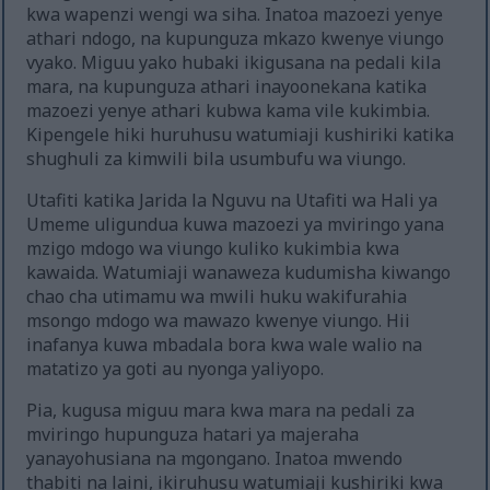
kwa wapenzi wengi wa siha. Inatoa mazoezi yenye
athari ndogo, na kupunguza mkazo kwenye viungo
vyako. Miguu yako hubaki ikigusana na pedali kila
mara, na kupunguza athari inayoonekana katika
mazoezi yenye athari kubwa kama vile kukimbia.
Kipengele hiki huruhusu watumiaji kushiriki katika
shughuli za kimwili bila usumbufu wa viungo.
Utafiti katika Jarida la Nguvu na Utafiti wa Hali ya
Umeme uligundua kuwa mazoezi ya mviringo yana
mzigo mdogo wa viungo kuliko kukimbia kwa
kawaida. Watumiaji wanaweza kudumisha kiwango
chao cha utimamu wa mwili huku wakifurahia
msongo mdogo wa mawazo kwenye viungo. Hii
inafanya kuwa mbadala bora kwa wale walio na
matatizo ya goti au nyonga yaliyopo.
Pia, kugusa miguu mara kwa mara na pedali za
mviringo hupunguza hatari ya majeraha
yanayohusiana na mgongano. Inatoa mwendo
thabiti na laini, ikiruhusu watumiaji kushiriki kwa