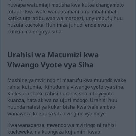
huwapa watumiaji motisha kwa kutoa changamoto
tofauti. Kwa wale wanaotamani aina mbalimbali
katika utaratibu wao wa mazoezi, unyumbufu huu
huzuia kuchoka. Huhimiza juhudi endelevu za
kufikia malengo ya siha.
Urahisi wa Matumizi kwa
Viwango Vyote vya Siha
Mashine ya mviringo ni maarufu kwa muundo wake
rahisi kutumia, ikihudumia viwango vyote vya siha.
Kiolesura chake rahisi hurahisisha mtu yeyote
kuanza, hata akiwa na ujuzi mdogo. Urahisi huu
huunda nafasi ya kukaribisha kwa wale ambao
wanaweza kuepuka vifaa vingine vya moyo.
Kwa wanaoanza, mwendo wa mviringo ni rahisi
kueleweka, na kuongeza kujiamini kwao