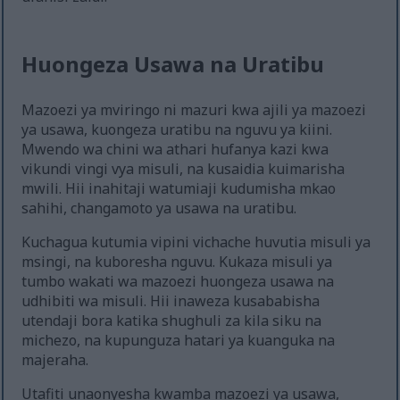
Huongeza Usawa na Uratibu
Mazoezi ya mviringo ni mazuri kwa ajili ya mazoezi
ya usawa, kuongeza uratibu na nguvu ya kiini.
Mwendo wa chini wa athari hufanya kazi kwa
vikundi vingi vya misuli, na kusaidia kuimarisha
mwili. Hii inahitaji watumiaji kudumisha mkao
sahihi, changamoto ya usawa na uratibu.
Kuchagua kutumia vipini vichache huvutia misuli ya
msingi, na kuboresha nguvu. Kukaza misuli ya
tumbo wakati wa mazoezi huongeza usawa na
udhibiti wa misuli. Hii inaweza kusababisha
utendaji bora katika shughuli za kila siku na
michezo, na kupunguza hatari ya kuanguka na
majeraha.
Utafiti unaonyesha kwamba mazoezi ya usawa,