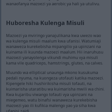
wanaofanya mazoezi ya aerobic ya hali ya utulivu.
Huboresha Kulenga Misuli
Mazoezi ya mviringo yanajulikana kwa uwezo wao
wa kulenga misuli maalum kwa ufanisi. Watumiaji
wanaweza kurekebisha mipangilio ya upinzani na
kuinama ili kuunda mazoezi maalum. Hii inaruhusu
mazoezi yanayolenga vikundi muhimu vya misuli
kama vile quadriceps, hamstrings, glutes, na calves.
Muundo wa elliptical unaunga mkono kusukuma
pedali nyuma, na kuongeza utofauti katika mazoezi.
Kipengele hiki hushirikisha misuli tofauti, na
kuimarisha utaratibu wa kuimarisha mwili wa chini.
Kwa kujaribu viwango tofauti vya upinzani na
miegemeo, watu binafsi wanaweza kurekebisha
mazoezi yao ili kufikia malengo yao ya siha kwa
ufanisi zaidi.