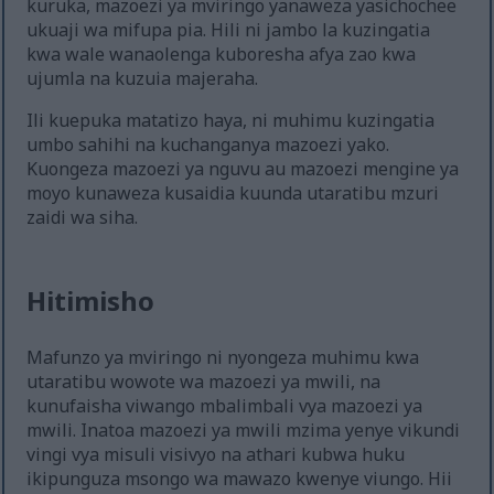
kuruka, mazoezi ya mviringo yanaweza yasichochee
ukuaji wa mifupa pia. Hili ni jambo la kuzingatia
kwa wale wanaolenga kuboresha afya zao kwa
ujumla na kuzuia majeraha.
Ili kuepuka matatizo haya, ni muhimu kuzingatia
umbo sahihi na kuchanganya mazoezi yako.
Kuongeza mazoezi ya nguvu au mazoezi mengine ya
moyo kunaweza kusaidia kuunda utaratibu mzuri
zaidi wa siha.
Hitimisho
Mafunzo ya mviringo ni nyongeza muhimu kwa
utaratibu wowote wa mazoezi ya mwili, na
kunufaisha viwango mbalimbali vya mazoezi ya
mwili. Inatoa mazoezi ya mwili mzima yenye vikundi
vingi vya misuli visivyo na athari kubwa huku
ikipunguza msongo wa mawazo kwenye viungo. Hii