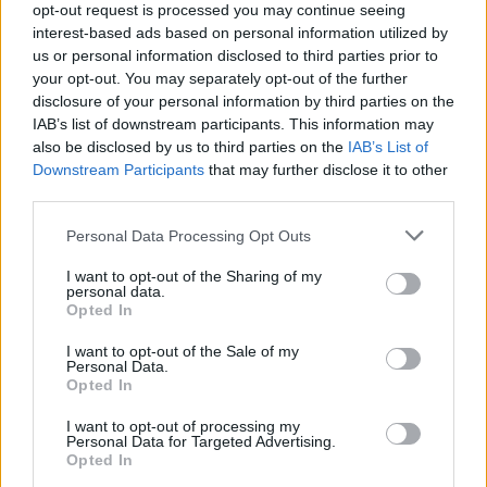
opt-out request is processed you may continue seeing
upya nguvu na kuboresha uhamaji salama.
interest-based ads based on personal information utilized by
Watu wengi huona mashine za mviringo kuwa
us or personal information disclosed to third parties prior to
muhimu katika mazoezi yao ya kupona. Mwendo
your opt-out. You may separately opt-out of the further
laini wa pedali huiga mwendo wa asili, na
disclosure of your personal information by third parties on the
IAB’s list of downstream participants. This information may
kurahisisha mazoezi bila kuhatarisha jeraha zaidi.
also be disclosed by us to third parties on the
IAB’s List of
Hii inafanya kuwa chaguo nzuri kwa wale
Downstream Participants
that may further disclose it to other
wanaotaka kuendelea kuwa hai wakati wa kupona.
third parties.
Please note that this website/app uses one or more Google
Personal Data Processing Opt Outs
Huongeza Afya ya Moyo na
services and may gather and store information including but
not limited to your visit or usage behaviour. You may click to
I want to opt-out of the Sharing of my
Mishipa
personal data.
grant or deny consent to Google and its third-party tags to
Opted In
use your data for below specified purposes in below Google
consent section.
Mafunzo ya mviringo ni njia bora ya kuboresha afya
I want to opt-out of the Sale of my
Personal Data.
ya moyo na mishipa. Hushirikisha moyo na mapafu,
Opted In
na hivyo kusababisha ufanisi ulioboreshwa.
Matumizi ya kawaida huimarisha viungo hivi, na
I want to opt-out of processing my
Personal Data for Targeted Advertising.
kuhakikisha mzunguko bora wa damu na utoaji wa
Opted In
oksijeni.