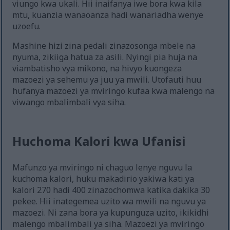
viungo kwa ukali. Hii inaifanya iwe bora kwa kila
mtu, kuanzia wanaoanza hadi wanariadha wenye
uzoefu.
Mashine hizi zina pedali zinazosonga mbele na
nyuma, zikiiga hatua za asili. Nyingi pia huja na
viambatisho vya mikono, na hivyo kuongeza
mazoezi ya sehemu ya juu ya mwili. Utofauti huu
hufanya mazoezi ya mviringo kufaa kwa malengo na
viwango mbalimbali vya siha.
Huchoma Kalori kwa Ufanisi
Mafunzo ya mviringo ni chaguo lenye nguvu la
kuchoma kalori, huku makadirio yakiwa kati ya
kalori 270 hadi 400 zinazochomwa katika dakika 30
pekee. Hii inategemea uzito wa mwili na nguvu ya
mazoezi. Ni zana bora ya kupunguza uzito, ikikidhi
malengo mbalimbali ya siha. Mazoezi ya mviringo