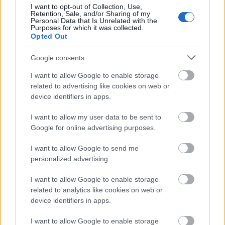
I want to opt-out of Collection, Use,
Aina hii ya mazoezi husaidia kujenga uthabiti na
Retention, Sale, and/or Sharing of my
uvumilivu. Iwe unapendelea mazoezi ya moyo ya
Personal Data that Is Unrelated with the
Purposes for which it was collected.
kawaida au ya muda mrefu, mazoezi ya mviringo
Opted Out
yanaweza kutosheleza mahitaji yako. Inakuwezesha
kubinafsisha mazoezi yako, na hivyo kunufaisha
Google consents
afya ya moyo na mishipa yako katika mchakato huo.
I want to allow Google to enable storage
related to advertising like cookies on web or
device identifiers in apps.
I want to allow my user data to be sent to
Google for online advertising purposes.
I want to allow Google to send me
personalized advertising.
I want to allow Google to enable storage
related to analytics like cookies on web or
Mchoro wa moyo mahiri na mishipa ya damu na mtu
device identifiers in apps.
mafunzo juu ya elliptical.
Bofya au gusa picha kwa maelezo zaidi na ubora wa
I want to allow Google to enable storage