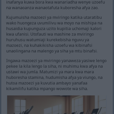
inafanya kuwa bora kwa wanariadha wenye uzoefu
na wanaoanza wanaotafuta kuboresha afya zao.
Kujumuisha mazoezi ya mviringo katika utaratibu
wako huongeza uvumilivu wa moyo na mishipa na
husaidia kupunguza uzito kupitia uchomaji kalori
kwa ufanisi. Utofauti wa mashine za mviringo
huruhusu watumiaji kurekebisha nguvu ya
mazoezi, na kuhakikisha uzoefu wa kibinafsi
unaolingana na malengo ya siha ya mtu binafsi.
Ingawa mazoezi ya mviringo yanaweza yasiwe lengo
pekee la kila lengo la siha, ni muhimu kwa afya na
ustawi wa jumla. Matumizi ya mara kwa mara
huboresha stamina, hudumisha afya ya viungo, na
hutoa mazoezi ya kuvutia ambayo yanafaa
kikamilifu katika mpango wowote wa siha.