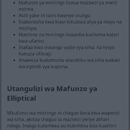
Mafunzo ya mviringo hutoa mazoezi ya mwili
mzima.
Asili yake ni laini kwenye viungo.
Inaboresha kwa kiasi kikubwa afya ya moyo na
mishipa.
Mashine za mviringo husaidia kuchoma kalori
kwa ufanisi.
Inafaa kwa viwango vyote vya siha, na hivyo
kukuza ufikiaji.
Anaweza kudumisha utaratibu wa siha wakati
wa vipindi vya kupona.
Utangulizi wa Mafunzo ya
Elliptical
Mkufunzi wa mviringo ni chaguo bora kwa wapenzi
wa siha, akitoa chaguo la mazoezi yenye athari
ndogo. Inaiga kutembea au kukimbia bila kuathiri