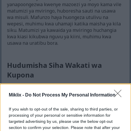
yanapoongezwa kwenye mazoezi ya moyo kama vile
matumizi ya mviringo, huboresha sauti na usawa
wa misuli. Mafunzo haya huongeza utulivu na
wepesi, muhimu kwa uhamaji katika maisha ya kila
siku. Matumizi ya kawaida ya mviringo huchangia
kwa kiasi kikubwa nguvu ya kiini, muhimu kwa
usawa na uratibu bora.
Hudumisha Siha Wakati wa
Kupona
Mafunzo ya mviringo ni zana muhimu ya kudumisha
Miklix -
Do Not Process My Personal Information
afya njema wakati wa kupona kutokana na
majeraha. Ni njia isiyo na athari kubwa ya
kuendelea kuwa hai, kupunguza msongo wa
If you wish to opt-out of the sale, sharing to third parties, or
mawazo kwenye maeneo yaliyojeruhiwa. Hii ni
processing of your personal or sensitive information for
muhimu kwa wale wanaopona kutokana na
targeted advertising by us, please use the below opt-out
section to confirm your selection. Please note that after your
upasuaji au majeraha mengine, na kusaidia kujenga