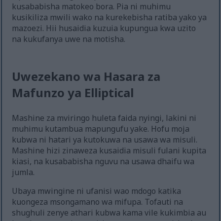
kusababisha matokeo bora. Pia ni muhimu
kusikiliza mwili wako na kurekebisha ratiba yako ya
mazoezi. Hii husaidia kuzuia kupungua kwa uzito
na kukufanya uwe na motisha.
Uwezekano wa Hasara za
Mafunzo ya Elliptical
Mashine za mviringo huleta faida nyingi, lakini ni
muhimu kutambua mapungufu yake. Hofu moja
kubwa ni hatari ya kutokuwa na usawa wa misuli.
Mashine hizi zinaweza kusaidia misuli fulani kupita
kiasi, na kusababisha nguvu na usawa dhaifu wa
jumla.
Ubaya mwingine ni ufanisi wao mdogo katika
kuongeza msongamano wa mifupa. Tofauti na
shughuli zenye athari kubwa kama vile kukimbia au