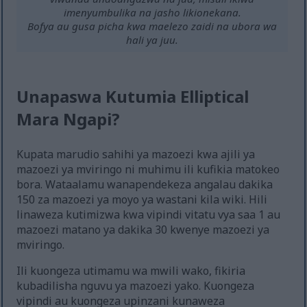
imenyumbulika na jasho likionekana.
Bofya au gusa picha kwa maelezo zaidi na ubora wa
hali ya juu.
Unapaswa Kutumia Elliptical
Mara Ngapi?
Kupata marudio sahihi ya mazoezi kwa ajili ya
mazoezi ya mviringo ni muhimu ili kufikia matokeo
bora. Wataalamu wanapendekeza angalau dakika
150 za mazoezi ya moyo ya wastani kila wiki. Hili
linaweza kutimizwa kwa vipindi vitatu vya saa 1 au
mazoezi matano ya dakika 30 kwenye mazoezi ya
mviringo.
Ili kuongeza utimamu wa mwili wako, fikiria
kubadilisha nguvu ya mazoezi yako. Kuongeza
vipindi au kuongeza upinzani kunaweza