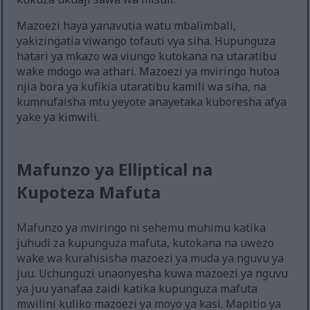
Mazoezi haya yanavutia watu mbalimbali,
yakizingatia viwango tofauti vya siha. Hupunguza
hatari ya mkazo wa viungo kutokana na utaratibu
wake mdogo wa athari. Mazoezi ya mviringo hutoa
njia bora ya kufikia utaratibu kamili wa siha, na
kumnufaisha mtu yeyote anayetaka kuboresha afya
yake ya kimwili.
Mafunzo ya Elliptical na
Kupoteza Mafuta
Mafunzo ya mviringo ni sehemu muhimu katika
juhudi za kupunguza mafuta, kutokana na uwezo
wake wa kurahisisha mazoezi ya muda ya nguvu ya
juu. Uchunguzi unaonyesha kuwa mazoezi ya nguvu
ya juu yanafaa zaidi katika kupunguza mafuta
mwilini kuliko mazoezi ya moyo ya kasi. Mapitio ya