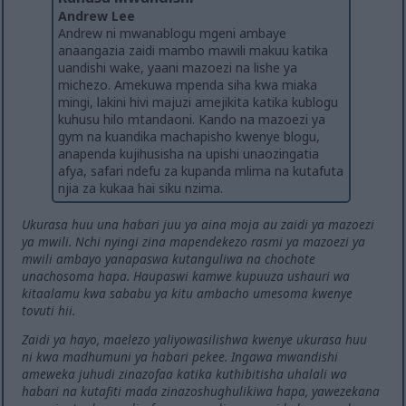
Andrew Lee
Andrew ni mwanablogu mgeni ambaye
anaangazia zaidi mambo mawili makuu katika
uandishi wake, yaani mazoezi na lishe ya
michezo. Amekuwa mpenda siha kwa miaka
mingi, lakini hivi majuzi amejikita katika kublogu
kuhusu hilo mtandaoni. Kando na mazoezi ya
gym na kuandika machapisho kwenye blogu,
anapenda kujihusisha na upishi unaozingatia
afya, safari ndefu za kupanda mlima na kutafuta
njia za kukaa hai siku nzima.
Ukurasa huu una habari juu ya aina moja au zaidi ya mazoezi
ya mwili. Nchi nyingi zina mapendekezo rasmi ya mazoezi ya
mwili ambayo yanapaswa kutanguliwa na chochote
unachosoma hapa. Haupaswi kamwe kupuuza ushauri wa
kitaalamu kwa sababu ya kitu ambacho umesoma kwenye
tovuti hii.
Zaidi ya hayo, maelezo yaliyowasilishwa kwenye ukurasa huu
ni kwa madhumuni ya habari pekee. Ingawa mwandishi
ameweka juhudi zinazofaa katika kuthibitisha uhalali wa
habari na kutafiti mada zinazoshughulikiwa hapa, yawezekana