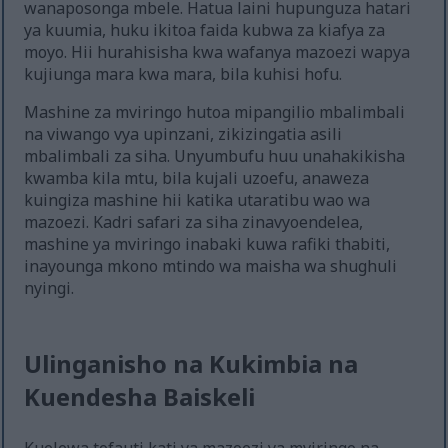
wanaposonga mbele. Hatua laini hupunguza hatari
ya kuumia, huku ikitoa faida kubwa za kiafya za
moyo. Hii hurahisisha kwa wafanya mazoezi wapya
kujiunga mara kwa mara, bila kuhisi hofu.
Mashine za mviringo hutoa mipangilio mbalimbali
na viwango vya upinzani, zikizingatia asili
mbalimbali za siha. Unyumbufu huu unahakikisha
kwamba kila mtu, bila kujali uzoefu, anaweza
kuingiza mashine hii katika utaratibu wao wa
mazoezi. Kadri safari za siha zinavyoendelea,
mashine ya mviringo inabaki kuwa rafiki thabiti,
inayounga mkono mtindo wa maisha wa shughuli
nyingi.
Ulinganisho na Kukimbia na
Kuendesha Baiskeli