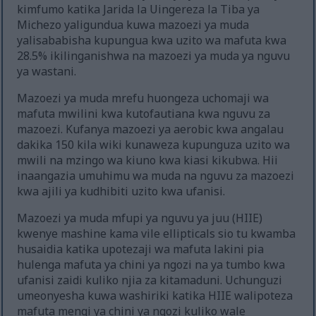
kimfumo katika Jarida la Uingereza la Tiba ya
Michezo yaligundua kuwa mazoezi ya muda
yalisababisha kupungua kwa uzito wa mafuta kwa
28.5% ikilinganishwa na mazoezi ya muda ya nguvu
ya wastani.
Mazoezi ya muda mrefu huongeza uchomaji wa
mafuta mwilini kwa kutofautiana kwa nguvu za
mazoezi. Kufanya mazoezi ya aerobic kwa angalau
dakika 150 kila wiki kunaweza kupunguza uzito wa
mwili na mzingo wa kiuno kwa kiasi kikubwa. Hii
inaangazia umuhimu wa muda na nguvu za mazoezi
kwa ajili ya kudhibiti uzito kwa ufanisi.
Mazoezi ya muda mfupi ya nguvu ya juu (HIIE)
kwenye mashine kama vile ellipticals sio tu kwamba
husaidia katika upotezaji wa mafuta lakini pia
hulenga mafuta ya chini ya ngozi na ya tumbo kwa
ufanisi zaidi kuliko njia za kitamaduni. Uchunguzi
umeonyesha kuwa washiriki katika HIIE walipoteza
mafuta mengi ya chini ya ngozi kuliko wale