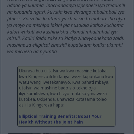
ndogo ya kuumia. Inachanganya vipengele vya treadmill
na kupanda ngazi, kuvutia kwa viwango mbalimbali vya
fitness. Zoezi hili la athari ya chini sio tu inaboresha afya
ya moyo na mishipa lakini pia husaidia katika kuchoma
kalori wakati wa kushirikisha vikundi mbalimbali vya
misuli. Kadiri faida zake za kiafya zinavyoonekana zaidi,
mashine za elliptical zinazidi kupatikana katika ukumbi
wa michezo na nyumba.
Ukurasa huu ulitafsiriwa kwa mashine kutoka
kwa Kiingereza ili kuifanya iweze kupatikana kwa
watu wengi iwezekanavyo. Kwa bahati mbaya,
utafsiri wa mashine bado sio teknolojia
iliyokamilishwa, kwa hivyo makosa yanaweza
kutokea. Ukipenda, unaweza kutazama toleo
asili la Kiingereza hapa:
Elliptical Training Benefits: Boost Your
Health Without the Joint Pain