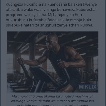
Kuongeza kukimbia na kuendesha baiskeli kwenye
utaratibu wako wa mviringo kunaweza kuboresha
programu yako ya siha. Mchanganyiko huu
hukuruhusu kufurahia faida za kila mmoja huku
ukiepuka hatari za shughuli zenye athari kubwa.
Mwanariadha anasukuma kwa nguvu mashine ya
mviringo katika ukumbi wa mazoezi wa mtindo wa
viwanda unaoangazwa na jua, misuli ikiwa