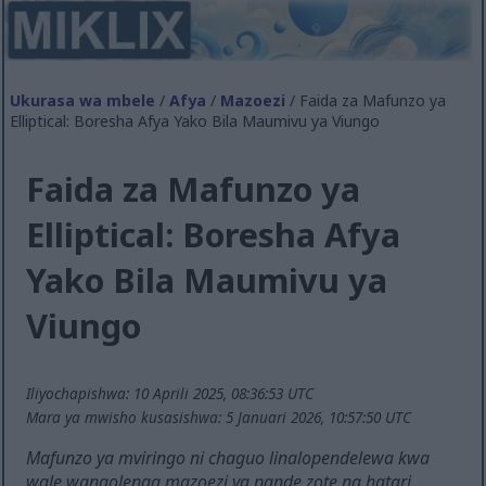
Ukurasa wa mbele
/
Afya
/
Mazoezi
/ Faida za Mafunzo ya
Elliptical: Boresha Afya Yako Bila Maumivu ya Viungo
Faida za Mafunzo ya
Elliptical: Boresha Afya
Yako Bila Maumivu ya
Viungo
Iliyochapishwa: 10 Aprili 2025, 08:36:53 UTC
Mara ya mwisho kusasishwa: 5 Januari 2026, 10:57:50 UTC
Mafunzo ya mviringo ni chaguo linalopendelewa kwa
wale wanaolenga mazoezi ya pande zote na hatari