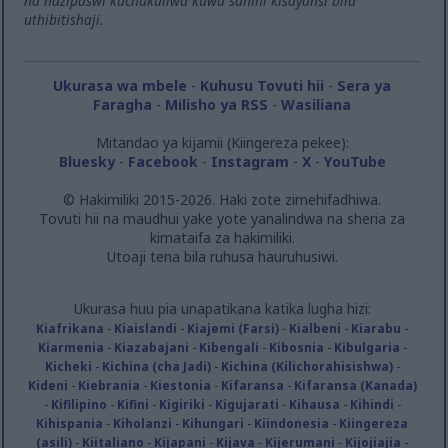
na hazipaswi kuchukuliwa kuwa sahihi kisayansi bila
uthibitishaji.
Ukurasa wa mbele
-
Kuhusu Tovuti hii
-
Sera ya
Faragha
-
Milisho ya RSS
-
Wasiliana
Mitandao ya kijamii (Kiingereza pekee):
Bluesky
-
Facebook
-
Instagram
-
X
-
YouTube
© Hakimiliki 2015-2026. Haki zote zimehifadhiwa.
Tovuti hii na maudhui yake yote yanalindwa na sheria za
kimataifa za hakimiliki.
Utoaji tena bila ruhusa hauruhusiwi.
Ukurasa huu pia unapatikana katika lugha hizi:
Kiafrikana
-
Kiaislandi
-
Kiajemi (Farsi)
-
Kialbeni
-
Kiarabu
-
Kiarmenia
-
Kiazabajani
-
Kibengali
-
Kibosnia
-
Kibulgaria
-
Kicheki
-
Kichina (cha Jadi)
-
Kichina (Kilichorahisishwa)
-
Kideni
-
Kiebrania
-
Kiestonia
-
Kifaransa
-
Kifaransa (Kanada)
-
Kifilipino
-
Kifini
-
Kigiriki
-
Kigujarati
-
Kihausa
-
Kihindi
-
Kihispania
-
Kiholanzi
-
Kihungari
-
Kiindonesia
-
Kiingereza
(asili)
-
Kiitaliano
-
Kijapani
-
Kijava
-
Kijerumani
-
Kijojiajia
-