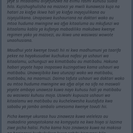
yeye si mtaalamu aliyefunzwa na elimu rasmi kuhusu suala
hilo. Kujishughulisha na mazoezi ya mwili kunaweza kuja na
hatari za kiafya ikiwa hali ya kiafya inayojulikana au
isiyojulikana. Unapaswa kushauriana na daktari wako au
mtoa huduma mwingine wa afya kitaaluma au mkufunzi wa
kitaalamu kabla ya kufanya mabadiliko makubwa kwenye
regimen yako ya mazoezi, au ikiwa una wasiwasi wowote
unaohusiana.
Maudhui yote kwenye tovuti hii ni kwa madhumuni ya taarifa
pekee na hayakusudiwi kuchukua nafasi ya ushauri wa
kitaalamu, uchunguzi wa kimatibabu au matibabu. Hakuna
habari yoyote hapa inapaswa kuzingatiwa kama ushauri wa
matibabu. Unawajibika kwa utunzaji wako wa matibabu,
matibabu, na maamuzi. Daima tafuta ushauri wa daktari wako
au mtoa huduma mwingine wa afya aliye na sifa na maswali
yoyote ambayo unaweza kuwa nayo kuhusu hali ya matibabu
au wasiwasi kuhusu moja. Usiwahi kupuuza ushauri wa
kitaalamu wa matibabu au kuchelewesha kuutafuta kwa
sababu ya jambo ambalo umesoma kwenye tovuti hii.
Picha kwenye ukurasa huu zinaweza kuwa vielelezo au
makadirio yanayotokana na kompyuta na kwa hivyo si lazima
ziwe picha halisi. Picha kama hizo zinaweza kuwa na makosa