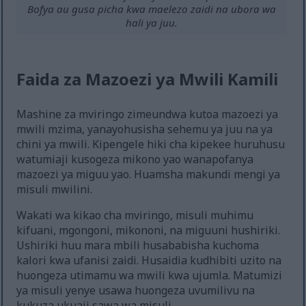
Bofya au gusa picha kwa maelezo zaidi na ubora wa
hali ya juu.
Faida za Mazoezi ya Mwili Kamili
Mashine za mviringo zimeundwa kutoa mazoezi ya
mwili mzima, yanayohusisha sehemu ya juu na ya
chini ya mwili. Kipengele hiki cha kipekee huruhusu
watumiaji kusogeza mikono yao wanapofanya
mazoezi ya miguu yao. Huamsha makundi mengi ya
misuli mwilini.
Wakati wa kikao cha mviringo, misuli muhimu
kifuani, mgongoni, mikononi, na miguuni hushiriki.
Ushiriki huu mara mbili husababisha kuchoma
kalori kwa ufanisi zaidi. Husaidia kudhibiti uzito na
huongeza utimamu wa mwili kwa ujumla. Matumizi
ya misuli yenye usawa huongeza uvumilivu na
kukuza ukuaji sawa wa misuli.