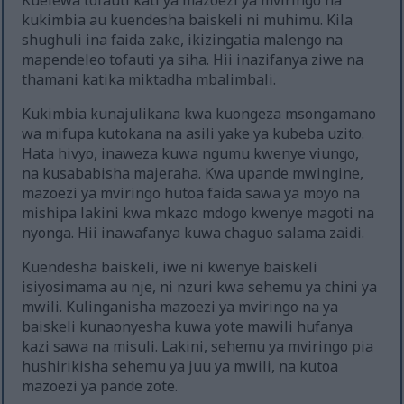
Kuelewa tofauti kati ya mazoezi ya mviringo na
kukimbia au kuendesha baiskeli ni muhimu. Kila
shughuli ina faida zake, ikizingatia malengo na
mapendeleo tofauti ya siha. Hii inazifanya ziwe na
thamani katika miktadha mbalimbali.
Kukimbia kunajulikana kwa kuongeza msongamano
wa mifupa kutokana na asili yake ya kubeba uzito.
Hata hivyo, inaweza kuwa ngumu kwenye viungo,
na kusababisha majeraha. Kwa upande mwingine,
mazoezi ya mviringo hutoa faida sawa ya moyo na
mishipa lakini kwa mkazo mdogo kwenye magoti na
nyonga. Hii inawafanya kuwa chaguo salama zaidi.
Kuendesha baiskeli, iwe ni kwenye baiskeli
isiyosimama au nje, ni nzuri kwa sehemu ya chini ya
mwili. Kulinganisha mazoezi ya mviringo na ya
baiskeli kunaonyesha kuwa yote mawili hufanya
kazi sawa na misuli. Lakini, sehemu ya mviringo pia
hushirikisha sehemu ya juu ya mwili, na kutoa
mazoezi ya pande zote.