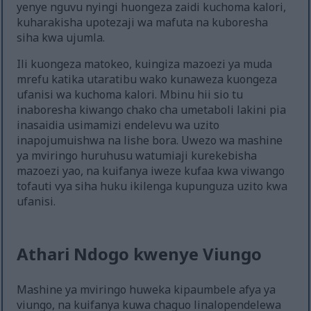
yenye nguvu nyingi huongeza zaidi kuchoma kalori,
kuharakisha upotezaji wa mafuta na kuboresha
siha kwa ujumla.
Ili kuongeza matokeo, kuingiza mazoezi ya muda
mrefu katika utaratibu wako kunaweza kuongeza
ufanisi wa kuchoma kalori. Mbinu hii sio tu
inaboresha kiwango chako cha umetaboli lakini pia
inasaidia usimamizi endelevu wa uzito
inapojumuishwa na lishe bora. Uwezo wa mashine
ya mviringo huruhusu watumiaji kurekebisha
mazoezi yao, na kuifanya iweze kufaa kwa viwango
tofauti vya siha huku ikilenga kupunguza uzito kwa
ufanisi.
Athari Ndogo kwenye Viungo
Mashine ya mviringo huweka kipaumbele afya ya
viungo, na kuifanya kuwa chaguo linalopendelewa